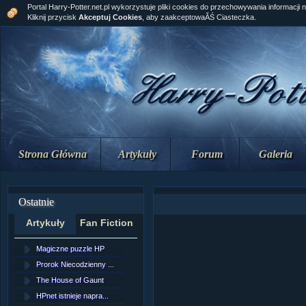
Portal Harry-Potter.net.pl wykorzystuje pliki cookies do przechowywania informacji 
Kliknij przycisk
Akceptuj Cookies
, aby zaakceptowaĂŚ Ciasteczka.
Strona Główna
Artykuły
Forum
Galeria
Ostatnie
Artykuły
Fan Fiction
Magiczne puzzle HP
[NZ]RozdziaÂł 10 cz...
Prorok Niecodzienny ...
[NZ]RozdziaÂł 10 cz...
The House of Gaunt
[NZ]RozdziaÂł 9 cz....
HPnet istnieje napra...
Remus Lupin