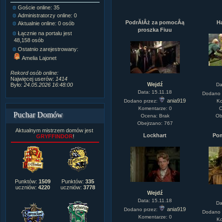
Goście online: 35
Napisanych artykułów:
1,087
Administratorzy online: 0
Dodanych newsów:
10,564
PodrĂłÂż za pomocÂą
Ha
Aktualnie online: 0 osób
Zdjęć w galerii:
21,490
proszka Fiuu
Tematów na forum:
3,921
Łącznie na portalu jest
Postów na forum:
319,637
48,158 osób
Komentarzy do materiałów:
Ostatnio zarejestrowany:
222,019
Amelia Lajonet
Rozdanych pochwał:
3,327
Wlepionych ostrzeżeń:
4,170
Rekord osób online:
Najwięcej userów:
1414
Wejdź
Da
Było:
24.05.2026 16:48:00
Data: 15.11.18
Dodano 
ania919
Dodano przez:
Ko
Komentarze: 0
O
Puchar Domów
Ocena: Brak
Ob
Obejrzano: 767
Aktualnym mistrzem domów jest
Lockhart
Po
GRYFFINDOR
!
Punktów:
1509
Punktów:
335
uczniów:
4220
uczniów:
3778
Wejdź
Data: 15.11.18
Da
ania919
Dodano przez:
Dodano 
Komentarze: 0
Ko