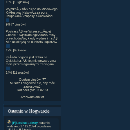
13% [10 głosów]
WymknĂŞ siĂŞ cicho do Miodowego
KrĂłlestwa. NajwyÂższa pora
uzupeÂłniĂŚ zapasy sÂłodkoÂści.
9% [7 głosów]
PostraszĂŞ we WrzeszczÂącej
Chacie. Uwielbiam oglÂądaĂŚ miny
przechodniĂłw, kiedy wydaje im siĂŞ,
Âże uciekajÂą od duchĂłw i upiorĂłw.
12% [9 głosów]
KaÂżda pogoda jest dobra na
Quidditcha. ÂŚnieg nie powstrzyma
mnie przed regularnymi treningami.
14% [11 głosów]
Ogółem głosów: 77
Musisz zalogować się, aby móc
zagłosować.
Rozpoczęto: 07.02.23
Archiwum ankiet
Ostatnio w Hogwarcie
[P]Louise Lainey
ostatnio
widziano 17.12.2024 o godzinie
15:44 w
BÂłonia