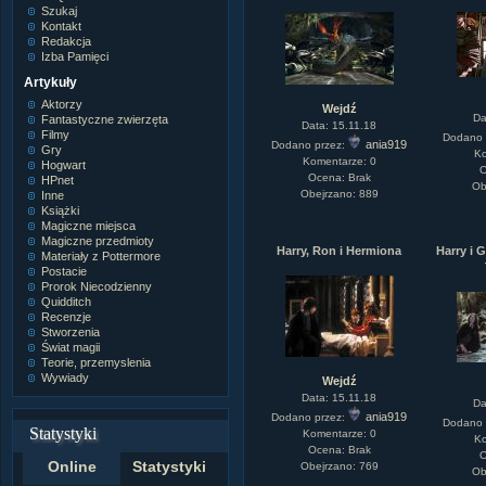
Szukaj
Kontakt
Redakcja
Izba Pamięci
Artykuły
Aktorzy
Wejdź
Da
Fantastyczne zwierzęta
Data: 15.11.18
Filmy
Dodano 
ania919
Dodano przez:
Gry
Ko
Komentarze: 0
Hogwart
O
Ocena: Brak
HPnet
Ob
Obejrzano: 889
Inne
Książki
Magiczne miejsca
Magiczne przedmioty
Harry, Ron i Hermiona
Harry i 
Materiały z Pottermore
Postacie
Prorok Niecodzienny
Quidditch
Recenzje
Stworzenia
Świat magii
Teorie, przemyslenia
Wywiady
Wejdź
Data: 15.11.18
Da
ania919
Dodano przez:
Dodano 
Statystyki
Komentarze: 0
Ko
Ocena: Brak
O
Online
Statystyki
Obejrzano: 769
Ob