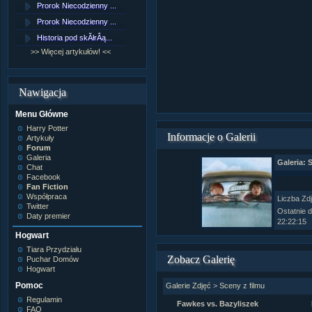
Prorok Niecodzienny ...
[NZ]RozdziaÂł 9 cz....
Prorok Niecodzienny ...
[NZ]RozdziaÂł 8 cz....
Historia pod skĂłrÂą...
[NZ]RozdziaÂł 8 cz....
>> Więcej artykułów! <<
>> Więcej fan fiction! <<
Nawigacja
Menu Główne
Harry Potter
Informacje o Galerii
Artykuły
Forum
Galeria
Galeria: 
Chat
Facebook
Fan Fiction
Współpraca
Liczba Zd
Twitter
Ostatnie 
Daty premier
22:22:15
Hogwart
Tiara Przydziału
Zobacz Galerię
Puchar Domów
Hogwart
Pomoc
Galerie Zdjęć
>
Sceny z filmu
Regulamin
Fawkes vs. Bazyliszek
FAQ