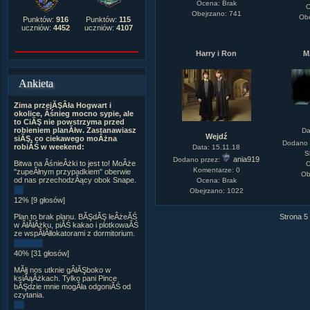
Ocena: Brak
O
Obejrzano: 741
Obe
Punktów:
916
Punktów:
115
uczniów:
4452
uczniów:
4107
Harry i Ron
M
Ankieta
Zima przejĂŞÂła Hogwart i
okolice, Âśnieg mocno sypie, ale
to CiĂŞ nie powstrzyma przed
robieniem planĂłw. Zastanawiasz
Da
Wejdź
siĂŞ, co ciekawego moÂżna
Dodano 
robiĂŚ w weekend:
Data: 15.11.18
S
ania919
Dodano przez:
Bitwa na ÂśnieÂżki to jest to! MoÂże
O
Komentarze: 0
"zupeÂłnym przypadkiem" oberwie
Ob
od nas przechodzÂący obok Snape.
Ocena: Brak
Obejrzano: 1022
12% [9 głosów]
Plan to brak planu. BĂŞdĂŞ leÂżeĂŚ
Strona 5
w ÂłĂłÂżku, piĂŚ kakao i plotkowaĂŚ
ze wspĂłÂłlokatorami z dormitorium.
40% [31 głosów]
MĂłj nos utknie gÂłĂŞboko w
ksiÂąÂżkach. Tylko pani Pince
bĂŞdzie mnie mogÂła odgoniĂŚ od
czytania.