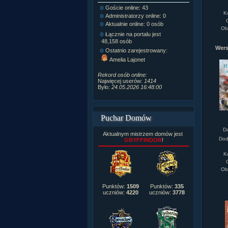
Goście online: 43
Napisanych a
K
Administratorzy online: 0
Dodanych n
Aktualnie online: 0 osób
Zdjęć w galeri
Ob
Tematów na f
Łącznie na portalu jest
Postów na fo
48,158 osób
Wers
Komentarzy d
Ostatnio zarejestrowany:
222,019
Amelia Lajonet
Rozdanych p
Wlepionych o
Rekord osób online:
Najwięcej userów:
1414
Było:
24.05.2026 16:48:00
Puchar Domów
D
Aktualnym mistrzem domów jest
Dod
GRYFFINDOR
!
K
Ob
Punktów:
1509
Punktów:
335
uczniów:
4220
uczniów:
3778