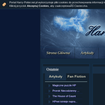
Portal Harry-Potter.net.pl wykorzystuje pliki cookies do przechowywania informacji 
Kliknij przycisk
Akceptuj Cookies
, aby zaakceptowaĂŚ Ciasteczka.
Strona Główna
Artykuły
Ostatnie
Artykuły
Fan Fiction
Magiczne puzzle HP
[NZ]Rozd
Prorok Niecodzienny ...
[NZ]Rozd
The House of Gaunt
[NZ]Rozd
HPnet istnieje napra...
Remus L