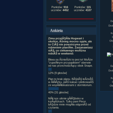
Punktów:
916
Punktów:
115
uczniów:
4452
uczniów:
4107
D
Dod
Ankieta
K
Zima przejĂŞÂła Hogwart i
Ob
okolice, Âśnieg mocno sypie, ale
to CiĂŞ nie powstrzyma przed
robieniem planĂłw. Zastanawiasz
siĂŞ, co ciekawego moÂżna
robiĂŚ w weekend:
Bitwa na ÂśnieÂżki to jest to! MoÂże
"zupeÂłnym przypadkiem" oberwie
od nas przechodzÂący obok Snape.
D
Dod
12% [9 głosów]
K
Plan to brak planu. BĂŞdĂŞ leÂżeĂŚ
w ÂłĂłÂżku, piĂŚ kakao i plotkowaĂŚ
ze wspĂłÂłlokatorami z dormitorium.
Ob
40% [31 głosów]
MĂłj nos utknie gÂłĂŞboko w
ksiÂąÂżkach. Tylko pani Pince
bĂŞdzie mnie mogÂła odgoniĂŚ od
czytania.