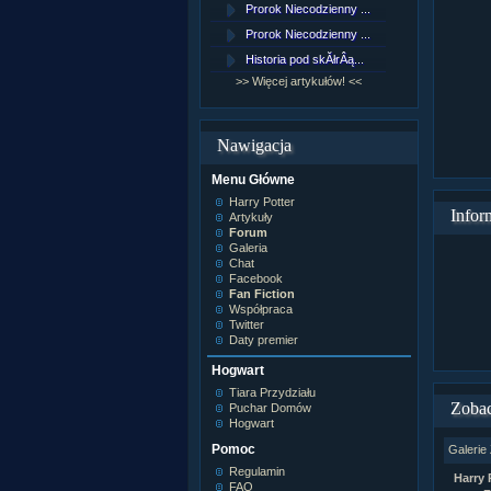
Prorok Niecodzienny ...
[NZ]Rozd
Prorok Niecodzienny ...
[NZ]Rozd
Historia pod skĂłrÂą...
[NZ]Rozd
>> Więcej artykułów! <<
>> Więcej 
Nawigacja
Menu Główne
Harry Potter
Infor
Artykuły
Forum
Galeria
Chat
Facebook
Fan Fiction
Współpraca
Twitter
Daty premier
Hogwart
Tiara Przydziału
Zobac
Puchar Domów
Hogwart
Pomoc
Galerie
Regulamin
Harry 
FAQ