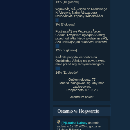
13% [10 głosów]
WymknĂŞ siĂŞ cicho do Miodowego
KrĂłlestwa. NajwyÂższa pora
uzupeÂłniĂŚ zapasy sÂłodkoÂści.
9% [7 głosów]
PostraszĂŞ we WrzeszczÂącej
Chacie. Uwielbiam oglÂądaĂŚ miny
przechodniĂłw, kiedy wydaje im siĂŞ,
Âże uciekajÂą od duchĂłw i upiorĂłw.
12% [9 głosów]
KaÂżda pogoda jest dobra na
Quidditcha. ÂŚnieg nie powstrzyma
mnie przed regularnymi treningami.
14% [11 głosów]
Ogółem głosów: 77
Musisz zalogować się, aby móc
zagłosować.
Rozpoczęto: 07.02.23
Archiwum ankiet
Ostatnio w Hogwarcie
[P]Louise Lainey
ostatnio
widziano 17.12.2024 o godzinie
15:44 w
BÂłonia