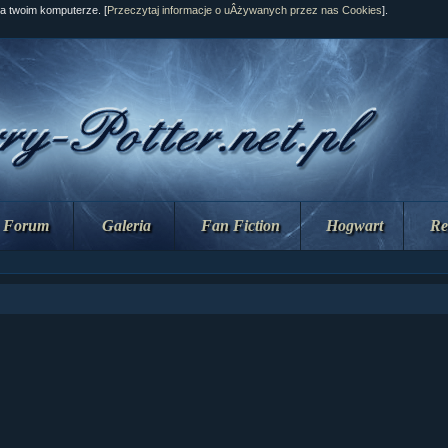
na twoim komputerze. [
Przeczytaj informacje o uÂżywanych przez nas Cookies
].
Forum
Galeria
Fan Fiction
Hogwart
Re
ziaÂł 10 cz...
ziaÂł 10 cz...
ziaÂł 9 cz....
upin