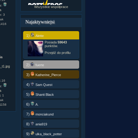
z:
Wszystkie współprace
a
e: 3
rak
Najaktywniejsi
 1416
1)
Alette
Posiada
59643
punktów.
Przejdź do profilu
ia
2)
fuerte
3)
Katherine_Pierce
4.16
4)
Sam Quest
z:
a
5)
Shanti Black
: 1
rak
6)
A.
 1158
7)
monciakund
8)
ania919
9)
ulka_black_potter