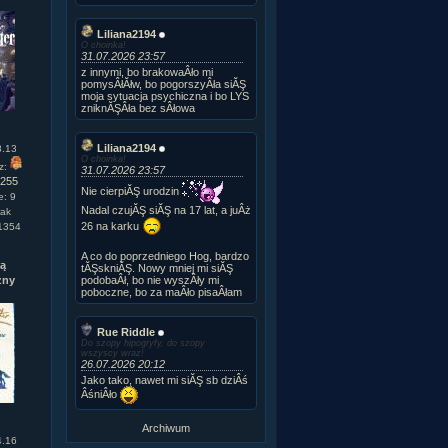
Liliana2194
O choinka!
31.07.2026 23:57
z innymi, bo brakowaÂło mi
pomysÂłĂłw, bo pogorszyÂła siĂŞ
moja sytuacja psychiczna i bo LYS
zniknĂŞÂła bez sÂłowa
Liliana2194
8.13
O choinka!
z:
31.07.2026 23:57
o255
Nie cierpiĂŞ urodzin
e: 9
Nadal czujĂŞ siĂŞ na 17 lat, a juÂż
rak
26 na karku
 1354
A co do poprzedniego Hog, bardzo
ą
tĂŞskniĂŞ. Nowy mniej mi siĂŞ
podobaÂł, bo nie wyszÂły mi
zny
poboczne, bo za maÂło pisaÂłam
Rue Riddle
Do szopy hipogryfy, do szopy
wszyscy wraz!
26.07.2026 20:12
Jako tako, nawet mi siĂŞ sb dziÂś
ÂśniÂło
Archiwum
4.16