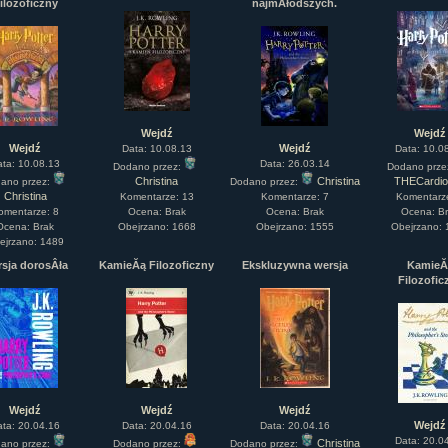
ilozoficzny
najmÂłodszych.
Wejdź
Wejdź
Wejdź
Wejdź
Data: 10.08.13
Data: 10.0
ata: 10.08.13
Data: 26.03.14
Dodano przez:
Dodano prze
Christina
Christina
THECardi
ano przez:
Dodano przez:
Christina
Komentarze: 13
Komentarze: 7
Komentarz
omentarze: 8
Ocena: Brak
Ocena: Brak
Ocena: B
Ocena: Brak
Obejrzano: 1668
Obejrzano: 1555
Obejrzano:
ejrzano: 1489
sja dorosÂła
KamieĂą Filozoficzny
Ekskluzywna wersja
KamieĂ
Filozofic
Wejdź
Wejdź
Wejdź
Wejdź
ata: 20.04.16
Data: 20.04.16
Data: 20.04.16
Data: 20.0
Christina
ano przez:
Dodano przez:
Dodano przez: