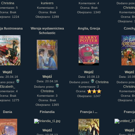
Christina
kunivers
Komentarze: 4
Dodano prze
rtykułów:
1,087
Christin
omentarze: 5
Komentarze: 3
Ocena: Brak
ewsów:
10,564
Ocena: Brak
Ocena: Brak
Obejrzano: 1340
Komentarz
i:
21,490
ejrzano: 1224
Obejrzano: 1289
Ocena: B
orum:
3,921
Obejrzano:
rum:
319,637
ja Ilustrowana
Wersja wydawnictwa
Anglia, Grecja
Czech
o materiałów:
Scholastic
ochwał:
3,327
strzeżeń:
4,170
Wejdź
Wejdź
Wejdź
Wejdź
ata: 20.04.16
Data: 10.08.13
Data: 10.0
Data: 20.04.16
Christina
ano przez:
Dodano przez:
Dodano prze
Elizabeth_
Christin
Dodano przez:
Komentarze: 2
Christina
omentarze: 4
Ocena:
Komentarz
Ocena: Brak
Komentarze: 3
Ocena: B
Obejrzano: 1247
ejrzano: 1275
Ocena: Brak
Obejrzano:
Obejrzano: 1365
Dania
Finlandia
Francja i ...
Francj
Wejdź
Wejdź
Data: 10.08.13
Data: 20.0