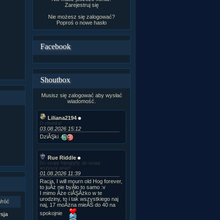
Zarejestruj się
Nie możesz się zalogować?
Poproś o
nowe hasło
Facebook
Shoutbox
Musisz się zalogować aby wysłać
wiadomość.
Liliana2194
O choinka!
03.08.2026 15:12
DziĂŞki
Rue Riddle
Do szopy hipogryfy, do szopy
wszyscy wraz!
01.08.2026 11:39
Racja, I will mourn old Hog forever,
to juÂż nie byÂło to samo :v
I mimo Âże ciĂŞÂżko w te
urodziny, to i tak wszystkiego naj
róć
naj, 17 moÂżna mieĂŚ do 40 na
spokojnie
sja