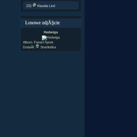
10)
Klaudia Lind
Losowe zdjĂŞcie
Hedwiga
Album:
Fanart-hpnet
DodaÂł:
Sharllottka