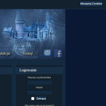
dakcja
Szukaj
Logowanie
Nazwa użytkownika
Hasło
Nie masz jeszcze konta?