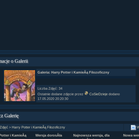
ziaÂł 9 cz....
ziaÂł 8 cz....
ziaÂł 8 cz....
fan fiction! <<
macje o Galerii
Galeria: Harry Potter i KamieĂą Filozoficzny
Liczba Zdjęć: 34
Ostatnie dodane zdjęcie przez
CoSieDzieje
dodano
17.05.2020 20:20:30
z Galerię
 Zdjęć
>
Harry Potter i KamieĂą Filozoficzny
W
Potter i KamieĂą
Wersja dorosÂła
Najnowsza wersja, dla
Nowa wer