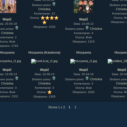
Dodano przez:
Dodano prze
Christina
Christin
Komentarze: 13
Komentarz
Ocena:
Ocena: B
Wejdź
Wejdź
Obejrzano:
ata: 20.04.16
Data: 10.08.13
Obejrzano: 1532
Christina
ano przez:
Dodano przez:
Christina
Komentarze: 4
omentarze: 2
Ocena: Brak
Ocena: Brak
Obejrzano: 1315
ejrzano: 1743
Hiszpania
Hiszpania (Katalonia)
Hiszpania
Hiszpan
Wejdź
Wejdź
Wejdź
Wejdź
ata: 10.08.13
Data: 10.08.13
Data: 20.04.16
Data: 20.0
Christina
ano przez:
Dodano przez:
Dodano przez:
Dodano prze
Christina
Christina
Christin
Komentarze: 3
omentarze: 3
Komentarze: 3
Ocena: Brak
Skomentuj
Ocena: Brak
Ocena:
Obejrzano: 1622
Ocena: B
ejrzano: 1311
Obejrzano:
Obejrzano: 1305
Strona 1 z 2:
1
2