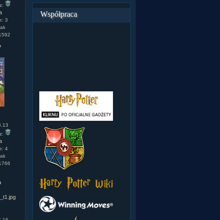
z:
a
Współpraca
e: 3
rak
 1592
y
8.13
z:
a
e: 4
rak
 1766
a
4.16