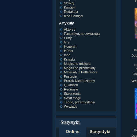
F
Szukaj
Kontakt
Redakcja
Izba Pamięci
Artykuły
Aktorzy
Fantastyczne zwierzęta
Filmy
Gry
Hogwart
D
HPnet
Inne
Dod
Książki
Magiczne miejsca
K
Magiczne przedmioty
Materiały z Pottermore
Ob
Postacie
Prorok Niecodzienny
Wer
Quidditch
Recenzje
Stworzenia
Świat magii
Teorie, przemyslenia
Wywiady
Statystyki
D
Online
Statystyki
Dod