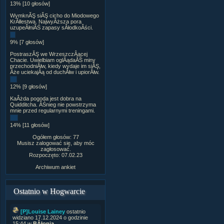
13% [10 głosów]
WymknĂŞ siĂŞ cicho do Miodowego
KrĂłlestwa. NajwyÂższa pora
uzupeÂłniĂŚ zapasy sÂłodkoÂści.
9% [7 głosów]
PostraszĂŞ we WrzeszczÂącej
Chacie. Uwielbiam oglÂądaĂŚ miny
przechodniĂłw, kiedy wydaje im siĂŞ,
Âże uciekajÂą od duchĂłw i upiorĂłw.
12% [9 głosów]
KaÂżda pogoda jest dobra na
Quidditcha. ÂŚnieg nie powstrzyma
mnie przed regularnymi treningami.
14% [11 głosów]
Ogółem głosów: 77
Musisz zalogować się, aby móc
zagłosować.
Rozpoczęto: 07.02.23
Archiwum ankiet
Ostatnio w Hogwarcie
[P]Louise Lainey
ostatnio
widziano 17.12.2024 o godzinie
15:44 w
BÂłonia