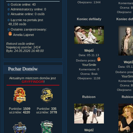
Obejrzano: 1344
Komentarz
Goście online: 40
Napisanych artykułów:
1,087
Ocena: B
Administratorzy online: 0
Dodanych newsów:
10,564
Obejrzano:
Aktualnie online: 0 osób
Zdjęć w galerii:
21,490
Tematów na forum:
3,921
Koniec defilady
Koniec def
Łącznie na portalu jest
Postów na forum:
319,637
48,158 osób
Komentarzy do materiałów:
Ostatnio zarejestrowany:
222,019
Amelia Lajonet
Rozdanych pochwał:
3,327
Wlepionych ostrzeżeń:
4,170
Rekord osób online:
Najwięcej userów:
1414
Wejdź
Było:
24.05.2026 16:48:00
Data: 05.11.13
Dodano przez:
Wejd
YourSmile
Data: 05.1
Puchar Domów
Komentarze: 0
Dodano prz
Ocena: Brak
YourSmi
Aktualnym mistrzem domów jest
Obejrzano: 1138
Komentarz
GRYFFINDOR
!
Ocena: B
Obejrzano:
Rubicon
Rubic
Punktów:
1509
Punktów:
335
uczniów:
4220
uczniów:
3778
Wejdź