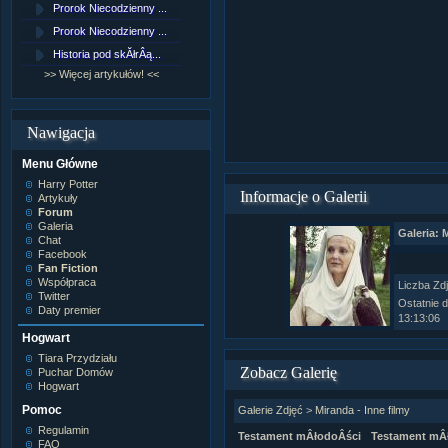
Prorok Niecodzienny ...
[NZ]RozdziaÂł 9 cz....
Prorok Niecodzienny ...
[NZ]RozdziaÂł 8 cz....
Historia pod skĂłrÂą...
[NZ]RozdziaÂł 8 cz....
>> Więcej artykułów! <<
>> Więcej fan fiction! <<
Nawigacja
Menu Główne
Harry Potter
Informacje o Galerii
Artykuły
Forum
Galeria
Galeria: 
Chat
Facebook
Fan Fiction
Współpraca
Liczba Zd
Twitter
Ostatnie 
Daty premier
13:13:06
Hogwart
Tiara Przydziału
Zobacz Galerię
Puchar Domów
Hogwart
Pomoc
Galerie Zdjęć
>
Miranda - Inne filmy
Regulamin
Testament mÂłodoÂści
Testament mÂ
FAQ