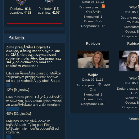
Data: 05.12.13
Wejd
Dodano przez:
Punktów:
916
Punktów:
115
YourSmile
Data: 05.1
uczniów:
4452
uczniów:
4107
Skomentuj: 1
Dodano prz
Ocena: Brak
YourSmi
Obejrzano: 1312
Komentarz
Ocena: B
Obejrzano:
Ankieta
Rubicon
Rubic
Zima przejĂŞÂła Hogwart i
okolice, Âśnieg mocno sypie, ale
to CiĂŞ nie powstrzyma przed
robieniem planĂłw. Zastanawiasz
siĂŞ, co ciekawego moÂżna
robiĂŚ w weekend:
Bitwa na ÂśnieÂżki to jest to! MoÂże
Wejdź
"zupeÂłnym przypadkiem" oberwie
Wejd
Data: 05.11.13
od nas przechodzÂący obok Snape.
Data: 05.1
Sixth
Dodano przez:
Dodano przez
Gun
12% [9 głosów]
Gun
Skomentuj: 1
Plan to brak planu. BĂŞdĂŞ leÂżeĂŚ
Skomentuj
Ocena: Brak
w ÂłĂłÂżku, piĂŚ kakao i plotkowaĂŚ
Ocena: B
Obejrzano: 1107
ze wspĂłÂłlokatorami z dormitorium.
Obejrzano:
40% [31 głosów]
Strona
MĂłj nos utknie gÂłĂŞboko w
ksiÂąÂżkach. Tylko pani Pince
bĂŞdzie mnie mogÂła odgoniĂŚ od
czytania.