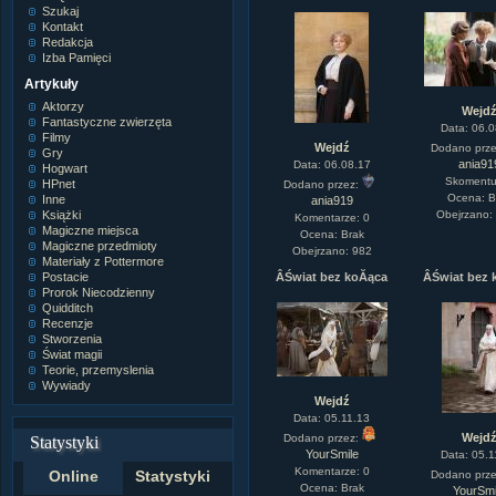
Szukaj
Kontakt
Redakcja
Izba Pamięci
Artykuły
Aktorzy
Wejd
Fantastyczne zwierzęta
Data: 06.0
Filmy
Wejdź
Dodano prz
Gry
ania91
Data: 06.08.17
Hogwart
Skomentuj
HPnet
Dodano przez:
Ocena: B
Inne
ania919
Książki
Obejrzano:
Komentarze: 0
Magiczne miejsca
Ocena: Brak
Magiczne przedmioty
Obejrzano: 982
Materiały z Pottermore
Postacie
ÂŚwiat bez koĂąca
ÂŚwiat bez 
Prorok Niecodzienny
Quidditch
Recenzje
Stworzenia
Świat magii
Teorie, przemyslenia
Wywiady
Wejdź
Data: 05.11.13
Wejd
Dodano przez:
Statystyki
YourSmile
Data: 05.1
Komentarze: 0
Online
Statystyki
Dodano prz
Ocena: Brak
YourSmi