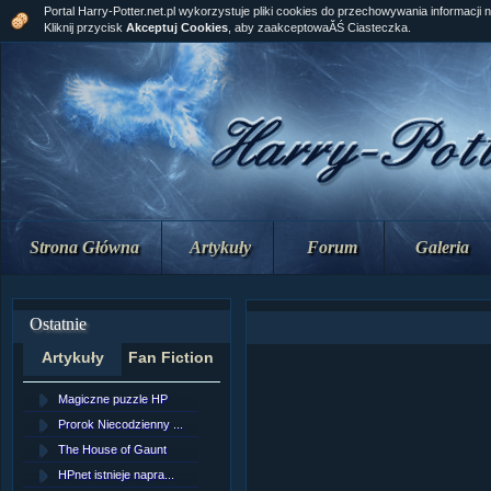
Portal Harry-Potter.net.pl wykorzystuje pliki cookies do przechowywania informacji 
Kliknij przycisk
Akceptuj Cookies
, aby zaakceptowaĂŚ Ciasteczka.
Strona Główna
Artykuły
Forum
Galeria
Ostatnie
Artykuły
Fan Fiction
Magiczne puzzle HP
[NZ]RozdziaÂł 10 cz...
Prorok Niecodzienny ...
[NZ]RozdziaÂł 10 cz...
The House of Gaunt
[NZ]RozdziaÂł 9 cz....
HPnet istnieje napra...
Remus Lupin