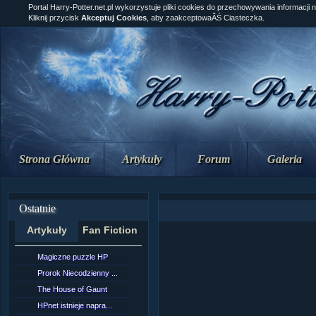
Portal Harry-Potter.net.pl wykorzystuje pliki cookies do przechowywania informacji 
Kliknij przycisk
Akceptuj Cookies
, aby zaakceptowaĂŚ Ciasteczka.
Strona Główna
Artykuły
Forum
Galeria
Ostatnie
Artykuły
Fan Fiction
Magiczne puzzle HP
[NZ]RozdziaÂł 10 cz...
Prorok Niecodzienny ...
[NZ]RozdziaÂł 10 cz...
The House of Gaunt
[NZ]RozdziaÂł 9 cz....
HPnet istnieje napra...
Remus Lupin