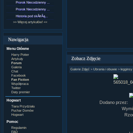
Prorok Niecodzienny ...
[NZ]RozdziaÂł 9 cz....
Prorok Niecodzienny ...
[NZ]RozdziaÂł 8 cz....
Historia pod skĂłrÂą...
[NZ]RozdziaÂł 8 cz....
>> Więcej artykułów! <<
>> Więcej fan fiction! <<
Nawigacja
Menu Główne
Harry Potter
Zobacz Zdjęcie
Artykuły
Forum
Galeria
Galerie Zdjęć
>
Ubrania i obuwie
>
legginsy
Chat
Facebook
Fan Fiction
Współpraca
Twitter
Daty premier
Hogwart
Dodano przez:
Tiara Przydziału
Wymia
Puchar Domów
Rzom
Hogwart
Pomoc
Regulamin
FAQ