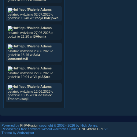
Valerie Adams
ostatnio widziano 02.07.2023 o
godzinie 13:40 w
Stacja kolejowa
Valerie Adams
ostatnio widziano 27.06.2023 o
godzinie 21:20 w
BÂłonia
Valerie Adams
ostatnio widziano 23.06.2023 o
godzinie 16:46 w
Sala
transmutacji
Valerie Adams
ostatnio widziano 22.06.2023 o
godzinie 19:04 w
VII piĂŞtro
Valerie Adams
ostatnio widziano 12.06.2023 o
godzinie 18:15 w
Dziedziniec
Transmutacji
Powered by
PHP-Fusion
copyright © 2002 - 2026 by Nick Jones.
Released as free software without warranties under
GNU Affero GPL
v3.
Theme by Andrzejster