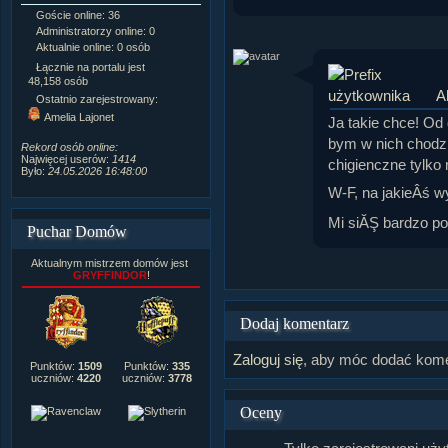
Goście online: 36
Napisanych artykułów:
1,087
Administratorzy online: 0
Dodanych newsów:
10,564
Aktualnie online: 0 osób
Zdjęć w galerii:
21,490
Tematów na forum:
3,921
Łącznie na portalu jest
Postów na forum:
319,637
48,158 osób
A
Komentarzy do materiałów:
Ostatnio zarejestrowany:
222,019
Amelia Lajonet
Ja takie chce! Od
Rozdanych pochwał:
3,327
Wlepionych ostrzeżeń:
4,170
bym w nich chodziÂ
Rekord osób online:
Najwięcej userów:
1414
chigienczne tylko
Było:
24.05.2026 16:48:00
W-F, na jakieÂś w
Mi siĂŞ bardzo p
Puchar Domów
Aktualnym mistrzem domów jest
GRYFFINDOR
!
Dodaj komentarz
Zaloguj się
, aby móc dodać kome
Punktów:
1509
Punktów:
335
uczniów:
4220
uczniów:
3778
Oceny