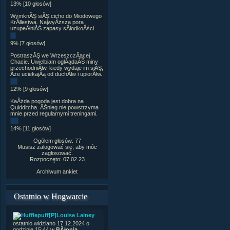
13% [10 głosów]
WymknĂŞ siĂŞ cicho do Miodowego
KrĂłlestwa. NajwyÂższa pora
uzupeÂłniĂŚ zapasy sÂłodkoÂści.
9% [7 głosów]
PostraszĂŞ we WrzeszczÂącej
Chacie. Uwielbiam oglÂądaĂŚ miny
przechodniĂłw, kiedy wydaje im siĂŞ,
Âże uciekajÂą od duchĂłw i upiorĂłw.
12% [9 głosów]
KaÂżda pogoda jest dobra na
Quidditcha. ÂŚnieg nie powstrzyma
mnie przed regularnymi treningami.
14% [11 głosów]
Ogółem głosów: 77
Musisz zalogować się, aby móc
zagłosować.
Rozpoczęto: 07.02.23
Archiwum ankiet
Ostatnio w Hogwarcie
[P]Louise Lainey
ostatnio widziano 17.12.2024 o
godzinie 15:44 w
BÂłonia