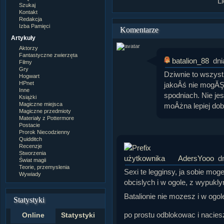
L
Szukaj
Kontakt
Redakcja
Izba Pamięci
Komentarze
Artykuły
Aktorzy
Fantastyczne zwierzęta
batalion_88
dni
Filmy
Gry
Dziwnie to wszyst
Hogwart
HPnet
jakoÂś nie mogĂŞ
Inne
spodniach. Nie je
Książki
Magiczne miejsca
moÂżna lepiej do
Magiczne przedmioty
Materiały z Pottermore
Postacie
Prorok Niecodzienny
Quidditch
Recenzje
Stworzenia
AdersYooo
d
Świat magii
Teorie, przemyslenia
Sexi te legginsy, ja sobie mog
Wywiady
obcislych i w ogole, z wypukly
Batalionie nie mozesz i w og
Statystyki
po prostu odblokowac i nacie
Online
Statystyki