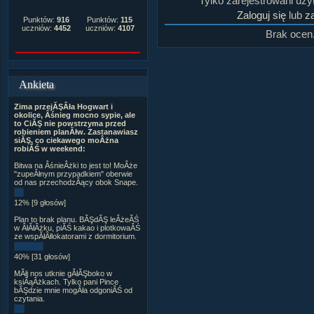
Tylko zarejestrowani uż
Zaloguj się
lub
za
Punktów:
916
Punktów:
115
uczniów:
4452
uczniów:
4107
Brak ocen
Ankieta
Zima przejĂŞÂła Hogwart i
okolice, Âśnieg mocno sypie, ale
to CiĂŞ nie powstrzyma przed
robieniem planĂłw. Zastanawiasz
siĂŞ, co ciekawego moÂżna
robiĂŚ w weekend:
Bitwa na ÂśnieÂżki to jest to! MoÂże
"zupeÂłnym przypadkiem" oberwie
od nas przechodzÂący obok Snape.
12% [9 głosów]
Plan to brak planu. BĂŞdĂŞ leÂżeĂŚ
w ÂłĂłÂżku, piĂŚ kakao i plotkowaĂŚ
ze wspĂłÂłlokatorami z dormitorium.
40% [31 głosów]
MĂłj nos utknie gÂłĂŞboko w
ksiÂąÂżkach. Tylko pani Pince
bĂŞdzie mnie mogÂła odgoniĂŚ od
czytania.