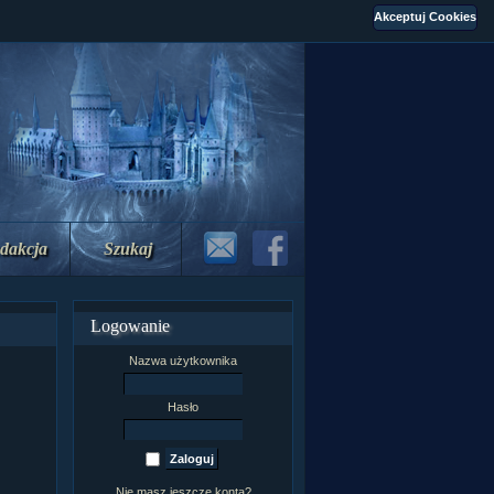
dakcja
Szukaj
Logowanie
Nazwa użytkownika
Hasło
Nie masz jeszcze konta?