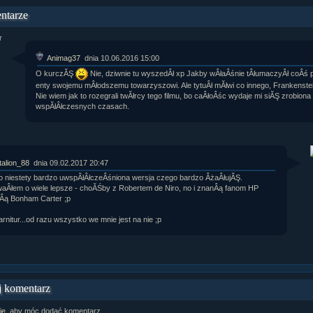
ntarze
Animag37
dnia 10.06.2016 15:00
O kurczĂŞ
Nie, dziwnie tu wyszedÂł xp Jakby wÂłaÂśnie tÂłumaczyÂł coÂś 
enty swojemu mÂłodszemu towarzyszowi. Ale tytuÂł mĂłwi co innego, Frankenstei
Nie wiem jak to rozegrali twĂłrcy tego filmu, bo caÂłoÂśc wydaje mi siĂŞ zrobiona
wspĂłÂłczesnych czasach.
talion_88
dnia 09.02.2017 20:47
to niestety bardzo uwspĂłÂłczeÂśniona wersja czego bardzo ÂżaÂłujĂŞ.
aÂłem o wiele lepsze - choĂŚby z Robertem de Niro, no i znanÂą fanom HP
Âą Bonham Carter ;p
rnitur...od razu wszystko we mnie jest na nie ;p
 komentarz
ię
, aby móc dodać komentarz.