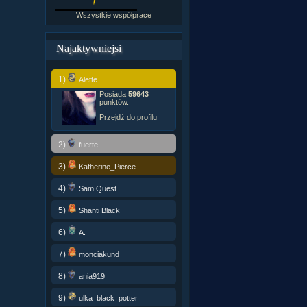
Wszystkie współprace
Najaktywniejsi
1)
Alette
Posiada
59643
punktów.
Przejdź do profilu
2)
fuerte
3)
Katherine_Pierce
4)
Sam Quest
5)
Shanti Black
6)
A.
7)
monciakund
8)
ania919
9)
ulka_black_potter