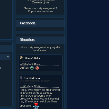
Zarejestruj się
Nie możesz się zalogować?
Poproś o
nowe hasło
Facebook
Shoutbox
Musisz się zalogować aby wysłać
wiadomość.
>>
Liliana2194
O choinka!
03.08.2026 15:12
DziĂŞki
u.
Rue Riddle
Do szopy hipogryfy, do szopy
wszyscy wraz!
01.08.2026 11:39
Racja, I will mourn old Hog forever,
to juÂż nie byÂło to samo :v
I mimo Âże ciĂŞÂżko w te
urodziny, to i tak wszystkiego naj
naj, 17 moÂżna mieĂŚ do 40 na
spokojnie