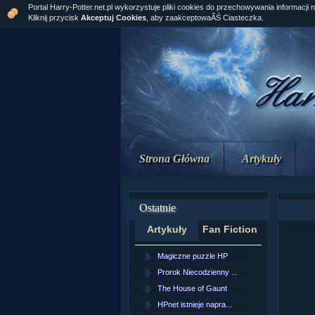
Portal Harry-Potter.net.pl wykorzystuje pliki cookies do przechowywania informacji 
Kliknij przycisk
Akceptuj Cookies
, aby zaakceptowaĂŚ Ciasteczka.
Strona Główna
Artykuły
Ostatnie
Artykuły
Fan Fiction
Magiczne puzzle HP
[NZ]Rozd
Prorok Niecodzienny ...
[NZ]Rozd
The House of Gaunt
[NZ]Rozd
HPnet istnieje napra...
Remus L