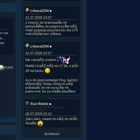
Liliana2194
O choinka!
31.07.2026 23:57
z innymi, bo brakowaÂło mi
pomysÂłĂłw, bo pogorszyÂła siĂŞ
moja sytuacja psychiczna i bo LYS
po raz
zniknĂŞÂła bez sÂłowa
n...
 we
Liliana2194
O choinka!
31.07.2026 23:57
Nie cierpiĂŞ urodzin
Nadal czujĂŞ siĂŞ na 17 lat, a juÂż
26 na karku
A co do poprzedniego Hog, bardzo
tĂŞskniĂŞ. Nowy mniej mi siĂŞ
podobaÂł, bo nie wyszÂły mi
poboczne, bo za maÂło pisaÂłam
Rue Riddle
Do szopy hipogryfy, do szopy
wszyscy wraz!
26.07.2026 20:12
Jako tako, nawet mi siĂŞ sb dziÂś
ÂśniÂło
Archiwum