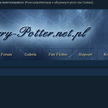
na twoim komputerze. [
Przeczytaj informacje o uÂżywanych przez nas Cookies
].
Forum
Galeria
Fan Fiction
Hogwart
Re
ziaÂł 10 cz...
ziaÂł 10 cz...
ziaÂł 9 cz....
upin