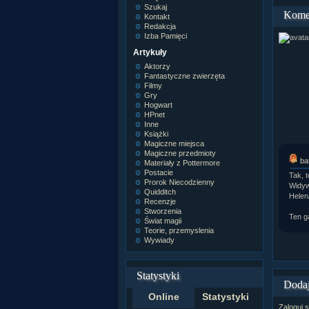
Szukaj
Kome
Kontakt
Redakcja
Izba Pamięci
Artykuły
Aktorzy
Fantastyczne zwierzęta
Filmy
Gry
Hogwart
HPnet
Inne
Książki
Magiczne miejsca
Magiczne przedmioty
ba
Materiały z Pottermore
Postacie
Tak, 
Prorok Niecodzienny
Widyw
Quidditch
Helen
Recenzje
Stworzenia
Ten ga
Świat magii
Teorie, przemyslenia
Wywiady
Statystyki
Dodaj
Online
Statystyki
Zaloguj s