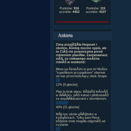
Punktów:
916
Punktów:
115
uczniów:
4452
uczniów:
4107
Ankieta
Zima przejĂŞÂła Hogwart i
okolice, Âśnieg mocno sypie, ale
to CiĂŞ nie powstrzyma przed
robieniem planĂłw. Zastanawiasz
siĂŞ, co ciekawego moÂżna
robiĂŚ w weekend:
Bitwa na ÂśnieÂżki to jest to! MoÂże
"zupeÂłnym przypadkiem" oberwie
od nas przechodzÂący obok Snape.
12% [9 głosów]
Plan to brak planu. BĂŞdĂŞ leÂżeĂŚ
w ÂłĂłÂżku, piĂŚ kakao i plotkowaĂŚ
ze wspĂłÂłlokatorami z dormitorium.
40% [31 głosów]
MĂłj nos utknie gÂłĂŞboko w
ksiÂąÂżkach. Tylko pani Pince
bĂŞdzie mnie mogÂła odgoniĂŚ od
czytania.