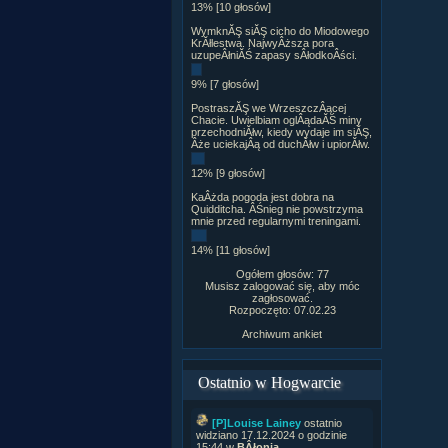
13% [10 głosów]
WymknĂŞ siĂŞ cicho do Miodowego
KrĂłlestwa. NajwyÂższa pora
uzupeÂłniĂŚ zapasy sÂłodkoÂści.
9% [7 głosów]
PostraszĂŞ we WrzeszczÂącej
Chacie. Uwielbiam oglÂądaĂŚ miny
przechodniĂłw, kiedy wydaje im siĂŞ,
Âże uciekajÂą od duchĂłw i upiorĂłw.
12% [9 głosów]
KaÂżda pogoda jest dobra na
Quidditcha. ÂŚnieg nie powstrzyma
mnie przed regularnymi treningami.
14% [11 głosów]
Ogółem głosów: 77
Musisz zalogować się, aby móc
zagłosować.
Rozpoczęto: 07.02.23
Archiwum ankiet
Ostatnio w Hogwarcie
[P]Louise Lainey
ostatnio
widziano 17.12.2024 o godzinie
15:44 w
BÂłonia