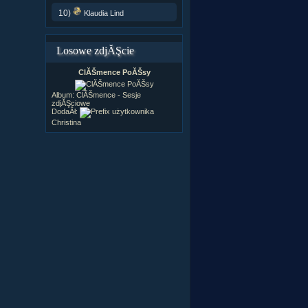
10)
Klaudia Lind
Losowe zdjĂŞcie
ClĂŠmence PoĂŠsy
Album:
ClĂŠmence - Sesje
zdjĂŞciowe
DodaÂł:
Christina