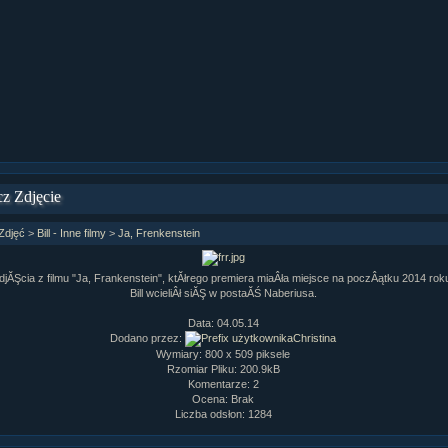
ziaÂł 9 cz....
ziaÂł 8 cz....
ziaÂł 8 cz....
fan fiction! <<
z Zdjęcie
Zdjęć
>
Bill - Inne filmy
>
Ja, Frenkenstein
djĂŞcia z filmu "Ja, Frankenstein", ktĂłrego premiera miaÂła miejsce na poczÂątku 2014 rok
Bill wcieliÂł siĂŞ w postaĂŚ Naberiusa.
Data: 04.05.14
Dodano przez:
Christina
Wymiary: 800 x 509 piksele
Rzomiar Pliku: 200.9kB
Komentarze: 2
Ocena: Brak
Liczba odsłon: 1284