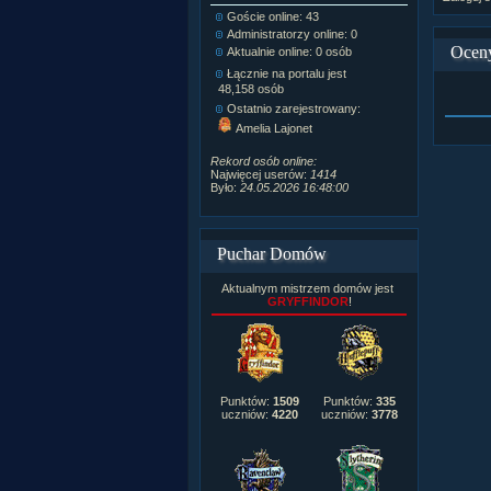
Goście online: 43
Napisanych a
Administratorzy online: 0
Dodanych n
Ocen
Aktualnie online: 0 osób
Zdjęć w galeri
Tematów na f
Łącznie na portalu jest
Postów na fo
48,158 osób
Komentarzy d
Ostatnio zarejestrowany:
222,019
Amelia Lajonet
Rozdanych p
Wlepionych o
Rekord osób online:
Najwięcej userów:
1414
Było:
24.05.2026 16:48:00
Puchar Domów
Aktualnym mistrzem domów jest
GRYFFINDOR
!
Punktów:
1509
Punktów:
335
uczniów:
4220
uczniów:
3778