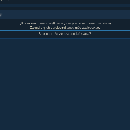
rtykułów:
1,087
ewsów:
10,564
y
i:
21,490
orum:
3,921
rum:
319,637
Tylko zarejestrowani użytkownicy mogą oceniać zawartość strony
Zaloguj się
lub
zarejestruj
, żeby móc zagłosować.
o materiałów:
Brak ocen. Może czas dodać swoją?
ochwał:
3,327
strzeżeń:
4,170