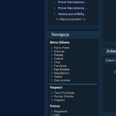
Prorok Niecodzienny ...
[NZ]Rozd
Prorok Niecodzienny ...
[NZ]Rozd
Historia pod skĂłrÂą...
[NZ]Rozd
>> Więcej artykułów! <<
>> Więcej 
Nawigacja
Menu Główne
Harry Potter
Zobac
Artykuły
Forum
Galeria
Galerie 
Chat
Facebook
Fan Fiction
Z
Współpraca
Twitter
Daty premier
Hogwart
Tiara Przydziału
Puchar Domów
Hogwart
Pomoc
Regulamin
FAQ