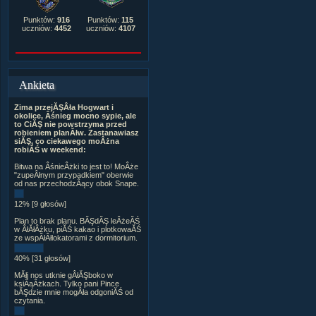
Punktów:
916
Punktów:
115
uczniów:
4452
uczniów:
4107
Ankieta
Zima przejĂŞÂła Hogwart i
okolice, Âśnieg mocno sypie, ale
to CiĂŞ nie powstrzyma przed
robieniem planĂłw. Zastanawiasz
siĂŞ, co ciekawego moÂżna
robiĂŚ w weekend:
Bitwa na ÂśnieÂżki to jest to! MoÂże
"zupeÂłnym przypadkiem" oberwie
od nas przechodzÂący obok Snape.
12% [9 głosów]
Plan to brak planu. BĂŞdĂŞ leÂżeĂŚ
w ÂłĂłÂżku, piĂŚ kakao i plotkowaĂŚ
ze wspĂłÂłlokatorami z dormitorium.
40% [31 głosów]
MĂłj nos utknie gÂłĂŞboko w
ksiÂąÂżkach. Tylko pani Pince
bĂŞdzie mnie mogÂła odgoniĂŚ od
czytania.