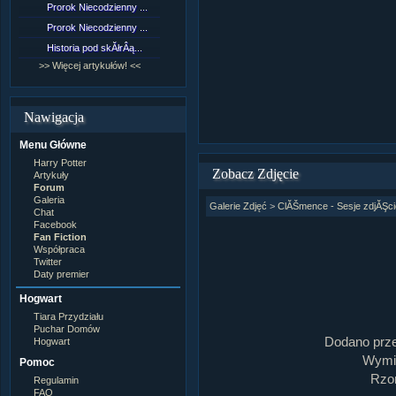
Prorok Niecodzienny ...
[NZ]RozdziaÂł 9 cz....
Prorok Niecodzienny ...
[NZ]RozdziaÂł 8 cz....
Historia pod skĂłrÂą...
[NZ]RozdziaÂł 8 cz....
>> Więcej artykułów! <<
>> Więcej fan fiction! <<
Nawigacja
Menu Główne
Harry Potter
Zobacz Zdjęcie
Artykuły
Forum
Galeria
Galerie Zdjęć
>
ClĂŠmence - Sesje zdjĂŞc
Chat
Facebook
Fan Fiction
Współpraca
Twitter
Daty premier
Hogwart
Tiara Przydziału
Puchar Domów
Dodano prz
Hogwart
Wymia
Pomoc
Rzom
Regulamin
FAQ