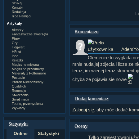
Szukaj
Kontakt
Redakcja
L
Izba Pamięci
Artykuły
Aktorzy
Komentarze
Fantastyczne zwierzęta
Filmy
Gry
Hogwart
AdersYo
HPnet
Inne
Clemence tu wyglada dosc
Książki
mnie nuda jej zdjecia i licze ze n
Magiczne miejsca
Magiczne przedmioty
teraz, im wiecej teraz skomentu
Materiały z Pottermore
Postacie
chyba ze pojawia sie nowe
Prorok Niecodzienny
Quidditch
Recenzje
Stworzenia
Dodaj komentarz
Świat magii
Teorie, przemyslenia
Wywiady
Zaloguj się
, aby móc dodać kome
Statystyki
Oceny
Online
Statystyki
Tylko zarejestrowani uż