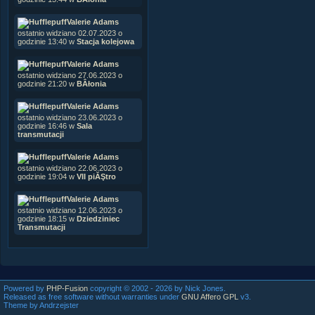
Valerie Adams
ostatnio widziano 02.07.2023 o
godzinie 13:40 w
Stacja kolejowa
Valerie Adams
ostatnio widziano 27.06.2023 o
godzinie 21:20 w
BÂłonia
Valerie Adams
ostatnio widziano 23.06.2023 o
godzinie 16:46 w
Sala
transmutacji
Valerie Adams
ostatnio widziano 22.06.2023 o
godzinie 19:04 w
VII piĂŞtro
Valerie Adams
ostatnio widziano 12.06.2023 o
godzinie 18:15 w
Dziedziniec
Transmutacji
Powered by
PHP-Fusion
copyright © 2002 - 2026 by Nick Jones.
Released as free software without warranties under
GNU Affero GPL
v3.
Theme by Andrzejster