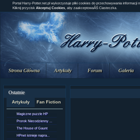
Portal Harry-Potter.net.pl wykorzystuje pliki cookies do przechowywania informacji 
Kliknij przycisk
Akceptuj Cookies
, aby zaakceptowaĂŚ Ciasteczka.
Strona Główna
Artykuły
Forum
Galeria
Ostatnie
Artykuły
Fan Fiction
Magiczne puzzle HP
[NZ]RozdziaÂł 10 cz...
Prorok Niecodzienny ...
[NZ]RozdziaÂł 10 cz...
The House of Gaunt
[NZ]RozdziaÂł 9 cz....
HPnet istnieje napra...
Remus Lupin