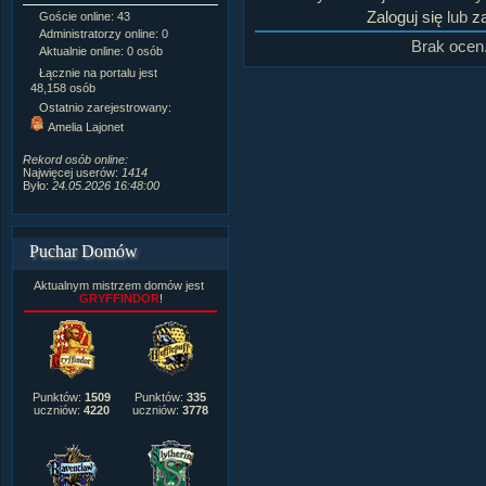
Zaloguj się
lub
za
Goście online: 43
Napisanych artykułów:
1,087
Administratorzy online: 0
Dodanych newsów:
10,564
Brak ocen
Aktualnie online: 0 osób
Zdjęć w galerii:
21,490
Tematów na forum:
3,921
Łącznie na portalu jest
Postów na forum:
319,637
48,158 osób
Komentarzy do materiałów:
Ostatnio zarejestrowany:
222,019
Amelia Lajonet
Rozdanych pochwał:
3,327
Wlepionych ostrzeżeń:
4,170
Rekord osób online:
Najwięcej userów:
1414
Było:
24.05.2026 16:48:00
Puchar Domów
Aktualnym mistrzem domów jest
GRYFFINDOR
!
Punktów:
1509
Punktów:
335
uczniów:
4220
uczniów:
3778