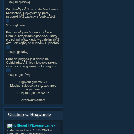
13% [10 głosów]
WymknĂŞ siĂŞ cicho do Miodowego
KrĂłlestwa. NajwyÂższa pora
uzupeÂłniĂŚ zapasy sÂłodkoÂści.
9% [7 głosów]
PostraszĂŞ we WrzeszczÂącej
Chacie. Uwielbiam oglÂądaĂŚ miny
przechodniĂłw, kiedy wydaje im siĂŞ,
Âże uciekajÂą od duchĂłw i upiorĂłw.
12% [9 głosów]
KaÂżda pogoda jest dobra na
Quidditcha. ÂŚnieg nie powstrzyma
mnie przed regularnymi treningami.
14% [11 głosów]
Ogółem głosów: 77
Musisz zalogować się, aby móc
zagłosować.
Rozpoczęto: 07.02.23
Archiwum ankiet
Ostatnio w Hogwarcie
[P]Louise Lainey
ostatnio widziano 17.12.2024 o
godzinie 15:44 w
BÂłonia