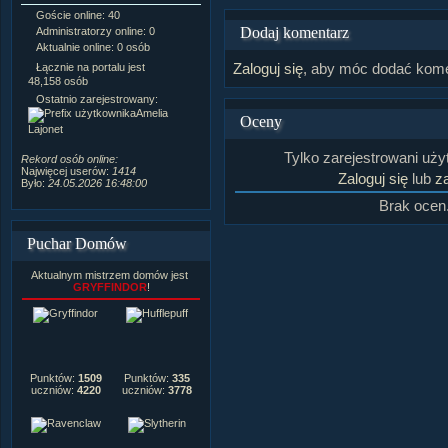
Goście online: 40
Napisanych artykułów:
1,087
Dodaj komentarz
Administratorzy online: 0
Dodanych newsów:
10,564
Aktualnie online: 0 osób
Zdjęć w galerii:
21,490
Tematów na forum:
3,921
Zaloguj się
, aby móc dodać kome
Łącznie na portalu jest
Postów na forum:
319,637
48,158 osób
Komentarzy do materiałów:
Ostatnio zarejestrowany:
222,019
Amelia
Oceny
Rozdanych pochwał:
3,327
Lajonet
Wlepionych ostrzeżeń:
4,170
Tylko zarejestrowani uż
Rekord osób online:
Najwięcej userów:
1414
Zaloguj się
lub
za
Było:
24.05.2026 16:48:00
Brak ocen
Puchar Domów
Aktualnym mistrzem domów jest
GRYFFINDOR
!
Punktów:
1509
Punktów:
335
uczniów:
4220
uczniów:
3778