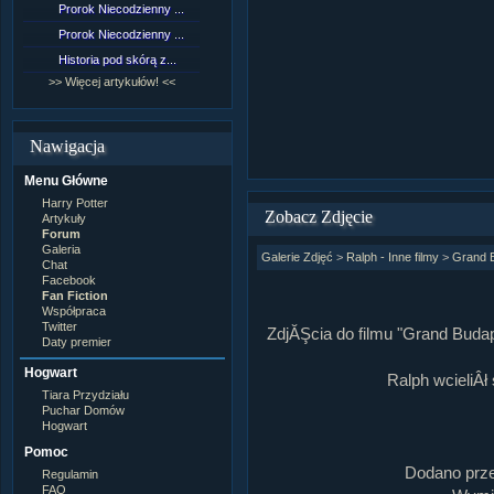
Prorok Niecodzienny ...
[NZ]Rozdział 9 cz.1...
Prorok Niecodzienny ...
[NZ]Rozdział 8 cz.2...
Historia pod skórą z...
[NZ]Rozdział 8 cz.1...
>> Więcej artykułów! <<
>> Więcej fan fiction! <<
Nawigacja
Menu Główne
Harry Potter
Zobacz Zdjęcie
Artykuły
Forum
Galeria
Galerie Zdjęć
>
Ralph - Inne filmy
>
Grand B
Chat
Facebook
Fan Fiction
Współpraca
Twitter
ZdjĂŞcia do filmu "Grand Budap
Daty premier
Hogwart
Ralph wcieliÂ
Tiara Przydziału
Puchar Domów
Hogwart
Pomoc
Dodano prz
Regulamin
FAQ