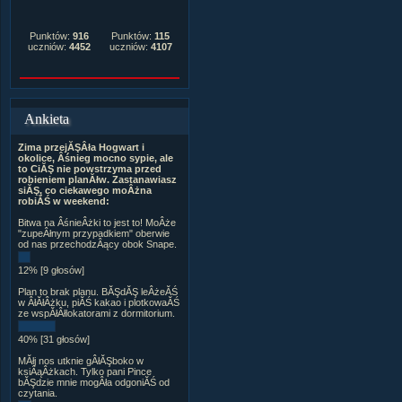
Punktów:
916
Punktów:
115
uczniów:
4452
uczniów:
4107
Ankieta
Zima przejĂŞÂła Hogwart i
okolice, Âśnieg mocno sypie, ale
to CiĂŞ nie powstrzyma przed
robieniem planĂłw. Zastanawiasz
siĂŞ, co ciekawego moÂżna
robiĂŚ w weekend:
Bitwa na ÂśnieÂżki to jest to! MoÂże
"zupeÂłnym przypadkiem" oberwie
od nas przechodzÂący obok Snape.
12% [9 głosów]
Plan to brak planu. BĂŞdĂŞ leÂżeĂŚ
w ÂłĂłÂżku, piĂŚ kakao i plotkowaĂŚ
ze wspĂłÂłlokatorami z dormitorium.
40% [31 głosów]
MĂłj nos utknie gÂłĂŞboko w
ksiÂąÂżkach. Tylko pani Pince
bĂŞdzie mnie mogÂła odgoniĂŚ od
czytania.