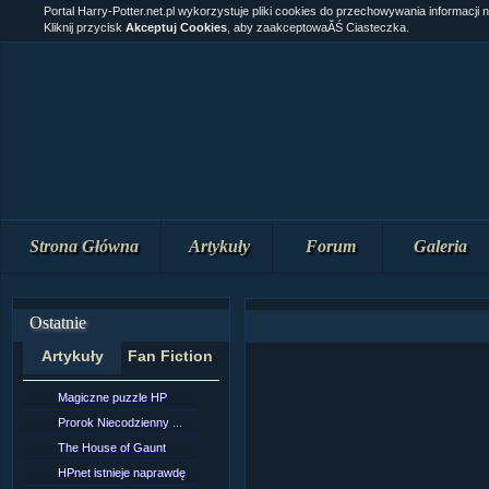
Portal Harry-Potter.net.pl wykorzystuje pliki cookies do przechowywania informacji 
Kliknij przycisk
Akceptuj Cookies
, aby zaakceptowaĂŚ Ciasteczka.
Strona Główna
Artykuły
Forum
Galeria
Ostatnie
Artykuły
Fan Fiction
Magiczne puzzle HP
[NZ]Rozdział 10 cz....
Prorok Niecodzienny ...
[NZ]Rozdział 10 cz....
The House of Gaunt
[NZ]Rozdział 9 cz.2...
HPnet istnieje naprawdę
Remus Lupin