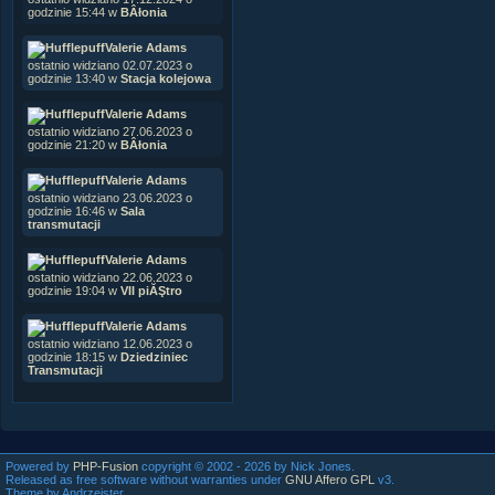
godzinie 15:44 w
BÂłonia
Valerie Adams
ostatnio widziano 02.07.2023 o
godzinie 13:40 w
Stacja kolejowa
Valerie Adams
ostatnio widziano 27.06.2023 o
godzinie 21:20 w
BÂłonia
Valerie Adams
ostatnio widziano 23.06.2023 o
godzinie 16:46 w
Sala
transmutacji
Valerie Adams
ostatnio widziano 22.06.2023 o
godzinie 19:04 w
VII piĂŞtro
Valerie Adams
ostatnio widziano 12.06.2023 o
godzinie 18:15 w
Dziedziniec
Transmutacji
Powered by
PHP-Fusion
copyright © 2002 - 2026 by Nick Jones.
Released as free software without warranties under
GNU Affero GPL
v3.
Theme by Andrzejster