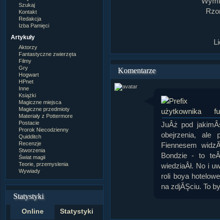
Wymia
Szukaj
Rzom
Kontakt
Redakcja
Izba Pamięci
Artykuły
L
Aktorzy
Fantastyczne zwierzęta
Filmy
Gry
Komentarze
Hogwart
HPnet
Inne
Książki
Magiczne miejsca
Magiczne przedmioty
f
Materiały z Pottermore
Postacie
JuÂż pod jakimÂ
Prorok Niecodzienny
obejrzenia, al
Quidditch
Recenzje
Fiennesem widz
Stworzenia
Bondzie - to te
Świat magii
Teorie, przemyslenia
wiedziaÂł. No i 
Wywiady
roli boya hotelow
na zdjĂŞciu. To b
Statystyki
Online
Statystyki