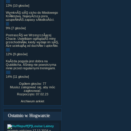
13% [10 głosów]
WymknĂŞ siĂŞ cicho do Miodowego
KrĂłlestwa. NajwyÂższa pora
uzupeÂłniĂŚ zapasy sÂłodkoÂści.
9% [7 głosów]
PostraszĂŞ we WrzeszczÂącej
Chacie. Uwielbiam oglÂądaĂŚ miny
przechodniĂłw, kiedy wydaje im siĂŞ,
Âże uciekajÂą od duchĂłw i upiorĂłw.
12% [9 głosów]
KaÂżda pogoda jest dobra na
Quidditcha. ÂŚnieg nie powstrzyma
mnie przed regularnymi treningami.
14% [11 głosów]
Ogółem głosów: 77
Musisz zalogować się, aby móc
zagłosować.
Rozpoczęto: 07.02.23
Archiwum ankiet
Ostatnio w Hogwarcie
[P]Louise Lainey
ostatnio widziano 17.12.2024 o