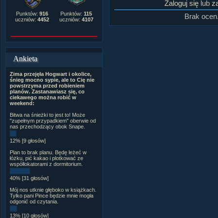
Zaloguj się
lub
za
Punktów:
916
Punktów:
115
Brak ocen
uczniów:
4452
uczniów:
4107
Ankieta
Zima przejęła Hogwart i okolice,
śnieg mocno sypie, ale to Cię nie
powstrzyma przed robieniem
planów. Zastanawiasz się, co
ciekawego można robić w
weekend:
Bitwa na śnieżki to jest to! Może
"zupełnym przypadkiem" oberwie od
nas przechodzący obok Snape.
12% [9 głosów]
Plan to brak planu. Będę leżeć w
łóżku, pić kakao i plotkować ze
współlokatorami z dormitorium.
40% [31 głosów]
Mój nos utknie głęboko w książkach.
Tylko pani Pince będzie mnie mogła
odgonić od czytania.
13% [10 głosów]