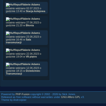
Valerie Adams
ostatnio widziano 02.07.2023 o
godzinie 13:40 w
Stacja kolejowa
Valerie Adams
ostatnio widziano 27.06.2023 o
godzinie 21:20 w
Błonia
Valerie Adams
ostatnio widziano 23.06.2023 o
godzinie 16:46 w
Sala
transmutacji
Valerie Adams
ostatnio widziano 22.06.2023 o
godzinie 19:04 w
VII piętro
Valerie Adams
ostatnio widziano 12.06.2023 o
godzinie 18:15 w
Dziedziniec
Transmutacji
Powered by
PHP-Fusion
copyright © 2002 - 2026 by Nick Jones.
Released as free software without warranties under
GNU Affero GPL
v3.
Theme by Andrzejster