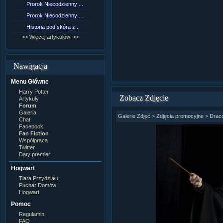
Prorok Niecodzienny ...
[NZ]Rozdział 9 cz.1...
Prorok Niecodzienny ...
[NZ]Rozdział 8 cz.2...
Historia pod skórą z...
[NZ]Rozdział 8 cz.1...
>> Więcej artykułów! <<
>> Więcej fan fiction! <<
Nawigacja
Menu Główne
Harry Potter
Zobacz Zdjęcie
Artykuły
Forum
Galeria
Galerie Zdjęć
>
Zdjęcia promocyjne
>
Draco
Chat
Facebook
Fan Fiction
Współpraca
Twitter
Daty premier
Hogwart
Tiara Przydziału
Puchar Domów
Hogwart
Pomoc
Regulamin
FAQ