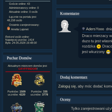
Goście online: 43
Napisanych artykułów:
1,087
Administratorzy online: 0
Dodanych newsów:
10,564
Aktualnie online: 0 osób
Zdjęć w galerii:
21,490
Komentarze
Tematów na forum:
3,921
Łącznie na portalu jest
Postów na forum:
319,637
48,158 osób
Komentarzy do materiałów:
Ostatnio zarejestrowany:
222,019
AdersYooo
dni
Amelia Lajonet
Rozdanych pochwał:
3,327
Wlepionych ostrzeżeń:
4,170
Draco mierzacy w 
Rekord osób online:
Najwięcej userów:
1414
duzo tu jest wlasn
Było:
24.05.2026 16:48:00
rozdzka
Draco 
jest wkurzony
Puchar Domów
Aktualnym mistrzem domów jest
GRYFFINDOR
!
Dodaj komentarz
Zaloguj się
, aby móc dodać kome
Punktów:
1509
Punktów:
335
uczniów:
4220
uczniów:
3778
Oceny
Tylko zarejestrowani uż