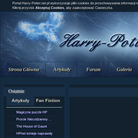
Portal Harry-Potter.net.pl wykorzystuje pliki cookies do przechowywania informacji 
Kliknij przycisk
Akceptuj Cookies
, aby zaakceptować Ciasteczka.
Strona Główna
Artykuły
Forum
Galeria
Ostatnie
Artykuły
Fan Fiction
Magiczne puzzle HP
[NZ]Rozdział 10 cz....
Prorok Niecodzienny ...
[NZ]Rozdział 10 cz....
The House of Gaunt
[NZ]Rozdział 9 cz.2...
HPnet istnieje naprawdę
Remus Lupin