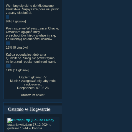
Wymknę się cicho do Miodowego
Królestwa. Najwyższa pora uzupełnić
zapasy słodkości.
9% [7 głosów]
Postraszę we Wrzeszczącej Chacie.
Uwielbiam oglądać miny
przechodniów, kiedy wydaje im się,
że uciekają od duchów i upiorów.
12% [9 głosów]
Każda pogoda jest dobra na
Quidditcha. Śnieg nie powstrzyma
mnie przed regularnymi treningami.
14% [11 głosów]
Ogółem głosów: 77
Musisz zalogować się, aby móc
zagłosować.
Rozpoczęto: 07.02.23
Archiwum ankiet
Ostatnio w Hogwarcie
[P]Louise Lainey
ostatnio widziano 17.12.2024 o
godzinie 15:44 w
Błonia