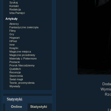
Szukaj
Kontakt
Redakcja
Izba Pamięci
Artykuły
Aktorzy
Fantastyczne zwierzęta
Filmy
Gry
Hogwart
HPnet
Inne
Książki
Magiczne miejsca
Magiczne przedmioty
Materiały z Pottermore
Postacie
Prorok Niecodzienny
Quidditch
Recenzje
Stworzenia
Świat magii
Teorie, przemyslenia
Doda
Wywiady
Wymiar
Rzo
Statystyki
Online
Statystyki
L