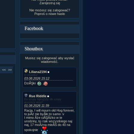
Zarejestruj się
Nie możesz się zalogować?
Poproś o
nowe hasło
Facebook
Shoutbox
Musisz się zalogować aby wysłać
wiadomość.
<<
>>
Liliana2194
O choinka!
03.08.2026 15:12
DziĂŞki
Rue Riddle
Do szopy hipogryfy, do szopy
wszyscy wraz!
01.08.2026 11:39
Racja, I will mourn old Hog forever,
to juÂż nie byÂło to samo :v
I mimo Âże ciĂŞÂżko w te
urodziny, to i tak wszystkiego naj
naj, 17 moÂżna mieĂŚ do 40 na
spokojnie