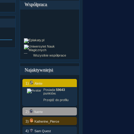
Współpraca
Wszystkie współprace
Najaktywniejsi
1)
Alette
Posiada
59643
punktów.
Przejdź do profilu
2)
fuerte
3)
Katherine_Pierce
4)
Sam Quest