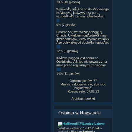
13% [10 głosów]
WymknĂŞ siĂŞ cicho do Miodowego
KrĂłlestwa. NajwyÂższa pora
uzupeÂłniĂŚ zapasy sÂłodkoÂści.
9% [7 głosów]
PostraszĂŞ we WrzeszczÂącej
Chacie. Uwielbiam oglÂądaĂŚ miny
przechodniĂłw, kiedy wydaje im siĂŞ,
Âże uciekajÂą od duchĂłw i upiorĂłw.
12% [9 głosów]
KaÂżda pogoda jest dobra na
Quidditcha. ÂŚnieg nie powstrzyma
mnie przed regularnymi treningami.
14% [11 głosów]
Ogółem głosów: 77
Musisz zalogować się, aby móc
zagłosować.
Rozpoczęto: 07.02.23
Archiwum ankiet
Ostatnio w Hogwarcie
[P]Louise Lainey
ostatnio widziano 17.12.2024 o
godzinie 15:44 w
BÂłonia