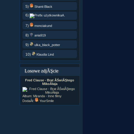
5)
Shanti Black
6)
A.
7)
monciakund
8)
ania919
9)
ulka_black_potter
10)
Klaudia Lind
Losowe zdjĂŞcie
Fred Clause - Brat ÂŚwiĂŞtego
MikoÂłaja
Album:
Miranda - Inne filmy
DodaÂł:
YourSmile