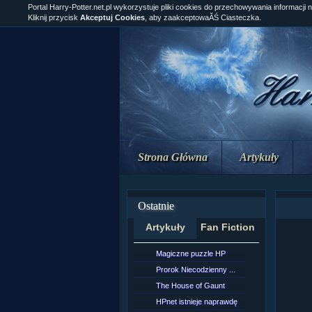
Portal Harry-Potter.net.pl wykorzystuje pliki cookies do przechowywania informacji 
Kliknij przycisk
Akceptuj Cookies
, aby zaakceptowaĂŚ Ciasteczka.
Strona Główna
Artykuły
Ostatnie
Artykuły
Fan Fiction
Magiczne puzzle HP
[NZ]Rozd
Prorok Niecodzienny ...
[NZ]Rozd
The House of Gaunt
[NZ]Rozd
HPnet istnieje naprawdę
Remus L