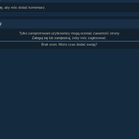
rtykułów:
1,087
ię
, aby móc dodać komentarz.
ewsów:
10,564
i:
21,490
orum:
3,921
y
rum:
319,637
o materiałów:
Tylko zarejestrowani użytkownicy mogą oceniać zawartość strony
Zaloguj się
lub
zarejestruj
, żeby móc zagłosować.
ochwał:
3,327
strzeżeń:
4,170
Brak ocen. Może czas dodać swoją?