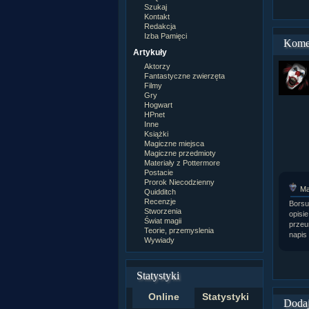
Szukaj
Kontakt
Redakcja
Izba Pamięci
Kome
Artykuły
Aktorzy
Fantastyczne zwierzęta
Filmy
Gry
Hogwart
HPnet
Inne
Książki
Magiczne miejsca
Magiczne przedmioty
Materiały z Pottermore
Postacie
Prorok Niecodzienny
Ma
Quidditch
Recenzje
Borsu
Stworzenia
opisi
Świat magii
przeu
Teorie, przemyslenia
napis
Wywiady
Statystyki
Online
Statystyki
Dodaj