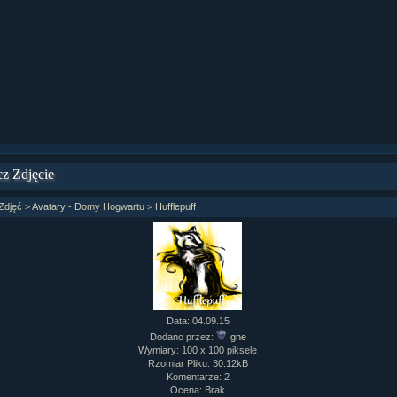
ział 9 cz.1...
ział 8 cz.2...
ział 8 cz.1...
fan fiction! <<
z Zdjęcie
Zdjęć
>
Avatary - Domy Hogwartu
>
Hufflepuff
Data: 04.09.15
Dodano przez:
gne
Wymiary: 100 x 100 piksele
Rzomiar Pliku: 30.12kB
Komentarze: 2
Ocena: Brak