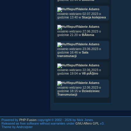
Valerie Adams
ostatnio widziano 02.07.2023 o
godzinie 13:40 w
Stacja kolejowa
Valerie Adams
ostatnio widziano 27.06.2023 o
godzinie 21:20 w
BÂłonia
Valerie Adams
ostatnio widziano 23.06.2023 o
godzinie 16:46 w
Sala
transmutacji
Valerie Adams
ostatnio widziano 22.06.2023 o
godzinie 19:04 w
VII piĂŞtro
Valerie Adams
ostatnio widziano 12.06.2023 o
godzinie 18:15 w
Dziedziniec
Transmutacji
Powered by
PHP-Fusion
copyright © 2002 - 2026 by Nick Jones.
Released as free software without warranties under
GNU Affero GPL
v3.
Theme by Andrzejster