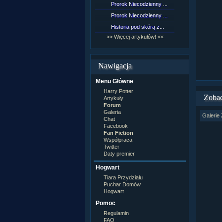
Prorok Niecodzienny ...
[NZ]Rozd
Prorok Niecodzienny ...
[NZ]Rozd
Historia pod skórą z...
[NZ]Rozd
>> Więcej artykułów! <<
>> Więcej 
Nawigacja
Menu Główne
Harry Potter
Zobac
Artykuły
Forum
Galeria
Galerie 
Chat
Facebook
Fan Fiction
Współpraca
Twitter
Daty premier
Hogwart
Tiara Przydziału
Puchar Domów
Hogwart
Pomoc
Regulamin
FAQ