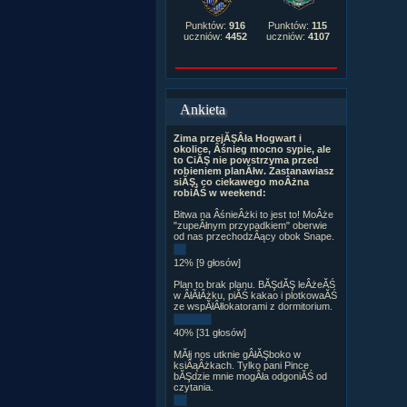
Punktów:
916
Punktów:
115
uczniów:
4452
uczniów:
4107
Ankieta
Zima przejĂŞÂła Hogwart i
okolice, Âśnieg mocno sypie, ale
to CiĂŞ nie powstrzyma przed
robieniem planĂłw. Zastanawiasz
siĂŞ, co ciekawego moÂżna
robiĂŚ w weekend:
Bitwa na ÂśnieÂżki to jest to! MoÂże
"zupeÂłnym przypadkiem" oberwie
od nas przechodzÂący obok Snape.
12% [9 głosów]
Plan to brak planu. BĂŞdĂŞ leÂżeĂŚ
w ÂłĂłÂżku, piĂŚ kakao i plotkowaĂŚ
ze wspĂłÂłlokatorami z dormitorium.
40% [31 głosów]
MĂłj nos utknie gÂłĂŞboko w
ksiÂąÂżkach. Tylko pani Pince
bĂŞdzie mnie mogÂła odgoniĂŚ od
czytania.