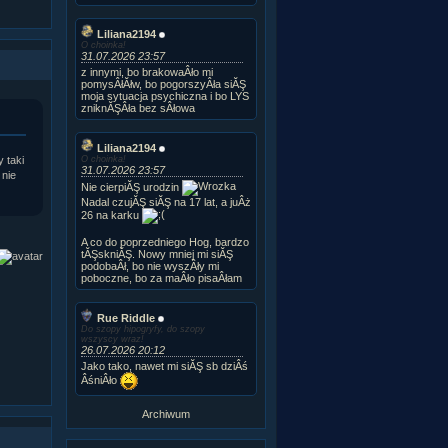
Liliana2194
O choinka!
31.07.2026 23:57
z innymi, bo brakowaÂło mi
pomysÂłĂłw, bo pogorszyÂła siĂŞ
moja sytuacja psychiczna i bo LYS
zniknĂŞÂła bez sÂłowa
Liliana2194
O choinka!
 taki
31.07.2026 23:57
 nie
Nie cierpiĂŞ urodzin
Nadal czujĂŞ siĂŞ na 17 lat, a juÂż
26 na karku
A co do poprzedniego Hog, bardzo
tĂŞskniĂŞ. Nowy mniej mi siĂŞ
podobaÂł, bo nie wyszÂły mi
poboczne, bo za maÂło pisaÂłam
Rue Riddle
Do szopy hipogryfy, do szopy
wszyscy wraz!
26.07.2026 20:12
Jako tako, nawet mi siĂŞ sb dziÂś
ÂśniÂło
Archiwum