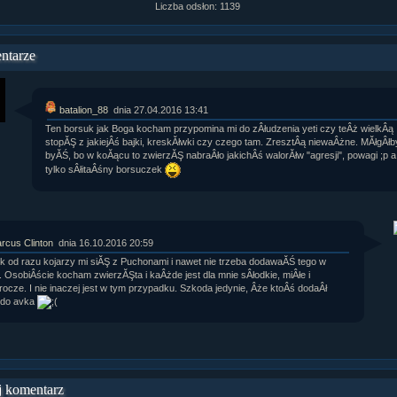
Liczba odsłon: 1139
ntarze
batalion_88
dnia 27.04.2016 13:41
Ten borsuk jak Boga kocham przypomina mi do zÂłudzenia yeti czy teÂż wielkÂą
stopĂŞ z jakiejÂś bajki, kreskĂłwki czy czego tam. ZresztÂą niewaÂżne. MĂłgÂłby
byĂŚ, bo w koĂącu to zwierzĂŞ nabraÂło jakichÂś walorĂłw "agresji", powagi ;p a
tylko sÂłitaÂśny borsuczek
rcus Clinton
dnia 16.10.2016 20:59
k od razu kojarzy mi siĂŞ z Puchonami i nawet nie trzeba dodawaĂŚ tego w
e. OsobiÂście kocham zwierzĂŞta i kaÂżde jest dla mnie sÂłodkie, miÂłe i
rocze. I nie inaczej jest w tym przypadku. Szkoda jedynie, Âże ktoÂś dodaÂł
 do avka
 komentarz