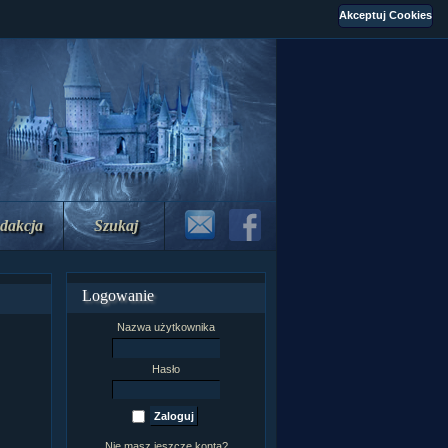
dakcja
Szukaj
Logowanie
Nazwa użytkownika
Hasło
Nie masz jeszcze konta?