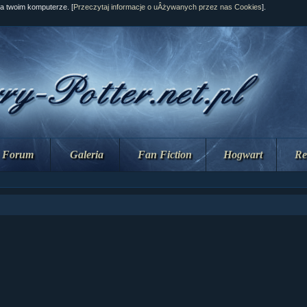
na twoim komputerze. [
Przeczytaj informacje o uÂżywanych przez nas Cookies
].
Forum
Galeria
Fan Fiction
Hogwart
Re
ział 10 cz....
ział 10 cz....
ział 9 cz.2...
upin