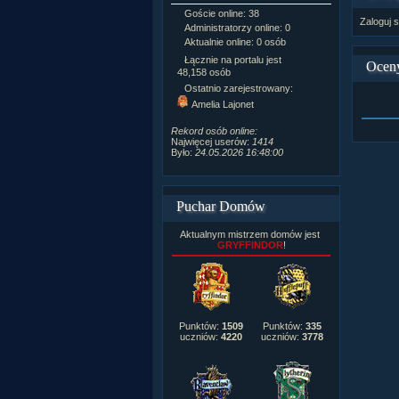
Goście online: 38
Napisanych a
Zaloguj s
Administratorzy online: 0
Dodanych n
Aktualnie online: 0 osób
Zdjęć w galeri
Tematów na f
Łącznie na portalu jest
Ocen
Postów na fo
48,158 osób
Komentarzy d
Ostatnio zarejestrowany:
222,019
Amelia Lajonet
Rozdanych p
Wlepionych o
Rekord osób online:
Najwięcej userów:
1414
Było:
24.05.2026 16:48:00
Puchar Domów
Aktualnym mistrzem domów jest
GRYFFINDOR
!
Punktów:
1509
Punktów:
335
uczniów:
4220
uczniów:
3778