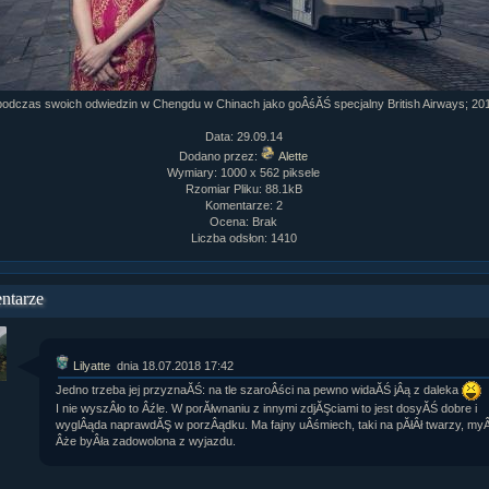
 podczas swoich odwiedzin w Chengdu w Chinach jako goÂśĂŚ specjalny British Airways; 201
Data: 29.09.14
Dodano przez:
Alette
Wymiary: 1000 x 562 piksele
Rzomiar Pliku: 88.1kB
Komentarze: 2
Ocena: Brak
Liczba odsłon: 1410
ntarze
Lilyatte
dnia 18.07.2018 17:42
Jedno trzeba jej przyznaĂŚ: na tle szaroÂści na pewno widaĂŚ jÂą z daleka
I nie wyszÂło to Âźle. W porĂłwnaniu z innymi zdjĂŞciami to jest dosyĂŚ dobre i
wyglÂąda naprawdĂŞ w porzÂądku. Ma fajny uÂśmiech, taki na pĂłÂł twarzy, my
Âże byÂła zadowolona z wyjazdu.