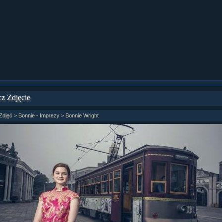
ział 9 cz.1...
ział 8 cz.2...
ział 8 cz.1...
fan fiction! <<
z Zdjęcie
Zdjęć
>
Bonnie - Imprezy
>
Bonnie Wright