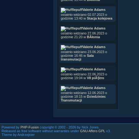
Valerie Adams
ostatnio widziano 02.07.2023 o
godzinie 13:40 w
Stacja kolejowa
Valerie Adams
ostatnio widziano 27.06.2023 o
godzinie 21:20 w
BÂłonia
Valerie Adams
ostatnio widziano 23.06.2023 o
godzinie 16:46 w
Sala
transmutacji
Valerie Adams
ostatnio widziano 22.06.2023 o
godzinie 19:04 w
VII piĂŞtro
Valerie Adams
ostatnio widziano 12.06.2023 o
godzinie 18:15 w
Dziedziniec
Transmutacji
Powered by
PHP-Fusion
copyright © 2002 - 2026 by Nick Jones.
Released as free software without warranties under
GNU Affero GPL
v3.
Theme by Andrzejster