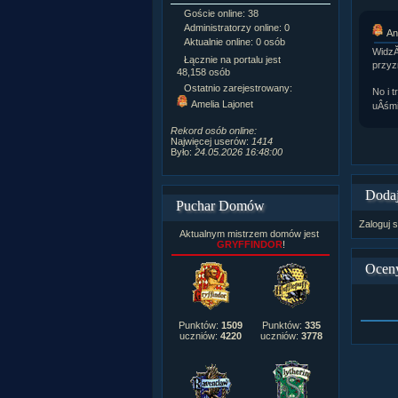
Goście online: 38
Napisanych a
Administratorzy online: 0
Dodanych n
An
Aktualnie online: 0 osób
Zdjęć w galeri
WidzĂ
Tematów na f
Łącznie na portalu jest
przyz
Postów na fo
48,158 osób
Komentarzy d
Ostatnio zarejestrowany:
No i 
222,019
Amelia Lajonet
uÂśmi
Rozdanych p
Wlepionych o
Rekord osób online:
Najwięcej userów:
1414
Było:
24.05.2026 16:48:00
Dodaj
Puchar Domów
Zaloguj s
Aktualnym mistrzem domów jest
GRYFFINDOR
!
Ocen
Punktów:
1509
Punktów:
335
uczniów:
4220
uczniów:
3778