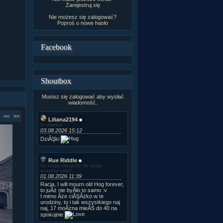
Zarejestruj się
Nie możesz się zalogować?
Poproś o
nowe hasło
Facebook
Shoutbox
Musisz się zalogować aby wysłać
wiadomość.
<<
>>
Liliana2194
O choinka!
03.08.2026 15:12
DziĂŞki
Rue Riddle
Do szopy hipogryfy, do szopy
wszyscy wraz!
01.08.2026 11:39
Racja, I will mourn old Hog forever,
to juÂż nie byÂło to samo :v
I mimo Âże ciĂŞÂżko w te
urodziny, to i tak wszystkiego naj
naj, 17 moÂżna mieĂŚ do 40 na
spokojnie