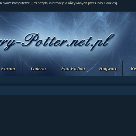
na twoim komputerze. [
Przeczytaj informacje o uÂżywanych przez nas Cookies
].
Forum
Galeria
Fan Fiction
Hogwart
Re
ział 10 cz....
ział 10 cz....
ział 9 cz.2...
upin