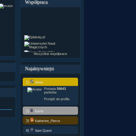
Współpraca
Wszystkie współprace
Najaktywniejsi
1)
Alette
Posiada
59643
punktów.
Przejdź do profilu
2)
fuerte
3)
Katherine_Pierce
4)
Sam Quest