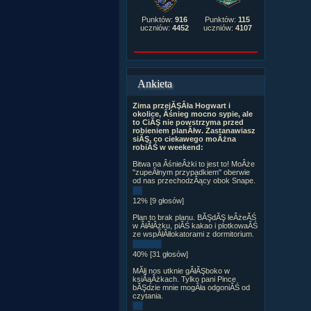
Punktów:
916
Punktów:
115
uczniów:
4452
uczniów:
4107
Ankieta
Zima przejĂŞÂła Hogwart i
okolice, Âśnieg mocno sypie, ale
to CiĂŞ nie powstrzyma przed
robieniem planĂłw. Zastanawiasz
siĂŞ, co ciekawego moÂżna
robiĂŚ w weekend:
Bitwa na ÂśnieÂżki to jest to! MoÂże
"zupeÂłnym przypadkiem" oberwie
od nas przechodzÂący obok Snape.
12% [9 głosów]
Plan to brak planu. BĂŞdĂŞ leÂżeĂŚ
w ÂłĂłÂżku, piĂŚ kakao i plotkowaĂŚ
ze wspĂłÂłlokatorami z dormitorium.
40% [31 głosów]
MĂłj nos utknie gÂłĂŞboko w
ksiÂąÂżkach. Tylko pani Pince
bĂŞdzie mnie mogÂła odgoniĂŚ od
czytania.