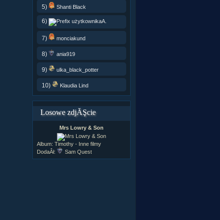
5)
Shanti Black
6)
A.
7)
monciakund
8)
ania919
9)
ulka_black_potter
10)
Klaudia Lind
Losowe zdjĂŞcie
Mrs Lowry & Son
Album:
Timothy - Inne filmy
DodaÂł:
Sam Quest