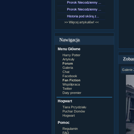
Prorok Niecodzienny ...
[NZ]Rozd
Prorok Niecodzienny ...
[NZ]Rozd
Historia pod skórą z...
[NZ]Rozd
>> Więcej artykułów! <<
>> Więcej 
Nawigacja
Menu Główne
Harry Potter
Zobac
Artykuły
Forum
Galeria
Galerie 
Chat
Facebook
Fan Fiction
Współpraca
Twitter
Daty premier
Hogwart
Tiara Przydziału
Puchar Domów
Hogwart
Pomoc
Regulamin
FAQ