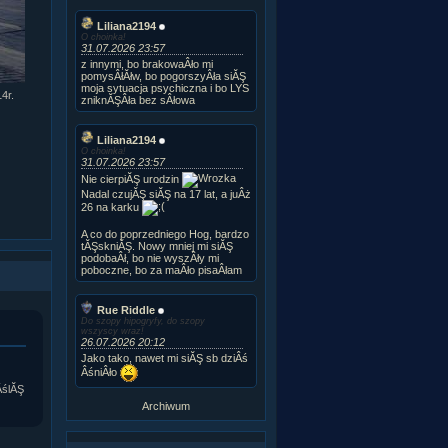
Liliana2194
O choinka!
31.07.2026 23:57
z innymi, bo brakowaÂło mi
pomysÂłĂłw, bo pogorszyÂła siĂŞ
moja sytuacja psychiczna i bo LYS
4r.
zniknĂŞÂła bez sÂłowa
Liliana2194
O choinka!
31.07.2026 23:57
Nie cierpiĂŞ urodzin
Nadal czujĂŞ siĂŞ na 17 lat, a juÂż
26 na karku
A co do poprzedniego Hog, bardzo
tĂŞskniĂŞ. Nowy mniej mi siĂŞ
podobaÂł, bo nie wyszÂły mi
poboczne, bo za maÂło pisaÂłam
Rue Riddle
Do szopy hipogryfy, do szopy
wszyscy wraz!
26.07.2026 20:12
Jako tako, nawet mi siĂŞ sb dziÂś
ÂśniÂło
ÂślĂŞ
Archiwum