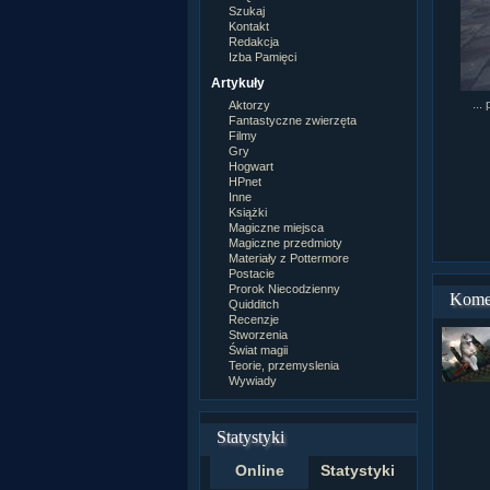
Szukaj
Kontakt
Redakcja
Izba Pamięci
Artykuły
...
Aktorzy
Fantastyczne zwierzęta
Filmy
Gry
Hogwart
HPnet
Inne
Książki
Magiczne miejsca
Magiczne przedmioty
Materiały z Pottermore
Postacie
Prorok Niecodzienny
Kome
Quidditch
Recenzje
Stworzenia
Świat magii
Teorie, przemyslenia
Wywiady
Statystyki
Online
Statystyki