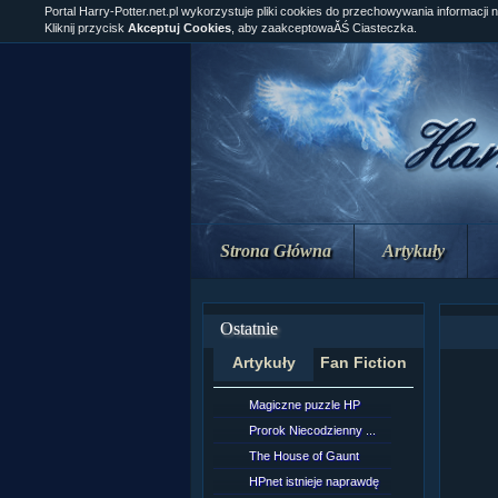
Portal Harry-Potter.net.pl wykorzystuje pliki cookies do przechowywania informacji 
Kliknij przycisk
Akceptuj Cookies
, aby zaakceptowaĂŚ Ciasteczka.
Strona Główna
Artykuły
Ostatnie
Artykuły
Fan Fiction
Magiczne puzzle HP
[NZ]Rozd
Prorok Niecodzienny ...
[NZ]Rozd
The House of Gaunt
[NZ]Rozd
HPnet istnieje naprawdę
Remus L