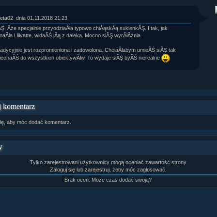
rtykułów:
1,087
ewsów:
10,564
eta02
dnia 01.11.2018 21:23
i:
21,490
Ş, Âże specjalnie przyodziaÂła typowo chiĂąskÂą sukienkĂŞ. I tak, jak
orum:
3,921
naÂła Llilyatte, widaĂŚ jÂą z daleka. Mocno siĂŞ wyrĂłÂżnia.
rum:
319,637
o materiałów:
tradycyjnie jest rozpromieniona i zadowolona. ChciaÂłabym umieĂŚ siĂŞ tak
echaĂŚ do wszystkich obiektywĂłw. To wydaje siĂŞ byĂŚ nierealne
ochwał:
3,327
strzeżeń:
4,170
 komentarz
ię
, aby móc dodać komentarz.
y
Tylko zarejestrowani użytkownicy mogą oceniać zawartość strony
Zaloguj się
lub
zarejestruj
, żeby móc zagłosować.
Brak ocen. Może czas dodać swoją?