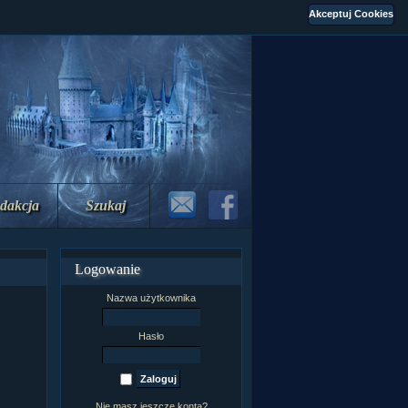
dakcja
Szukaj
Logowanie
Nazwa użytkownika
Hasło
Nie masz jeszcze konta?