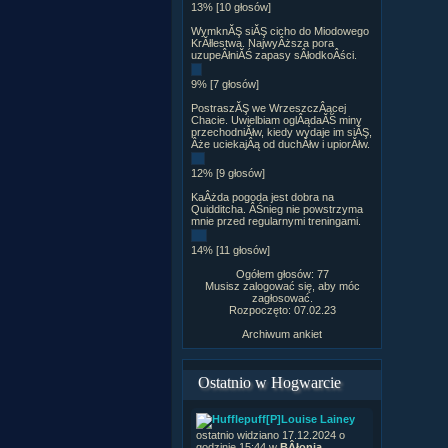
13% [10 głosów]
WymknĂŞ siĂŞ cicho do Miodowego
KrĂłlestwa. NajwyÂższa pora
uzupeÂłniĂŚ zapasy sÂłodkoÂści.
9% [7 głosów]
PostraszĂŞ we WrzeszczÂącej
Chacie. Uwielbiam oglÂądaĂŚ miny
przechodniĂłw, kiedy wydaje im siĂŞ,
Âże uciekajÂą od duchĂłw i upiorĂłw.
12% [9 głosów]
KaÂżda pogoda jest dobra na
Quidditcha. ÂŚnieg nie powstrzyma
mnie przed regularnymi treningami.
14% [11 głosów]
Ogółem głosów: 77
Musisz zalogować się, aby móc
zagłosować.
Rozpoczęto: 07.02.23
Archiwum ankiet
Ostatnio w Hogwarcie
[P]Louise Lainey
ostatnio widziano 17.12.2024 o
godzinie 15:44 w
BÂłonia