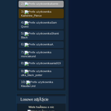
2)
fuerte
3)
Katherine_Pierce
4)
Sam
Quest
5)
Shanti
Black
6)
A.
7)
monciakund
8)
ania919
9)
ulka_black_potter
10)
Klaudia Lind
Losowe zdjĂŞcie
Wiele haÂłasu o nic