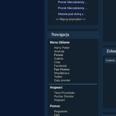
Prorok Niecodzienny ...
[NZ]Rozd
Prorok Niecodzienny ...
[NZ]Rozd
Historia pod skórą z...
[NZ]Rozd
>> Więcej artykułów! <<
>> Więcej 
Nawigacja
Menu Główne
Harry Potter
Zobac
Artykuły
Forum
Galeria
Galerie 
Chat
Facebook
Fan Fiction
Współpraca
Twitter
Daty premier
Hogwart
Tiara Przydziału
Puchar Domów
Hogwart
Pomoc
Regulamin
FAQ