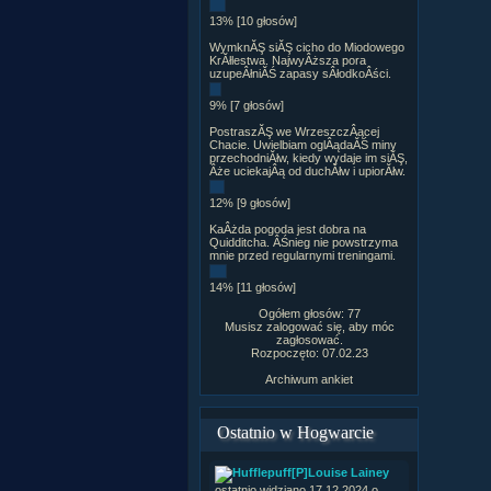
13% [10 głosów]
WymknĂŞ siĂŞ cicho do Miodowego
KrĂłlestwa. NajwyÂższa pora
uzupeÂłniĂŚ zapasy sÂłodkoÂści.
9% [7 głosów]
PostraszĂŞ we WrzeszczÂącej
Chacie. Uwielbiam oglÂądaĂŚ miny
przechodniĂłw, kiedy wydaje im siĂŞ,
Âże uciekajÂą od duchĂłw i upiorĂłw.
12% [9 głosów]
KaÂżda pogoda jest dobra na
Quidditcha. ÂŚnieg nie powstrzyma
mnie przed regularnymi treningami.
14% [11 głosów]
Ogółem głosów: 77
Musisz zalogować się, aby móc
zagłosować.
Rozpoczęto: 07.02.23
Archiwum ankiet
Ostatnio w Hogwarcie
[P]Louise Lainey
ostatnio widziano 17.12.2024 o