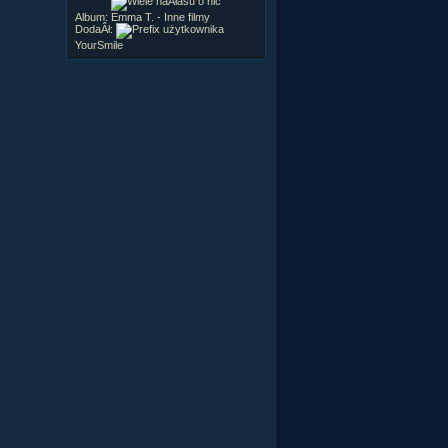
Album:
Emma T. - Inne filmy
DodaÂł:
YourSmile