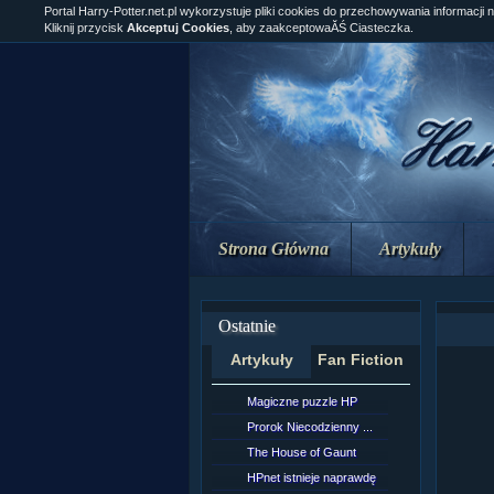
Portal Harry-Potter.net.pl wykorzystuje pliki cookies do przechowywania informacji 
Kliknij przycisk
Akceptuj Cookies
, aby zaakceptowaĂŚ Ciasteczka.
Strona Główna
Artykuły
Ostatnie
Artykuły
Fan Fiction
Magiczne puzzle HP
[NZ]Rozd
Prorok Niecodzienny ...
[NZ]Rozd
The House of Gaunt
[NZ]Rozd
HPnet istnieje naprawdę
Remus L