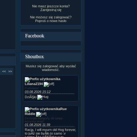
Nie masz jeszcze konta?
Zarejestruj się
Nie możesz się zalogować?
Poproś o
nowe hasło
Facebook
Shoutbox
Musisz się zalogować aby wysłać
wiadomość.
<<
>>
Liliana2194
O choinka!
03.08.2026 15:12
DziĂŞki
Rue
Riddle
Do szopy hipogryfy, do szopy
wszyscy wraz!
01.08.2026 11:39
Racja, I will mourn old Hog forever,
to juÂż nie byÂło to samo :v
I mimo Âże ciĂŞÂżko w te