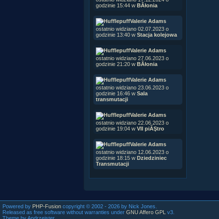
godzinie 15:44 w
BÂłonia
Valerie Adams
ostatnio widziano 02.07.2023 o
godzinie 13:40 w
Stacja kolejowa
Valerie Adams
ostatnio widziano 27.06.2023 o
godzinie 21:20 w
BÂłonia
Valerie Adams
ostatnio widziano 23.06.2023 o
godzinie 16:46 w
Sala
transmutacji
Valerie Adams
ostatnio widziano 22.06.2023 o
godzinie 19:04 w
VII piĂŞtro
Valerie Adams
ostatnio widziano 12.06.2023 o
godzinie 18:15 w
Dziedziniec
Transmutacji
Powered by
PHP-Fusion
copyright © 2002 - 2026 by Nick Jones.
Released as free software without warranties under
GNU Affero GPL
v3.
Theme by Andrzejster