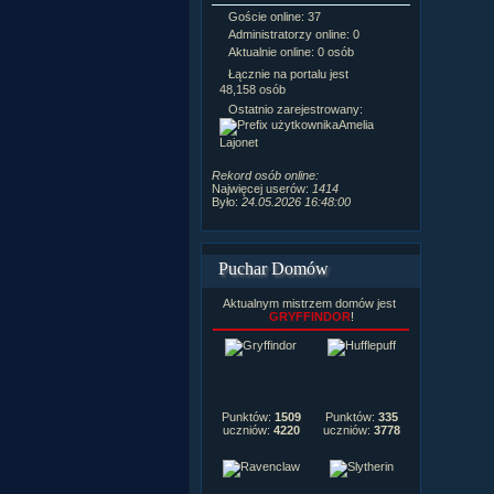
Goście online: 37
Napisanych a
Administratorzy online: 0
Dodanych n
Aktualnie online: 0 osób
Zdjęć w galeri
Tematów na f
Łącznie na portalu jest
Postów na fo
48,158 osób
Komentarzy d
Ostatnio zarejestrowany:
222,019
Amelia
Rozdanych p
Lajonet
Wlepionych o
Rekord osób online:
Najwięcej userów:
1414
Było:
24.05.2026 16:48:00
Puchar Domów
Aktualnym mistrzem domów jest
GRYFFINDOR
!
Punktów:
1509
Punktów:
335
uczniów:
4220
uczniów:
3778