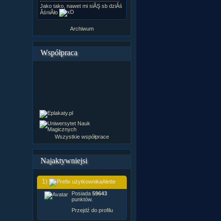
Jako tako, nawet mi siĂŞ sb dziÂś
ÂśniÂło
Archiwum
Współpraca
Wszystkie współprace
Najaktywniejsi
1)
Alette
Posiada
59643
punktów.
Przejdź do profilu