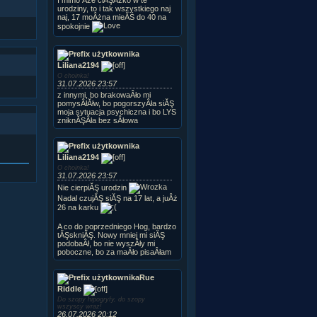
urodziny, to i tak wszystkiego naj
naj, 17 moÂżna mieĂŚ do 40 na
spokojnie
Liliana2194
O choinka!
31.07.2026 23:57
z innymi, bo brakowaÂło mi
pomysÂłĂłw, bo pogorszyÂła siĂŞ
moja sytuacja psychiczna i bo LYS
zniknĂŞÂła bez sÂłowa
Liliana2194
O choinka!
31.07.2026 23:57
Nie cierpiĂŞ urodzin
Nadal czujĂŞ siĂŞ na 17 lat, a juÂż
26 na karku
A co do poprzedniego Hog, bardzo
tĂŞskniĂŞ. Nowy mniej mi siĂŞ
podobaÂł, bo nie wyszÂły mi
poboczne, bo za maÂło pisaÂłam
Rue
Riddle
Do szopy hipogryfy, do szopy
wszyscy wraz!
26.07.2026 20:12