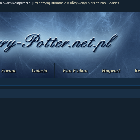
na twoim komputerze. [
Przeczytaj informacje o uÂżywanych przez nas Cookies
].
Forum
Galeria
Fan Fiction
Hogwart
Re
ział 10 cz....
ział 10 cz....
ział 9 cz.2...
upin