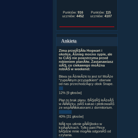
Punktów:
916
Punktów:
115
uczniów:
4452
uczniów:
4107
Ankieta
Zima przejĂŞÂła Hogwart i
okolice, Âśnieg mocno sypie, ale
to CiĂŞ nie powstrzyma przed
robieniem planĂłw. Zastanawiasz
siĂŞ, co ciekawego moÂżna
robiĂŚ w weekend:
Bitwa na ÂśnieÂżki to jest to! MoÂże
"zupeÂłnym przypadkiem" oberwie
od nas przechodzÂący obok Snape.
12% [9 głosów]
Plan to brak planu. BĂŞdĂŞ leÂżeĂŚ
w ÂłĂłÂżku, piĂŚ kakao i plotkowaĂŚ
ze wspĂłÂłlokatorami z dormitorium.
40% [31 głosów]
MĂłj nos utknie gÂłĂŞboko w
ksiÂąÂżkach. Tylko pani Pince
bĂŞdzie mnie mogÂła odgoniĂŚ od
czytania.