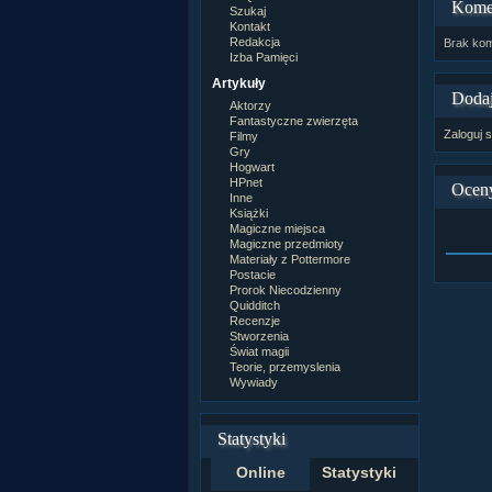
Kome
Szukaj
Kontakt
Redakcja
Brak kom
Izba Pamięci
Artykuły
Dodaj
Aktorzy
Fantastyczne zwierzęta
Zaloguj s
Filmy
Gry
Hogwart
HPnet
Ocen
Inne
Książki
Magiczne miejsca
Magiczne przedmioty
Materiały z Pottermore
Postacie
Prorok Niecodzienny
Quidditch
Recenzje
Stworzenia
Świat magii
Teorie, przemyslenia
Wywiady
Statystyki
Online
Statystyki