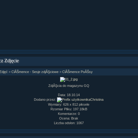
ział 9 cz.1...
ział 8 cz.2...
ział 8 cz.1...
fan fiction! <<
z Zdjęcie
Zdjęć
>
ClĂŠmence - Sesje zdjĂŞciowe
>
ClĂŠmence PoĂŠsy
ZdjĂŞcia do magazynu GQ
Data: 18.10.14
Dodano przez:
Christina
Wymiary: 626 x 812 piksele
Rzomiar Pliku: 197.18kB
Komentarze: 0
Ocena: Brak
Liczba odsłon: 1067