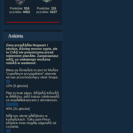
Punktów:
916
Punktów:
115
uczniów:
4452
uczniów:
4107
Ankieta
Zima przejĂŞÂła Hogwart i
okolice, Âśnieg mocno sypie, ale
to CiĂŞ nie powstrzyma przed
robieniem planĂłw. Zastanawiasz
siĂŞ, co ciekawego moÂżna
robiĂŚ w weekend:
Bitwa na ÂśnieÂżki to jest to! MoÂże
"zupeÂłnym przypadkiem" oberwie
od nas przechodzÂący obok Snape.
12% [9 głosów]
Plan to brak planu. BĂŞdĂŞ leÂżeĂŚ
w ÂłĂłÂżku, piĂŚ kakao i plotkowaĂŚ
ze wspĂłÂłlokatorami z dormitorium.
40% [31 głosów]
MĂłj nos utknie gÂłĂŞboko w
ksiÂąÂżkach. Tylko pani Pince
bĂŞdzie mnie mogÂła odgoniĂŚ od
czytania.