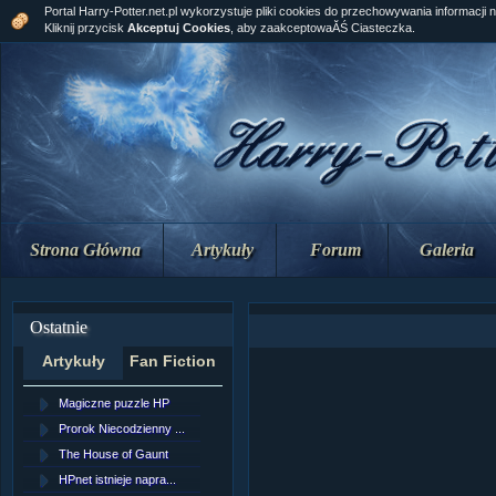
Portal Harry-Potter.net.pl wykorzystuje pliki cookies do przechowywania informacji 
Kliknij przycisk
Akceptuj Cookies
, aby zaakceptowaĂŚ Ciasteczka.
Strona Główna
Artykuły
Forum
Galeria
Ostatnie
Artykuły
Fan Fiction
Magiczne puzzle HP
[NZ]RozdziaÂł 10 cz...
Prorok Niecodzienny ...
[NZ]RozdziaÂł 10 cz...
The House of Gaunt
[NZ]RozdziaÂł 9 cz....
HPnet istnieje napra...
Remus Lupin