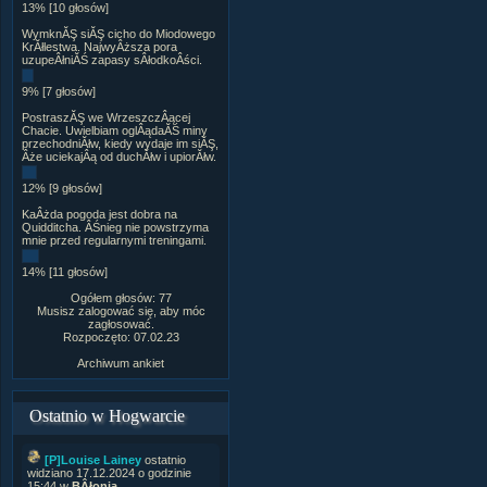
13% [10 głosów]
WymknĂŞ siĂŞ cicho do Miodowego
KrĂłlestwa. NajwyÂższa pora
uzupeÂłniĂŚ zapasy sÂłodkoÂści.
9% [7 głosów]
PostraszĂŞ we WrzeszczÂącej
Chacie. Uwielbiam oglÂądaĂŚ miny
przechodniĂłw, kiedy wydaje im siĂŞ,
Âże uciekajÂą od duchĂłw i upiorĂłw.
12% [9 głosów]
KaÂżda pogoda jest dobra na
Quidditcha. ÂŚnieg nie powstrzyma
mnie przed regularnymi treningami.
14% [11 głosów]
Ogółem głosów: 77
Musisz zalogować się, aby móc
zagłosować.
Rozpoczęto: 07.02.23
Archiwum ankiet
Ostatnio w Hogwarcie
[P]Louise Lainey
ostatnio
widziano 17.12.2024 o godzinie
15:44 w
BÂłonia