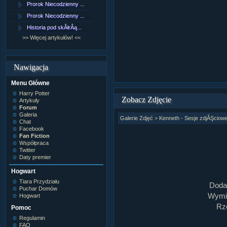
Prorok Niecodzienny ...
[NZ]RozdziaÂł 9 cz....
Prorok Niecodzienny ...
[NZ]RozdziaÂł 8 cz....
Historia pod skĂłrÂą...
[NZ]RozdziaÂł 8 cz....
>> Więcej artykułów! <<
>> Więcej fan fiction! <<
Nawigacja
Menu Główne
Harry Potter
Zobacz Zdjęcie
Artykuły
Forum
Galeria
Galerie Zdjęć
>
Kenneth - Sesje zdjĂŞciow
Chat
Facebook
Fan Fiction
Współpraca
Twitter
Daty premier
Hogwart
Tiara Przydziału
Doda
Puchar Domów
Wymia
Hogwart
Rz
Pomoc
Regulamin
FAQ