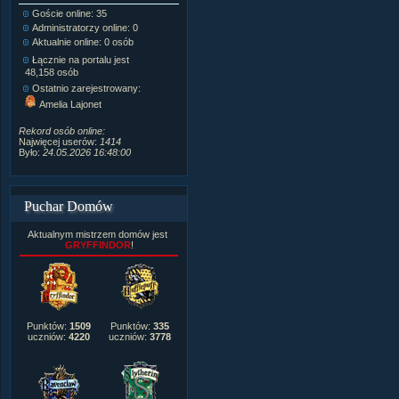
Goście online: 35
Napisanych artykułów:
1,087
Administratorzy online: 0
Dodanych newsów:
10,564
Aktualnie online: 0 osób
Zdjęć w galerii:
21,490
Tematów na forum:
3,921
Łącznie na portalu jest
Postów na forum:
319,637
48,158 osób
Komentarzy do materiałów:
Ostatnio zarejestrowany:
222,019
Amelia Lajonet
Rozdanych pochwał:
3,327
Wlepionych ostrzeżeń:
4,170
Rekord osób online:
Najwięcej userów:
1414
Było:
24.05.2026 16:48:00
Puchar Domów
Aktualnym mistrzem domów jest
GRYFFINDOR
!
Punktów:
1509
Punktów:
335
uczniów:
4220
uczniów:
3778