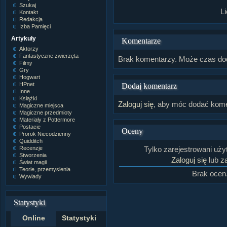
Szukaj
L
Kontakt
Redakcja
Izba Pamięci
Artykuły
Komentarze
Aktorzy
Fantastyczne zwierzęta
Brak komentarzy. Może czas do
Filmy
Gry
Hogwart
HPnet
Dodaj komentarz
Inne
Książki
Zaloguj się
, aby móc dodać kome
Magiczne miejsca
Magiczne przedmioty
Materiały z Pottermore
Postacie
Oceny
Prorok Niecodzienny
Quidditch
Recenzje
Tylko zarejestrowani uż
Stworzenia
Zaloguj się
lub
za
Świat magii
Teorie, przemyslenia
Brak ocen
Wywiady
Statystyki
Online
Statystyki