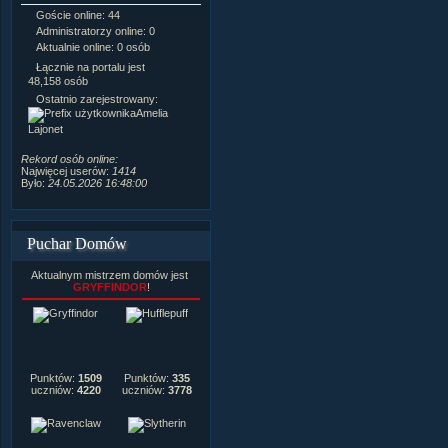
Goście online: 44
Napisanych artykułów:
1,087
Administratorzy online: 0
Dodanych newsów:
10,564
Aktualnie online: 0 osób
Zdjęć w galerii:
21,490
Tematów na forum:
3,921
Łącznie na portalu jest
Postów na forum:
319,637
48,158 osób
Komentarzy do materiałów:
Ostatnio zarejestrowany:
222,019
Amelia
Rozdanych pochwał:
3,327
Lajonet
Wlepionych ostrzeżeń:
4,170
Rekord osób online:
Najwięcej userów:
1414
Było:
24.05.2026 16:48:00
Puchar Domów
Aktualnym mistrzem domów jest
GRYFFINDOR
!
Punktów:
1509
Punktów:
335
uczniów:
4220
uczniów:
3778