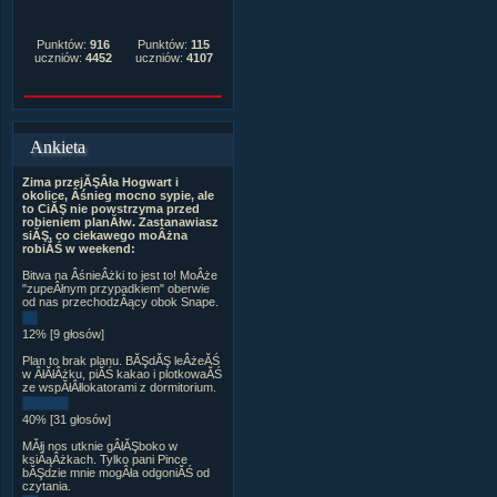
Punktów:
916
Punktów:
115
uczniów:
4452
uczniów:
4107
Ankieta
Zima przejĂŞÂła Hogwart i
okolice, Âśnieg mocno sypie, ale
to CiĂŞ nie powstrzyma przed
robieniem planĂłw. Zastanawiasz
siĂŞ, co ciekawego moÂżna
robiĂŚ w weekend:
Bitwa na ÂśnieÂżki to jest to! MoÂże
"zupeÂłnym przypadkiem" oberwie
od nas przechodzÂący obok Snape.
12% [9 głosów]
Plan to brak planu. BĂŞdĂŞ leÂżeĂŚ
w ÂłĂłÂżku, piĂŚ kakao i plotkowaĂŚ
ze wspĂłÂłlokatorami z dormitorium.
40% [31 głosów]
MĂłj nos utknie gÂłĂŞboko w
ksiÂąÂżkach. Tylko pani Pince
bĂŞdzie mnie mogÂła odgoniĂŚ od
czytania.