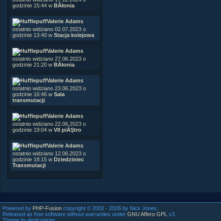
godzinie 15:44 w
BÂłonia
Valerie Adams
ostatnio widziano 02.07.2023 o
godzinie 13:40 w
Stacja kolejowa
Valerie Adams
ostatnio widziano 27.06.2023 o
godzinie 21:20 w
BÂłonia
Valerie Adams
ostatnio widziano 23.06.2023 o
godzinie 16:46 w
Sala
transmutacji
Valerie Adams
ostatnio widziano 22.06.2023 o
godzinie 19:04 w
VII piĂŞtro
Valerie Adams
ostatnio widziano 12.06.2023 o
godzinie 18:15 w
Dziedziniec
Transmutacji
Powered by
PHP-Fusion
copyright © 2002 - 2026 by Nick Jones.
Released as free software without warranties under
GNU Affero GPL
v3.
Theme by Andrzejster