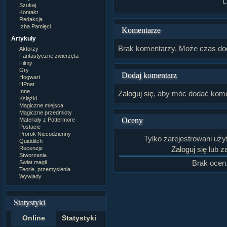
L
Szukaj
Kontakt
Redakcja
Izba Pamięci
Komentarze
Artykuły
Brak komentarzy. Może czas do
Aktorzy
Fantastyczne zwierzęta
Filmy
Gry
Dodaj komentarz
Hogwart
HPnet
Inne
Zaloguj się
, aby móc dodać kome
Książki
Magiczne miejsca
Magiczne przedmioty
Oceny
Materiały z Pottermore
Postacie
Prorok Niecodzienny
Tylko zarejestrowani uż
Quidditch
Recenzje
Zaloguj się
lub
za
Stworzenia
Brak ocen
Świat magii
Teorie, przemyslenia
Wywiady
Statystyki
Online
Statystyki