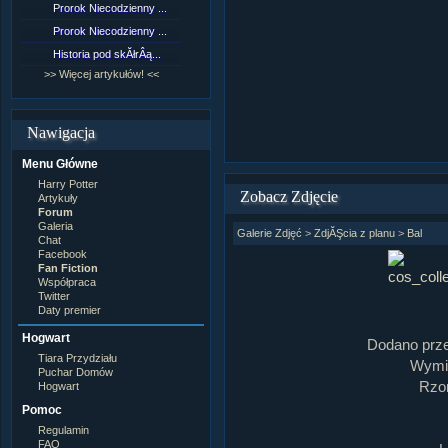
Prorok Niecodzienny ...
[NZ]RozdziaÂł 9 cz....
Prorok Niecodzienny ...
[NZ]RozdziaÂł 8 cz....
Historia pod skĂłrÂą...
[NZ]RozdziaÂł 8 cz....
>> Więcej artykułów! <<
>> Więcej fan fiction! <<
Nawigacja
Menu Główne
Harry Potter
Zobacz Zdjęcie
Artykuły
Forum
Galeria
Galerie Zdjęć
>
ZdjĂŞcia z planu
>
Bal
Chat
Facebook
Fan Fiction
Współpraca
Twitter
Daty premier
Hogwart
Dodano prz
Tiara Przydziału
Wymia
Puchar Domów
Rzom
Hogwart
Pomoc
Regulamin
FAQ