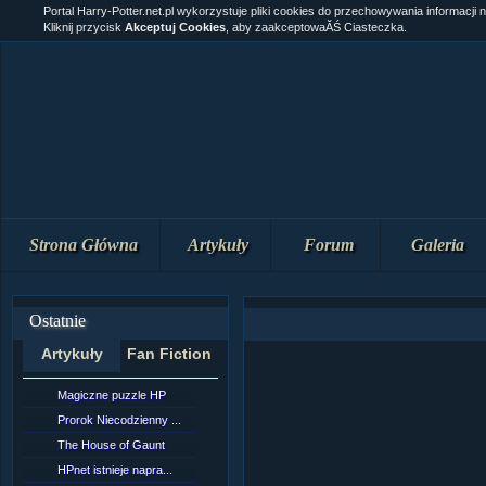
Portal Harry-Potter.net.pl wykorzystuje pliki cookies do przechowywania informacji 
Kliknij przycisk
Akceptuj Cookies
, aby zaakceptowaĂŚ Ciasteczka.
Strona Główna
Artykuły
Forum
Galeria
Ostatnie
Artykuły
Fan Fiction
Magiczne puzzle HP
[NZ]RozdziaÂł 10 cz...
Prorok Niecodzienny ...
[NZ]RozdziaÂł 10 cz...
The House of Gaunt
[NZ]RozdziaÂł 9 cz....
HPnet istnieje napra...
Remus Lupin