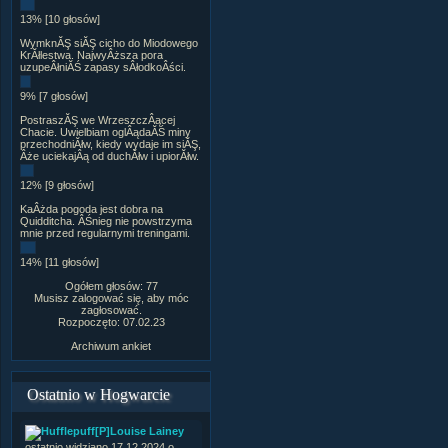
13% [10 głosów]
WymknĂŞ siĂŞ cicho do Miodowego
KrĂłlestwa. NajwyÂższa pora
uzupeÂłniĂŚ zapasy sÂłodkoÂści.
9% [7 głosów]
PostraszĂŞ we WrzeszczÂącej
Chacie. Uwielbiam oglÂądaĂŚ miny
przechodniĂłw, kiedy wydaje im siĂŞ,
Âże uciekajÂą od duchĂłw i upiorĂłw.
12% [9 głosów]
KaÂżda pogoda jest dobra na
Quidditcha. ÂŚnieg nie powstrzyma
mnie przed regularnymi treningami.
14% [11 głosów]
Ogółem głosów: 77
Musisz zalogować się, aby móc
zagłosować.
Rozpoczęto: 07.02.23
Archiwum ankiet
Ostatnio w Hogwarcie
[P]Louise Lainey
ostatnio widziano 17.12.2024 o