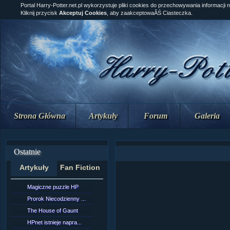
Portal Harry-Potter.net.pl wykorzystuje pliki cookies do przechowywania informacji 
Kliknij przycisk
Akceptuj Cookies
, aby zaakceptowaĂŚ Ciasteczka.
Strona Główna
Artykuły
Forum
Galeria
Ostatnie
Artykuły
Fan Fiction
Magiczne puzzle HP
[NZ]RozdziaÂł 10 cz...
Prorok Niecodzienny ...
[NZ]RozdziaÂł 10 cz...
The House of Gaunt
[NZ]RozdziaÂł 9 cz....
HPnet istnieje napra...
Remus Lupin