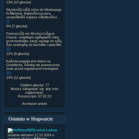
13% [10 głosów]
WymknĂŞ siĂŞ cicho do Miodowego
KrĂłlestwa. NajwyÂższa pora
uzupeÂłniĂŚ zapasy sÂłodkoÂści.
9% [7 głosów]
PostraszĂŞ we WrzeszczÂącej
Chacie. Uwielbiam oglÂądaĂŚ miny
przechodniĂłw, kiedy wydaje im siĂŞ,
Âże uciekajÂą od duchĂłw i upiorĂłw.
12% [9 głosów]
KaÂżda pogoda jest dobra na
Quidditcha. ÂŚnieg nie powstrzyma
mnie przed regularnymi treningami.
14% [11 głosów]
Ogółem głosów: 77
Musisz zalogować się, aby móc
zagłosować.
Rozpoczęto: 07.02.23
Archiwum ankiet
Ostatnio w Hogwarcie
[P]Louise Lainey
ostatnio widziano 17.12.2024 o
godzinie 15:44 w
BÂłonia