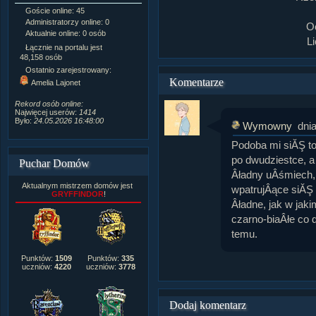
Goście online: 45
Napisanych artykułów:
1,087
Administratorzy online: 0
Dodanych newsów:
10,564
O
Aktualnie online: 0 osób
Zdjęć w galerii:
21,490
L
Tematów na forum:
3,921
Łącznie na portalu jest
Postów na forum:
319,637
48,158 osób
Komentarzy do materiałów:
Ostatnio zarejestrowany:
222,019
Komentarze
Amelia Lajonet
Rozdanych pochwał:
3,327
Wlepionych ostrzeżeń:
4,170
Rekord osób online:
Najwięcej userów:
1414
Było:
24.05.2026 16:48:00
Wymowny
dni
Podoba mi siĂŞ t
po dwudziestce, a
Puchar Domów
Âładny uÂśmiech, 
Aktualnym mistrzem domów jest
wpatrujÂące siĂŞ 
GRYFFINDOR
!
Âładne, jak w jaki
czarno-biaÂłe co 
temu.
Punktów:
1509
Punktów:
335
uczniów:
4220
uczniów:
3778
Dodaj komentarz