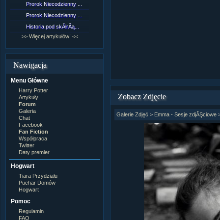
Prorok Niecodzienny ...
[NZ]RozdziaÂł 9 cz....
Prorok Niecodzienny ...
[NZ]RozdziaÂł 8 cz....
Historia pod skĂłrÂą...
[NZ]RozdziaÂł 8 cz....
>> Więcej artykułów! <<
>> Więcej fan fiction! <<
Nawigacja
Menu Główne
Harry Potter
Zobacz Zdjęcie
Artykuły
Forum
Galeria
Galerie Zdjęć
>
Emma - Sesje zdjĂŞciowe
Chat
Facebook
Fan Fiction
Współpraca
Twitter
Daty premier
Hogwart
Tiara Przydziału
Puchar Domów
Hogwart
Pomoc
Regulamin
FAQ