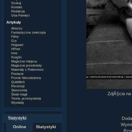
Szukaj
Kontakt
Redakcja
Izba Pamięci
Artykuły
Aktorzy
Fantastyczne zwierzęta
Filmy
Gry
Hogwart
HPnet
Inne
Książki
Magiczne miejsca
Magiczne przedmioty
Materiały z Pottermore
Postacie
Prorok Niecodzienny
Quidditch
Recenzje
Stworzenia
ZdjĂŞcia na
Świat magii
Teorie, przemyslenia
Wywiady
Statystyki
Doda
Wymia
Online
Statystyki
Rzom