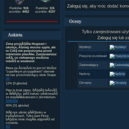
Zaloguj się
, aby móc dodać kome
Punktów:
916
Punktów:
115
uczniów:
4452
uczniów:
4107
Oceny
Tylko zarejestrowani uż
Ankieta
Zaloguj się
lub
za
Zima przejĂŞÂła Hogwart i
Wybitny!
okolice, Âśnieg mocno sypie, ale
to CiĂŞ nie powstrzyma przed
robieniem planĂłw. Zastanawiasz
Powyżej oczekiwań
siĂŞ, co ciekawego moÂżna
robiĂŚ w weekend:
Zadowalający
Bitwa na ÂśnieÂżki to jest to! MoÂże
"zupeÂłnym przypadkiem" oberwie
Nędzny
od nas przechodzÂący obok Snape.
Okropny
12% [9 głosów]
Plan to brak planu. BĂŞdĂŞ leÂżeĂŚ
w ÂłĂłÂżku, piĂŚ kakao i plotkowaĂŚ
ze wspĂłÂłlokatorami z dormitorium.
40% [31 głosów]
MĂłj nos utknie gÂłĂŞboko w
ksiÂąÂżkach. Tylko pani Pince
bĂŞdzie mnie mogÂła odgoniĂŚ od
czytania.