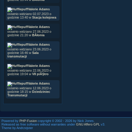
Valerie Adams
ostatnio widziano 02.07.2023 o
godzinie 13:40 w
Stacja kolejowa
Valerie Adams
ostatnio widziano 27.06.2023 o
godzinie 21:20 w
BÂłonia
Valerie Adams
ostatnio widziano 23.06.2023 o
godzinie 16:46 w
Sala
transmutacji
Valerie Adams
ostatnio widziano 22.06.2023 o
godzinie 19:04 w
VII piĂŞtro
Valerie Adams
ostatnio widziano 12.06.2023 o
godzinie 18:15 w
Dziedziniec
Transmutacji
Powered by
PHP-Fusion
copyright © 2002 - 2026 by Nick Jones.
Released as free software without warranties under
GNU Affero GPL
v3.
Theme by Andrzejster