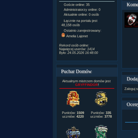
Kome
Goście online: 35
Napisanych a
Administratorzy online: 0
Dodanych n
Aktualnie online: 0 osób
Zdjęć w galeri
Tematów na f
Łącznie na portalu jest
Postów na fo
48,158 osób
Komentarzy d
Ostatnio zarejestrowany:
222,019
Amelia Lajonet
Rozdanych p
Wlepionych o
Rekord osób online:
Najwięcej userów:
1414
Było:
24.05.2026 16:48:00
Puchar Domów
Dodaj
Aktualnym mistrzem domów jest
GRYFFINDOR
!
Zaloguj s
Ocen
Punktów:
1509
Punktów:
335
uczniów:
4220
uczniów:
3778