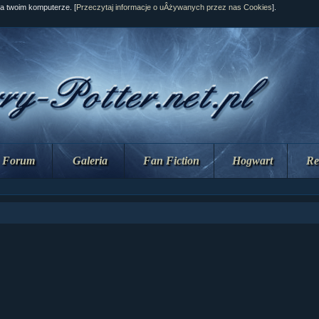
na twoim komputerze. [
Przeczytaj informacje o uÂżywanych przez nas Cookies
].
Forum
Galeria
Fan Fiction
Hogwart
Re
ział 10 cz....
ział 10 cz....
ział 9 cz.2...
upin