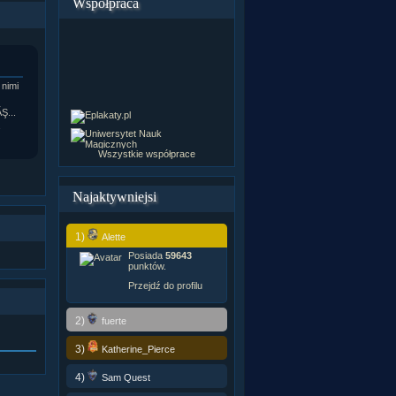
Współpraca
nimi
Ş...
Wszystkie współprace
Najaktywniejsi
1)
Alette
Posiada
59643
punktów.
Przejdź do profilu
2)
fuerte
3)
Katherine_Pierce
4)
Sam Quest