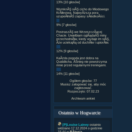
13% [10 głosów]
WymknĂŞ siĂŞ cicho do Miodowego
KrĂłlestwa. NajwyÂższa pora
uzupeÂłniĂŚ zapasy sÂłodkoÂści.
9% [7 głosów]
PostraszĂŞ we WrzeszczÂącej
Chacie. Uwielbiam oglÂądaĂŚ miny
przechodniĂłw, kiedy wydaje im siĂŞ,
Âże uciekajÂą od duchĂłw i upiorĂłw.
12% [9 głosów]
KaÂżda pogoda jest dobra na
Quidditcha. ÂŚnieg nie powstrzyma
mnie przed regularnymi treningami.
14% [11 głosów]
Ogółem głosów: 77
Musisz zalogować się, aby móc
zagłosować.
Rozpoczęto: 07.02.23
Archiwum ankiet
Ostatnio w Hogwarcie
[P]Louise Lainey
ostatnio
widziano 17.12.2024 o godzinie
15:44 w
BÂłonia