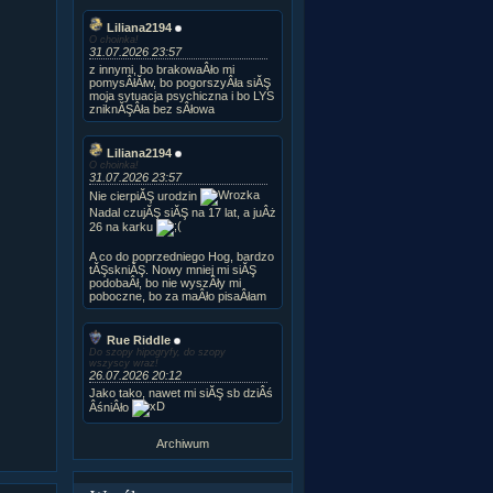
Liliana2194
O choinka!
31.07.2026 23:57
z innymi, bo brakowaÂło mi
pomysÂłĂłw, bo pogorszyÂła siĂŞ
moja sytuacja psychiczna i bo LYS
zniknĂŞÂła bez sÂłowa
Liliana2194
O choinka!
31.07.2026 23:57
Nie cierpiĂŞ urodzin
Nadal czujĂŞ siĂŞ na 17 lat, a juÂż
26 na karku
A co do poprzedniego Hog, bardzo
tĂŞskniĂŞ. Nowy mniej mi siĂŞ
podobaÂł, bo nie wyszÂły mi
poboczne, bo za maÂło pisaÂłam
Rue Riddle
Do szopy hipogryfy, do szopy
wszyscy wraz!
26.07.2026 20:12
Jako tako, nawet mi siĂŞ sb dziÂś
ÂśniÂło
Archiwum