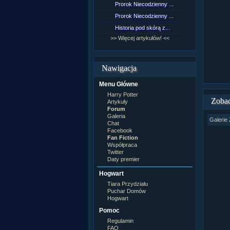
Prorok Niecodzienny ...
[NZ]Rozd
Prorok Niecodzienny ...
[NZ]Rozd
Historia pod skórą z...
[NZ]Rozd
>> Więcej artykułów! <<
>> Więcej 
Nawigacja
Menu Główne
Harry Potter
Zobac
Artykuły
Forum
Galeria
Galerie 
Chat
Facebook
Fan Fiction
Współpraca
Twitter
Daty premier
Hogwart
Tiara Przydziału
Puchar Domów
Hogwart
Pomoc
Regulamin
FAQ