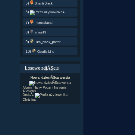
5)
Shanti Black
6)
A.
7)
monciakund
8)
ania919
9)
ulka_black_potter
10)
Klaudia Lind
Losowe zdjĂŞcie
Nowa, dzieciĂŞca wersja
Album:
Harry Potter i Insygnia
ÂŚmierci
DodaÂł:
Christina