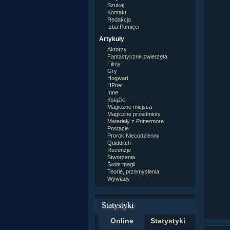
Szukaj
Kontakt
Redakcja
Izba Pamięci
Artykuły
Aktorzy
Fantastyczne zwierzęta
Filmy
Gry
Hogwart
HPnet
Inne
Książki
Magiczne miejsca
Magiczne przedmioty
Materiały z Pottermore
Postacie
Prorok Niecodzienny
Quidditch
Recenzje
Stworzenia
Świat magii
Teorie, przemyslenia
Wywiady
Statystyki
Online
Statystyki