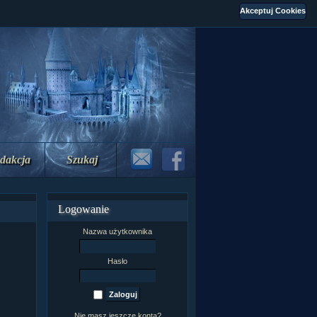
dakcja
Szukaj
Logowanie
Nazwa użytkownika
Hasło
Nie masz jeszcze konta?