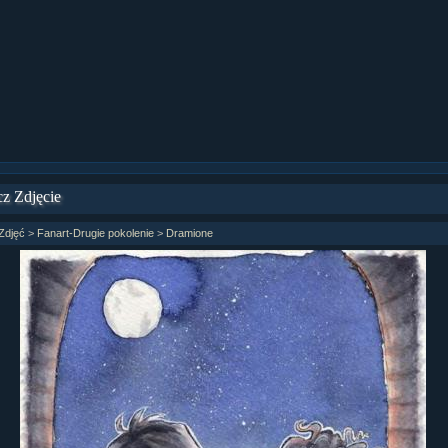
ział 9 cz.1...
ział 8 cz.2...
ział 8 cz.1...
fan fiction! <<
z Zdjęcie
Zdjęć
>
Fanart-Drugie pokolenie
>
Dramione