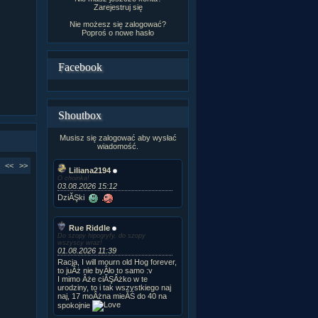
Zarejestruj się
Nie możesz się zalogować?
Poproś o
nowe hasło
Facebook
Shoutbox
Musisz się zalogować aby wysłać
wiadomość.
<<
>>
Liliana2194
O choinka!
03.08.2026 15:12
DziĂŞki
Rue Riddle
Do szopy hipogryfy, do szopy
wszyscy wraz!
01.08.2026 11:39
Racja, I will mourn old Hog forever,
to juÂż nie byÂło to samo :v
I mimo Âże ciĂŞÂżko w te
urodziny, to i tak wszystkiego naj
naj, 17 moÂżna mieĂŚ do 40 na
spokojnie