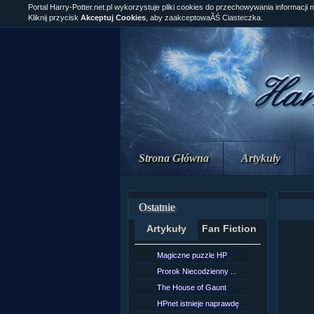
Portal Harry-Potter.net.pl wykorzystuje pliki cookies do przechowywania informacji 
Kliknij przycisk
Akceptuj Cookies
, aby zaakceptowaĂŚ Ciasteczka.
Strona Główna
Artykuły
Ostatnie
Artykuły
Fan Fiction
Magiczne puzzle HP
[NZ]Rozd
Prorok Niecodzienny ...
[NZ]Rozd
The House of Gaunt
[NZ]Rozd
HPnet istnieje naprawdę
Remus L