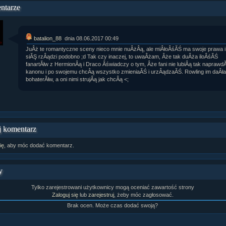
ntarze
rtykułów:
1,087
ewsów:
10,564
i:
21,490
orum:
3,921
batalion_88
dnia 08.06.2017 00:49
rum:
319,637
o materiałów:
JuÂż te romantyczne sceny nieco mnie nuÂżÂą, ale miÂłoÂśĂŚ ma swoje prawa i 
siĂŞ rzÂądzi podobno ;d Tak czy inaczej, to uwaÂżam, Âże tak duÂża iloÂśĂŚ
ochwał:
3,327
fanartĂłw z HermionÂą i Draco Âświadczy o tym, Âże fani nie lubiÂą tak naprawdĂ
strzeżeń:
4,170
kanonu i po swojemu chcÂą wszystko zmieniaĂŚ i urzÂądzaĂŚ. Rowling im daÂła
bohaterĂłw, a oni nimi strujÂą jak chcÂą <;
 komentarz
ię
, aby móc dodać komentarz.
y
Tylko zarejestrowani użytkownicy mogą oceniać zawartość strony
Zaloguj się
lub
zarejestruj
, żeby móc zagłosować.
Brak ocen. Może czas dodać swoją?