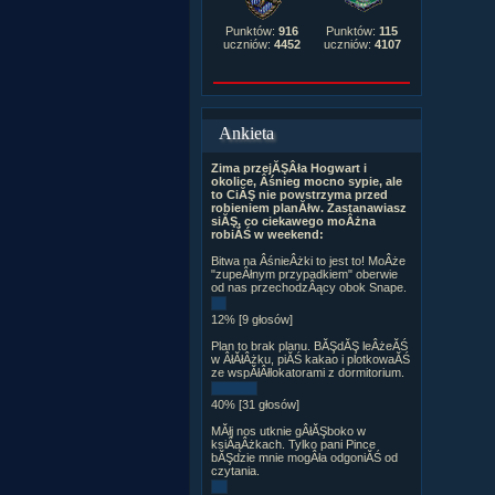
Punktów:
916
Punktów:
115
uczniów:
4452
uczniów:
4107
Ankieta
Zima przejĂŞÂła Hogwart i
okolice, Âśnieg mocno sypie, ale
to CiĂŞ nie powstrzyma przed
robieniem planĂłw. Zastanawiasz
siĂŞ, co ciekawego moÂżna
robiĂŚ w weekend:
Bitwa na ÂśnieÂżki to jest to! MoÂże
"zupeÂłnym przypadkiem" oberwie
od nas przechodzÂący obok Snape.
12% [9 głosów]
Plan to brak planu. BĂŞdĂŞ leÂżeĂŚ
w ÂłĂłÂżku, piĂŚ kakao i plotkowaĂŚ
ze wspĂłÂłlokatorami z dormitorium.
40% [31 głosów]
MĂłj nos utknie gÂłĂŞboko w
ksiÂąÂżkach. Tylko pani Pince
bĂŞdzie mnie mogÂła odgoniĂŚ od
czytania.