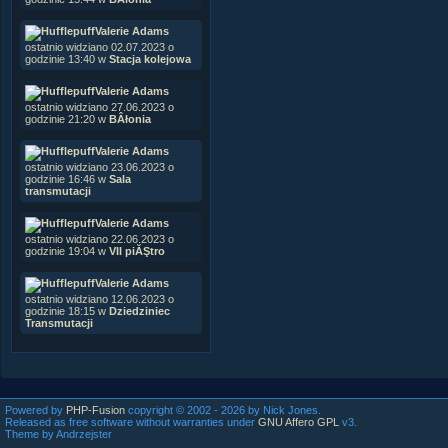
Valerie Adams
ostatnio widziano 02.07.2023 o
godzinie 13:40 w
Stacja kolejowa
Valerie Adams
ostatnio widziano 27.06.2023 o
godzinie 21:20 w
BÂłonia
Valerie Adams
ostatnio widziano 23.06.2023 o
godzinie 16:46 w
Sala
transmutacji
Valerie Adams
ostatnio widziano 22.06.2023 o
godzinie 19:04 w
VII piĂŞtro
Valerie Adams
ostatnio widziano 12.06.2023 o
godzinie 18:15 w
Dziedziniec
Transmutacji
Powered by
PHP-Fusion
copyright © 2002 - 2026 by Nick Jones.
Released as free software without warranties under
GNU Affero GPL
v3.
Theme by Andrzejster