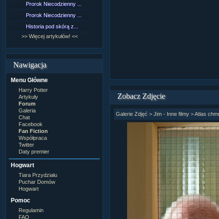
Prorok Niecodzienny ...
[NZ]Rozdział 9 cz.1...
Prorok Niecodzienny ...
[NZ]Rozdział 8 cz.2...
Historia pod skórą z...
[NZ]Rozdział 8 cz.1...
>> Więcej artykułów! <<
>> Więcej fan fiction! <<
Nawigacja
Menu Główne
Harry Potter
Zobacz Zdjęcie
Artykuły
Forum
Galeria
Galerie Zdjęć
>
Jim - Inne filmy
>
Atlas chm
Chat
Facebook
Fan Fiction
Współpraca
Twitter
Daty premier
Hogwart
Tiara Przydziału
Puchar Domów
Hogwart
Pomoc
Regulamin
FAQ