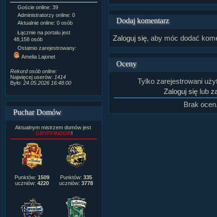
Goście online: 39
Napisanych artykułów:
1,087
Administratorzy online: 0
Dodanych newsów:
10,564
Dodaj komentarz
Aktualnie online: 0 osób
Zdjęć w galerii:
21,490
Tematów na forum:
3,921
Łącznie na portalu jest
Zaloguj się
, aby móc dodać kome
Postów na forum:
319,637
48,158 osób
Komentarzy do materiałów:
Ostatnio zarejestrowany:
222,019
Amelia Lajonet
Rozdanych pochwał:
3,327
Oceny
Wlepionych ostrzeżeń:
4,170
Rekord osób online:
Najwięcej userów:
1414
Tylko zarejestrowani uż
Było:
24.05.2026 16:48:00
Zaloguj się
lub
za
Brak ocen
Puchar Domów
Aktualnym mistrzem domów jest
GRYFFINDOR
!
Punktów:
1509
Punktów:
335
uczniów:
4220
uczniów:
3778