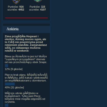
Punktów:
916
Punktów:
115
uczniów:
4452
uczniów:
4107
Ankieta
Zima przejĂŞÂła Hogwart i
okolice, Âśnieg mocno sypie, ale
to CiĂŞ nie powstrzyma przed
robieniem planĂłw. Zastanawiasz
siĂŞ, co ciekawego moÂżna
robiĂŚ w weekend:
Bitwa na ÂśnieÂżki to jest to! MoÂże
"zupeÂłnym przypadkiem" oberwie
od nas przechodzÂący obok Snape.
12% [9 głosów]
Plan to brak planu. BĂŞdĂŞ leÂżeĂŚ
w ÂłĂłÂżku, piĂŚ kakao i plotkowaĂŚ
ze wspĂłÂłlokatorami z dormitorium.
40% [31 głosów]
MĂłj nos utknie gÂłĂŞboko w
ksiÂąÂżkach. Tylko pani Pince
bĂŞdzie mnie mogÂła odgoniĂŚ od
czytania.