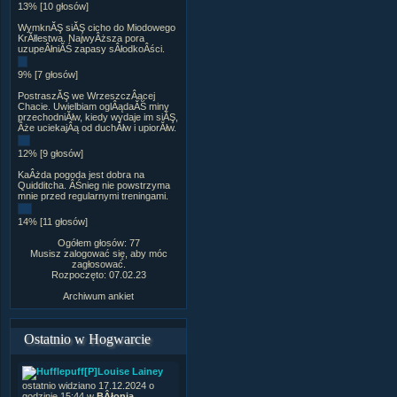
13% [10 głosów]
WymknĂŞ siĂŞ cicho do Miodowego
KrĂłlestwa. NajwyÂższa pora
uzupeÂłniĂŚ zapasy sÂłodkoÂści.
9% [7 głosów]
PostraszĂŞ we WrzeszczÂącej
Chacie. Uwielbiam oglÂądaĂŚ miny
przechodniĂłw, kiedy wydaje im siĂŞ,
Âże uciekajÂą od duchĂłw i upiorĂłw.
12% [9 głosów]
KaÂżda pogoda jest dobra na
Quidditcha. ÂŚnieg nie powstrzyma
mnie przed regularnymi treningami.
14% [11 głosów]
Ogółem głosów: 77
Musisz zalogować się, aby móc
zagłosować.
Rozpoczęto: 07.02.23
Archiwum ankiet
Ostatnio w Hogwarcie
[P]Louise Lainey
ostatnio widziano 17.12.2024 o
godzinie 15:44 w
BÂłonia