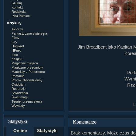
Szukaj
Kontakt
Redakcja
Izba Pamięci
Artykuły
Aktorzy
Fantastyczne zwierzęta
Filmy
Gry
Hogwart
Jim Broadbent jako Kapitan 
HPnet
Korea
Inne
Książki
Magiczne miejsca
Magiczne przedmioty
Materiały z Pottermore
Doda
Postacie
Wymia
Prorok Niecodzienny
Quidditch
Rzom
Recenzje
Stworzenia
Świat magii
Teorie, przemyslenia
L
Wywiady
Statystyki
Komentarze
Online
Statystyki
Brak komentarzy. Może czas do