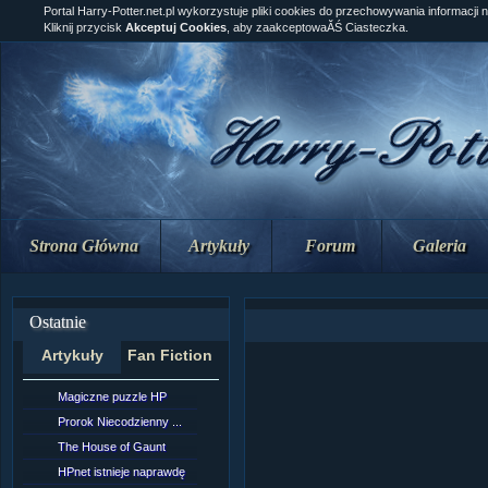
Portal Harry-Potter.net.pl wykorzystuje pliki cookies do przechowywania informacji 
Kliknij przycisk
Akceptuj Cookies
, aby zaakceptowaĂŚ Ciasteczka.
Strona Główna
Artykuły
Forum
Galeria
Ostatnie
Artykuły
Fan Fiction
Magiczne puzzle HP
[NZ]Rozdział 10 cz....
Prorok Niecodzienny ...
[NZ]Rozdział 10 cz....
The House of Gaunt
[NZ]Rozdział 9 cz.2...
HPnet istnieje naprawdę
Remus Lupin