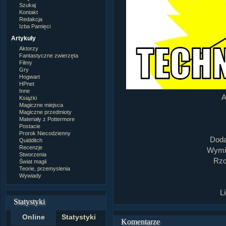
Szukaj
Kontakt
Redakcja
Izba Pamięci
Artykuły
Aktorzy
Fantastyczne zwierzęta
Filmy
Gry
Hogwart
HPnet
Inne
A
Książki
Magiczne miejsca
Magiczne przedmioty
Materiały z Pottermore
Postacie
Prorok Niecodzienny
Doda
Quidditch
Recenzje
Wymia
Stworzenia
Rzo
Świat magii
Teorie, przemyslenia
Wywiady
L
Statystyki
Online
Statystyki
Komentarze