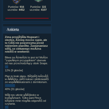
Punktów:
916
Punktów:
115
uczniów:
4452
uczniów:
4107
Ankieta
Zima przejĂŞÂła Hogwart i
okolice, Âśnieg mocno sypie, ale
to CiĂŞ nie powstrzyma przed
robieniem planĂłw. Zastanawiasz
siĂŞ, co ciekawego moÂżna
robiĂŚ w weekend:
Bitwa na ÂśnieÂżki to jest to! MoÂże
"zupeÂłnym przypadkiem" oberwie
od nas przechodzÂący obok Snape.
12% [9 głosów]
Plan to brak planu. BĂŞdĂŞ leÂżeĂŚ
w ÂłĂłÂżku, piĂŚ kakao i plotkowaĂŚ
ze wspĂłÂłlokatorami z dormitorium.
40% [31 głosów]
MĂłj nos utknie gÂłĂŞboko w
ksiÂąÂżkach. Tylko pani Pince
bĂŞdzie mnie mogÂła odgoniĂŚ od
czytania.