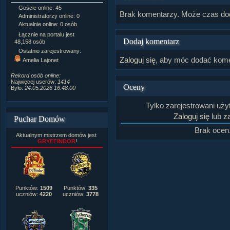
Goście online: 45
Napisanych artykułów:
1,087
Brak komentarzy. Może czas do
Administratorzy online: 0
Dodanych newsów:
10,564
Aktualnie online: 0 osób
Zdjęć w galerii:
21,490
Tematów na forum:
3,921
Łącznie na portalu jest
Dodaj komentarz
Postów na forum:
319,637
48,158 osób
Komentarzy do materiałów:
Ostatnio zarejestrowany:
222,019
Zaloguj się
, aby móc dodać kome
Amelia Lajonet
Rozdanych pochwał:
3,327
Wlepionych ostrzeżeń:
4,170
Rekord osób online:
Najwięcej userów:
1414
Oceny
Było:
24.05.2026 16:48:00
Tylko zarejestrowani uż
Zaloguj się
lub
za
Puchar Domów
Brak ocen
Aktualnym mistrzem domów jest
GRYFFINDOR
!
Punktów:
1509
Punktów:
335
uczniów:
4220
uczniów:
3778