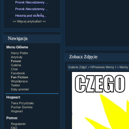
Prorok Niecodzienny ...
[NZ]RozdziaÂł 9 cz....
Prorok Niecodzienny ...
[NZ]RozdziaÂł 8 cz....
Historia pod skĂłrÂą...
[NZ]RozdziaÂł 8 cz....
>> Więcej artykułów! <<
>> Więcej fan fiction! <<
Nawigacja
Menu Główne
Harry Potter
Zobacz Zdjęcie
Artykuły
Forum
Galeria
Galerie Zdjęć
>
HPnetowe Memy I
>
Memy
Chat
Facebook
Fan Fiction
Współpraca
Twitter
Daty premier
Hogwart
Tiara Przydziału
Puchar Domów
Hogwart
Pomoc
Regulamin
FAQ