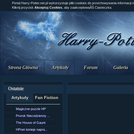
Portal Harry-Potter.net.pl wykorzystuje pliki cookies do przechowywania informacji 
Kliknij przycisk
Akceptuj Cookies
, aby zaakceptowaĂŚ Ciasteczka.
Strona Główna
Artykuły
Forum
Galeria
Ostatnie
Artykuły
Fan Fiction
Magiczne puzzle HP
[NZ]RozdziaÂł 10 cz...
Prorok Niecodzienny ...
[NZ]RozdziaÂł 10 cz...
The House of Gaunt
[NZ]RozdziaÂł 9 cz....
HPnet istnieje napra...
Remus Lupin