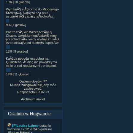
13% [10 głosów]
WymknĂŞ siĂŞ cicho do Miodowego
KrĂłlestwa. NajwyÂższa pora
uzupeÂłniĂŚ zapasy sÂłodkoÂści.
9% [7 głosów]
PostraszĂŞ we WrzeszczÂącej
Chacie. Uwielbiam oglÂądaĂŚ miny
przechodniĂłw, kiedy wydaje im siĂŞ,
Âże uciekajÂą od duchĂłw i upiorĂłw.
12% [9 głosów]
KaÂżda pogoda jest dobra na
Quidditcha. ÂŚnieg nie powstrzyma
mnie przed regularnymi treningami.
14% [11 głosów]
Ogółem głosów: 77
Musisz zalogować się, aby móc
zagłosować.
Rozpoczęto: 07.02.23
Archiwum ankiet
Ostatnio w Hogwarcie
[P]Louise Lainey
ostatnio
widziano 17.12.2024 o godzinie
15:44 w
BÂłonia