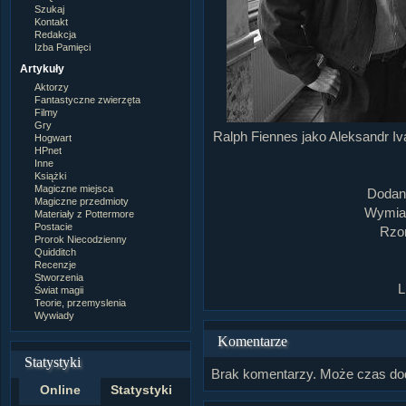
Szukaj
Kontakt
Redakcja
Izba Pamięci
Artykuły
Aktorzy
Fantastyczne zwierzęta
Filmy
Gry
Ralph Fiennes jako Aleksandr Iva
Hogwart
HPnet
Inne
Książki
Magiczne miejsca
Dodan
Magiczne przedmioty
Wymiar
Materiały z Pottermore
Postacie
Rzom
Prorok Niecodzienny
Quidditch
Recenzje
Stworzenia
L
Świat magii
Teorie, przemyslenia
Wywiady
Komentarze
Statystyki
Brak komentarzy. Może czas do
Online
Statystyki