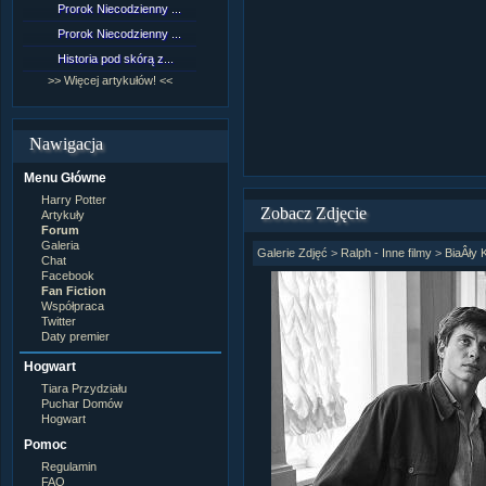
Prorok Niecodzienny ...
[NZ]Rozdział 9 cz.1...
Prorok Niecodzienny ...
[NZ]Rozdział 8 cz.2...
Historia pod skórą z...
[NZ]Rozdział 8 cz.1...
>> Więcej artykułów! <<
>> Więcej fan fiction! <<
Nawigacja
Menu Główne
Harry Potter
Zobacz Zdjęcie
Artykuły
Forum
Galeria
Galerie Zdjęć
>
Ralph - Inne filmy
>
BiaÂły 
Chat
Facebook
Fan Fiction
Współpraca
Twitter
Daty premier
Hogwart
Tiara Przydziału
Puchar Domów
Hogwart
Pomoc
Regulamin
FAQ