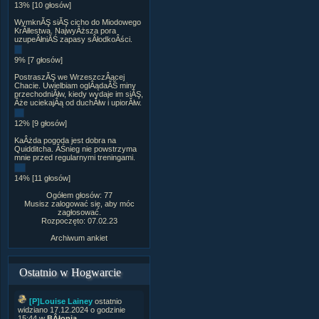
13% [10 głosów]
WymknĂŞ siĂŞ cicho do Miodowego
KrĂłlestwa. NajwyÂższa pora
uzupeÂłniĂŚ zapasy sÂłodkoÂści.
9% [7 głosów]
PostraszĂŞ we WrzeszczÂącej
Chacie. Uwielbiam oglÂądaĂŚ miny
przechodniĂłw, kiedy wydaje im siĂŞ,
Âże uciekajÂą od duchĂłw i upiorĂłw.
12% [9 głosów]
KaÂżda pogoda jest dobra na
Quidditcha. ÂŚnieg nie powstrzyma
mnie przed regularnymi treningami.
14% [11 głosów]
Ogółem głosów: 77
Musisz zalogować się, aby móc
zagłosować.
Rozpoczęto: 07.02.23
Archiwum ankiet
Ostatnio w Hogwarcie
[P]Louise Lainey
ostatnio
widziano 17.12.2024 o godzinie
15:44 w
BÂłonia