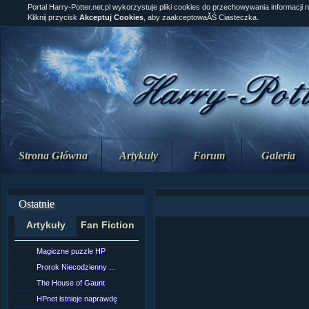
Portal Harry-Potter.net.pl wykorzystuje pliki cookies do przechowywania informacji 
Kliknij przycisk
Akceptuj Cookies
, aby zaakceptowaĂŚ Ciasteczka.
Strona Główna
Artykuły
Forum
Galeria
Ostatnie
Artykuły
Fan Fiction
Magiczne puzzle HP
[NZ]Rozdział 10 cz....
Prorok Niecodzienny ...
[NZ]Rozdział 10 cz....
The House of Gaunt
[NZ]Rozdział 9 cz.2...
HPnet istnieje naprawdę
Remus Lupin