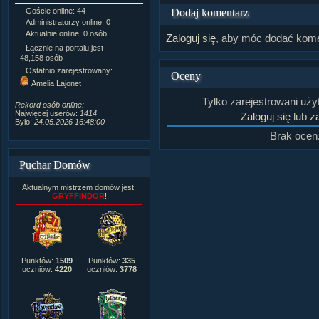
Dodaj komentarz
Goście online: 44
Napisanych artykułów:
1,087
Administratorzy online: 0
Dodanych newsów:
10,564
Aktualnie online: 0 osób
Zdjęć w galerii:
21,490
Zaloguj się
, aby móc dodać kome
Tematów na forum:
3,921
Łącznie na portalu jest
Postów na forum:
319,637
48,158 osób
Komentarzy do materiałów:
Ostatnio zarejestrowany:
Oceny
222,019
Amelia Lajonet
Rozdanych pochwał:
3,327
Wlepionych ostrzeżeń:
4,170
Tylko zarejestrowani uż
Rekord osób online:
Najwięcej userów:
1414
Zaloguj się
lub
za
Było:
24.05.2026 16:48:00
Brak ocen
Puchar Domów
Aktualnym mistrzem domów jest
GRYFFINDOR
!
Punktów:
1509
Punktów:
335
uczniów:
4220
uczniów:
3778