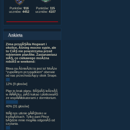
Punktów:
916
Punktów:
115
uczniów:
4452
uczniów:
4107
Ankieta
Zima przejĂŞÂła Hogwart i
okolice, Âśnieg mocno sypie, ale
to CiĂŞ nie powstrzyma przed
robieniem planĂłw. Zastanawiasz
siĂŞ, co ciekawego moÂżna
robiĂŚ w weekend:
Bitwa na ÂśnieÂżki to jest to! MoÂże
"zupeÂłnym przypadkiem" oberwie
od nas przechodzÂący obok Snape.
12% [9 głosów]
Plan to brak planu. BĂŞdĂŞ leÂżeĂŚ
w ÂłĂłÂżku, piĂŚ kakao i plotkowaĂŚ
ze wspĂłÂłlokatorami z dormitorium.
40% [31 głosów]
MĂłj nos utknie gÂłĂŞboko w
ksiÂąÂżkach. Tylko pani Pince
bĂŞdzie mnie mogÂła odgoniĂŚ od
czytania.