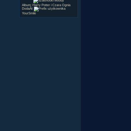
Album:
Harry Potter i Czara Ognia
DodaÂł:
YourSmile