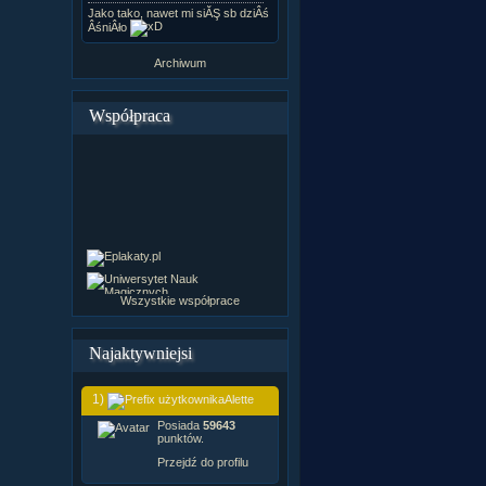
Jako tako, nawet mi siĂŞ sb dziÂś
ÂśniÂło
Archiwum
Współpraca
Wszystkie współprace
Najaktywniejsi
1)
Alette
Posiada
59643
punktów.
Przejdź do profilu