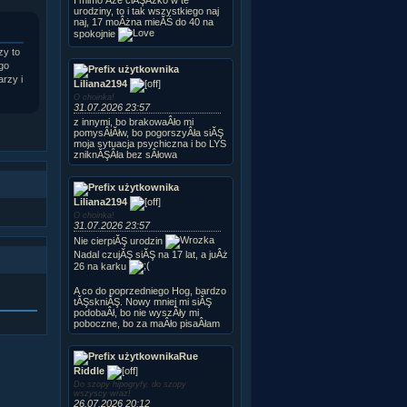
urodziny, to i tak wszystkiego naj
naj, 17 moÂżna mieĂŚ do 40 na
spokojnie
zy to
ego
arzy i
Liliana2194
O choinka!
31.07.2026 23:57
z innymi, bo brakowaÂło mi
pomysÂłĂłw, bo pogorszyÂła siĂŞ
moja sytuacja psychiczna i bo LYS
zniknĂŞÂła bez sÂłowa
Liliana2194
O choinka!
31.07.2026 23:57
Nie cierpiĂŞ urodzin
Nadal czujĂŞ siĂŞ na 17 lat, a juÂż
26 na karku
A co do poprzedniego Hog, bardzo
tĂŞskniĂŞ. Nowy mniej mi siĂŞ
podobaÂł, bo nie wyszÂły mi
poboczne, bo za maÂło pisaÂłam
Rue
Riddle
Do szopy hipogryfy, do szopy
wszyscy wraz!
26.07.2026 20:12