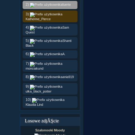
2)
fuerte
3)
Katherine_Pierce
4)
Sam
Quest
5)
Shanti
Black
6)
A.
7)
monciakund
8)
ania919
9)
ulka_black_potter
10)
Klaudia Lind
Losowe zdjĂŞcie
Szalonooki Moody