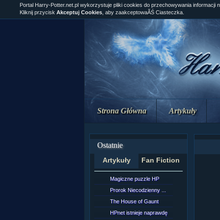
Portal Harry-Potter.net.pl wykorzystuje pliki cookies do przechowywania informacji 
Kliknij przycisk
Akceptuj Cookies
, aby zaakceptowaĂŚ Ciasteczka.
Strona Główna
Artykuły
Ostatnie
Artykuły
Fan Fiction
Magiczne puzzle HP
[NZ]Rozd
Prorok Niecodzienny ...
[NZ]Rozd
The House of Gaunt
[NZ]Rozd
HPnet istnieje naprawdę
Remus L