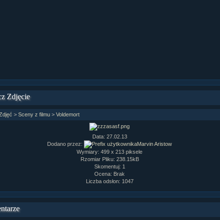
ział 9 cz.1...
ział 8 cz.2...
ział 8 cz.1...
fan fiction! <<
z Zdjęcie
Zdjęć
>
Sceny z filmu
>
Voldemort
Data: 27.02.13
Dodano przez:
Marvin Aristow
Wymiary: 499 x 213 piksele
Rzomiar Pliku: 238.15kB
Skomentuj: 1
Ocena: Brak
Liczba odsłon: 1047
ntarze