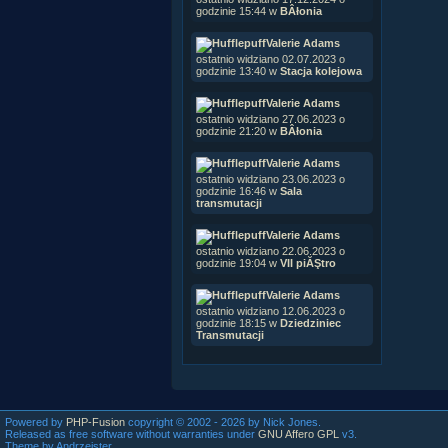
godzinie 15:44 w
BÂłonia
Valerie Adams
ostatnio widziano 02.07.2023 o
godzinie 13:40 w
Stacja kolejowa
Valerie Adams
ostatnio widziano 27.06.2023 o
godzinie 21:20 w
BÂłonia
Valerie Adams
ostatnio widziano 23.06.2023 o
godzinie 16:46 w
Sala
transmutacji
Valerie Adams
ostatnio widziano 22.06.2023 o
godzinie 19:04 w
VII piĂŞtro
Valerie Adams
ostatnio widziano 12.06.2023 o
godzinie 18:15 w
Dziedziniec
Transmutacji
Powered by
PHP-Fusion
copyright © 2002 - 2026 by Nick Jones.
Released as free software without warranties under
GNU Affero GPL
v3.
Theme by Andrzejster