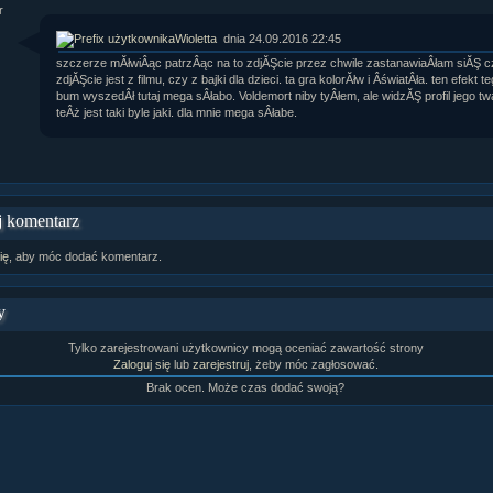
Wioletta
dnia 24.09.2016 22:45
szczerze mĂłwiÂąc patrzÂąc na to zdjĂŞcie przez chwile zastanawiaÂłam siĂŞ c
zdjĂŞcie jest z filmu, czy z bajki dla dzieci. ta gra kolorĂłw i ÂświatÂła. ten efekt t
bum wyszedÂł tutaj mega sÂłabo. Voldemort niby tyÂłem, ale widzĂŞ profil jego tw
teÂż jest taki byle jaki. dla mnie mega sÂłabe.
 komentarz
ię
, aby móc dodać komentarz.
y
Tylko zarejestrowani użytkownicy mogą oceniać zawartość strony
Zaloguj się
lub
zarejestruj
, żeby móc zagłosować.
Brak ocen. Może czas dodać swoją?