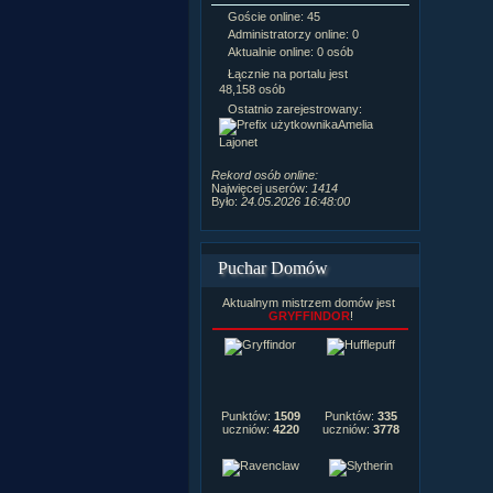
Goście online: 45
Napisanych a
Administratorzy online: 0
Dodanych n
Aktualnie online: 0 osób
Zdjęć w galeri
Tematów na f
Łącznie na portalu jest
Postów na fo
48,158 osób
Komentarzy d
Ostatnio zarejestrowany:
222,019
Amelia
Rozdanych p
Lajonet
Wlepionych o
Rekord osób online:
Najwięcej userów:
1414
Było:
24.05.2026 16:48:00
Puchar Domów
Aktualnym mistrzem domów jest
GRYFFINDOR
!
Punktów:
1509
Punktów:
335
uczniów:
4220
uczniów:
3778