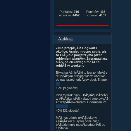
Punktów:
916
Punktów:
115
uczniów:
4452
uczniów:
4107
Ankieta
Zima przejĂŞÂła Hogwart i
okolice, Âśnieg mocno sypie, ale
to CiĂŞ nie powstrzyma przed
robieniem planĂłw. Zastanawiasz
siĂŞ, co ciekawego moÂżna
robiĂŚ w weekend:
Bitwa na ÂśnieÂżki to jest to! MoÂże
"zupeÂłnym przypadkiem" oberwie
od nas przechodzÂący obok Snape.
12% [9 głosów]
Plan to brak planu. BĂŞdĂŞ leÂżeĂŚ
w ÂłĂłÂżku, piĂŚ kakao i plotkowaĂŚ
ze wspĂłÂłlokatorami z dormitorium.
40% [31 głosów]
MĂłj nos utknie gÂłĂŞboko w
ksiÂąÂżkach. Tylko pani Pince
bĂŞdzie mnie mogÂła odgoniĂŚ od
czytania.