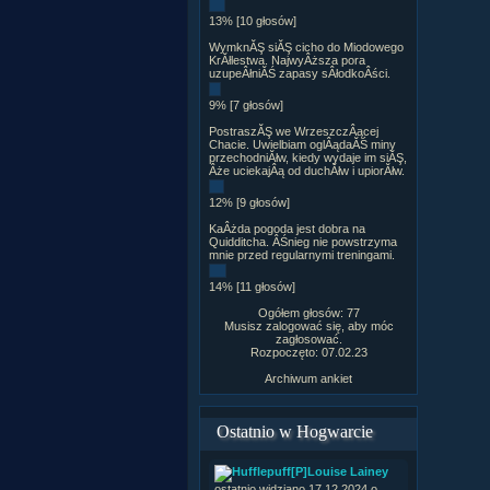
13% [10 głosów]
WymknĂŞ siĂŞ cicho do Miodowego
KrĂłlestwa. NajwyÂższa pora
uzupeÂłniĂŚ zapasy sÂłodkoÂści.
9% [7 głosów]
PostraszĂŞ we WrzeszczÂącej
Chacie. Uwielbiam oglÂądaĂŚ miny
przechodniĂłw, kiedy wydaje im siĂŞ,
Âże uciekajÂą od duchĂłw i upiorĂłw.
12% [9 głosów]
KaÂżda pogoda jest dobra na
Quidditcha. ÂŚnieg nie powstrzyma
mnie przed regularnymi treningami.
14% [11 głosów]
Ogółem głosów: 77
Musisz zalogować się, aby móc
zagłosować.
Rozpoczęto: 07.02.23
Archiwum ankiet
Ostatnio w Hogwarcie
[P]Louise Lainey
ostatnio widziano 17.12.2024 o