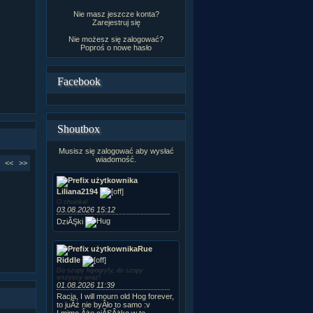
Nie masz jeszcze konta?
Zarejestruj się
Nie możesz się zalogować?
Poproś o
nowe hasło
Facebook
Shoutbox
Musisz się zalogować aby wysłać
wiadomość.
<<
>>
Liliana2194
O choinka!
03.08.2026 15:12
DziĂŞki
Rue
Riddle
Do szopy hipogryfy, do szopy
wszyscy wraz!
01.08.2026 11:39
Racja, I will mourn old Hog forever,
to juÂż nie byÂło to samo :v
I mimo Âże ciĂŞÂżko w te