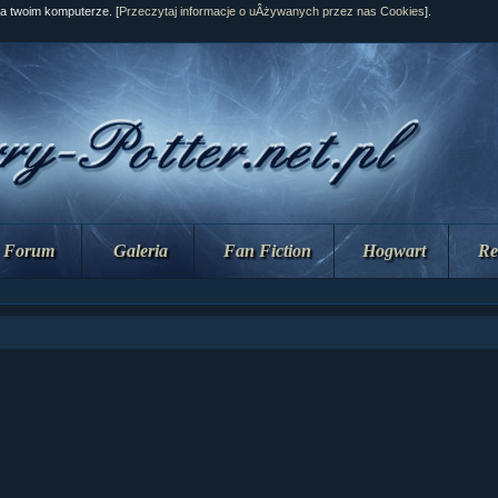
na twoim komputerze. [
Przeczytaj informacje o uÂżywanych przez nas Cookies
].
Forum
Galeria
Fan Fiction
Hogwart
Re
ział 10 cz....
ział 10 cz....
ział 9 cz.2...
upin