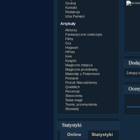
Szukaj
Kontakt
Redakcja
Izba Pamięci
Artykuły
Aktorzy
Fantastyczne zwierzęta
Filmy
Gry
Hogwart
HPnet
Inne
Książki
Dodaj
Magiczne miejsca
Magiczne przedmioty
Zaloguj s
Materiały z Pottermore
Postacie
Prorok Niecodzienny
Quidditch
Ocen
Recenzje
Stworzenia
Świat magii
Teorie, przemyslenia
Wywiady
Statystyki
Online
Statystyki