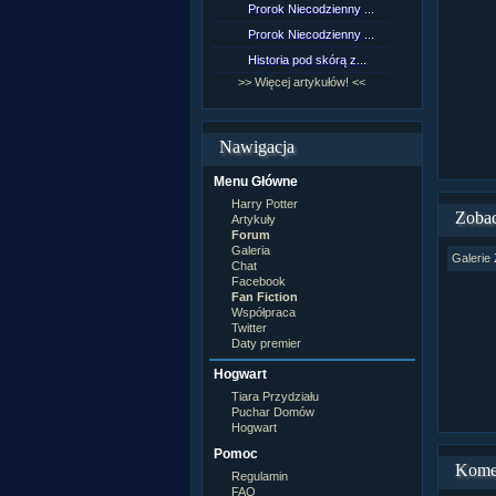
Prorok Niecodzienny ...
[NZ]Rozd
Prorok Niecodzienny ...
[NZ]Rozd
Historia pod skórą z...
[NZ]Rozd
>> Więcej artykułów! <<
>> Więcej 
Nawigacja
Menu Główne
Harry Potter
Zobac
Artykuły
Forum
Galeria
Galerie 
Chat
Facebook
Fan Fiction
Współpraca
Twitter
Daty premier
Hogwart
Tiara Przydziału
Puchar Domów
Hogwart
Pomoc
Kome
Regulamin
FAQ