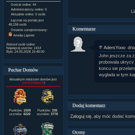
Goście online: 44
Napisanych artykułów:
1,087
Administratorzy online: 0
Dodanych newsów:
10,564
L
Aktualnie online: 0 osób
Zdjęć w galerii:
21,490
Tematów na forum:
3,921
Łącznie na portalu jest
Postów na forum:
319,637
48,158 osób
Komentarze
Komentarzy do materiałów:
Ostatnio zarejestrowany:
222,019
Amelia Lajonet
Rozdanych pochwał:
3,327
Wlepionych ostrzeżeń:
4,170
Rekord osób online:
AdersYooo
dni
Najwięcej userów:
1414
Było:
24.05.2026 16:48:00
John jeszcze za z
probowala ukrycv 
koncu sie przelama
Puchar Domów
wyglada w tym kap
Aktualnym mistrzem domów jest
GRYFFINDOR
!
Dodaj komentarz
Punktów:
1509
Punktów:
335
uczniów:
4220
uczniów:
3778
Zaloguj się
, aby móc dodać kome
Oceny