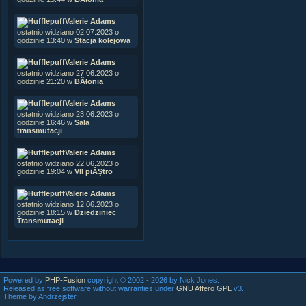
Valerie Adams
ostatnio widziano 02.07.2023 o
godzinie 13:40 w
Stacja kolejowa
Valerie Adams
ostatnio widziano 27.06.2023 o
godzinie 21:20 w
BÂłonia
Valerie Adams
ostatnio widziano 23.06.2023 o
godzinie 16:46 w
Sala
transmutacji
Valerie Adams
ostatnio widziano 22.06.2023 o
godzinie 19:04 w
VII piĂŞtro
Valerie Adams
ostatnio widziano 12.06.2023 o
godzinie 18:15 w
Dziedziniec
Transmutacji
Powered by
PHP-Fusion
copyright © 2002 - 2026 by Nick Jones.
Released as free software without warranties under
GNU Affero GPL
v3.
Theme by Andrzejster