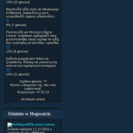
13% [10 głosów]
WymknĂŞ siĂŞ cicho do Miodowego
KrĂłlestwa. NajwyÂższa pora
uzupeÂłniĂŚ zapasy sÂłodkoÂści.
9% [7 głosów]
PostraszĂŞ we WrzeszczÂącej
Chacie. Uwielbiam oglÂądaĂŚ miny
przechodniĂłw, kiedy wydaje im siĂŞ,
Âże uciekajÂą od duchĂłw i upiorĂłw.
12% [9 głosów]
KaÂżda pogoda jest dobra na
Quidditcha. ÂŚnieg nie powstrzyma
mnie przed regularnymi treningami.
14% [11 głosów]
Ogółem głosów: 77
Musisz zalogować się, aby móc
zagłosować.
Rozpoczęto: 07.02.23
Archiwum ankiet
Ostatnio w Hogwarcie
[P]Louise Lainey
ostatnio widziano 17.12.2024 o
godzinie 15:44 w
BÂłonia