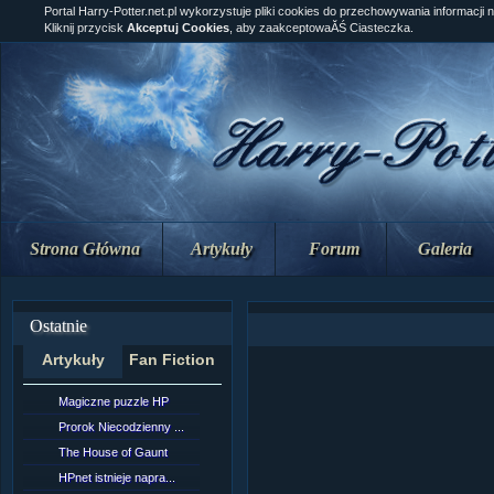
Portal Harry-Potter.net.pl wykorzystuje pliki cookies do przechowywania informacji 
Kliknij przycisk
Akceptuj Cookies
, aby zaakceptowaĂŚ Ciasteczka.
Strona Główna
Artykuły
Forum
Galeria
Ostatnie
Artykuły
Fan Fiction
Magiczne puzzle HP
[NZ]RozdziaÂł 10 cz...
Prorok Niecodzienny ...
[NZ]RozdziaÂł 10 cz...
The House of Gaunt
[NZ]RozdziaÂł 9 cz....
HPnet istnieje napra...
Remus Lupin