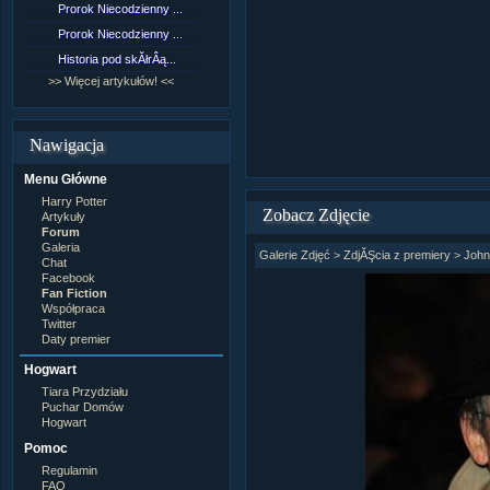
Prorok Niecodzienny ...
[NZ]RozdziaÂł 9 cz....
Prorok Niecodzienny ...
[NZ]RozdziaÂł 8 cz....
Historia pod skĂłrÂą...
[NZ]RozdziaÂł 8 cz....
>> Więcej artykułów! <<
>> Więcej fan fiction! <<
Nawigacja
Menu Główne
Harry Potter
Zobacz Zdjęcie
Artykuły
Forum
Galeria
Galerie Zdjęć
>
ZdjĂŞcia z premiery
>
John
Chat
Facebook
Fan Fiction
Współpraca
Twitter
Daty premier
Hogwart
Tiara Przydziału
Puchar Domów
Hogwart
Pomoc
Regulamin
FAQ