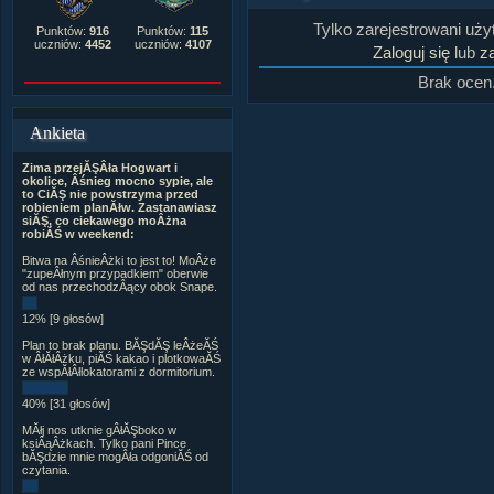
Tylko zarejestrowani uż
Punktów:
916
Punktów:
115
uczniów:
4452
uczniów:
4107
Zaloguj się
lub
za
Brak ocen
Ankieta
Zima przejĂŞÂła Hogwart i
okolice, Âśnieg mocno sypie, ale
to CiĂŞ nie powstrzyma przed
robieniem planĂłw. Zastanawiasz
siĂŞ, co ciekawego moÂżna
robiĂŚ w weekend:
Bitwa na ÂśnieÂżki to jest to! MoÂże
"zupeÂłnym przypadkiem" oberwie
od nas przechodzÂący obok Snape.
12% [9 głosów]
Plan to brak planu. BĂŞdĂŞ leÂżeĂŚ
w ÂłĂłÂżku, piĂŚ kakao i plotkowaĂŚ
ze wspĂłÂłlokatorami z dormitorium.
40% [31 głosów]
MĂłj nos utknie gÂłĂŞboko w
ksiÂąÂżkach. Tylko pani Pince
bĂŞdzie mnie mogÂła odgoniĂŚ od
czytania.