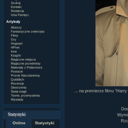
Szukaj
Kontakt
Redakcja
Izba Pamięci
Artykuły
Aktorzy
Fantastyczne zwierzęta
Filmy
Gry
Hogwart
HPnet
Inne
Książki
Magiczne miejsca
Magiczne przedmioty
Materiały z Pottermore
Postacie
Prorok Niecodzienny
Quidditch
Recenzje
Stworzenia
... na premierze filmu "Harry
Świat magii
Teorie, przemyslenia
Wywiady
Dod
Statystyki
Wymia
Rzo
Online
Statystyki