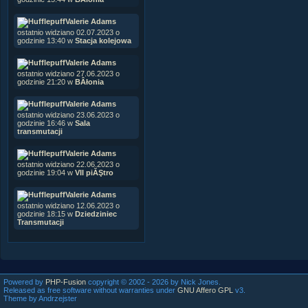
Valerie Adams
ostatnio widziano 02.07.2023 o
godzinie 13:40 w
Stacja kolejowa
Valerie Adams
ostatnio widziano 27.06.2023 o
godzinie 21:20 w
BÂłonia
Valerie Adams
ostatnio widziano 23.06.2023 o
godzinie 16:46 w
Sala
transmutacji
Valerie Adams
ostatnio widziano 22.06.2023 o
godzinie 19:04 w
VII piĂŞtro
Valerie Adams
ostatnio widziano 12.06.2023 o
godzinie 18:15 w
Dziedziniec
Transmutacji
Powered by
PHP-Fusion
copyright © 2002 - 2026 by Nick Jones.
Released as free software without warranties under
GNU Affero GPL
v3.
Theme by Andrzejster