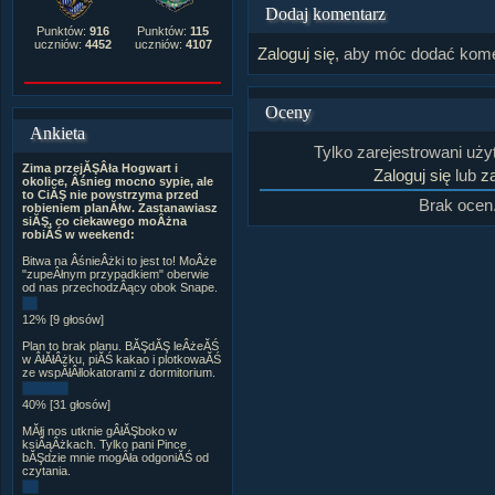
Dodaj komentarz
Punktów:
916
Punktów:
115
uczniów:
4452
uczniów:
4107
Zaloguj się
, aby móc dodać kome
Oceny
Ankieta
Tylko zarejestrowani uż
Zima przejĂŞÂła Hogwart i
Zaloguj się
lub
za
okolice, Âśnieg mocno sypie, ale
to CiĂŞ nie powstrzyma przed
Brak ocen
robieniem planĂłw. Zastanawiasz
siĂŞ, co ciekawego moÂżna
robiĂŚ w weekend:
Bitwa na ÂśnieÂżki to jest to! MoÂże
"zupeÂłnym przypadkiem" oberwie
od nas przechodzÂący obok Snape.
12% [9 głosów]
Plan to brak planu. BĂŞdĂŞ leÂżeĂŚ
w ÂłĂłÂżku, piĂŚ kakao i plotkowaĂŚ
ze wspĂłÂłlokatorami z dormitorium.
40% [31 głosów]
MĂłj nos utknie gÂłĂŞboko w
ksiÂąÂżkach. Tylko pani Pince
bĂŞdzie mnie mogÂła odgoniĂŚ od
czytania.