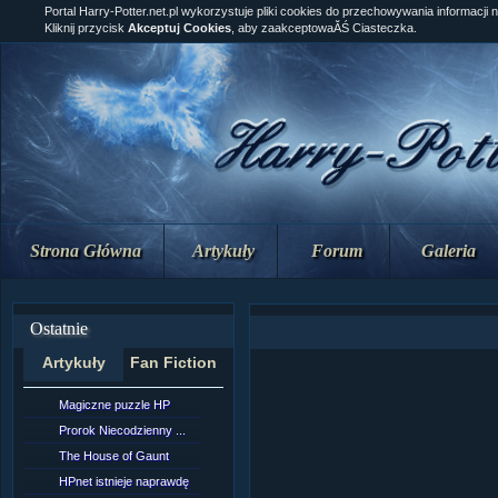
Portal Harry-Potter.net.pl wykorzystuje pliki cookies do przechowywania informacji 
Kliknij przycisk
Akceptuj Cookies
, aby zaakceptowaĂŚ Ciasteczka.
Strona Główna
Artykuły
Forum
Galeria
Ostatnie
Artykuły
Fan Fiction
Magiczne puzzle HP
[NZ]Rozdział 10 cz....
Prorok Niecodzienny ...
[NZ]Rozdział 10 cz....
The House of Gaunt
[NZ]Rozdział 9 cz.2...
HPnet istnieje naprawdę
Remus Lupin