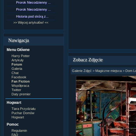
Prorok Niecodzienny ...
[NZ]Rozdział 9 cz.1...
Prorok Niecodzienny ...
[NZ]Rozdział 8 cz.2...
Historia pod skórą z...
[NZ]Rozdział 8 cz.1...
>> Więcej artykułów! <<
>> Więcej fan fiction! <<
Nawigacja
Menu Główne
Harry Potter
Zobacz Zdjęcie
Artykuły
Forum
Galeria
Galerie Zdjęć
>
Magiczne miejsca
>
Dom L
Chat
Facebook
Fan Fiction
Współpraca
Twitter
Daty premier
Hogwart
Tiara Przydziału
Puchar Domów
Hogwart
Pomoc
Regulamin
FAQ