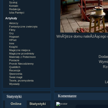
Szukaj
Kontakt
Redakcja
Izba Pamięci
Artykuły
Aktorzy
Fantastyczne zwierzęta
Filmy
Gry
WnĂŞtrze domu naleÂżÂącego do 
Hogwart
HPnet
Inne
Książki
Magiczne miejsca
Magiczne przedmioty
Dodan
Materiały z Pottermore
Postacie
Wymia
Prorok Niecodzienny
Rz
Quidditch
Recenzje
Stworzenia
Świat magii
Teorie, przemyslenia
L
Wywiady
Komentarze
Statystyki
Online
Statystyki