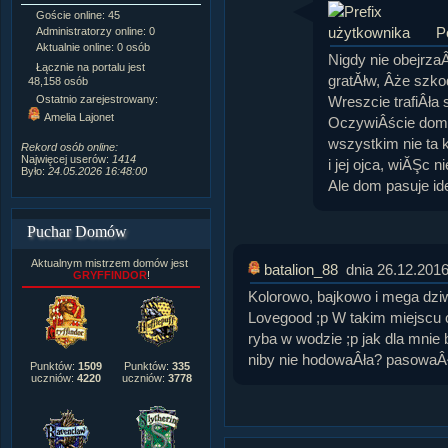
Goście online: 45
Napisanych artykułów:
1,087
P
Administratorzy online: 0
Dodanych newsów:
10,564
Aktualnie online: 0 osób
Zdjęć w galerii:
21,490
Nigdy nie obejrza
Tematów na forum:
3,921
Łącznie na portalu jest
gratĂłw, Âże szko
Postów na forum:
319,637
48,158 osób
Komentarzy do materiałów:
Wreszcie trafiÂła 
Ostatnio zarejestrowany:
222,019
Amelia Lajonet
OczywiÂście dom 
Rozdanych pochwał:
3,327
Wlepionych ostrzeżeń:
4,170
wszystkim nie ta k
Rekord osób online:
Najwięcej userów:
1414
i jej ojca, wiĂŞc
Było:
24.05.2026 16:48:00
Ale dom pasuje ide
Puchar Domów
Aktualnym mistrzem domów jest
batalion_88
dnia 26.12.2016
GRYFFINDOR
!
Kolorowo, bajkowo i mega dziw
Lovegood ;p W takim miejscu
ryba w wodzie ;p jak dla mni
niby nie hodowaÂła? pasowaÂły
Punktów:
1509
Punktów:
335
uczniów:
4220
uczniów:
3778