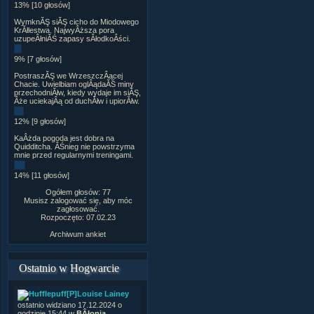
13% [10 głosów]
WymknĂŞ siĂŞ cicho do Miodowego
KrĂłlestwa. NajwyÂższa pora
uzupeÂłniĂŚ zapasy sÂłodkoÂści.
9% [7 głosów]
PostraszĂŞ we WrzeszczÂącej
Chacie. Uwielbiam oglÂądaĂŚ miny
przechodniĂłw, kiedy wydaje im siĂŞ,
Âże uciekajÂą od duchĂłw i upiorĂłw.
12% [9 głosów]
KaÂżda pogoda jest dobra na
Quidditcha. ÂŚnieg nie powstrzyma
mnie przed regularnymi treningami.
14% [11 głosów]
Ogółem głosów: 77
Musisz zalogować się, aby móc
zagłosować.
Rozpoczęto: 07.02.23
Archiwum ankiet
Ostatnio w Hogwarcie
[P]Louise Lainey
ostatnio widziano 17.12.2024 o
godzinie 15:44 w
BÂłonia