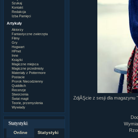
Szukaj
Kontakt
Redakcja
Izba Pamięci
Artykuły
Aktorzy
Fantastyczne zwierzęta
Filmy
Gry
Hogwart
HPnet
Inne
Książki
Magiczne miejsca
Magiczne przedmioty
Materiały z Pottermore
Postacie
Prorok Niecodzienny
Quidditch
Recenzje
Stworzenia
ZdjĂŞcie z sesji dla magazynu "
Świat magii
Teorie, przemyslenia
Wywiady
Dod
Statystyki
Wymiar
Rzom
Online
Statystyki