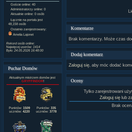
Goście online: 40
Napisanych artykułów:
1,087
Administratorzy online: 0
Dodanych newsów:
10,564
L
Aktualnie online: 0 osób
Zdjęć w galerii:
21,490
Tematów na forum:
3,921
Łącznie na portalu jest
Postów na forum:
319,637
48,158 osób
Komentarze
Komentarzy do materiałów:
Ostatnio zarejestrowany:
222,019
Amelia Lajonet
Rozdanych pochwał:
3,327
Brak komentarzy. Może czas do
Wlepionych ostrzeżeń:
4,170
Rekord osób online:
Najwięcej userów:
1414
Było:
24.05.2026 16:48:00
Dodaj komentarz
Zaloguj się
, aby móc dodać kome
Puchar Domów
Aktualnym mistrzem domów jest
Oceny
GRYFFINDOR
!
Tylko zarejestrowani uż
Zaloguj się
lub
za
Brak ocen
Punktów:
1509
Punktów:
335
uczniów:
4220
uczniów:
3778