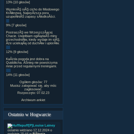
13% [10 głosów]
WymknĂŞ siĂŞ cicho do Miodowego
KrĂłlestwa. NajwyÂższa pora
uzupeÂłniĂŚ zapasy sÂłodkoÂści.
9% [7 głosów]
PostraszĂŞ we WrzeszczÂącej
Chacie. Uwielbiam oglÂądaĂŚ miny
przechodniĂłw, kiedy wydaje im siĂŞ,
Âże uciekajÂą od duchĂłw i upiorĂłw.
12% [9 głosów]
KaÂżda pogoda jest dobra na
Quidditcha. ÂŚnieg nie powstrzyma
mnie przed regularnymi treningami.
14% [11 głosów]
Ogółem głosów: 77
Musisz zalogować się, aby móc
zagłosować.
Rozpoczęto: 07.02.23
Archiwum ankiet
Ostatnio w Hogwarcie
[P]Louise Lainey
ostatnio widziano 17.12.2024 o
godzinie 15:44 w
BÂłonia