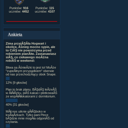
Punktów:
916
Punktów:
115
uczniów:
4452
uczniów:
4107
Ankieta
Zima przejĂŞÂła Hogwart i
okolice, Âśnieg mocno sypie, ale
to CiĂŞ nie powstrzyma przed
robieniem planĂłw. Zastanawiasz
siĂŞ, co ciekawego moÂżna
robiĂŚ w weekend:
Bitwa na ÂśnieÂżki to jest to! MoÂże
"zupeÂłnym przypadkiem" oberwie
od nas przechodzÂący obok Snape.
12% [9 głosów]
Plan to brak planu. BĂŞdĂŞ leÂżeĂŚ
w ÂłĂłÂżku, piĂŚ kakao i plotkowaĂŚ
ze wspĂłÂłlokatorami z dormitorium.
40% [31 głosów]
MĂłj nos utknie gÂłĂŞboko w
ksiÂąÂżkach. Tylko pani Pince
bĂŞdzie mnie mogÂła odgoniĂŚ od
czytania.