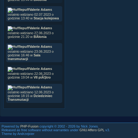
Valerie Adams
ostatnio widziano 02.07.2023 o
godzinie 13:40 w
Stacja kolejowa
Valerie Adams
ostatnio widziano 27.06.2023 o
godzinie 21:20 w
BÂłonia
Valerie Adams
ostatnio widziano 23.06.2023 o
godzinie 16:46 w
Sala
transmutacji
Valerie Adams
ostatnio widziano 22.06.2023 o
godzinie 19:04 w
VII piĂŞtro
Valerie Adams
ostatnio widziano 12.06.2023 o
godzinie 18:15 w
Dziedziniec
Transmutacji
Powered by
PHP-Fusion
copyright © 2002 - 2026 by Nick Jones.
Released as free software without warranties under
GNU Affero GPL
v3.
Theme by Andrzejster