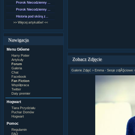
Prorok Niecodzienny ...
[NZ]Rozdział 9 cz.1...
Prorok Niecodzienny ...
[NZ]Rozdział 8 cz.2...
Historia pod skórą z...
[NZ]Rozdział 8 cz.1...
>> Więcej artykułów! <<
>> Więcej fan fiction! <<
Nawigacja
Menu Główne
Harry Potter
Zobacz Zdjęcie
Artykuły
Forum
Galeria
Galerie Zdjęć
>
Emma - Sesje zdjĂŞciowe
Chat
Facebook
Fan Fiction
Współpraca
Twitter
Daty premier
Hogwart
Tiara Przydziału
Puchar Domów
Hogwart
Pomoc
Regulamin
FAQ