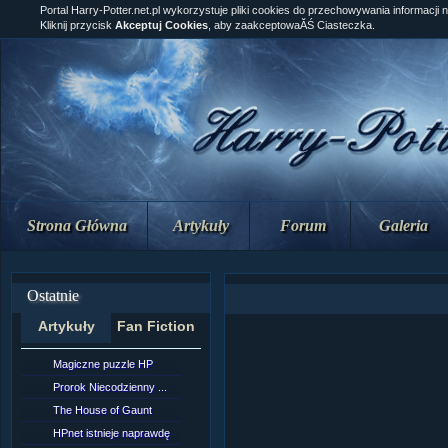
Portal Harry-Potter.net.pl wykorzystuje pliki cookies do przechowywania informacji 
Kliknij przycisk
Akceptuj Cookies
, aby zaakceptowaĂŚ Ciasteczka.
Strona Główna
Artykuły
Forum
Galeria
Ostatnie
Artykuły
Fan Fiction
Magiczne puzzle HP
[NZ]Rozdział 10 cz....
Prorok Niecodzienny ...
[NZ]Rozdział 10 cz....
The House of Gaunt
[NZ]Rozdział 9 cz.2...
HPnet istnieje naprawdę
Remus Lupin