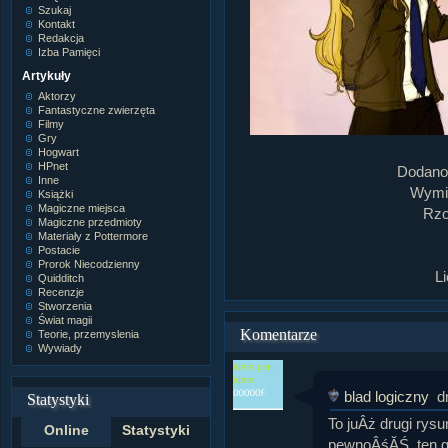
Szukaj
Kontakt
Redakcja
Izba Pamięci
Artykuły
Aktorzy
Fantastyczne zwierzęta
Filmy
Gry
Hogwart
HPnet
Dodano
Inne
Wymia
Książki
Magiczne miejsca
Rzo
Magiczne przedmioty
Materiały z Pottermore
Postacie
Prorok Niecodzienny
L
Quidditch
Recenzje
Stworzenia
Świat magii
Komentarze
Teorie, przemyslenia
Wywiady
blad logiczny
d
Statystyki
To juÂż drugi rys
Online
Statystyki
pewnoÂśĂŚ, ten g