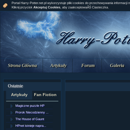
Portal Harry-Potter.net.pl wykorzystuje pliki cookies do przechowywania informacji 
Kliknij przycisk
Akceptuj Cookies
, aby zaakceptowaĂŚ Ciasteczka.
Strona Główna
Artykuły
Forum
Galeria
Ostatnie
Artykuły
Fan Fiction
Magiczne puzzle HP
[NZ]RozdziaÂł 10 cz...
Prorok Niecodzienny ...
[NZ]RozdziaÂł 10 cz...
The House of Gaunt
[NZ]RozdziaÂł 9 cz....
HPnet istnieje napra...
Remus Lupin