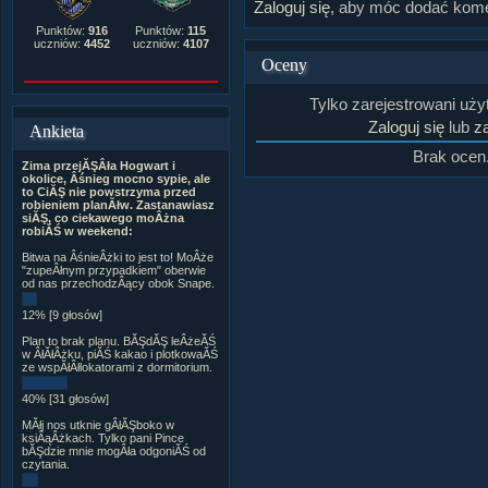
Zaloguj się
, aby móc dodać kome
Punktów:
916
Punktów:
115
uczniów:
4452
uczniów:
4107
Oceny
Tylko zarejestrowani uż
Zaloguj się
lub
za
Ankieta
Brak ocen
Zima przejĂŞÂła Hogwart i
okolice, Âśnieg mocno sypie, ale
to CiĂŞ nie powstrzyma przed
robieniem planĂłw. Zastanawiasz
siĂŞ, co ciekawego moÂżna
robiĂŚ w weekend:
Bitwa na ÂśnieÂżki to jest to! MoÂże
"zupeÂłnym przypadkiem" oberwie
od nas przechodzÂący obok Snape.
12% [9 głosów]
Plan to brak planu. BĂŞdĂŞ leÂżeĂŚ
w ÂłĂłÂżku, piĂŚ kakao i plotkowaĂŚ
ze wspĂłÂłlokatorami z dormitorium.
40% [31 głosów]
MĂłj nos utknie gÂłĂŞboko w
ksiÂąÂżkach. Tylko pani Pince
bĂŞdzie mnie mogÂła odgoniĂŚ od
czytania.