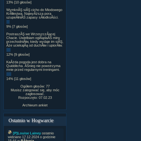
13% [10 głosów]
WymknĂŞ siĂŞ cicho do Miodowego
KrĂłlestwa. NajwyÂższa pora
uzupeÂłniĂŚ zapasy sÂłodkoÂści.
9% [7 głosów]
PostraszĂŞ we WrzeszczÂącej
Chacie. Uwielbiam oglÂądaĂŚ miny
przechodniĂłw, kiedy wydaje im siĂŞ,
Âże uciekajÂą od duchĂłw i upiorĂłw.
12% [9 głosów]
KaÂżda pogoda jest dobra na
Quidditcha. ÂŚnieg nie powstrzyma
mnie przed regularnymi treningami.
14% [11 głosów]
Ogółem głosów: 77
Musisz zalogować się, aby móc
zagłosować.
Rozpoczęto: 07.02.23
Archiwum ankiet
Ostatnio w Hogwarcie
[P]Louise Lainey
ostatnio
widziano 17.12.2024 o godzinie
15:44 w
BÂłonia