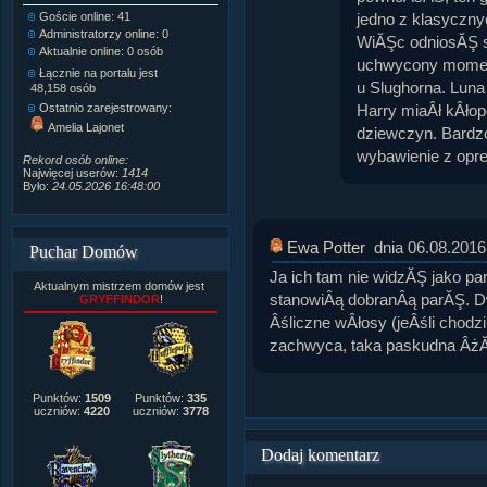
jedno z klasyczn
Goście online: 41
Napisanych artykułów:
1,087
Administratorzy online: 0
Dodanych newsów:
10,564
WiĂŞc odniosĂŞ si
Aktualnie online: 0 osób
Zdjęć w galerii:
21,490
uchwycony moment.
Tematów na forum:
3,921
Łącznie na portalu jest
u Slughorna. Lun
Postów na forum:
319,637
48,158 osób
Komentarzy do materiałów:
Harry miaÂł kÂło
Ostatnio zarejestrowany:
222,019
Amelia Lajonet
dziewczyn. Bardz
Rozdanych pochwał:
3,327
Wlepionych ostrzeżeń:
4,170
wybawienie z opres
Rekord osób online:
Najwięcej userów:
1414
Było:
24.05.2026 16:48:00
Ewa Potter
dnia 06.08.2016
Puchar Domów
Ja ich tam nie widzĂŞ jako pary
Aktualnym mistrzem domów jest
stanowiÂą dobranÂą parĂŞ. D
GRYFFINDOR
!
Âśliczne wÂłosy (jeÂśli chodzi 
zachwyca, taka paskudna ÂżĂł
Punktów:
1509
Punktów:
335
uczniów:
4220
uczniów:
3778
Dodaj komentarz