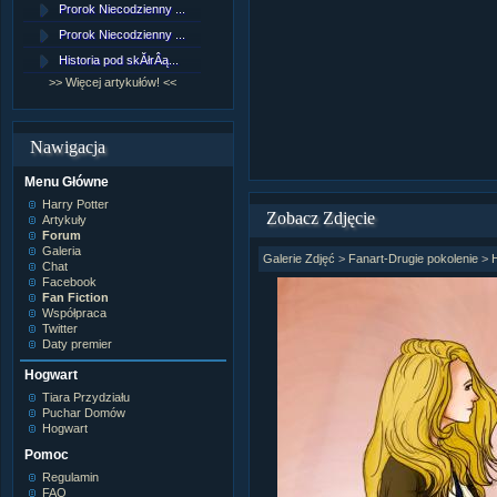
Prorok Niecodzienny ...
[NZ]RozdziaÂł 9 cz....
Prorok Niecodzienny ...
[NZ]RozdziaÂł 8 cz....
Historia pod skĂłrÂą...
[NZ]RozdziaÂł 8 cz....
>> Więcej artykułów! <<
>> Więcej fan fiction! <<
Nawigacja
Menu Główne
Harry Potter
Zobacz Zdjęcie
Artykuły
Forum
Galeria
Galerie Zdjęć
>
Fanart-Drugie pokolenie
>
Chat
Facebook
Fan Fiction
Współpraca
Twitter
Daty premier
Hogwart
Tiara Przydziału
Puchar Domów
Hogwart
Pomoc
Regulamin
FAQ