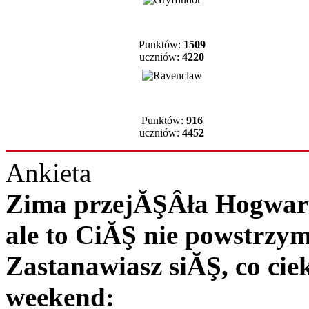
Punktów:
1509
uczniów:
4220
Punktów:
916
uczniów:
4452
Ankieta
Zima przejĂŞÂła Hogwart 
ale to CiĂŞ nie powstrzy
Zastanawiasz siĂŞ, co c
weekend: