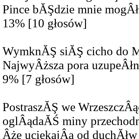
Pince bĂŞdzie mnie mogÂła
13% [10 głosów]
WymknĂŞ siĂŞ cicho do M
NajwyÂższa pora uzupeÂłn
9% [7 głosów]
PostraszĂŞ we WrzeszczÂą
oglÂądaĂŚ miny przechodn
Âże uciekajÂą od duchĂłw 