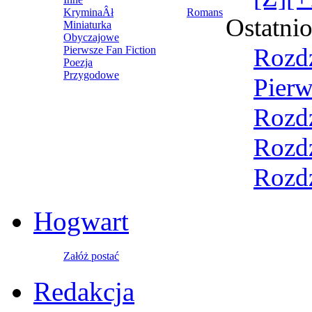
KryminaÂł
Romans
Ostatni
Miniaturka
Obyczajowe
Rozdz
Pierwsze Fan Fiction
Poezja
Przygodowe
Pierw
Rozdz
Rozdz
Rozdz
Hogwart
Załóż postać
Redakcja