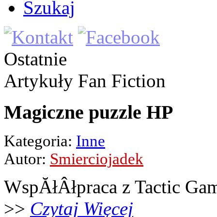
Szukaj
Ostatnie
Artykuły
Fan Fiction
Magiczne puzzle HP
Kategoria:
Inne
Autor:
Smierciojadek
WspĂłÂłpraca z Tactic Ga
>>
Czytaj Więcej