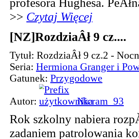
profesora Hughesa. PeÂłn
>>
Czytaj Więcej
[NZ]RozdziaÂł 9 cz....
Tytuł: RozdziaÂł 9 cz.2 - Noc
Seria:
Hermiona Granger i Pow
Gatunek:
Przygodowe
Autor:
Nicram_93
Rok szkolny nabiera rozp
zadaniem patrolowania kor