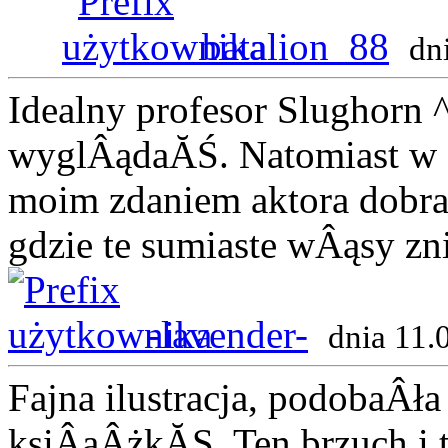
batalion_88
dn
Idealny profesor Slughorn
wyglÂądaĂŚ. Natomiast w 
moim zdaniem aktora dobra
gdzie te sumiaste wÂąsy z
-lavender-
dnia 11.
Fajna ilustracja, podobaÂł
ksiÂąÂżkĂŞ. Ten brzuch i 