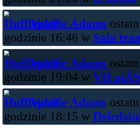
Valerie Adams
ostatn
godzinie 16:46 w
Sala tra
Valerie Adams
ostatn
godzinie 19:04 w
VII piĂŞ
Valerie Adams
ostatn
godzinie 18:15 w
Dziedzin