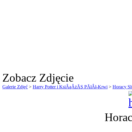
Zobacz Zdjęcie
Galerie Zdjęć
>
Harry Potter i KsiÂąÂżĂŞ PĂłÂł-Krwi
>
Horacy Sl
Horac