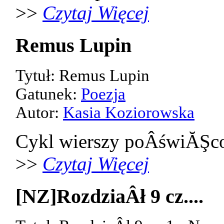
>>
Czytaj Więcej
Remus Lupin
Tytuł: Remus Lupin
Gatunek:
Poezja
Autor:
Kasia Koziorowska
Cykl wierszy poÂświĂŞco
>>
Czytaj Więcej
[NZ]RozdziaÂł 9 cz....