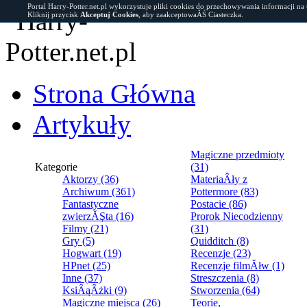
Portal Harry-Potter.net.pl wykorzystuje pliki cookies do przechowywania informacji na
Kliknij przycisk
Akceptuj Cookies
, aby zaakceptowaĂŚ Ciasteczka.
Strona Główna
Artykuły
Magiczne przedmioty
Kategorie
(31)
Aktorzy (36)
MateriaÂły z
Archiwum (361)
Pottermore (83)
Fantastyczne
Postacie (86)
zwierzĂŞta (16)
Prorok Niecodzienny
Filmy (21)
(31)
Gry (5)
Quidditch (8)
Hogwart (19)
Recenzje (23)
HPnet (25)
Recenzje filmĂłw (1)
Inne (37)
Streszczenia (8)
KsiÂąÂżki (9)
Stworzenia (64)
Magiczne miejsca (26)
Teorie,