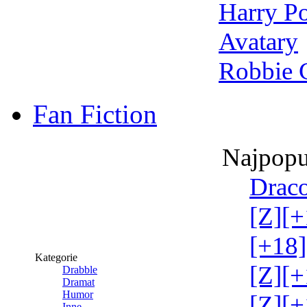
Harry Po
Avatary
Robbie 
Fan Fiction
Najpopu
Draco
[Z][+
[+18]
Kategorie
[Z][+
Drabble
Dramat
Humor
[Z][+
Inne