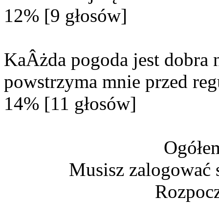
12% [9 głosów]
KaÂżda pogoda jest dobra n
powstrzyma mnie przed reg
14% [11 głosów]
Ogółem
Musisz zalogować s
Rozpocz