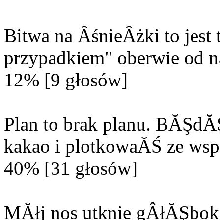
Bitwa na ÂśnieÂżki to jes
przypadkiem" oberwie od n
12% [9 głosów]
Plan to brak planu. BĂŞd
kakao i plotkowaĂŚ ze wsp
40% [31 głosów]
MĂłj nos utknie gÂłĂŞbok