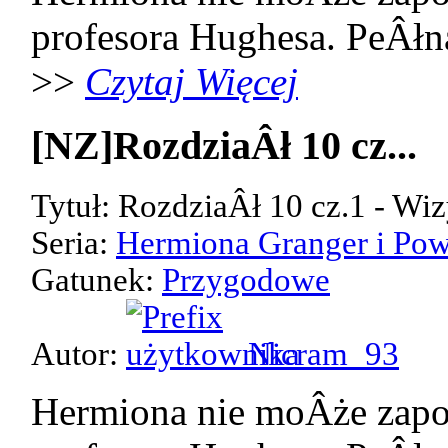
profesora Hughesa. PeÂłn
>>
Czytaj Więcej
[NZ]RozdziaÂł 10 cz...
Tytuł: RozdziaÂł 10 cz.1 - Wiz
Seria:
Hermiona Granger i Pow
Gatunek:
Przygodowe
Autor:
Nicram_93
Hermiona nie moÂże zap