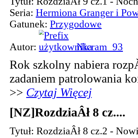
Tytuł: RozdziaÂł 9 cz.1 - Noc
Seria:
Hermiona Granger i Pow
Gatunek:
Przygodowe
Autor:
Nicram_93
Rok szkolny nabiera rozp
zadaniem patrolowania kor
>>
Czytaj Więcej
[NZ]RozdziaÂł 8 cz....
Tytuł: RozdziaÂł 8 cz.2 - Now