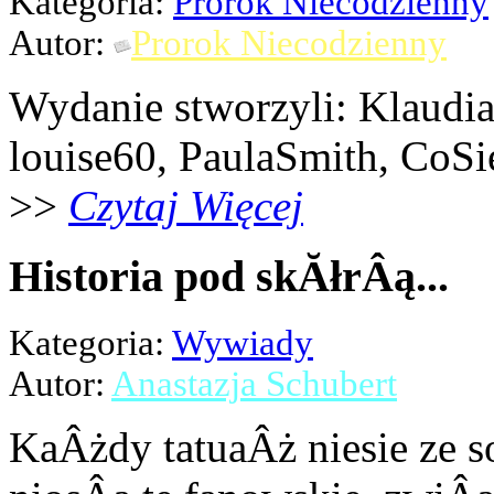
Kategoria:
Prorok Niecodzienny
Autor:
Prorok Niecodzienny
Wydanie stworzyli: Klaudi
louise60, PaulaSmith, CoSi
>>
Czytaj Więcej
Historia pod skĂłrÂą...
Kategoria:
Wywiady
Autor:
Anastazja Schubert
KaÂżdy tatuaÂż niesie ze s