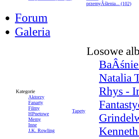
przemyÂślenia... (102)
Forum
Galeria
Losowe al
BaÂśnie 
Natalia 
Rhys - 
Kategorie
Aktorzy
Fantast
Fanarty
Filmy
Tapety
HPnetowe
Grindel
Memy
Inne
Kenneth
J.K. Rowling