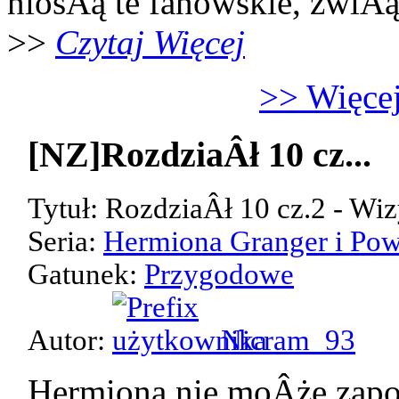
niosÂą te fanowskie, zwiÂ
>>
Czytaj Więcej
>> Więcej
[NZ]RozdziaÂł 10 cz...
Tytuł: RozdziaÂł 10 cz.2 - Wiz
Seria:
Hermiona Granger i Pow
Gatunek:
Przygodowe
Autor:
Nicram_93
Hermiona nie moÂże zap