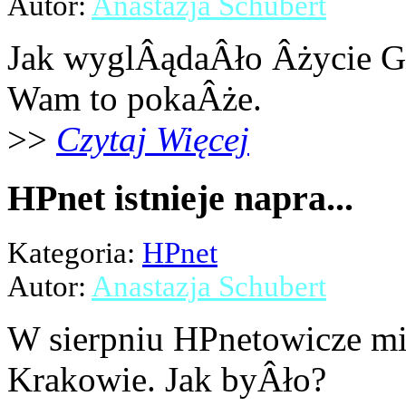
Autor:
Anastazja Schubert
Jak wyglÂądaÂło Âżycie G
Wam to pokaÂże.
>>
Czytaj Więcej
HPnet istnieje napra...
Kategoria:
HPnet
Autor:
Anastazja Schubert
W sierpniu HPnetowicze mi
Krakowie. Jak byÂło?