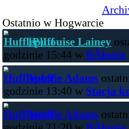
Archi
Ostatnio w Hogwarcie
[P]Louise Lainey
ost
godzinie 15:44 w
BÂłonia
Valerie Adams
ostatn
godzinie 13:40 w
Stacja k
Valerie Adams
ostatn
godzinie 21:20 w
BÂłonia