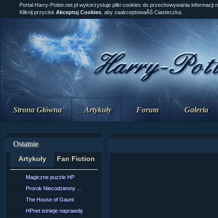
Portal Harry-Potter.net.pl wykorzystuje pliki cookies do przechowywania informacji 
Kliknij przycisk
Akceptuj Cookies
, aby zaakceptowaĂŚ Ciasteczka.
Strona Główna
Artykuły
Forum
Galeria
Ostatnie
Artykuły
Fan Fiction
Magiczne puzzle HP
[NZ]Rozdział 10 cz....
Prorok Niecodzienny ...
[NZ]Rozdział 10 cz....
The House of Gaunt
[NZ]Rozdział 9 cz.2...
HPnet istnieje naprawdę
Remus Lupin