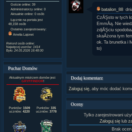
Goście online: 39
Napisanych artykułów:
1,087
batalion_88
dni
Administratorzy online: 0
Dodanych newsów:
10,564
Aktualnie online: 0 osób
Zdjęć w galerii:
21,490
CzĂŞsto w tych lo
Tematów na forum:
3,921
Łącznie na portalu jest
EmmÂą. Nie wiedz
Postów na forum:
319,637
48,158 osób
Komentarzy do materiałów:
zdjĂŞciu spodobaÂ
Ostatnio zarejestrowany:
222,019
Amelia Lajonet
skaÂżona tym femi
Rozdanych pochwał:
3,327
Wlepionych ostrzeżeń:
4,170
ok. Ta brunetka i
Rekord osób online:
Najwięcej userów:
1414
to)
Było:
24.05.2026 16:48:00
Puchar Domów
Dodaj komentarz
Aktualnym mistrzem domów jest
GRYFFINDOR
!
Zaloguj się
, aby móc dodać kome
Oceny
Punktów:
1509
Punktów:
335
uczniów:
4220
uczniów:
3778
Tylko zarejestrowani uż
Zaloguj się
lub
za
Brak ocen