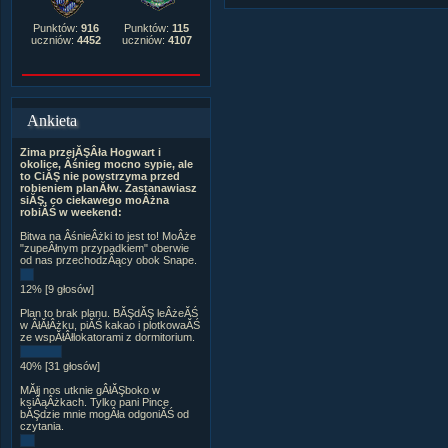
Punktów:
916
Punktów:
115
uczniów:
4452
uczniów:
4107
Ankieta
Zima przejĂŞÂła Hogwart i
okolice, Âśnieg mocno sypie, ale
to CiĂŞ nie powstrzyma przed
robieniem planĂłw. Zastanawiasz
siĂŞ, co ciekawego moÂżna
robiĂŚ w weekend:
Bitwa na ÂśnieÂżki to jest to! MoÂże
"zupeÂłnym przypadkiem" oberwie
od nas przechodzÂący obok Snape.
12% [9 głosów]
Plan to brak planu. BĂŞdĂŞ leÂżeĂŚ
w ÂłĂłÂżku, piĂŚ kakao i plotkowaĂŚ
ze wspĂłÂłlokatorami z dormitorium.
40% [31 głosów]
MĂłj nos utknie gÂłĂŞboko w
ksiÂąÂżkach. Tylko pani Pince
bĂŞdzie mnie mogÂła odgoniĂŚ od
czytania.