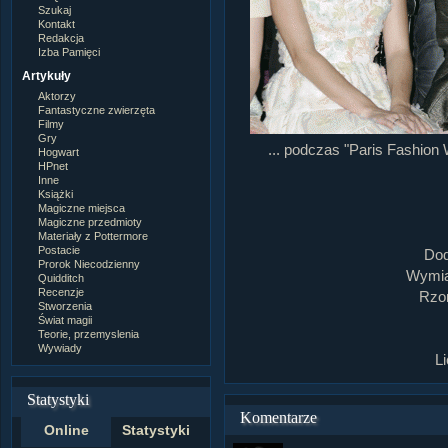
Szukaj
Kontakt
Redakcja
Izba Pamięci
Artykuły
Aktorzy
Fantastyczne zwierzęta
Filmy
Gry
... podczas "Paris Fashion 
Hogwart
HPnet
Inne
Książki
Magiczne miejsca
Magiczne przedmioty
Materiały z Pottermore
Postacie
Dod
Prorok Niecodzienny
Wymiar
Quidditch
Recenzje
Rzom
Stworzenia
Świat magii
Teorie, przemyslenia
Wywiady
L
Statystyki
Komentarze
Online
Statystyki