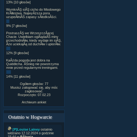
13% [10 głosów]
WymknĂŞ siĂŞ cicho do Miodowego
KrĂłlestwa. NajwyÂższa pora
uzupeÂłniĂŚ zapasy sÂłodkoÂści.
9% [7 głosów]
PostraszĂŞ we WrzeszczÂącej
Chacie. Uwielbiam oglÂądaĂŚ miny
przechodniĂłw, kiedy wydaje im siĂŞ,
Âże uciekajÂą od duchĂłw i upiorĂłw.
12% [9 głosów]
KaÂżda pogoda jest dobra na
Quidditcha. ÂŚnieg nie powstrzyma
mnie przed regularnymi treningami.
14% [11 głosów]
Ogółem głosów: 77
Musisz zalogować się, aby móc
zagłosować.
Rozpoczęto: 07.02.23
Archiwum ankiet
Ostatnio w Hogwarcie
[P]Louise Lainey
ostatnio
widziano 17.12.2024 o godzinie
15:44 w
BÂłonia