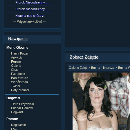
Prorok Niecodzienny ...
[NZ]Rozdział 9 cz.1...
Prorok Niecodzienny ...
[NZ]Rozdział 8 cz.2...
Historia pod skórą z...
[NZ]Rozdział 8 cz.1...
>> Więcej artykułów! <<
>> Więcej fan fiction! <<
Nawigacja
Menu Główne
Harry Potter
Zobacz Zdjęcie
Artykuły
Forum
Galeria
Galerie Zdjęć
>
Emma - Imprezy
>
Emma W
Chat
Facebook
Fan Fiction
Współpraca
Twitter
Daty premier
Hogwart
Tiara Przydziału
Puchar Domów
Hogwart
Pomoc
Regulamin
FAQ