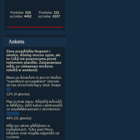
Punktów:
916
Punktów:
115
uczniów:
4452
uczniów:
4107
Ankieta
Zima przejĂŞÂła Hogwart i
okolice, Âśnieg mocno sypie, ale
to CiĂŞ nie powstrzyma przed
robieniem planĂłw. Zastanawiasz
siĂŞ, co ciekawego moÂżna
robiĂŚ w weekend:
Bitwa na ÂśnieÂżki to jest to! MoÂże
"zupeÂłnym przypadkiem" oberwie
od nas przechodzÂący obok Snape.
12% [9 głosów]
Plan to brak planu. BĂŞdĂŞ leÂżeĂŚ
w ÂłĂłÂżku, piĂŚ kakao i plotkowaĂŚ
ze wspĂłÂłlokatorami z dormitorium.
40% [31 głosów]
MĂłj nos utknie gÂłĂŞboko w
ksiÂąÂżkach. Tylko pani Pince
bĂŞdzie mnie mogÂła odgoniĂŚ od
czytania.