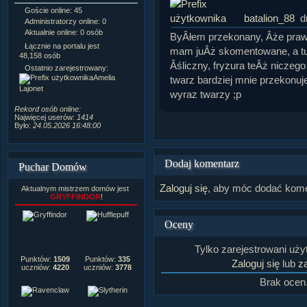
Goście online: 45
Napisanych artykułów:
1,087
batalion_88
d
Administratorzy online: 0
Dodanych newsów:
10,564
Aktualnie online: 0 osób
Zdjęć w galerii:
21,490
ByÂłem przekonany, Âże praw
Tematów na forum:
3,921
Łącznie na portalu jest
mam juÂż skomentowane, a tu 
Postów na forum:
319,637
48,158 osób
Âśliczny, fryzura teÂż niczego
Komentarzy do materiałów:
Ostatnio zarejestrowany:
222,019
Amelia
twarz bardziej mnie przekonuje,
Rozdanych pochwał:
3,327
Lajonet
wyraz twarzy ;p
Wlepionych ostrzeżeń:
4,170
Rekord osób online:
Najwięcej userów:
1414
Było:
24.05.2026 16:48:00
Dodaj komentarz
Puchar Domów
Zaloguj się
, aby móc dodać kome
Aktualnym mistrzem domów jest
GRYFFINDOR
!
Oceny
Tylko zarejestrowani uż
Punktów:
1509
Punktów:
335
Zaloguj się
lub
za
uczniów:
4220
uczniów:
3778
Brak ocen