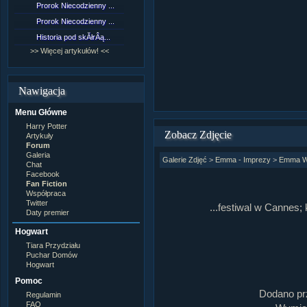
Prorok Niecodzienny ...
[NZ]RozdziaÂł 9 cz....
Prorok Niecodzienny ...
[NZ]RozdziaÂł 8 cz....
Historia pod skĂłrÂą...
[NZ]RozdziaÂł 8 cz....
>> Więcej artykułów! <<
>> Więcej fan fiction! <<
Nawigacja
Menu Główne
Harry Potter
Zobacz Zdjęcie
Artykuły
Forum
Galeria
Galerie Zdjęć
>
Emma - Imprezy
>
Emma W
Chat
Facebook
Fan Fiction
Współpraca
Twitter
...festiwal w Cannes;
Daty premier
Hogwart
Tiara Przydziału
Puchar Domów
Hogwart
Pomoc
Dodano pr
Regulamin
FAQ