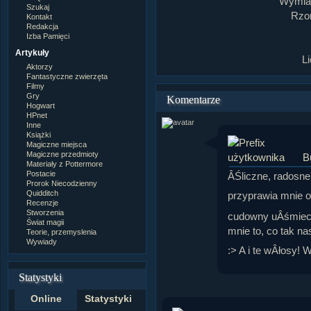
Wymiar
Szukaj
Rzom
Kontakt
Redakcja
Izba Pamięci
Artykuły
L
Aktorzy
Fantastyczne zwierzęta
Filmy
Gry
Komentarze
Hogwart
HPnet
Inne
Książki
Magiczne miejsca
Magiczne przedmioty
B
Materiały z Pottermore
Postacie
ÂŚliczne, radosn
Prorok Niecodzienny
Quidditch
przyprawia mnie 
Recenzje
Stworzenia
cudowny uÂśmiech
Świat magii
mnie to, co tak 
Teorie, przemyslenia
Wywiady
:> A i te wÂłosy! 
Statystyki
Online
Statystyki