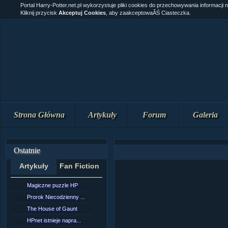
Portal Harry-Potter.net.pl wykorzystuje pliki cookies do przechowywania informacji 
Kliknij przycisk
Akceptuj Cookies
, aby zaakceptowaĂŚ Ciasteczka.
Strona Główna
Artykuły
Forum
Galeria
Ostatnie
Artykuły
Fan Fiction
Magiczne puzzle HP
[NZ]RozdziaÂł 10 cz...
Prorok Niecodzienny ...
[NZ]RozdziaÂł 10 cz...
The House of Gaunt
[NZ]RozdziaÂł 9 cz....
HPnet istnieje napra...
Remus Lupin