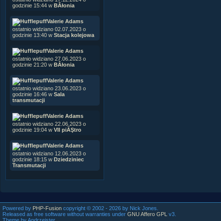
godzinie 15:44 w
BÂłonia
Valerie Adams
ostatnio widziano 02.07.2023 o
godzinie 13:40 w
Stacja kolejowa
Valerie Adams
ostatnio widziano 27.06.2023 o
godzinie 21:20 w
BÂłonia
Valerie Adams
ostatnio widziano 23.06.2023 o
godzinie 16:46 w
Sala
transmutacji
Valerie Adams
ostatnio widziano 22.06.2023 o
godzinie 19:04 w
VII piĂŞtro
Valerie Adams
ostatnio widziano 12.06.2023 o
godzinie 18:15 w
Dziedziniec
Transmutacji
Powered by
PHP-Fusion
copyright © 2002 - 2026 by Nick Jones.
Released as free software without warranties under
GNU Affero GPL
v3.
Theme by Andrzejster