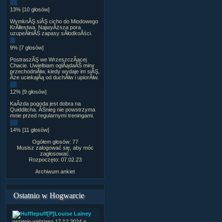
13% [10 głosów]
WymknĂŞ siĂŞ cicho do Miodowego
KrĂłlestwa. NajwyÂższa pora
uzupeÂłniĂŚ zapasy sÂłodkoÂści.
9% [7 głosów]
PostraszĂŞ we WrzeszczÂącej
Chacie. Uwielbiam oglÂądaĂŚ miny
przechodniĂłw, kiedy wydaje im siĂŞ,
Âże uciekajÂą od duchĂłw i upiorĂłw.
12% [9 głosów]
KaÂżda pogoda jest dobra na
Quidditcha. ÂŚnieg nie powstrzyma
mnie przed regularnymi treningami.
14% [11 głosów]
Ogółem głosów: 77
Musisz zalogować się, aby móc
zagłosować.
Rozpoczęto: 07.02.23
Archiwum ankiet
Ostatnio w Hogwarcie
[P]Louise Lainey
ostatnio widziano 17.12.2024 o