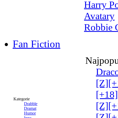
Harry Po
Avatary
Robbie 
Fan Fiction
Najpopu
Draco
[Z][+
[+18]
Kategorie
[Z][+
Drabble
Dramat
Humor
[Z][+
Inne