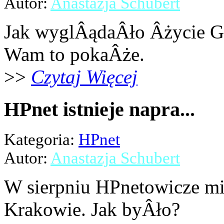
Autor:
Anastazja Schubert
Jak wyglÂądaÂło Âżycie G
Wam to pokaÂże.
>>
Czytaj Więcej
HPnet istnieje napra...
Kategoria:
HPnet
Autor:
Anastazja Schubert
W sierpniu HPnetowicze mi
Krakowie. Jak byÂło?