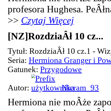
profesora Hughesa. PeÂłn
>>
Czytaj Więcej
[NZ]RozdziaÂł 10 cz...
Tytuł: RozdziaÂł 10 cz.1 - Wiz
Seria:
Hermiona Granger i Pow
Gatunek:
Przygodowe
Autor:
Nicram_93
Hermiona nie moÂże zap