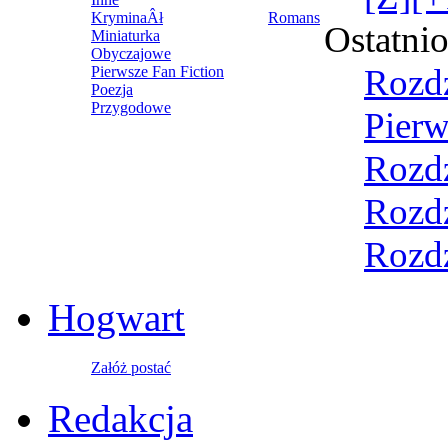
KryminaÂł
Romans
Ostatni
Miniaturka
Obyczajowe
Rozdz
Pierwsze Fan Fiction
Poezja
Przygodowe
Pierw
Rozdz
Rozdz
Rozdz
Hogwart
Załóż postać
Redakcja