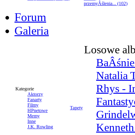
przemyÂślenia... (102)
Forum
Galeria
Losowe al
BaÂśnie 
Natalia 
Rhys - 
Kategorie
Aktorzy
Fantast
Fanarty
Filmy
Tapety
HPnetowe
Grindel
Memy
Inne
Kenneth
J.K. Rowling