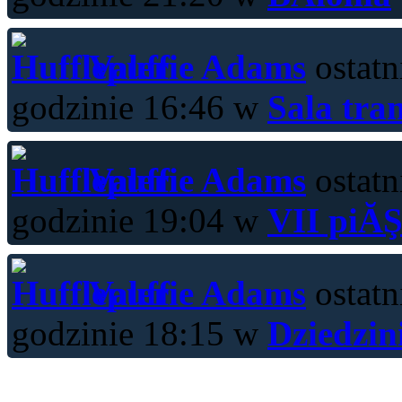
Valerie Adams
ostatn
godzinie 16:46 w
Sala tra
Valerie Adams
ostatn
godzinie 19:04 w
VII piĂŞ
Valerie Adams
ostatn
godzinie 18:15 w
Dziedzin