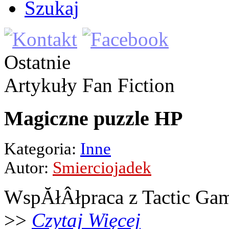
Szukaj
Ostatnie
Artykuły
Fan Fiction
Magiczne puzzle HP
Kategoria:
Inne
Autor:
Smierciojadek
WspĂłÂłpraca z Tactic Ga
>>
Czytaj Więcej