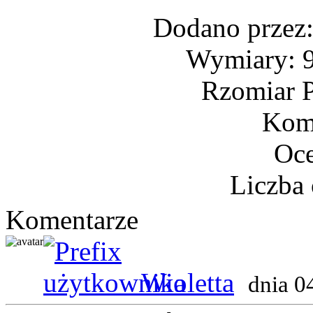
Dodano przez
Wymiary: 9
Rzomiar P
Kome
Oce
Liczba 
Komentarze
Wioletta
dnia 0