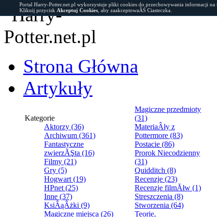
Portal Harry-Potter.net.pl wykorzystuje pliki cookies do przechowywania informacji na
Kliknij przycisk
Akceptuj Cookies
, aby zaakceptowaĂŚ Ciasteczka.
Strona Główna
Artykuły
Magiczne przedmioty
Kategorie
(31)
Aktorzy (36)
MateriaÂły z
Archiwum (361)
Pottermore (83)
Fantastyczne
Postacie (86)
zwierzĂŞta (16)
Prorok Niecodzienny
Filmy (21)
(31)
Gry (5)
Quidditch (8)
Hogwart (19)
Recenzje (23)
HPnet (25)
Recenzje filmĂłw (1)
Inne (37)
Streszczenia (8)
KsiÂąÂżki (9)
Stworzenia (64)
Magiczne miejsca (26)
Teorie,