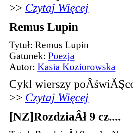
>>
Czytaj Więcej
Remus Lupin
Tytuł: Remus Lupin
Gatunek:
Poezja
Autor:
Kasia Koziorowska
Cykl wierszy poÂświĂŞco
>>
Czytaj Więcej
[NZ]RozdziaÂł 9 cz....