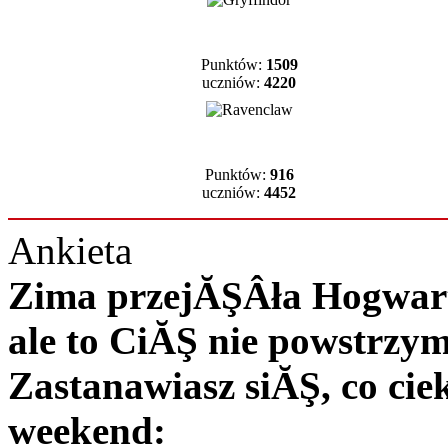
Punktów:
1509
uczniów:
4220
Punktów:
916
uczniów:
4452
Ankieta
Zima przejĂŞÂła Hogwart 
ale to CiĂŞ nie powstrzy
Zastanawiasz siĂŞ, co c
weekend: