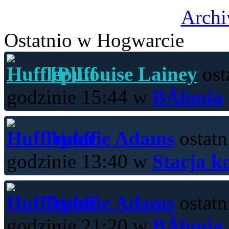
Archi
Ostatnio w Hogwarcie
[P]Louise Lainey
ost
godzinie 15:44 w
BÂłonia
Valerie Adams
ostatn
godzinie 13:40 w
Stacja k
Valerie Adams
ostatn
godzinie 21:20 w
BÂłonia