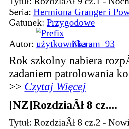
Tytuł: RozdziaÂł 9 cz.1 - Noc
Seria:
Hermiona Granger i Pow
Gatunek:
Przygodowe
Autor:
Nicram_93
Rok szkolny nabiera rozp
zadaniem patrolowania kor
>>
Czytaj Więcej
[NZ]RozdziaÂł 8 cz....
Tytuł: RozdziaÂł 8 cz.2 - Now