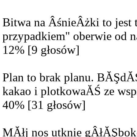
Bitwa na ÂśnieÂżki to jes
przypadkiem" oberwie od n
12% [9 głosów]
Plan to brak planu. BĂŞd
kakao i plotkowaĂŚ ze wsp
40% [31 głosów]
MĂłj nos utknie gÂłĂŞbok