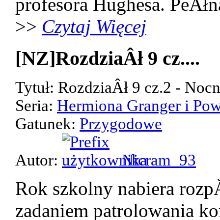
profesora Hughesa. PeÂłn
>>
Czytaj Więcej
[NZ]RozdziaÂł 9 cz....
Tytuł: RozdziaÂł 9 cz.2 - Noc
Seria:
Hermiona Granger i Pow
Gatunek:
Przygodowe
Autor:
Nicram_93
Rok szkolny nabiera rozp
zadaniem patrolowania kor