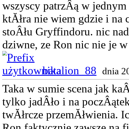
wszyscy patrzÂą w jednym
ktĂłra nie wiem gdzie i na 
stoÂłu Gryffindoru. nic na
dziwne, ze Ron nic nie je 
batalion_88
dnia 2
Taka w sumie scena jak kaÂ
tylko jadÂło i na poczÂąte
twĂłrcze przemĂłwienia. I
Ron faktycznie zawsze na f