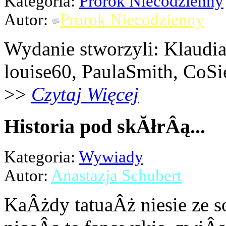
Kategoria:
Prorok Niecodzienny
Autor:
Prorok Niecodzienny
Wydanie stworzyli: Klaudi
louise60, PaulaSmith, CoSi
>>
Czytaj Więcej
Historia pod skĂłrÂą...
Kategoria:
Wywiady
Autor:
Anastazja Schubert
KaÂżdy tatuaÂż niesie ze s