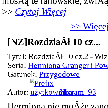
niosÂą te fanowskie, zwiÂ
>>
Czytaj Więcej
>> Więcej
[NZ]RozdziaÂł 10 cz...
Tytuł: RozdziaÂł 10 cz.2 - Wiz
Seria:
Hermiona Granger i Pow
Gatunek:
Przygodowe
Autor:
Nicram_93
Hermiona nie moÂże zap