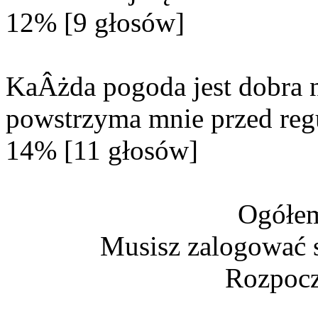
12% [9 głosów]
KaÂżda pogoda jest dobra n
powstrzyma mnie przed reg
14% [11 głosów]
Ogółem
Musisz zalogować s
Rozpocz