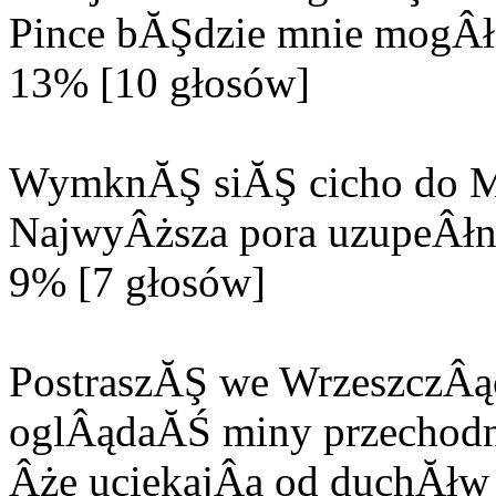
Pince bĂŞdzie mnie mogÂła
13% [10 głosów]
WymknĂŞ siĂŞ cicho do M
NajwyÂższa pora uzupeÂłn
9% [7 głosów]
PostraszĂŞ we WrzeszczÂą
oglÂądaĂŚ miny przechodn
Âże uciekajÂą od duchĂłw 