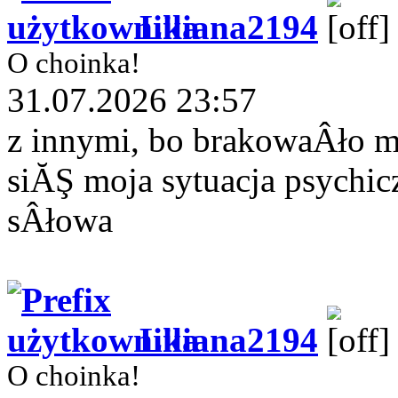
Liliana2194
O choinka!
31.07.2026 23:57
z innymi, bo brakowaÂło 
siĂŞ moja sytuacja psychi
sÂłowa
Liliana2194
O choinka!