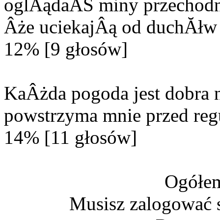
oglÂądaĂŚ miny przechodn
Âże uciekajÂą od duchĂłw 
12% [9 głosów]
KaÂżda pogoda jest dobra n
powstrzyma mnie przed reg
14% [11 głosów]
Ogółem
Musisz zalogować s