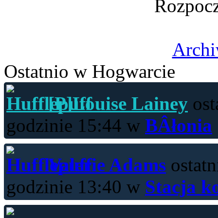
Rozpocz
Archi
Ostatnio w Hogwarcie
[P]Louise Lainey
ost
godzinie 15:44 w
BÂłonia
Valerie Adams
ostatn
godzinie 13:40 w
Stacja k