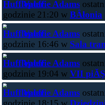
Valerie Adams
ostatn
godzinie 21:20 w
BÂłonia
Valerie Adams
ostatn
godzinie 16:46 w
Sala tra
Valerie Adams
ostatn
godzinie 19:04 w
VII piĂŞ
Valerie Adams
ostatn
godzinie 18:15 w
Dziedzin