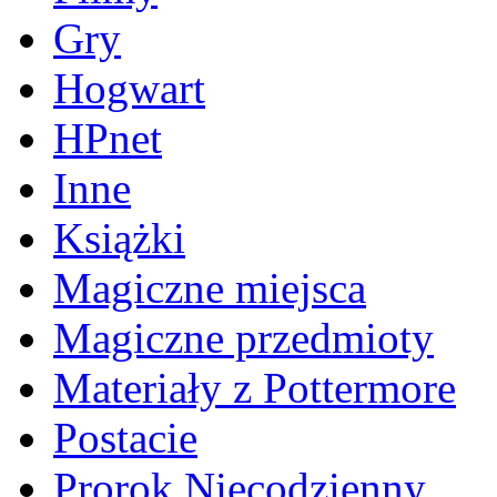
Gry
Hogwart
HPnet
Inne
Książki
Magiczne miejsca
Magiczne przedmioty
Materiały z Pottermore
Postacie
Prorok Niecodzienny