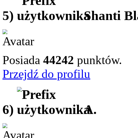
5)
Shanti B
Posiada
44242
punktów.
Przejdź do profilu
6)
A.