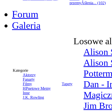
przemyÂślenia... (102)
Forum
Galeria
Losowe a
Alison 
Alison 
Kategorie
Potter
Aktorzy
Fanarty
Dan - 
Filmy
Tapety
HPnetowe Memy
Magicz
Inne
J.K. Rowling
Jim Br