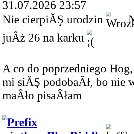
31.07.2026 23:57
Nie cierpiĂŞ urodzin
N
juÂż 26 na karku
A co do poprzedniego Hog
mi siĂŞ podobaÂł, bo nie 
maÂło pisaÂłam