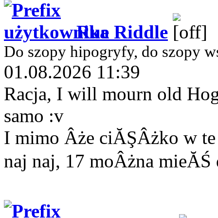
Rue Riddle
Do szopy hipogryfy, do szopy w
01.08.2026 11:39
Racja, I will mourn old Hog
samo :v
I mimo Âże ciĂŞÂżko w te u
naj naj, 17 moÂżna mieĂŚ 