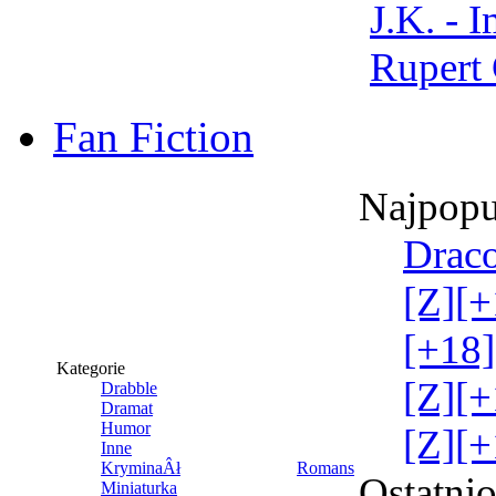
J.K. - 
Rupert 
Fan Fiction
Najpopu
Draco
[Z][+
[+18]
Kategorie
[Z][+
Drabble
Dramat
Humor
[Z][+
Inne
KryminaÂł
Romans
Ostatni
Miniaturka