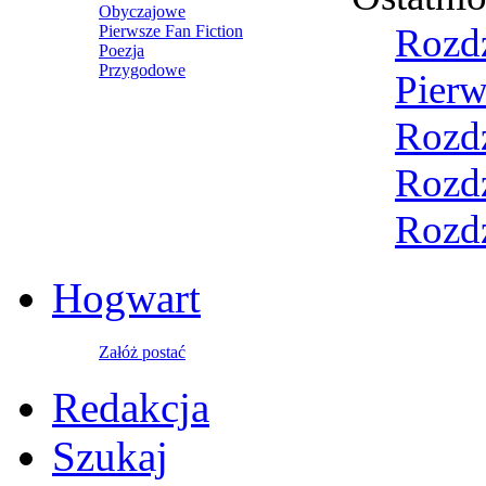
Obyczajowe
Rozdz
Pierwsze Fan Fiction
Poezja
Przygodowe
Pierw
Rozdz
Rozdz
Rozdz
Hogwart
Załóż postać
Redakcja
Szukaj