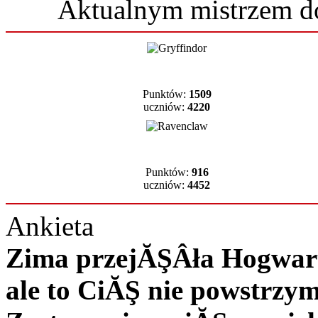
Aktualnym mistrzem 
Punktów:
1509
uczniów:
4220
Punktów:
916
uczniów:
4452
Ankieta
Zima przejĂŞÂła Hogwart 
ale to CiĂŞ nie powstrzy