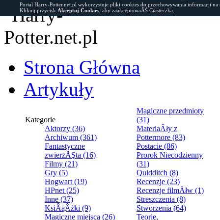
Portal Harry-Potter.net.pl wykorzystuje pliki cookies do przechowywania informacji na
Kliknij przycisk
Akceptuj Cookies
, aby zaakceptowaĂŚ Ciasteczka.
Strona Główna
Artykuły
Magiczne przedmioty
Kategorie
(31)
Aktorzy (36)
MateriaÂły z
Archiwum (361)
Pottermore (83)
Fantastyczne
Postacie (86)
zwierzĂŞta (16)
Prorok Niecodzienny
Filmy (21)
(31)
Gry (5)
Quidditch (8)
Hogwart (19)
Recenzje (23)
HPnet (25)
Recenzje filmĂłw (1)
Inne (37)
Streszczenia (8)
KsiÂąÂżki (9)
Stworzenia (64)
Magiczne miejsca (26)
Teorie,