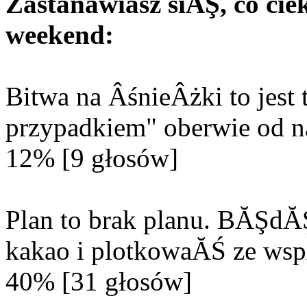
Zastanawiasz siĂŞ, co c
weekend:
Bitwa na ÂśnieÂżki to jes
przypadkiem" oberwie od n
12% [9 głosów]
Plan to brak planu. BĂŞd
kakao i plotkowaĂŚ ze wsp
40% [31 głosów]