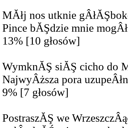
MĂłj nos utknie gÂłĂŞbok
Pince bĂŞdzie mnie mogÂła
13% [10 głosów]
WymknĂŞ siĂŞ cicho do M
NajwyÂższa pora uzupeÂłn
9% [7 głosów]
PostraszĂŞ we WrzeszczÂą