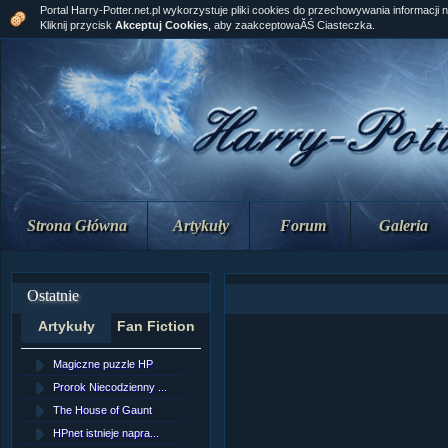
Portal Harry-Potter.net.pl wykorzystuje pliki cookies do przechowywania informacji 
Kliknij przycisk
Akceptuj Cookies
, aby zaakceptowaĂŚ Ciasteczka.
Strona Główna
Artykuły
Forum
Galeria
Ostatnie
Artykuły
Fan Fiction
Magiczne puzzle HP
[NZ]RozdziaÂł 10 cz...
Prorok Niecodzienny ...
[NZ]RozdziaÂł 10 cz...
The House of Gaunt
[NZ]RozdziaÂł 9 cz....
HPnet istnieje napra...
Remus Lupin