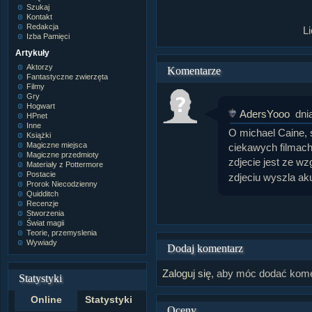
Szukaj
Kontakt
Redakcja
L
Izba Pamięci
Artykuły
Aktorzy
Komentarze
Fantastyczne zwierzęta
Filmy
Gry
Hogwart
AdersYooo
dni
HPnet
Inne
O michael Caine, s
Książki
Magiczne miejsca
ciekawych filmach
Magiczne przedmioty
zdjecie jest ze w
Materiały z Pottermore
Postacie
zdjeciu wyszla aku
Prorok Niecodzienny
Quidditch
Recenzje
Stworzenia
Świat magii
Teorie, przemyslenia
Wywiady
Dodaj komentarz
Zaloguj się
, aby móc dodać kome
Statystyki
Online
Statystyki
Oceny