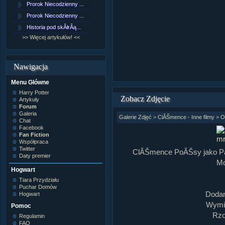
Prorok Niecodzienny ...
[NZ]RozdziaÂł 9 cz....
Prorok Niecodzienny ...
[NZ]RozdziaÂł 8 cz....
Historia pod skĂłrÂą...
[NZ]RozdziaÂł 8 cz....
>> Więcej artykułów! <<
>> Więcej fan fiction! <<
Nawigacja
Menu Główne
Harry Potter
Zobacz Zdjęcie
Artykuły
Forum
Galeria
Galerie Zdjęć
>
ClĂŠmence - Inne filmy
>
O
Chat
Facebook
Fan Fiction
Współpraca
Twitter
ClĂŠmence PoĂŠsy jako Paul
Daty premier
Mo
Hogwart
Tiara Przydziału
Puchar Domów
Dodan
Hogwart
Wymia
Pomoc
Rzo
Regulamin
FAQ