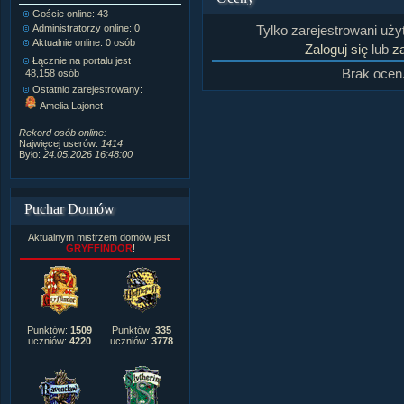
Goście online: 43
Napisanych artykułów:
1,087
Tylko zarejestrowani uż
Administratorzy online: 0
Dodanych newsów:
10,564
Aktualnie online: 0 osób
Zdjęć w galerii:
21,490
Zaloguj się
lub
za
Tematów na forum:
3,921
Łącznie na portalu jest
Brak ocen
Postów na forum:
319,637
48,158 osób
Komentarzy do materiałów:
Ostatnio zarejestrowany:
222,019
Amelia Lajonet
Rozdanych pochwał:
3,327
Wlepionych ostrzeżeń:
4,170
Rekord osób online:
Najwięcej userów:
1414
Było:
24.05.2026 16:48:00
Puchar Domów
Aktualnym mistrzem domów jest
GRYFFINDOR
!
Punktów:
1509
Punktów:
335
uczniów:
4220
uczniów:
3778