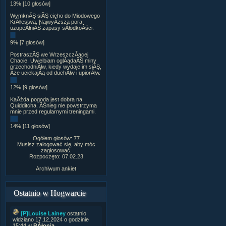
13% [10 głosów]
WymknĂŞ siĂŞ cicho do Miodowego
KrĂłlestwa. NajwyÂższa pora
uzupeÂłniĂŚ zapasy sÂłodkoÂści.
9% [7 głosów]
PostraszĂŞ we WrzeszczÂącej
Chacie. Uwielbiam oglÂądaĂŚ miny
przechodniĂłw, kiedy wydaje im siĂŞ,
Âże uciekajÂą od duchĂłw i upiorĂłw.
12% [9 głosów]
KaÂżda pogoda jest dobra na
Quidditcha. ÂŚnieg nie powstrzyma
mnie przed regularnymi treningami.
14% [11 głosów]
Ogółem głosów: 77
Musisz zalogować się, aby móc
zagłosować.
Rozpoczęto: 07.02.23
Archiwum ankiet
Ostatnio w Hogwarcie
[P]Louise Lainey
ostatnio
widziano 17.12.2024 o godzinie
15:44 w
BÂłonia