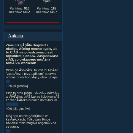
Punktów:
916
Punktów:
115
uczniów:
4452
uczniów:
4107
Ankieta
Zima przejĂŞÂła Hogwart i
okolice, Âśnieg mocno sypie, ale
to CiĂŞ nie powstrzyma przed
robieniem planĂłw. Zastanawiasz
siĂŞ, co ciekawego moÂżna
robiĂŚ w weekend:
Bitwa na ÂśnieÂżki to jest to! MoÂże
"zupeÂłnym przypadkiem" oberwie
od nas przechodzÂący obok Snape.
12% [9 głosów]
Plan to brak planu. BĂŞdĂŞ leÂżeĂŚ
w ÂłĂłÂżku, piĂŚ kakao i plotkowaĂŚ
ze wspĂłÂłlokatorami z dormitorium.
40% [31 głosów]
MĂłj nos utknie gÂłĂŞboko w
ksiÂąÂżkach. Tylko pani Pince
bĂŞdzie mnie mogÂła odgoniĂŚ od
czytania.