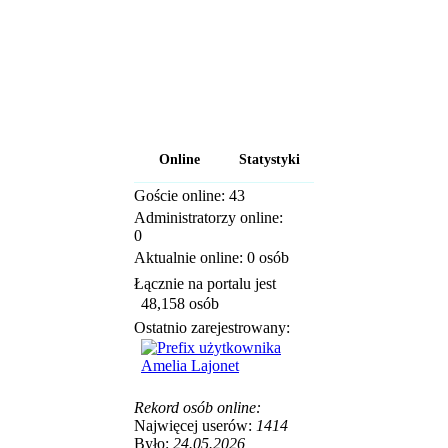
Online
Statystyki
Goście online: 43
Napisanych artykuł
1,087
Administratorzy online:
0
Dodanych newsów
10,564
Aktualnie online: 0 osób
Zdjęć w galerii:
21,
Łącznie na portalu jest
Tematów na forum:
48,158 osób
3,921
Ostatnio zarejestrowany:
Postów na forum:
319,637
Amelia Lajonet
Komentarzy do
materiałów:
222,01
Rekord osób online:
Rozdanych pochwa
Najwięcej userów:
1414
3,327
Było:
24.05.2026