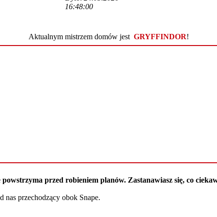
Wlepionych ostrzeż
16:48:00
4,170
Aktualnym mistrzem domów jest
GRYFFINDOR
!
 nie powstrzyma przed robieniem planów. Zastanawiasz się, co cie
od nas przechodzący obok Snape.