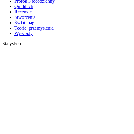
Prorok Niecodzienny
Quidditch
Recenzje
Stworzenia
Świat magii
Teorie, przemyslenia
Wywiady
Statystyki