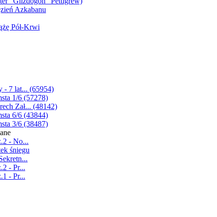
ter "Glizdogon" Pettigrew)
ięzień Azkabanu
iążę Pół-Krwi
- 7 lat... (65954)
sta 1/6 (57278)
rech Zał... (48142)
sta 6/6 (43844)
sta 3/6 (38487)
wane
.2 - No...
tek śniegu
Sekretn...
2 - Pr...
1 - Pr...