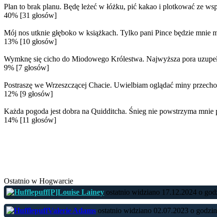
Plan to brak planu. Będę leżeć w łóżku, pić kakao i plotkować ze ws
40% [31 głosów]
Mój nos utknie głęboko w książkach. Tylko pani Pince będzie mnie m
13% [10 głosów]
Wymknę się cicho do Miodowego Królestwa. Najwyższa pora uzupełn
9% [7 głosów]
Postraszę we Wrzeszczącej Chacie. Uwielbiam oglądać miny przechod
12% [9 głosów]
Każda pogoda jest dobra na Quidditcha. Śnieg nie powstrzyma mnie 
14% [11 głosów]
Ostatnio w Hogwarcie
[P]Louise Lainey
ostatnio widziano 17.12.2024 o god
Valerie Adams
ostatnio widziano 02.07.2023 o godzi