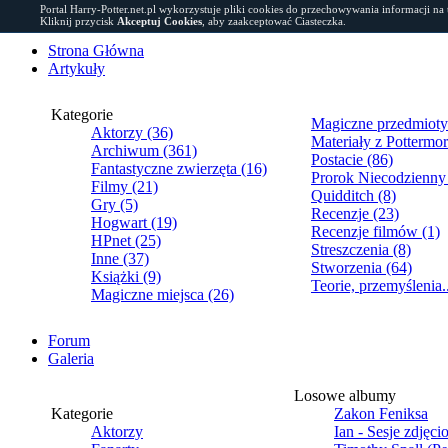
Portal Harry-Potter.net.pl wykorzystuje pliki cookies do przechowywania informacji na
Kliknij przycisk
Akceptuj Cookies
, aby zaakceptować Ciasteczka.
Strona Główna
Artykuły
Kategorie
Magiczne przedmioty
Aktorzy (36)
Materiały z Pottermor
Archiwum (361)
Postacie (86)
Fantastyczne zwierzęta (16)
Prorok Niecodzienny
Filmy (21)
Quidditch (8)
Gry (5)
Recenzje (23)
Hogwart (19)
Recenzje filmów (1)
HPnet (25)
Streszczenia (8)
Inne (37)
Stworzenia (64)
Książki (9)
Teorie, przemyślenia.
Magiczne miejsca (26)
Forum
Galeria
Losowe albumy
Kategorie
Zakon Feniksa
Aktorzy
Ian - Sesje zdjęc