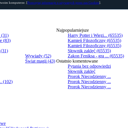
 twoim komputerze. [
Przeczytaj informacje o używanych przez nas Cookies
].
Najpopularniejsze
 (31)
Harry Potter i Więzi... (65535)
e (83)
Kamień Filozoficzny (65535)
Kamień Filozoficzny (65535)
 (31)
Słownik zaklęć (65535)
Wywiady (52)
Zakon Feniksa - gra ... (65535)
Świat magii (43)
Ostatnio komentowane
Pytania bez odpowiedzi
Słownik zaklęć
Prorok Niecodzienny ...
.. (102)
Prorok Niecodzienny ...
Prorok Niecodzienny ...
iowe