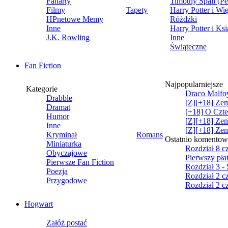
Fanarty
Timothy Spall (Pe
Filmy
Tapety
Harry Potter i W
HPnetowe Memy
Różdżki
Inne
Harry Potter i Ks
J.K. Rowling
Inne
Świąteczne
Fan Fiction
Najpopularniejsze
Kategorie
Draco Malfoy 
Drabble
[Z][+18] Zem
Dramat
[+18] O Czte
Humor
[Z][+18] Zem
Inne
[Z][+18] Zem
Kryminał
Romans
Ostatnio komento
Miniaturka
Rozdział 8 cz
Obyczajowe
Pierwszy pła
Pierwsze Fan Fiction
Rozdział 3 - 
Poezja
Rozdział 2 cz.
Przygodowe
Rozdział 2 cz.
Hogwart
Załóż postać