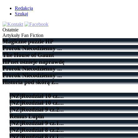
Redakcja
Szukaj
Ostatnie
Artykuły
Fan Fiction
Magiczne puzzle HP
Prorok Niecodzienny ...
The House of Gaunt
HPnet istnieje naprawdę
Prorok Niecodzienny ...
Prorok Niecodzienny ...
Historia pod skórą z...
[NZ]Rozdział 10 cz....
[NZ]Rozdział 10 cz....
[NZ]Rozdział 9 cz.2...
Remus Lupin
[NZ]Rozdział 9 cz.1...
[NZ]Rozdział 8 cz.2...
[NZ]Rozdział 8 cz.1...