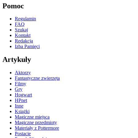
Pomoc
Regulamin
FAQ
Szukaj
Kontakt
Redakcja
Izba Pamięci
Artykuły
Aktorzy
Fantastyczne zwierzęta
Filmy
Gry
Hogwart
HPnet
Inne
Książki
Magiczne miejsca
Magiczne przedmioty
Materiały z Pottermore
Postacie