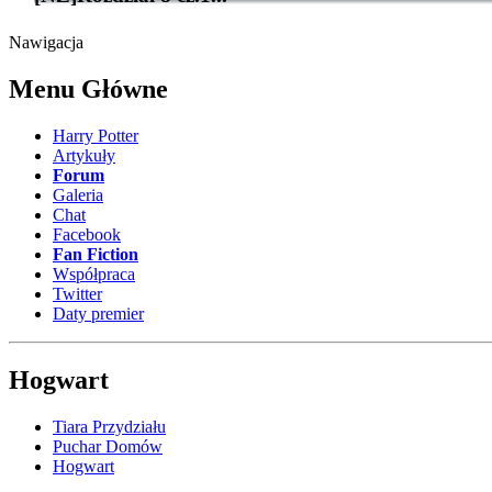
Nawigacja
Menu Główne
Harry Potter
Artykuły
Forum
Galeria
Chat
Facebook
Fan Fiction
Współpraca
Twitter
Daty premier
Hogwart
Tiara Przydziału
Puchar Domów
Hogwart