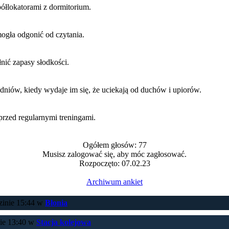
półlokatorami z dormitorium.
ogła odgonić od czytania.
ić zapasy słodkości.
niów, kiedy wydaje im się, że uciekają od duchów i upiorów.
przed regularnymi treningami.
Ogółem głosów: 77
Musisz zalogować się, aby móc zagłosować.
Rozpoczęto: 07.02.23
Archiwum ankiet
zinie 15:44 w
Błonia
nie 13:40 w
Stacja kolejowa