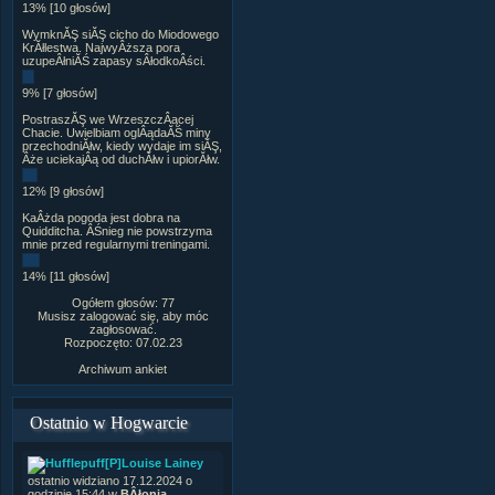
13% [10 głosów]
WymknĂŞ siĂŞ cicho do Miodowego
KrĂłlestwa. NajwyÂższa pora
uzupeÂłniĂŚ zapasy sÂłodkoÂści.
9% [7 głosów]
PostraszĂŞ we WrzeszczÂącej
Chacie. Uwielbiam oglÂądaĂŚ miny
przechodniĂłw, kiedy wydaje im siĂŞ,
Âże uciekajÂą od duchĂłw i upiorĂłw.
12% [9 głosów]
KaÂżda pogoda jest dobra na
Quidditcha. ÂŚnieg nie powstrzyma
mnie przed regularnymi treningami.
14% [11 głosów]
Ogółem głosów: 77
Musisz zalogować się, aby móc
zagłosować.
Rozpoczęto: 07.02.23
Archiwum ankiet
Ostatnio w Hogwarcie
[P]Louise Lainey
ostatnio widziano 17.12.2024 o
godzinie 15:44 w
BÂłonia