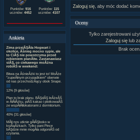
Zaloguj się
, aby móc dodać kome
Punktów:
916
Punktów:
115
uczniów:
4452
uczniów:
4107
Oceny
Tylko zarejestrowani uż
Ankieta
Zaloguj się
lub
za
Zima przejĂŞÂła Hogwart i
Brak ocen
okolice, Âśnieg mocno sypie, ale
to CiĂŞ nie powstrzyma przed
robieniem planĂłw. Zastanawiasz
siĂŞ, co ciekawego moÂżna
robiĂŚ w weekend:
Bitwa na ÂśnieÂżki to jest to! MoÂże
"zupeÂłnym przypadkiem" oberwie
od nas przechodzÂący obok Snape.
12% [9 głosów]
Plan to brak planu. BĂŞdĂŞ leÂżeĂŚ
w ÂłĂłÂżku, piĂŚ kakao i plotkowaĂŚ
ze wspĂłÂłlokatorami z dormitorium.
40% [31 głosów]
MĂłj nos utknie gÂłĂŞboko w
ksiÂąÂżkach. Tylko pani Pince
bĂŞdzie mnie mogÂła odgoniĂŚ od
czytania.