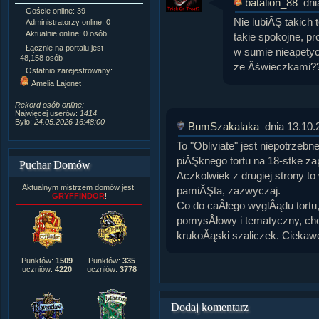
batalion_88
dni
Goście online: 39
Napisanych artykułów:
1,087
Nie lubiĂŞ takich 
Administratorzy online: 0
Dodanych newsów:
10,564
Aktualnie online: 0 osób
Zdjęć w galerii:
21,490
takie spokojne, pr
Tematów na forum:
3,921
Łącznie na portalu jest
w sumie nieapety
Postów na forum:
319,637
48,158 osób
ze Âświeczkami?
Komentarzy do materiałów:
Ostatnio zarejestrowany:
222,019
Amelia Lajonet
Rozdanych pochwał:
3,327
Wlepionych ostrzeżeń:
4,170
Rekord osób online:
Najwięcej userów:
1414
Było:
24.05.2026 16:48:00
BumSzakalaka
dnia 13.10.
To "Obliviate" jest niepotrzebn
piĂŞknego tortu na 18-stke z
Puchar Domów
Aczkolwiek z drugiej strony t
Aktualnym mistrzem domów jest
pamiĂŞta, zazwyczaj.
GRYFFINDOR
!
Co do caÂłego wyglÂądu tortu,
pomysÂłowy i tematyczny, cho
krukoĂąski szaliczek. Ciekawe
Punktów:
1509
Punktów:
335
uczniów:
4220
uczniów:
3778
Dodaj komentarz