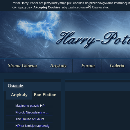
Portal Harry-Potter.net.pl wykorzystuje pliki cookies do przechowywania informacji 
Kliknij przycisk
Akceptuj Cookies
, aby zaakceptowaĂŚ Ciasteczka.
Strona Główna
Artykuły
Forum
Galeria
Ostatnie
Artykuły
Fan Fiction
Magiczne puzzle HP
[NZ]Rozdział 10 cz....
Prorok Niecodzienny ...
[NZ]Rozdział 10 cz....
The House of Gaunt
[NZ]Rozdział 9 cz.2...
HPnet istnieje naprawdę
Remus Lupin