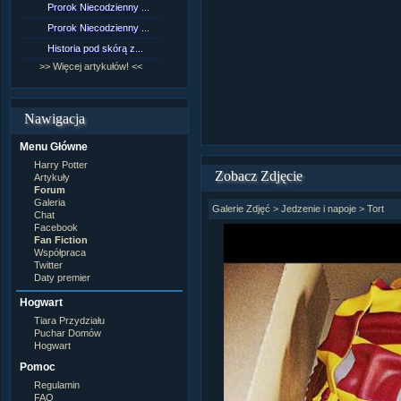
Prorok Niecodzienny ...
[NZ]Rozdział 9 cz.1...
Prorok Niecodzienny ...
[NZ]Rozdział 8 cz.2...
Historia pod skórą z...
[NZ]Rozdział 8 cz.1...
>> Więcej artykułów! <<
>> Więcej fan fiction! <<
Nawigacja
Menu Główne
Harry Potter
Zobacz Zdjęcie
Artykuły
Forum
Galeria
Galerie Zdjęć
>
Jedzenie i napoje
>
Tort
Chat
Facebook
Fan Fiction
Współpraca
Twitter
Daty premier
Hogwart
Tiara Przydziału
Puchar Domów
Hogwart
Pomoc
Regulamin
FAQ