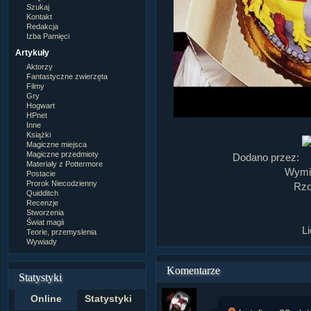
Szukaj
Kontakt
Redakcja
Izba Pamięci
Artykuły
Aktorzy
Fantastyczne zwierzęta
Filmy
Gry
Hogwart
HPnet
Inne
Książki
Magiczne miejsca
Magiczne przedmioty
Dodano przez:
Materiały z Pottermore
Wymia
Postacie
Prorok Niecodzienny
Rzo
Quidditch
Recenzje
Stworzenia
Świat magii
L
Teorie, przemyslenia
Wywiady
Komentarze
Statystyki
Online
Statystyki