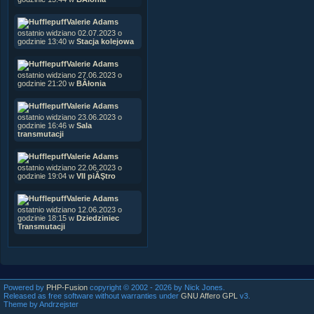
Valerie Adams
ostatnio widziano 02.07.2023 o
godzinie 13:40 w
Stacja kolejowa
Valerie Adams
ostatnio widziano 27.06.2023 o
godzinie 21:20 w
BÂłonia
Valerie Adams
ostatnio widziano 23.06.2023 o
godzinie 16:46 w
Sala
transmutacji
Valerie Adams
ostatnio widziano 22.06.2023 o
godzinie 19:04 w
VII piĂŞtro
Valerie Adams
ostatnio widziano 12.06.2023 o
godzinie 18:15 w
Dziedziniec
Transmutacji
Powered by
PHP-Fusion
copyright © 2002 - 2026 by Nick Jones.
Released as free software without warranties under
GNU Affero GPL
v3.
Theme by Andrzejster