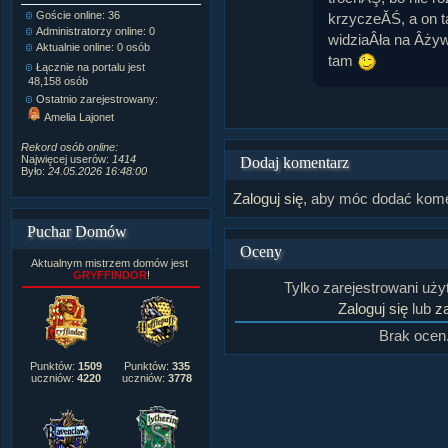
Goście online: 36
Napisanych artykułów:
1,087
krzyczeĂŚ, a on t
Administratorzy online: 0
Dodanych newsów:
10,564
widziaÂła na Âżyw
Aktualnie online: 0 osób
Zdjęć w galerii:
21,490
tam
Tematów na forum:
3,921
Łącznie na portalu jest
Postów na forum:
319,637
48,158 osób
Komentarzy do materiałów:
Ostatnio zarejestrowany:
222,019
Amelia Lajonet
Rozdanych pochwał:
3,327
Wlepionych ostrzeżeń:
4,170
Rekord osób online:
Najwięcej userów:
1414
Dodaj komentarz
Było:
24.05.2026 16:48:00
Zaloguj się
, aby móc dodać kome
Puchar Domów
Oceny
Aktualnym mistrzem domów jest
GRYFFINDOR
!
Tylko zarejestrowani uż
Zaloguj się
lub
za
Brak ocen
Punktów:
1509
Punktów:
335
uczniów:
4220
uczniów:
3778