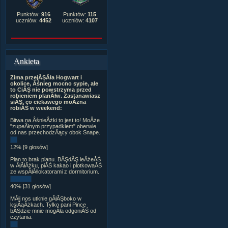
Punktów:
916
Punktów:
115
uczniów:
4452
uczniów:
4107
Ankieta
Zima przejĂŞÂła Hogwart i
okolice, Âśnieg mocno sypie, ale
to CiĂŞ nie powstrzyma przed
robieniem planĂłw. Zastanawiasz
siĂŞ, co ciekawego moÂżna
robiĂŚ w weekend:
Bitwa na ÂśnieÂżki to jest to! MoÂże
"zupeÂłnym przypadkiem" oberwie
od nas przechodzÂący obok Snape.
12% [9 głosów]
Plan to brak planu. BĂŞdĂŞ leÂżeĂŚ
w ÂłĂłÂżku, piĂŚ kakao i plotkowaĂŚ
ze wspĂłÂłlokatorami z dormitorium.
40% [31 głosów]
MĂłj nos utknie gÂłĂŞboko w
ksiÂąÂżkach. Tylko pani Pince
bĂŞdzie mnie mogÂła odgoniĂŚ od
czytania.