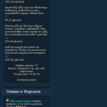
13% [10 głosów]
WymknĂŞ siĂŞ cicho do Miodowego
KrĂłlestwa. NajwyÂższa pora
uzupeÂłniĂŚ zapasy sÂłodkoÂści.
9% [7 głosów]
PostraszĂŞ we WrzeszczÂącej
Chacie. Uwielbiam oglÂądaĂŚ miny
przechodniĂłw, kiedy wydaje im siĂŞ,
Âże uciekajÂą od duchĂłw i upiorĂłw.
12% [9 głosów]
KaÂżda pogoda jest dobra na
Quidditcha. ÂŚnieg nie powstrzyma
mnie przed regularnymi treningami.
14% [11 głosów]
Ogółem głosów: 77
Musisz zalogować się, aby móc
zagłosować.
Rozpoczęto: 07.02.23
Archiwum ankiet
Ostatnio w Hogwarcie
[P]Louise Lainey
ostatnio
widziano 17.12.2024 o godzinie
15:44 w
BÂłonia