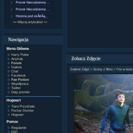
Prorok Niecodzienny ...
[NZ]RozdziaÂł 9 cz....
Prorok Niecodzienny ...
[NZ]RozdziaÂł 8 cz....
Historia pod skĂłrÂą...
[NZ]RozdziaÂł 8 cz....
>> Więcej artykułów! <<
>> Więcej fan fiction! <<
Nawigacja
Menu Główne
Harry Potter
Zobacz Zdjęcie
Artykuły
Forum
Galeria
Galerie Zdjęć
>
Sceny z filmu
>
Trio w lesie
Chat
Facebook
Fan Fiction
Współpraca
Twitter
Daty premier
Hogwart
Tiara Przydziału
Puchar Domów
Hogwart
Pomoc
Regulamin
FAQ