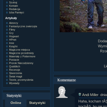
Szukaj
Kontakt
Redakcja
Izba Pamięci
Artykuły
Aktorzy
Fantastyczne zwierzęta
Filmy
Gry
Hogwart
HPnet
Doda
Inne
Wymia
Książki
Magiczne miejsca
Rzom
Magiczne przedmioty
Materiały z Pottermore
Postacie
Prorok Niecodzienny
L
Quidditch
Recenzje
Stworzenia
Świat magii
Komentarze
Teorie, przemyslenia
Wywiady
Andi Miller
dnia
Statystyki
Haha, kocham tĂ
Online
Statystyki
trochĂŞ, bo nie ro