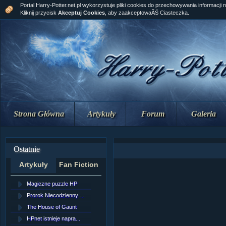
Portal Harry-Potter.net.pl wykorzystuje pliki cookies do przechowywania informacji 
Kliknij przycisk
Akceptuj Cookies
, aby zaakceptowaĂŚ Ciasteczka.
Strona Główna
Artykuły
Forum
Galeria
Ostatnie
Artykuły
Fan Fiction
Magiczne puzzle HP
[NZ]RozdziaÂł 10 cz...
Prorok Niecodzienny ...
[NZ]RozdziaÂł 10 cz...
The House of Gaunt
[NZ]RozdziaÂł 9 cz....
HPnet istnieje napra...
Remus Lupin