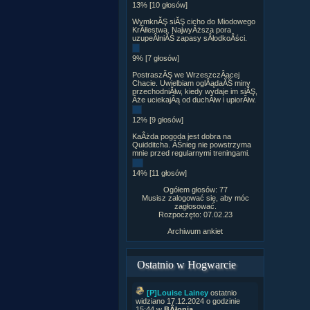
13% [10 głosów]
WymknĂŞ siĂŞ cicho do Miodowego
KrĂłlestwa. NajwyÂższa pora
uzupeÂłniĂŚ zapasy sÂłodkoÂści.
9% [7 głosów]
PostraszĂŞ we WrzeszczÂącej
Chacie. Uwielbiam oglÂądaĂŚ miny
przechodniĂłw, kiedy wydaje im siĂŞ,
Âże uciekajÂą od duchĂłw i upiorĂłw.
12% [9 głosów]
KaÂżda pogoda jest dobra na
Quidditcha. ÂŚnieg nie powstrzyma
mnie przed regularnymi treningami.
14% [11 głosów]
Ogółem głosów: 77
Musisz zalogować się, aby móc
zagłosować.
Rozpoczęto: 07.02.23
Archiwum ankiet
Ostatnio w Hogwarcie
[P]Louise Lainey
ostatnio
widziano 17.12.2024 o godzinie
15:44 w
BÂłonia