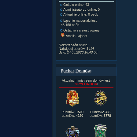
Goście online: 43
Napisanych a
Administratorzy online: 0
Dodanych n
Aktualnie online: 0 osób
Zdjęć w galeri
Tematów na f
Łącznie na portalu jest
Postów na fo
48,158 osób
Komentarzy d
Ostatnio zarejestrowany:
222,019
Amelia Lajonet
Rozdanych p
Wlepionych o
Rekord osób online:
Najwięcej userów:
1414
Było:
24.05.2026 16:48:00
Puchar Domów
Aktualnym mistrzem domów jest
GRYFFINDOR
!
Punktów:
1509
Punktów:
335
uczniów:
4220
uczniów:
3778