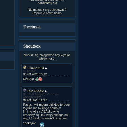
Zarejestruj się
Nie możesz się zalogować?
Poproś o
nowe hasło
Facebook
Shoutbox
Musisz się zalogować aby wysłać
wiadomość.
Liliana2194
O choinka!
03.08.2026 15:12
DziĂŞki
Rue Riddle
Do szopy hipogryfy, do szopy
wszyscy wraz!
01.08.2026 11:39
Racja, I will mourn old Hog forever,
to juÂż nie byÂło to samo :v
I mimo Âże ciĂŞÂżko w te
urodziny, to i tak wszystkiego naj
naj, 17 moÂżna mieĂŚ do 40 na
spokojnie