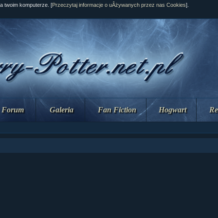
na twoim komputerze. [
Przeczytaj informacje o uÂżywanych przez nas Cookies
].
Forum
Galeria
Fan Fiction
Hogwart
Re
ziaÂł 10 cz...
ziaÂł 10 cz...
ziaÂł 9 cz....
upin