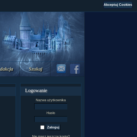
dakcja
Szukaj
Logowanie
Nazwa użytkownika
Hasło
Nie masz jeszcze konta?