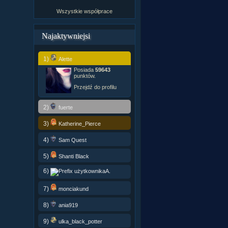
Wszystkie współprace
Najaktywniejsi
1)
Alette
Posiada
59643
punktów.
Przejdź do profilu
2)
fuerte
3)
Katherine_Pierce
4)
Sam Quest
5)
Shanti Black
6)
A.
7)
monciakund
8)
ania919
9)
ulka_black_potter