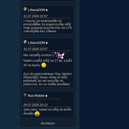
Liliana2194
O choinka!
31.07.2026 23:57
z innymi, bo brakowaÂło mi
pomysÂłĂłw, bo pogorszyÂła siĂŞ
moja sytuacja psychiczna i bo LYS
zniknĂŞÂła bez sÂłowa
Liliana2194
O choinka!
31.07.2026 23:57
Nie cierpiĂŞ urodzin
Nadal czujĂŞ siĂŞ na 17 lat, a juÂż
26 na karku
A co do poprzedniego Hog, bardzo
tĂŞskniĂŞ. Nowy mniej mi siĂŞ
podobaÂł, bo nie wyszÂły mi
poboczne, bo za maÂło pisaÂłam
Rue Riddle
Do szopy hipogryfy, do szopy
wszyscy wraz!
26.07.2026 20:12
Jako tako, nawet mi siĂŞ sb dziÂś
ÂśniÂło
Archiwum