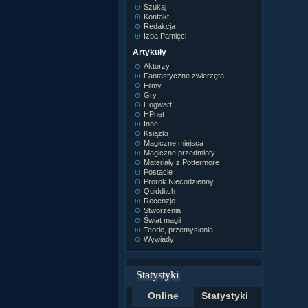
Szukaj
Kontakt
Redakcja
Izba Pamięci
Artykuły
Aktorzy
Fantastyczne zwierzęta
Filmy
Gry
Hogwart
HPnet
Inne
Książki
Magiczne miejsca
Magiczne przedmioty
Materiały z Pottermore
Postacie
Prorok Niecodzienny
Quidditch
Recenzje
Stworzenia
Świat magii
Teorie, przemyslenia
Wywiady
Statystyki
Online
Statystyki