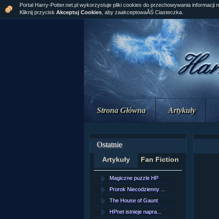
Portal Harry-Potter.net.pl wykorzystuje pliki cookies do przechowywania informacji 
Kliknij przycisk
Akceptuj Cookies
, aby zaakceptowaĂŚ Ciasteczka.
Strona Główna
Artykuły
Ostatnie
Artykuły
Fan Fiction
Magiczne puzzle HP
[NZ]Rozd
Prorok Niecodzienny ...
[NZ]Rozd
The House of Gaunt
[NZ]Rozd
HPnet istnieje napra...
Remus L