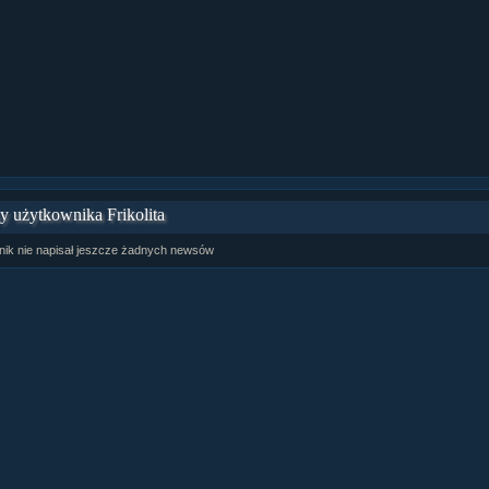
ziaÂł 9 cz....
ziaÂł 8 cz....
ziaÂł 8 cz....
fan fiction! <<
 użytkownika Frikolita
ik nie napisał jeszcze żadnych newsów