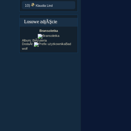
10)
Klaudia Lind
Losowe zdjĂŞcie
Bransoletka
Album:
BiÂżuteria
DodaÂł:
Bad
wolf