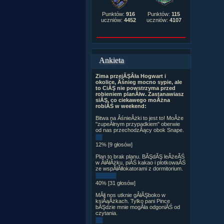
Punktów:
916
Punktów:
115
uczniów:
4452
uczniów:
4107
Ankieta
Zima przejĂŞÂła Hogwart i
okolice, Âśnieg mocno sypie, ale
to CiĂŞ nie powstrzyma przed
robieniem planĂłw. Zastanawiasz
siĂŞ, co ciekawego moÂżna
robiĂŚ w weekend:
Bitwa na ÂśnieÂżki to jest to! MoÂże
"zupeÂłnym przypadkiem" oberwie
od nas przechodzÂący obok Snape.
12% [9 głosów]
Plan to brak planu. BĂŞdĂŞ leÂżeĂŚ
w ÂłĂłÂżku, piĂŚ kakao i plotkowaĂŚ
ze wspĂłÂłlokatorami z dormitorium.
40% [31 głosów]
MĂłj nos utknie gÂłĂŞboko w
ksiÂąÂżkach. Tylko pani Pince
bĂŞdzie mnie mogÂła odgoniĂŚ od
czytania.