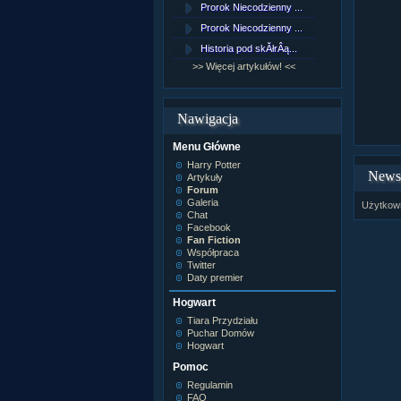
Prorok Niecodzienny ...
[NZ]Rozd
Prorok Niecodzienny ...
[NZ]Rozd
Historia pod skĂłrÂą...
[NZ]Rozd
>> Więcej artykułów! <<
>> Więcej 
Nawigacja
Menu Główne
Harry Potter
Newsy
Artykuły
Forum
Galeria
Użytkown
Chat
Facebook
Fan Fiction
Współpraca
Twitter
Daty premier
Hogwart
Tiara Przydziału
Puchar Domów
Hogwart
Pomoc
Regulamin
FAQ