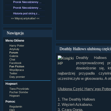
Prorok Niecodzienny ...
[NZ]Rozdział 9 cz.1...
Prorok Niecodzienny ...
[NZ]Rozdział 8 cz.2...
Historia pod skórą z...
[NZ]Rozdział 8 cz.1...
>> Więcej artykułów! <<
>> Więcej fan fiction! <<
Nawigacja
Menu Główne
Harry Potter
Deathly Hallows ulubioną częśc
Artykuły
Forum
Galeria
Deathly Hallows
Chat
przeprowadzonej p
Facebook
Fan Fiction
dowiedzenie się, k
Współpraca
najbardziej przypadła czyt
Twitter
Daty premier
uczestniczyło w głosowaniu. A ot
Hogwart
Ulubiona Część Harry`ego Potter
Tiara Przydziału
Puchar Domów
Hogwart
1. The Deathly Hallows
Pomoc
2. Więzień Azkabanu.
Regulamin
3. Czara Ognia.
FAQ