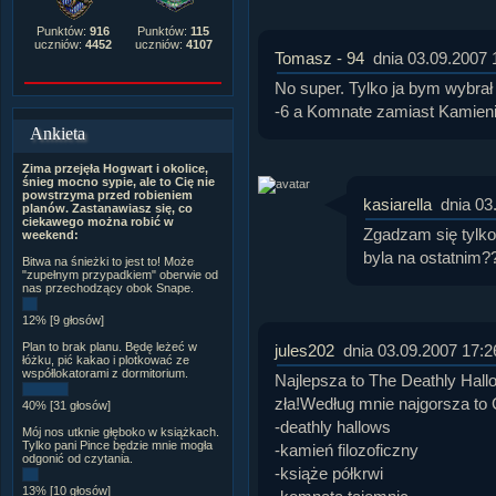
Punktów:
916
Punktów:
115
uczniów:
4452
uczniów:
4107
Tomasz - 94
dnia 03.09.2007 
No super. Tylko ja bym wybrał
-6 a Komnate zamiast Kamienia
Ankieta
Zima przejęła Hogwart i okolice,
śnieg mocno sypie, ale to Cię nie
powstrzyma przed robieniem
kasiarella
dnia 03
planów. Zastanawiasz się, co
ciekawego można robić w
Zgadzam się tylk
weekend:
byla na ostatnim?
Bitwa na śnieżki to jest to! Może
"zupełnym przypadkiem" oberwie od
nas przechodzący obok Snape.
12% [9 głosów]
Plan to brak planu. Będę leżeć w
jules202
dnia 03.09.2007 17:2
łóżku, pić kakao i plotkować ze
współlokatorami z dormitorium.
Najlepsza to The Deathly Hall
zła!Według mnie najgorsza to 
40% [31 głosów]
-deathly hallows
Mój nos utknie głęboko w książkach.
Tylko pani Pince będzie mnie mogła
-kamień filozoficzny
odgonić od czytania.
-książe półkrwi
13% [10 głosów]