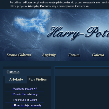
Portal Harry-Potter.net.pl wykorzystuje pliki cookies do przechowywania informacji 
Kliknij przycisk
Akceptuj Cookies
, aby zaakceptować Ciasteczka.
Strona Główna
Artykuły
Forum
Galeria
Ostatnie
Artykuły
Fan Fiction
Magiczne puzzle HP
[NZ]Rozdział 10 cz....
Prorok Niecodzienny ...
[NZ]Rozdział 10 cz....
The House of Gaunt
[NZ]Rozdział 9 cz.2...
HPnet istnieje naprawdę
Remus Lupin