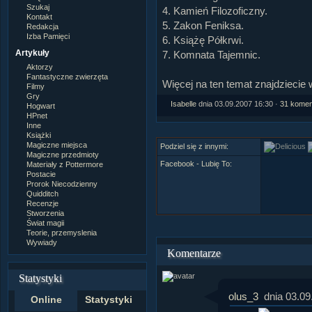
Szukaj
4. Kamień Filozoficzny.
Kontakt
5. Zakon Feniksa.
Redakcja
Izba Pamięci
6. Książę Półkrwi.
Artykuły
7. Komnata Tajemnic.
Aktorzy
Fantastyczne zwierzęta
Więcej na ten temat znajdziecie 
Filmy
Gry
Isabelle
dnia 03.09.2007 16:30 ·
31 komen
Hogwart
HPnet
Inne
Książki
Magiczne miejsca
Podziel się z innymi:
Magiczne przedmioty
Facebook - Lubię To:
Materiały z Pottermore
Postacie
Prorok Niecodzienny
Quidditch
Recenzje
Stworzenia
Świat magii
Teorie, przemyslenia
Wywiady
Komentarze
Statystyki
olus_3
dnia 03.09
Online
Statystyki