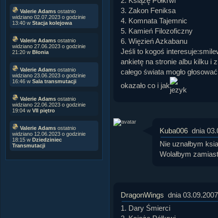
2. Książę Półkrwi
3. Zakon Feniksa
Valerie Adams
ostatnio
widziano 02.07.2023 o godzinie
4. Komnata Tajemnic
13:40 w
Stacja kolejowa
5. Kamień Filozoficzny
6. Więzień Azkabanu
Valerie Adams
ostatnio
widziano 27.06.2023 o godzinie
Jeśli to kogoś interesuje:smile
21:20 w
Błonia
ankietę na stronie albu kilku i 
Valerie Adams
ostatnio
całego świata mogło głosować,
widziano 23.06.2023 o godzinie
16:46 w
Sala transmutacji
okazało co i jak
Valerie Adams
ostatnio
widziano 22.06.2023 o godzinie
19:04 w
VII piętro
Valerie Adams
ostatnio
Kuba006
dnia 03
widziano 12.06.2023 o godzinie
18:15 w
Dziedziniec
Nie uznałbym ksia
Transmutacji
Wolałbym zamiast
DragonWings
dnia 03.09.2007
1. Dary Śmierci