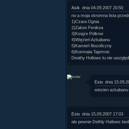
Asik
dnia 04.09.2007 20:50
no a moja skromna lista przeds
1)Czara Ognia
2)Zakon Feniksa
3)Książe Półkrwi
4)Więzień Azkabanu
5)Kamień filozoficzny
6)Komnata Tajemnic
Deathy Hollows tu nie uwzględ
Esio
dnia 15.09.2
wiezien azkabanu je
Esio
dnia 15.09.2007 17:03
ale pewnie Dethly Hallows beda