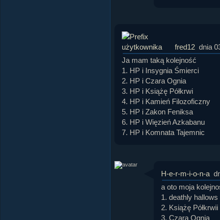
fred12
dnia 0
Ja mam taką kolejność
1. HP i Insygnia Śmierci
2. HP i Czara Ognia
3. HP i Książę Półkrwi
4. HP i Kamień Filozoficzny
5. HP i Zakon Feniksa
6. HP i Więzień Azkabanu
7. HP i Komnata Tajemnic
H-e-r-m-i-o-n-a
d
a oto moja kolejn
1. deathly hallows
2. Książę Półkrwii
3. Czara Ognia