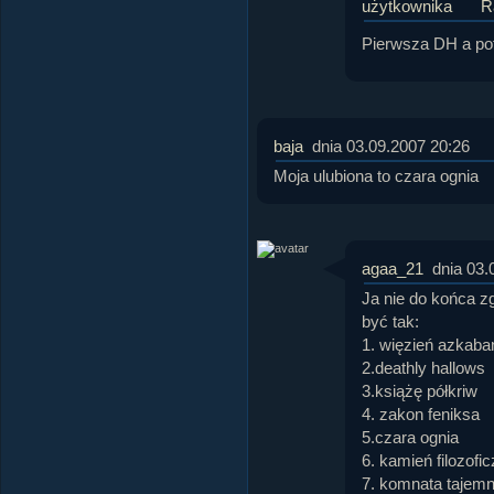
R
Pierwsza DH a p
baja
dnia 03.09.2007 20:26
Moja ulubiona to czara ognia
agaa_21
dnia 03.
Ja nie do końca z
być tak:
1. więzień azkaba
2.deathly hallows
3.książę półkriw
4. zakon feniksa
5.czara ognia
6. kamień filozofi
7. komnata tajemn