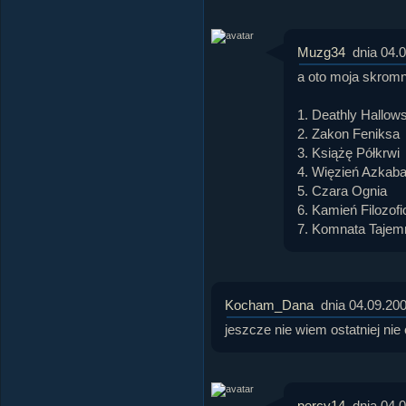
Muzg34
dnia 04.
a oto moja skromna
1. Deathly Hallow
2. Zakon Feniksa
3. Książę Półkrwi
4. Więzień Azkab
5. Czara Ognia
6. Kamień Filozof
7. Komnata Tajem
Kocham_Dana
dnia 04.09.20
jeszcze nie wiem ostatniej nie c
percy14
dnia 04.