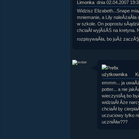
Limonka
dnia 02.04.2007 19:3
Widzisz Elizabeth...Snape miaÂ
mniemanie, a Lily naleÂżaÂła 
w szkole. On poprostu sÂądziÂł
chciaÂł wyjÂśĂŚ na kretyna. N
rozpisywaÂła, bo juÂż zaczĂ
K
emmm... ja uwaÂża
potter... a nie j
wieczystÂą bo byÂ
widziaÂł Âże narc
chciaÂł by cierpi
uczuciowy tylko n
uczniĂłw???