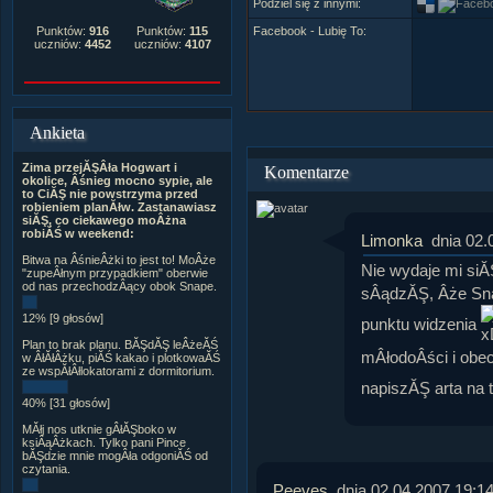
Podziel się z innymi:
Facebook - Lubię To:
Punktów:
916
Punktów:
115
uczniów:
4452
uczniów:
4107
Ankieta
Zima przejĂŞÂła Hogwart i
Komentarze
okolice, Âśnieg mocno sypie, ale
to CiĂŞ nie powstrzyma przed
robieniem planĂłw. Zastanawiasz
siĂŞ, co ciekawego moÂżna
robiĂŚ w weekend:
Limonka
dnia 02.
Bitwa na ÂśnieÂżki to jest to! MoÂże
Nie wydaje mi si
"zupeÂłnym przypadkiem" oberwie
od nas przechodzÂący obok Snape.
sÂądzĂŞ, Âże Sna
12% [9 głosów]
punktu widzenia
Plan to brak planu. BĂŞdĂŞ leÂżeĂŚ
mÂłodoÂści i obe
w ÂłĂłÂżku, piĂŚ kakao i plotkowaĂŚ
ze wspĂłÂłlokatorami z dormitorium.
napiszĂŞ arta na 
40% [31 głosów]
MĂłj nos utknie gÂłĂŞboko w
ksiÂąÂżkach. Tylko pani Pince
bĂŞdzie mnie mogÂła odgoniĂŚ od
czytania.
Peeves
dnia 02.04.2007 19:1