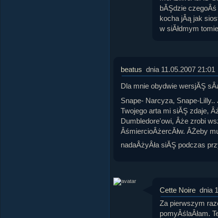
bĂŞdzie czegoÂś 
kocha jÂą jak si
w siĂłdmym tomie.
beatus
dnia 11.05.2007 21:01
Dla mnie obydwie wersjĂŞ s
Snape- Narcyza, Snape-Lilly..
Twojego arta mi siĂŞ zdaje, Â
Dumbledore'owi, Âże zrobi ws
ÂśmiercioÂżercĂłw. ÂŻeby mu 
nadaÂżyÂła siĂŞ podczas prz
Cette Noire
dnia 
Za pierwszym raz
pomyÂślaÂłam. Ter