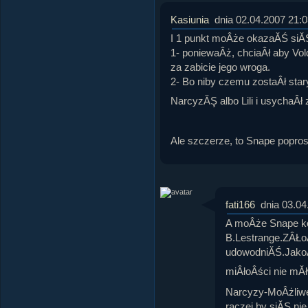
Kasiunia
dnia 02.04.2007 21:0
I 1 punkt moÂże okazaĂŚ siĂŞ
1- poniewaÂż, chciaÂł aby Vold
za zabicie jego wroga.
2- Bo niby czemu zostaÂł st
NarcyzĂŞ albo Lili i usychaÂł
Ale szczerze, to Snape popro
fati166
dnia 03.04
A moÂże Snape ko
B.Lestrange.ZÂŁoÂ
udowodniĂŚ.JakoÂ
miÂłoÂści nie mĂł
Narcyzy-MoÂżliwe,
raczej by siĂŞ ni