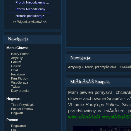
Prorok Niecodzienny ...
[NZ]Rozdział 9 cz.1...
Prorok Niecodzienny ...
[NZ]Rozdział 8 cz.2...
Historia pod skórą z...
[NZ]Rozdział 8 cz.1...
>> Więcej artykułów! <<
>> Więcej fan fiction! <<
Nawigacja
Menu Główne
Harry Potter
Nawigacja
Artykuły
Forum
Galeria
Artykuły
»
Teorie, przemyÂślenia...
»
MiÂło
Chat
Facebook
Fan Fiction
MiÂłoÂśĂŚ Snape'a
Współpraca
Twitter
Daty premier
Mam pewien pomysÂł i chciaÂł
dziwne zachowanie Snape'a - z
Hogwart
VI tomie
Harry'ego Pottera
. Snap
Tiara Przydziału
Puchar Domów
przedstawiony w ksiÂąÂżce, j
Hogwart
wiec zÂłoÂżyÂł przysiĂŞgĂŞ
Pomoc
Regulamin
FAQ