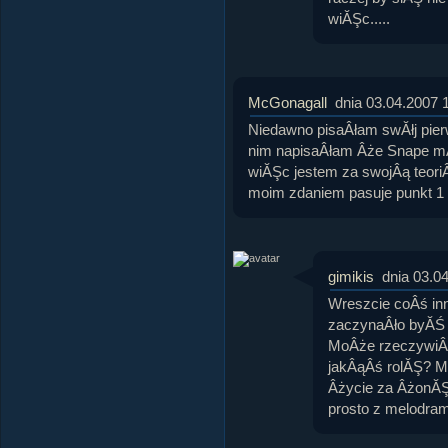
wiĂŞc.....
McGonagall
dnia 03.04.2007 
Niedawno pisaÂłam swĂłj pier
nim napisaÂłam Âże Snape mĂ
wiĂŞc jestem za swojÂą teoriÂą
moim zdaniem pasuje punkt 1
gimikis
dnia 03.0
Wreszcie coÂś inne
zaczynaÂło byĂŚ n
MoÂże rzeczywiÂś
jakÂąÂś rolĂŞ? 
Âżycie za ÂżonĂŞ
prosto z melodram