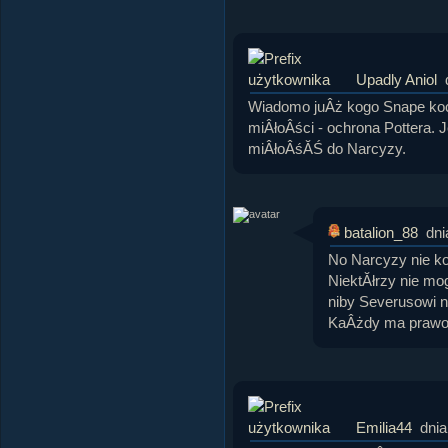
Upadly Aniol
Wiadomo juÂż kogo Snape koch
miÂłoÂści - ochrona Pottera. J
miÂłoÂśĂŚ do Narcyzy.
batalion_88
dni
No Narcyzy nie ko
NiektĂłrzy nie mo
niby Severusowi n
KaÂżdy ma prawo 
Emilia44
dnia