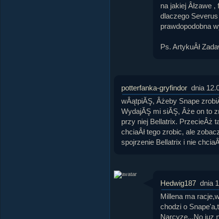
na jakiej Âłzawe ,
dlaczego Severus 
prawdopodobna wy
Ps. ArtykuÂł Zada
potterfanka-gryfindor
dnia 12.
wÂątpiĂŞ, Âżeby Snape zrobiÂ
WydajĂŞ mi siĂŞ, Âże on to zro
przy niej Bellatrix. PrzecieÂż 
chciaÂł tego zrobic, ale zobac
spojrzenie Bellatrix i nie chci
Hedwig187
dnia 
Millena ma racje,w
chodzi o Snape'a,
Narcyze...No juz n