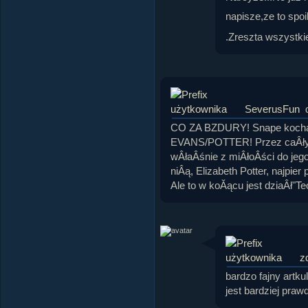
napisze,ze to spo
.Zreszta wszystkie
SeverusFun
CO ZA BZDURY! Snape kochaÂł
EVANS/POTTER! Przez caÂły c
wÂłaÂśnie z miÂłoÂści do jeg
niÂą, Elizabeth Potter, najpier
Ale to w koĂącu jest dziaÂł"Te
z
bardzo fajny artk
jest bardziej praw