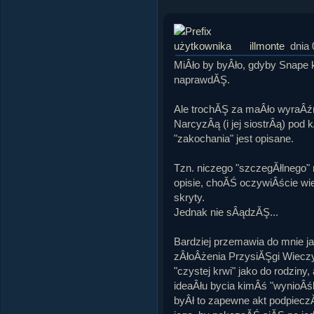
illmonte
dnia 
MiÂło by byÂło, gdyby Snape 
naprawdĂŞ.
Ale trochĂŞ za maÂło wyraÂźni
NarcyzÂą (i jej siostrÂą) pod
"zakochania" jest opisane.
Tzn. niczego "szczegĂłlnego
opisie, choĂŚ oczywiÂście wie
skryty.
Jednak nie sÂądzĂŞ...
Bardziej przemawia do mnie ja
zÂłoÂżenia PrzysiĂŞgi Wieczy
"czystej krwi" jako do rodziny
ideaÂłu bycia kimÂś "wynioÂś
byÂł to zapewne akt podpiecz