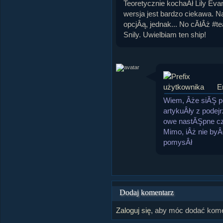
Teoretycznie kochaÂł Lily Evan
wersja jest bardzo ciekawa. 
opcjÂą, jednak... No cĂłÂż #
Snily. Uwielbiam ten ship!
E
Wiem, Âże siĂŞ po
artykuÂły z podej
owe nastĂŞpne c
Mimo, iÂż nie byÂ
pomysÂł
Dodaj komentarz
Zaloguj się
, aby móc dodać kome