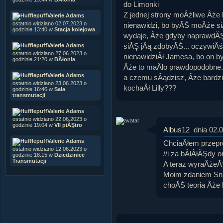
do Limonki
Z jednej strony moÂżliwe Âże k
Valerie Adams
ostatnio widziano 02.07.2023 o
nienawidzi, bo byĂŚ moÂże siĂ
godzinie 13:40 w
Stacja kolejowa
wydaje, Âże gdyby naprawdĂŞ 
siĂŞ jÂą zdobyĂŚ... oczywiÂ
Valerie Adams
ostatnio widziano 27.06.2023 o
nienawidziÂł Jamesa, bo on byÂ
godzinie 21:20 w
BÂłonia
Âże to maÂło prawdopodobne.
Valerie Adams
a czemu sÂądzisz, Âże bardzi
ostatnio widziano 23.06.2023 o
kochaÂł Lilly???
godzinie 16:46 w
Sala
transmutacji
Valerie Adams
ostatnio widziano 22.06.2023 o
godzinie 19:04 w
VII piĂŞtro
Albus12
dnia 02.
Valerie Adams
ChciaÂłem przep
ostatnio widziano 12.06.2023 o
//i za bÂłÂłĂŞdy ort
godzinie 18:15 w
Dziedziniec
Transmutacji
A teraz wyraÂżeĂŞ
Moim zdaniem Snap
choĂŚ teoria Âże 