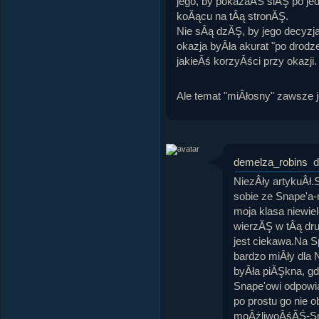
jego, by pokazaĂŚ siĂŞ po jed
koĂącu na tÂą stronĂŞ.
Nie sÂą dzĂŞ, by jego decyzj
okazja byÂła akurat "po drod
jakieÂś korzyÂści przy okazji.
Ale temat "miÂłosny" zawsze 
demelza_robins
d
NiezÂły artykuÂł
sobie ze Snape'a-
moja klasa niewie
wierzĂŞ w tÂą dr
jest ciekawa.Na S
bardzo miÂły dla 
byÂła piĂŞkna, gd
Snape'owi odpowia
po prostu go nie o
moÂżliwoÂśĂŚ-Snap