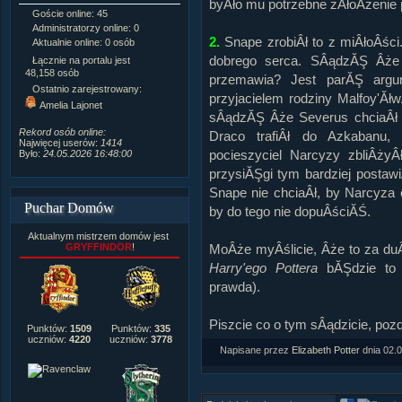
byÂło mu potrzebne zÂłoÂżenie 
Goście online: 45
Napisanych artykułów:
1,087
Administratorzy online: 0
Dodanych newsów:
10,564
2.
Snape zrobiÂł to z miÂłoÂści
Aktualnie online: 0 osób
Zdjęć w galerii:
21,490
Tematów na forum:
3,921
dobrego serca. SÂądzĂŞ Âże
Łącznie na portalu jest
Postów na forum:
319,637
48,158 osób
przemawia? Jest parĂŞ argu
Komentarzy do materiałów:
Ostatnio zarejestrowany:
przyjacielem rodziny Malfoy'Ăłw
222,019
Amelia Lajonet
Rozdanych pochwał:
3,327
sÂądzĂŞ Âże Severus chciaÂł 
Wlepionych ostrzeżeń:
4,170
Rekord osób online:
Draco trafiÂł do Azkabanu,
Najwięcej userów:
1414
pocieszyciel Narcyzy zbliÂżyÂ
Było:
24.05.2026 16:48:00
przysiĂŞgi tym bardziej postaw
Snape nie chciaÂł, by Narcyza ci
Puchar Domów
by do tego nie dopuÂściĂŚ.
Aktualnym mistrzem domów jest
MoÂże myÂślicie, Âże to za duÂ
GRYFFINDOR
!
Harry'ego Pottera
bĂŞdzie to m
prawda).
Piszcie co o tym sÂądzicie, poz
Punktów:
1509
Punktów:
335
uczniów:
4220
uczniów:
3778
Napisane przez
Elizabeth Potter
dnia
02.