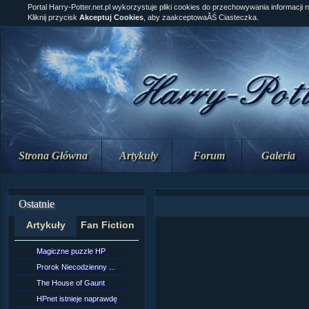
Portal Harry-Potter.net.pl wykorzystuje pliki cookies do przechowywania informacji 
Kliknij przycisk
Akceptuj Cookies
, aby zaakceptowaĂŚ Ciasteczka.
Strona Główna
Artykuły
Forum
Galeria
Ostatnie
Artykuły
Fan Fiction
Magiczne puzzle HP
[NZ]Rozdział 10 cz....
Prorok Niecodzienny ...
[NZ]Rozdział 10 cz....
The House of Gaunt
[NZ]Rozdział 9 cz.2...
HPnet istnieje naprawdę
Remus Lupin