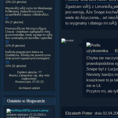
13% [10 głosów]
Zgadzam siĂŞ z LimonkÂą jak
WymknĂŞ siĂŞ cicho do Miodowego
jest wersja, Âże Snape kochaÂł
KrĂłlestwa. NajwyÂższa pora
uzupeÂłniĂŚ zapasy sÂłodkoÂści.
wiele do Âżyczenia... art niez
9% [7 głosów]
to oryginalny i dlatego mi siĂ
PostraszĂŞ we WrzeszczÂącej
Chacie. Uwielbiam oglÂądaĂŚ miny
przechodniĂłw, kiedy wydaje im siĂŞ,
Âże uciekajÂą od duchĂłw i upiorĂłw.
12% [9 głosów]
E
KaÂżda pogoda jest dobra na
Quidditcha. ÂŚnieg nie powstrzyma
Chyba sie naczyta
mnie przed regularnymi treningami.
prawdopodobna syt
14% [11 głosów]
Snape byl z Lucjus
Ogółem głosów: 77
Niestety bardzo mi
Musisz zalogować się, aby móc
zagłosować.
ksiazkowe to ja t
Rozpoczęto: 07.02.23
sie w Lil.
Archiwum ankiet
Przykro mi, ale ty
Ostatnio w Hogwarcie
[P]Louise Lainey
Elizabeth Potter
dnia 02.04.20
ostatnio widziano 17.12.2024 o
godzinie 15:44 w
BÂłonia