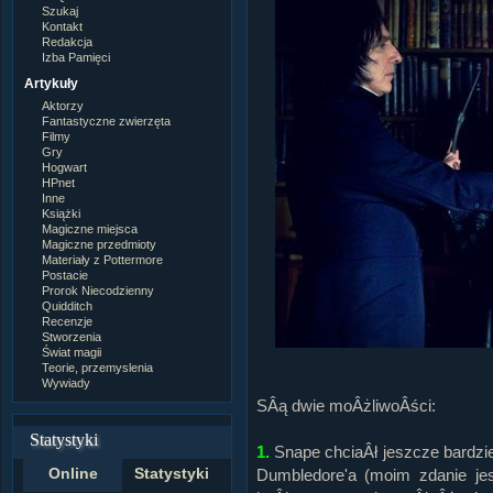
Szukaj
Kontakt
Redakcja
Izba Pamięci
Artykuły
Aktorzy
Fantastyczne zwierzęta
Filmy
Gry
Hogwart
HPnet
Inne
Książki
Magiczne miejsca
Magiczne przedmioty
Materiały z Pottermore
Postacie
Prorok Niecodzienny
Quidditch
Recenzje
Stworzenia
Świat magii
Teorie, przemyslenia
Wywiady
SÂą dwie moÂżliwoÂści:
Statystyki
1.
Snape chciaÂł jeszcze bardzie
Online
Statystyki
Dumbledore'a (moim zdanie je