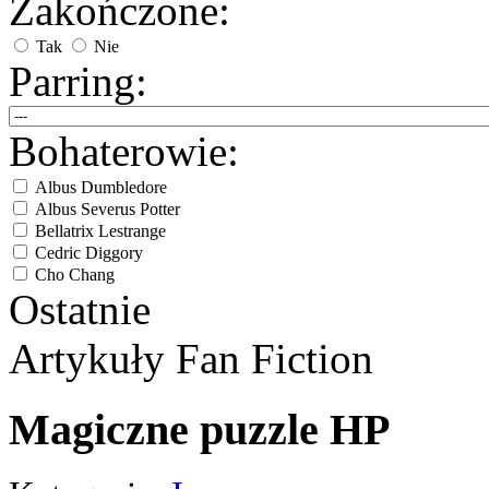
Zakończone:
Tak
Nie
Parring:
Bohaterowie:
Albus Dumbledore
Albus Severus Potter
Bellatrix Lestrange
Cedric Diggory
Cho Chang
Ostatnie
Draco Malfoy
Dudley Dursley
Fred/George Weasley
Artykuły
Fan Fiction
Ginny Weasley
Godryk Gryffindor
Harry Potter
Magiczne puzzle HP
Helga Hufflepuff
Hermiona Granger
Hugo Weasley