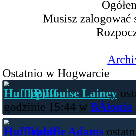
Ogółem
Musisz zalogować s
Rozpocz
Archi
Ostatnio w Hogwarcie
[P]Louise Lainey
ost
godzinie 15:44 w
BÂłonia
Valerie Adams
ostatn