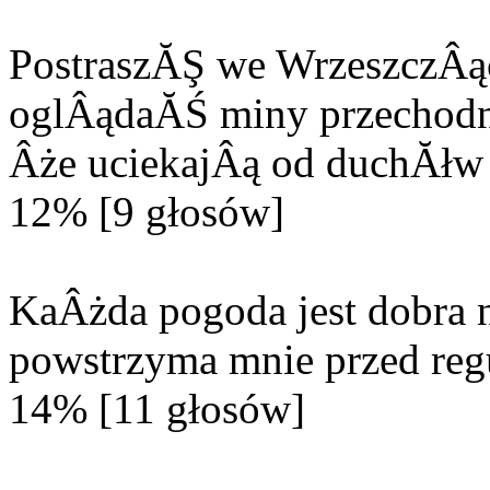
PostraszĂŞ we WrzeszczÂą
oglÂądaĂŚ miny przechodn
Âże uciekajÂą od duchĂłw 
12% [9 głosów]
KaÂżda pogoda jest dobra n
powstrzyma mnie przed reg
14% [11 głosów]