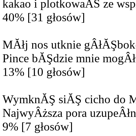
kakao i plotkowaĂŚ ze wsp
40% [31 głosów]
MĂłj nos utknie gÂłĂŞbok
Pince bĂŞdzie mnie mogÂła
13% [10 głosów]
WymknĂŞ siĂŞ cicho do M
NajwyÂższa pora uzupeÂłn
9% [7 głosów]