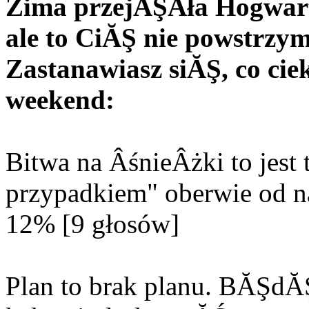
Zima przejĂŞÂła Hogwart 
ale to CiĂŞ nie powstrzy
Zastanawiasz siĂŞ, co c
weekend:
Bitwa na ÂśnieÂżki to jes
przypadkiem" oberwie od n
12% [9 głosów]
Plan to brak planu. BĂŞd