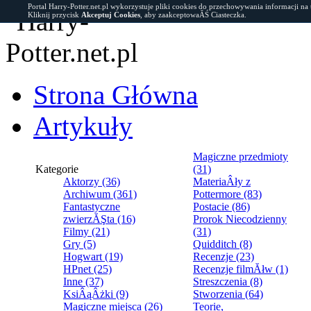
Portal Harry-Potter.net.pl wykorzystuje pliki cookies do przechowywania informacji na
Kliknij przycisk
Akceptuj Cookies
, aby zaakceptowaĂŚ Ciasteczka.
Strona Główna
Artykuły
Magiczne przedmioty
Kategorie
(31)
Aktorzy (36)
MateriaÂły z
Archiwum (361)
Pottermore (83)
Fantastyczne
Postacie (86)
zwierzĂŞta (16)
Prorok Niecodzienny
Filmy (21)
(31)
Gry (5)
Quidditch (8)
Hogwart (19)
Recenzje (23)
HPnet (25)
Recenzje filmĂłw (1)
Inne (37)
Streszczenia (8)
KsiÂąÂżki (9)
Stworzenia (64)
Magiczne miejsca (26)
Teorie,