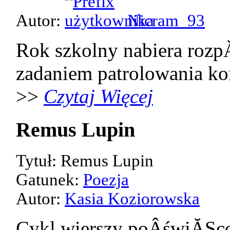
Autor:
Nicram_93
Rok szkolny nabiera rozp
zadaniem patrolowania kor
>>
Czytaj Więcej
Remus Lupin
Tytuł: Remus Lupin
Gatunek:
Poezja
Autor:
Kasia Koziorowska
Cykl wierszy poÂświĂŞco