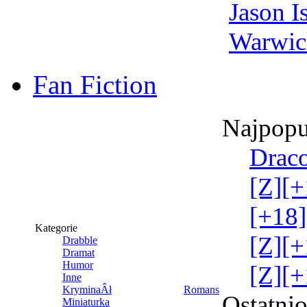
Jason I
Warwic
Fan Fiction
Najpopu
Draco
[Z][+
[+18]
Kategorie
[Z][+
Drabble
Dramat
Humor
[Z][+
Inne
KryminaÂł
Romans
Ostatni
Miniaturka