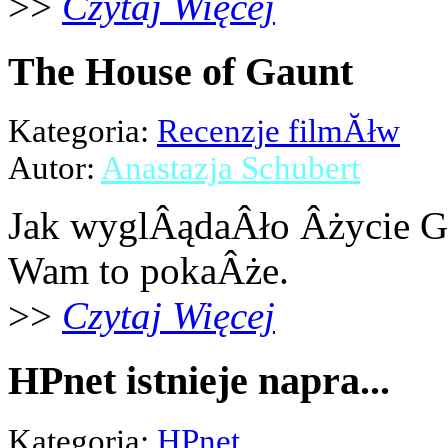
>>
Czytaj Więcej
The House of Gaunt
Kategoria:
Recenzje filmĂłw
Autor:
Anastazja Schubert
Jak wyglÂądaÂło Âżycie G
Wam to pokaÂże.
>>
Czytaj Więcej
HPnet istnieje napra...
Kategoria:
HPnet