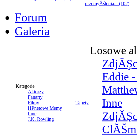
przemyÂślenia... (102)
Forum
Galeria
Losowe a
ZdjĂŞci
Eddie -
Kategorie
Matthe
Aktorzy
Fanarty
Inne
Filmy
Tapety
HPnetowe Memy
ZdjĂŞci
Inne
J.K. Rowling
ClĂŠme