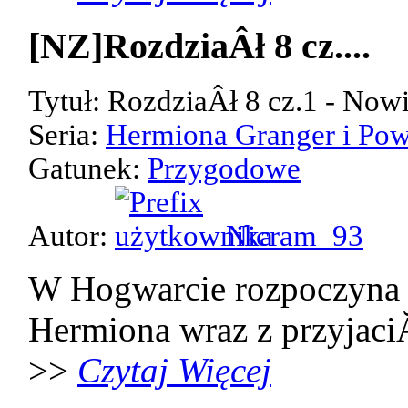
[NZ]RozdziaÂł 8 cz....
Tytuł: RozdziaÂł 8 cz.1 - Now
Seria:
Hermiona Granger i Pow
Gatunek:
Przygodowe
Autor:
Nicram_93
W Hogwarcie rozpoczyna 
Hermiona wraz z przyjaci
>>
Czytaj Więcej