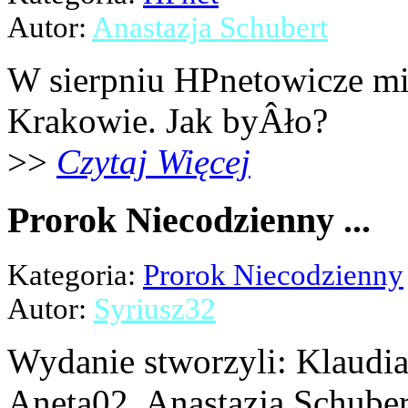
Autor:
Anastazja Schubert
W sierpniu HPnetowicze mi
Krakowie. Jak byÂło?
>>
Czytaj Więcej
Prorok Niecodzienny ...
Kategoria:
Prorok Niecodzienny
Autor:
Syriusz32
Wydanie stworzyli: Klaudia 
Aneta02, Anastazja Schubert,