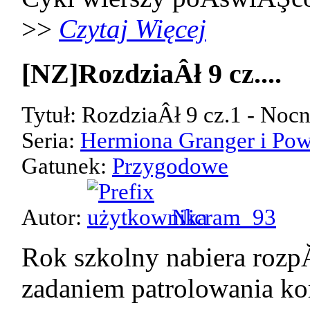
>>
Czytaj Więcej
[NZ]RozdziaÂł 9 cz....
Tytuł: RozdziaÂł 9 cz.1 - Noc
Seria:
Hermiona Granger i Pow
Gatunek:
Przygodowe
Autor:
Nicram_93
Rok szkolny nabiera rozp
zadaniem patrolowania kor