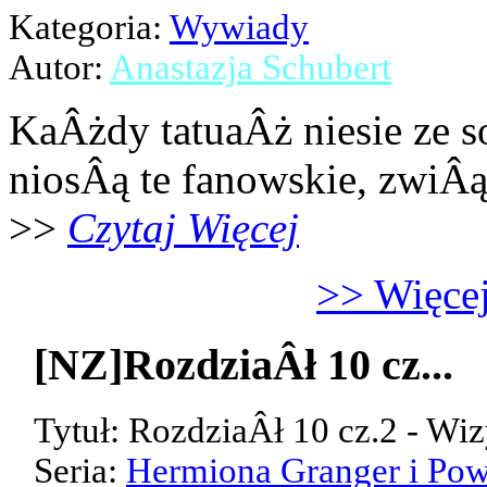
Kategoria:
Wywiady
Autor:
Anastazja Schubert
KaÂżdy tatuaÂż niesie ze s
niosÂą te fanowskie, zwiÂ
>>
Czytaj Więcej
>> Więcej
[NZ]RozdziaÂł 10 cz...
Tytuł: RozdziaÂł 10 cz.2 - Wiz
Seria:
Hermiona Granger i Pow