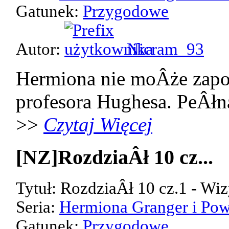
Gatunek:
Przygodowe
Autor:
Nicram_93
Hermiona nie moÂże zap
profesora Hughesa. PeÂłn
>>
Czytaj Więcej
[NZ]RozdziaÂł 10 cz...
Tytuł: RozdziaÂł 10 cz.1 - Wiz
Seria:
Hermiona Granger i Pow
Gatunek:
Przygodowe