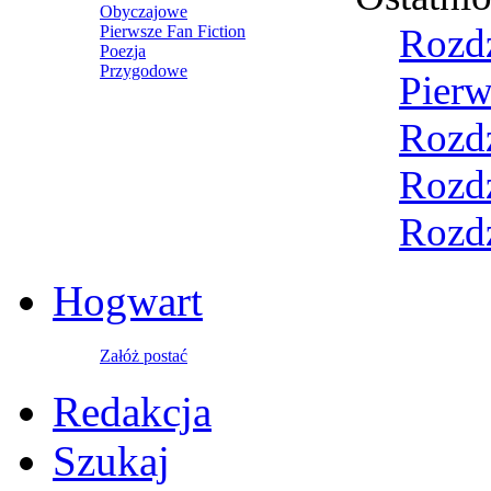
Obyczajowe
Rozdz
Pierwsze Fan Fiction
Poezja
Przygodowe
Pierw
Rozdz
Rozdz
Rozdz
Hogwart
Załóż postać
Redakcja
Szukaj