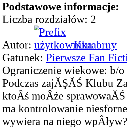
Podstawowe informacje:
Liczba rozdziałów: 2
Autor:
Krnabrny
Gatunek:
Pierwsze Fan Fict
Ograniczenie wiekowe: b/o
Podczas zajĂŞĂŚ Klubu Za
ktoÂś moÂże sprawowaĂŚ ko
ma kontrolowanie niesforne
wywiera na niego wpÂływ