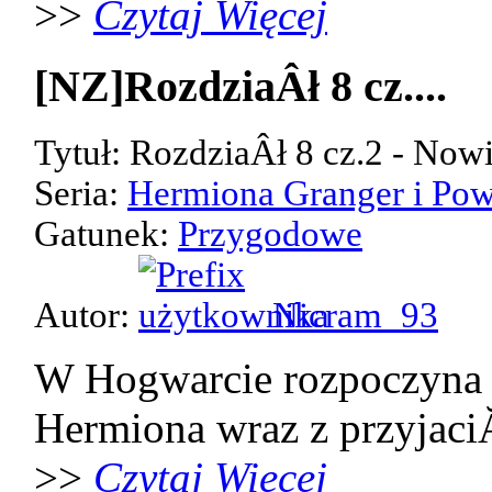
>>
Czytaj Więcej
[NZ]RozdziaÂł 8 cz....
Tytuł: RozdziaÂł 8 cz.2 - Now
Seria:
Hermiona Granger i Pow
Gatunek:
Przygodowe
Autor:
Nicram_93
W Hogwarcie rozpoczyna 
Hermiona wraz z przyjaci
>>
Czytaj Więcej