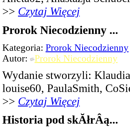
>>
Czytaj Więcej
Prorok Niecodzienny ...
Kategoria:
Prorok Niecodzienny
Autor:
Prorok Niecodzienny
Wydanie stworzyli: Klaudi
louise60, PaulaSmith, CoSi
>>
Czytaj Więcej
Historia pod skĂłrÂą...