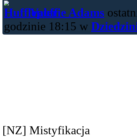
Valerie Adams
ostatn
godzinie 18:15 w
Dziedzin
[NZ] Mistyfikacja