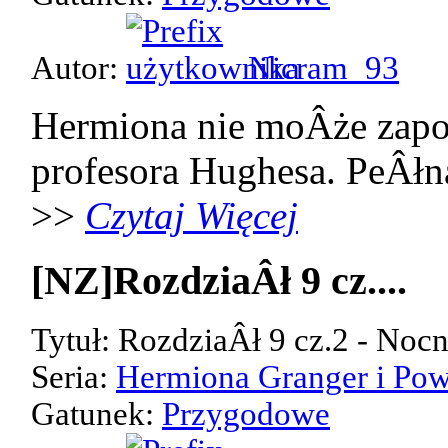
Autor:
Nicram_93
Hermiona nie moÂże zap
profesora Hughesa. PeÂłn
>>
Czytaj Więcej
[NZ]RozdziaÂł 9 cz....
Tytuł: RozdziaÂł 9 cz.2 - Noc
Seria:
Hermiona Granger i Pow
Gatunek:
Przygodowe