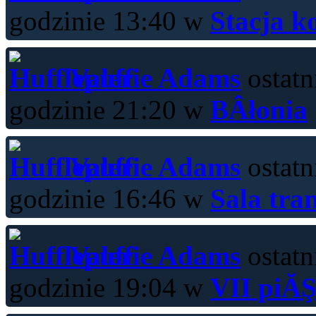
godzinie 13:40 w
Stacja k
Valerie Adams
ostatn
godzinie 21:20 w
BÂłonia
Valerie Adams
ostatn
godzinie 16:46 w
Sala tra
Valerie Adams
ostatn
godzinie 19:04 w
VII piĂŞ