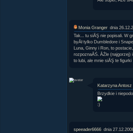
Monia Granger
dnia 26.12.
Tak... tu siĂŞ nie popisali. W 
byÂł tylko Dumbledore i Snape
Luna, Ginny i Ron, to postacie
rozpoznaĂŚ. ÂŹle (najgorzej) 
to lubi, ale mnie siĂŞ te figur
Katarzyna Antosz
Brzydkie i niepo
speeader6666
dnia 27.12.200