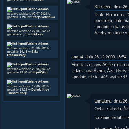
Katreena
dnia 26
Valerie Adams
ostatnio widziano 02.07.2023 o
Taak, Hermiona, D
godzinie 13:40 w
Stacja kolejowa
porzadku, natomia
spodnie to katastr
Valerie Adams
ostatnio widziano 27.06.2023 o
Âżeby mu takie s
godzinie 21:20 w
BÂłonia
Valerie Adams
ostatnio widziano 23.06.2023 o
godzinie 16:46 w
Sala
transmutacji
anap4
dnia 26.12.2008 16:54
Figurki rzeczywiÂście niczeg
Valerie Adams
ostatnio widziano 22.06.2023 o
jedynie uwaÂżam, Âże Harry m
godzinie 19:04 w
VII piĂŞtro
spodnie, ale to siĂŞ wytnie ;P.
Valerie Adams
ostatnio widziano 12.06.2023 o
godzinie 18:15 w
Dziedziniec
Transmutacji
annaluna
dnia 26
Och... szkoda, Âż
rodzinie nie lubi 
Ale super, Âże sÂ