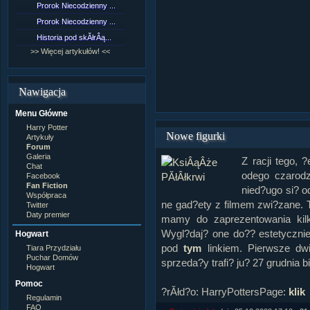
Prorok Niecodzienny ...
[NZ]RozdziaÂł 9 cz....
Prorok Niecodzienny ...
[NZ]RozdziaÂł 8 cz....
Historia pod skĂłrÂą...
[NZ]RozdziaÂł 8 cz....
>> Więcej artykułów! <<
>> Więcej fan fiction! <<
Nawigacja
Menu Główne
Harry Potter
Nowe figurki
Artykuły
Forum
Galeria
Z racji tego, 
Chat
odego czarodz
Facebook
Fan Fiction
nied?ugo si? od
Współpraca
ne gad?ety z filmem zwi?zane. 
Twitter
Daty premier
mamy do zaprezentowania kilka
Wygl?daj? one do?? estetycznie
Hogwart
pod
tym
linkiem. Pierwsze d
Tiara Przydziału
Puchar Domów
sprzeda?y trafi? ju? 27 grudnia 
Hogwart
Pomoc
?rĂłd?o: HarryPottersPage:
klik
Regulamin
FAQ