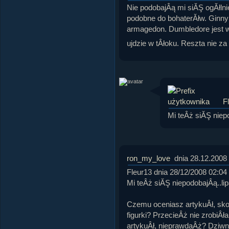
Nie podobajÂą mi siĂŞ ogĂłlnie
podobne do bohaterĂłw. Ginny 
armagedon. Dumbledore jest w
ujdzie w tÂłoku. Reszta nie z
F
Mi teÂż siĂŞ niepo
ron_my_love
dnia 28.12.2008
Fleur13 dnia 28/12/2008 02:04
Mi teÂż siĂŞ niepodobajÂą..lip
Czemu oceniasz artykuÂł, skor
figurki? PrzecieÂż nie zrobiÂła
artykuÂł, nieprawdaÂż? Dziwne