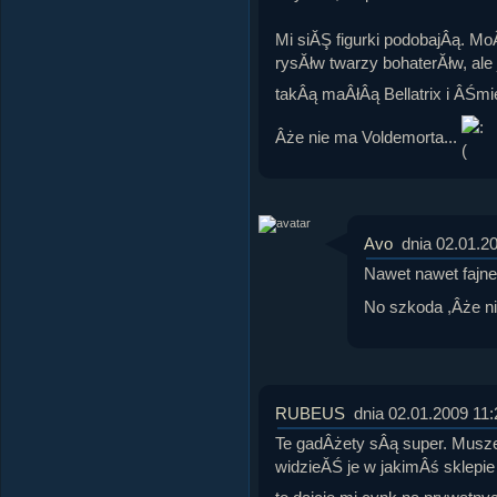
Mi siĂŞ figurki podobajÂą. Mo
rysĂłw twarzy bohaterĂłw, al
takÂą maÂłÂą Bellatrix i ÂŚm
Âże nie ma Voldemorta...
Avo
dnia 02.01.2
Nawet nawet fajne
No szkoda ,Âże ni
RUBEUS
dnia 02.01.2009 11:
Te gadÂżety sÂą super. Musze
widzieĂŚ je w jakimÂś sklepie