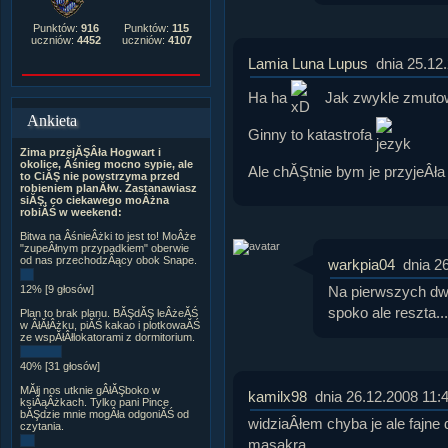
Punktów:
916
Punktów:
115
uczniów:
4452
uczniów:
4107
Lamia Luna Lupus
dnia 25.12
Ha ha
Jak zwykle zmutow
Ankieta
Ginny to katastrofa
Zima przejĂŞÂła Hogwart i
okolice, Âśnieg mocno sypie, ale
Ale chĂŞtnie bym je przyjeÂł
to CiĂŞ nie powstrzyma przed
robieniem planĂłw. Zastanawiasz
siĂŞ, co ciekawego moÂżna
robiĂŚ w weekend:
Bitwa na ÂśnieÂżki to jest to! MoÂże
"zupeÂłnym przypadkiem" oberwie
od nas przechodzÂący obok Snape.
warkpia04
dnia 2
Na pierwszych dw
12% [9 głosów]
spoko ale reszta...
Plan to brak planu. BĂŞdĂŞ leÂżeĂŚ
w ÂłĂłÂżku, piĂŚ kakao i plotkowaĂŚ
ze wspĂłÂłlokatorami z dormitorium.
40% [31 głosów]
MĂłj nos utknie gÂłĂŞboko w
kamilx98
dnia 26.12.2008 11:
ksiÂąÂżkach. Tylko pani Pince
bĂŞdzie mnie mogÂła odgoniĂŚ od
widziaÂłem chyba je ale fajne
czytania.
masakra