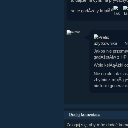
to dajcie mi cynk na prywatn
se te gadÂżety kupiĂŚ
N
Jakos nie przemaw
gadÂżetĂłw z HP a
Wole ksiÂąÂżki od
Nie no ale tak sz
zbytnio z mojÂą y
nie lubi i general
Dodaj komentarz
Zaloguj się
, aby móc dodać kome