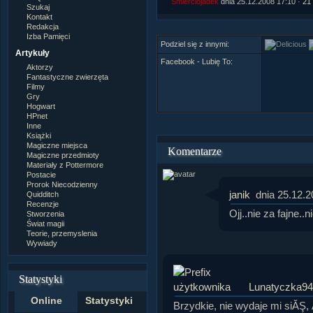
Smierciojadek
dnia 25.12.2008 17:10 ·
21
Szukaj
Kontakt
Redakcja
Izba Pamięci
Podziel się z innymi:
Artykuły
Facebook - Lubię To:
Aktorzy
Fantastyczne zwierzęta
Filmy
Gry
Hogwart
HPnet
Inne
Książki
Magiczne miejsca
Komentarze
Magiczne przedmioty
Materiały z Pottermore
Postacie
Prorok Niecodzienny
janik
dnia 25.12.2
Quidditch
Recenzje
Ojj..nie za fajne..
Stworzenia
Świat magii
Teorie, przemyslenia
Wywiady
Statystyki
Lunatyczka94
Online
Statystyki
Brzydkie, nie wydaje mi siĂŞ,