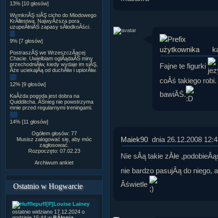
13% [10 głosów]
WymknĂŞ siĂŞ cicho do Miodowego
KrĂłlestwa. NajwyÂższa pora
uzupeÂłniĂŚ zapasy sÂłodkoÂści.
9% [7 głosów]
k
PostraszĂŞ we WrzeszczÂącej
Chacie. Uwielbiam oglÂądaĂŚ miny
przechodniĂłw, kiedy wydaje im siĂŞ,
Fajne te figurki
Âże uciekajÂą od duchĂłw i upiorĂłw.
coÂś takiego robi
12% [9 głosów]
bawiĂŚ.
KaÂżda pogoda jest dobra na
Quidditcha. ÂŚnieg nie powstrzyma
mnie przed regularnymi treningami.
14% [11 głosów]
Ogółem głosów: 77
Maiek90
dnia 26.12.2008 12:4
Musisz zalogować się, aby móc
zagłosować.
Rozpoczęto: 07.02.23
Nie sÂą takie zÂłe ,podobieĂą
Archiwum ankiet
nie bardzo pasujÂą do niego, 
Âświetle
Ostatnio w Hogwarcie
[P]Louise Lainey
ostatnio widziano 17.12.2024 o
godzinie 15:44 w
BÂłonia