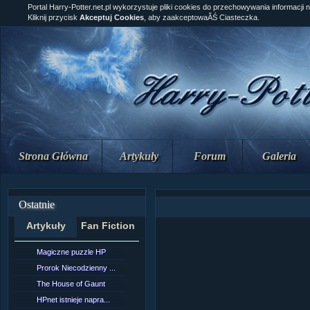
Portal Harry-Potter.net.pl wykorzystuje pliki cookies do przechowywania informacji 
Kliknij przycisk
Akceptuj Cookies
, aby zaakceptowaĂŚ Ciasteczka.
Strona Główna
Artykuły
Forum
Galeria
Ostatnie
Artykuły
Fan Fiction
Magiczne puzzle HP
[NZ]RozdziaÂł 10 cz...
Prorok Niecodzienny ...
[NZ]RozdziaÂł 10 cz...
The House of Gaunt
[NZ]RozdziaÂł 9 cz....
HPnet istnieje napra...
Remus Lupin