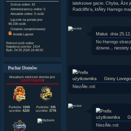
lateksowe gacie. Chyba, Âże j
Goście online: 42
Napisanych artykułów:
1,087
Radcliffe'a, ktĂłry Harrego m
Administratorzy online: 0
Dodanych newsów:
10,564
Aktualnie online: 0 osób
Zdjęć w galerii:
21,490
Tematów na forum:
3,921
Łącznie na portalu jest
Postów na forum:
319,637
48,158 osób
Komentarzy do materiałów:
Ostatnio zarejestrowany:
222,019
Matus
dnia 25.12
Amelia Lajonet
Rozdanych pochwał:
3,327
Wlepionych ostrzeżeń:
4,170
No Harrego straszn
Rekord osób online:
Najwięcej userów:
1414
dziwne... niestety 
Było:
24.05.2026 16:48:00
Puchar Domów
Aktualnym mistrzem domów jest
Ginny Lovego
GRYFFINDOR
!
NiezÂłe.:rol:
Punktów:
1509
Punktów:
335
uczniów:
4220
uczniów:
3778
G
NiezÂłe.:rol: