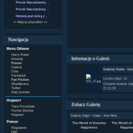
Prorok Niecodzienny ...
[NZ]Rozdział 9 cz.1...
Prorok Niecodzienny ...
[NZ]Rozdział 8 cz.2...
Historia pod skórą z...
[NZ]Rozdział 8 cz.1...
>> Więcej artykułów! <<
>> Więcej fan fiction! <<
Nawigacja
Menu Główne
Harry Potter
Informacje o Galerii
Artykuły
Forum
Galeria
Galeria: Katie - Inn
Chat
Facebook
Liczba Zdjęć: 19
Fan Fiction
Współpraca
Ostatnie dodane zdj
Twitter
21:21:39
Daty premier
Hogwart
Zobacz Galerię
Tiara Przydziału
Puchar Domów
Hogwart
Galerie Zdjęć
>
Katie - Inne filmy
Pomoc
The World of Extreme
The World of
Happiness
Happin
Regulamin
FAQ