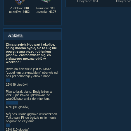
Obejrzano: 854
Obejrzano
Punktów:
916
Punktów:
115
uczniów:
4452
uczniów:
4107
Ankieta
Zima przejęła Hogwart i okolice,
śnieg mocno sypie, ale to Cię nie
powstrzyma przed robieniem
planów. Zastanawiasz się, co
ciekawego można robić w
weekend:
Bitwa na śnieżki to jest to! Może
"zupełnym przypadkiem" oberwie od
nas przechodzący obok Snape.
12% [9 głosów]
Plan to brak planu. Będę leżeć w
łóżku, pić kakao i plotkować ze
współlokatorami z dormitorium.
40% [31 głosów]
Mój nos utknie głęboko w książkach.
Tylko pani Pince będzie mnie mogła
odgonić od czytania.
13% [10 głosów]