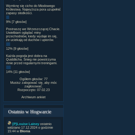
Wymknę się cicho do Miodowego
Królestwa. Najwyższa pora uzupełnić
zapasy słodkości.
9% [7 głosów]
Postraszę we Wrzeszczącej Chacie.
Uwielbiam oglądać miny
przechodniów, kiedy wydaje im się,
że uciekają od duchów i upiorów.
12% [9 głosów]
Każda pogoda jest dobra na
Quidditcha. Śnieg nie powstrzyma
mnie przed regularnymi treningami.
14% [11 głosów]
Ogółem głosów: 77
Musisz zalogować się, aby móc
zagłosować.
Rozpoczęto: 07.02.23
Archiwum ankiet
Ostatnio w Hogwarcie
[P]Louise Lainey
ostatnio
widziano 17.12.2024 o godzinie
15:44 w
Błonia