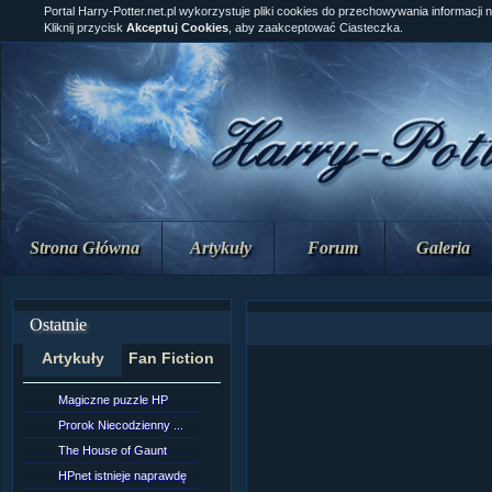
Portal Harry-Potter.net.pl wykorzystuje pliki cookies do przechowywania informacji 
Kliknij przycisk
Akceptuj Cookies
, aby zaakceptować Ciasteczka.
Strona Główna
Artykuły
Forum
Galeria
Ostatnie
Artykuły
Fan Fiction
Magiczne puzzle HP
[NZ]Rozdział 10 cz....
Prorok Niecodzienny ...
[NZ]Rozdział 10 cz....
The House of Gaunt
[NZ]Rozdział 9 cz.2...
HPnet istnieje naprawdę
Remus Lupin