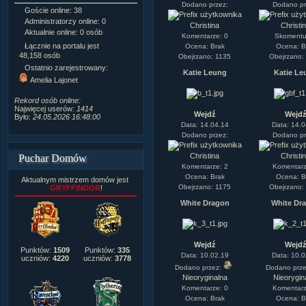
Dodano przez:
Dodano pr
Goście online: 38
Napisanych artykułów:
1,087
Administratorzy online: 0
Dodanych newsów:
10,564
Christina
Christi
Aktualnie online: 0 osób
Zdjęć w galerii:
21,490
Komentarze: 0
Skomentuj
Tematów na forum:
3,921
Łącznie na portalu jest
Ocena: Brak
Ocena: B
Postów na forum:
319,637
48,158 osób
Obejrzano: 1135
Obejrzano:
Komentarzy do materiałów:
Ostatnio zarejestrowany:
Katie Leung
Katie Le
222,019
Amelia Lajonet
Rozdanych pochwał:
3,327
Wlepionych ostrzeżeń:
4,170
Rekord osób online:
Najwięcej userów:
1414
Wejdź
Wejd
Było:
24.05.2026 16:48:00
Data: 14.04.14
Data: 14.0
Dodano przez:
Dodano pr
Christina
Christi
Puchar Domów
Komentarze: 2
Komentarz
Ocena: Brak
Ocena: B
Aktualnym mistrzem domów jest
Obejrzano: 1175
Obejrzano:
GRYFFINDOR
!
White Dragon
White Dr
Wejdź
Wejd
Punktów:
1509
Punktów:
335
Data: 10.02.19
Data: 10.0
uczniów:
4220
uczniów:
3778
Dodano przez:
Dodano prz
Nieoryginalna
Nieorygin
Komentarze: 0
Komentarz
Ocena: Brak
Ocena: B