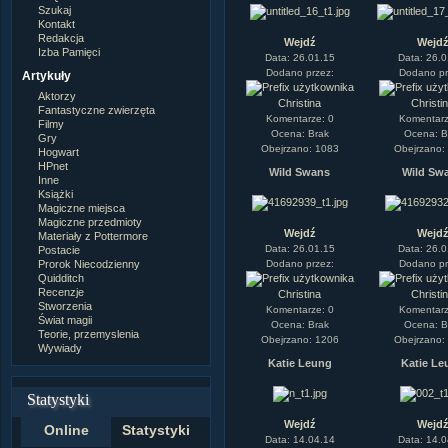
Szukaj
Kontakt
Redakcja
Wejdź
Wejd
Izba Pamięci
Data: 26.01.15
Data: 26.0
Dodano przez:
Dodano pr
Artykuły
Aktorzy
Christina
Christi
Fantastyczne zwierzęta
Komentarze: 0
Komentarz
Filmy
Ocena: Brak
Ocena: B
Gry
Obejrzano: 1083
Obejrzano:
Hogwart
HPnet
Wild Swans
Wild Sw
Inne
Książki
Magiczne miejsca
Magiczne przedmioty
Wejdź
Wejd
Materiały z Pottermore
Data: 26.01.15
Data: 26.0
Postacie
Prorok Niecodzienny
Dodano przez:
Dodano pr
Quidditch
Recenzje
Christina
Christi
Stworzenia
Komentarze: 0
Komentarz
Świat magii
Ocena: Brak
Ocena: B
Teorie, przemyslenia
Obejrzano: 1206
Obejrzano:
Wywiady
Katie Leung
Katie Le
Statystyki
Wejdź
Wejd
Online
Statystyki
Data: 14.04.14
Data: 14.0