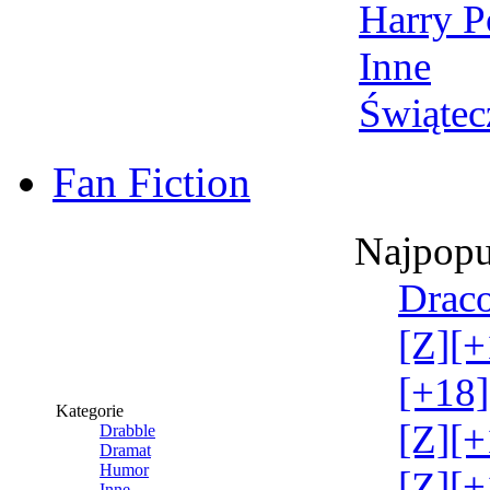
Harry P
Inne
Świątec
Fan Fiction
Najpopu
Draco
[Z][+
[+18]
Kategorie
[Z][+
Drabble
Dramat
Humor
[Z][+
Inne