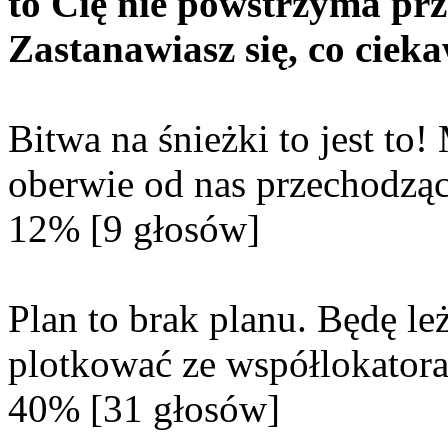
to Cię nie powstrzyma pr
Zastanawiasz się, co cie
Bitwa na śnieżki to jest t
oberwie od nas przechodzą
12% [9 głosów]
Plan to brak planu. Będę le
plotkować ze współlokator
40% [31 głosów]