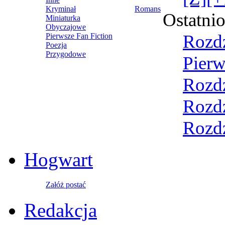
Kryminał
Romans
Ostatni
Miniaturka
Obyczajowe
Rozdz
Pierwsze Fan Fiction
Poezja
Przygodowe
Pierw
Rozdz
Rozdzi
Rozdzi
Hogwart
Załóż postać
Redakcja