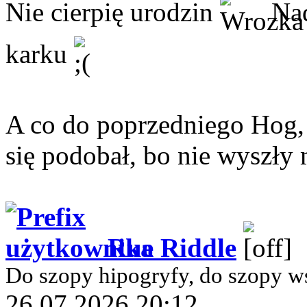
Nie cierpię urodzin
Nada
karku
A co do poprzedniego Hog,
się podobał, bo nie wyszły
Rue Riddle
Do szopy hipogryfy, do szopy w
26.07.2026 20:12