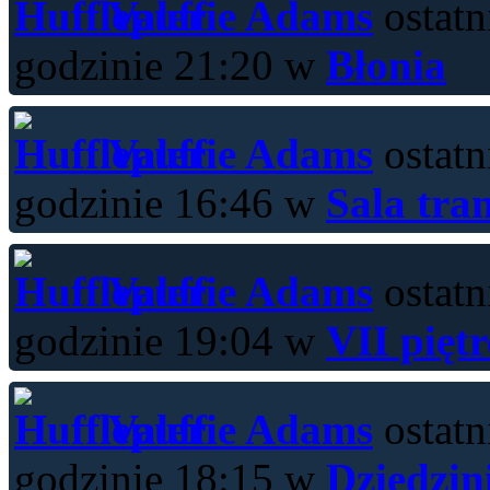
Valerie Adams
ostatn
godzinie 21:20 w
Błonia
Valerie Adams
ostatn
godzinie 16:46 w
Sala tra
Valerie Adams
ostatn
godzinie 19:04 w
VII pięt
Valerie Adams
ostatn
godzinie 18:15 w
Dziedzin