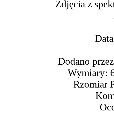
Zdjęcia z spe
Data
Dodano prze
Wymiary: 6
Rzomiar P
Kome
Oce