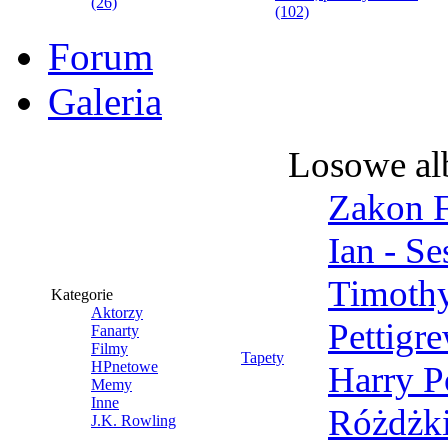
(26)
(102)
Forum
Galeria
Losowe a
Zakon F
Ian - Se
Timothy
Kategorie
Aktorzy
Pettigr
Fanarty
Filmy
Tapety
HPnetowe
Harry P
Memy
Inne
Różdżk
J.K. Rowling