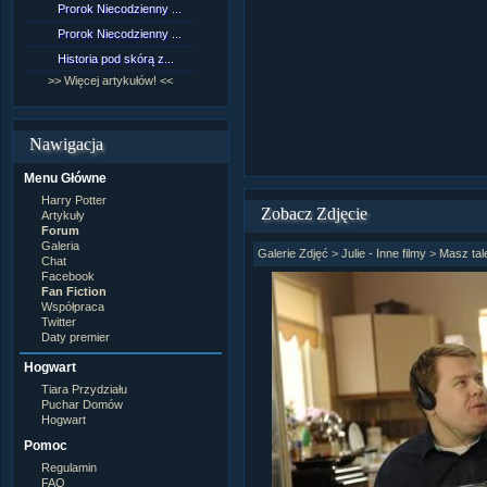
Prorok Niecodzienny ...
[NZ]Rozdział 9 cz.1...
Prorok Niecodzienny ...
[NZ]Rozdział 8 cz.2...
Historia pod skórą z...
[NZ]Rozdział 8 cz.1...
>> Więcej artykułów! <<
>> Więcej fan fiction! <<
Nawigacja
Menu Główne
Harry Potter
Zobacz Zdjęcie
Artykuły
Forum
Galeria
Galerie Zdjęć
>
Julie - Inne filmy
>
Masz tal
Chat
Facebook
Fan Fiction
Współpraca
Twitter
Daty premier
Hogwart
Tiara Przydziału
Puchar Domów
Hogwart
Pomoc
Regulamin
FAQ