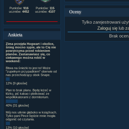
Punktów:
916
Punktów:
115
Oceny
uczniów:
4452
uczniów:
4107
Tylko zarejestrowani uż
Zaloguj się
lub
za
Ankieta
Brak ocen
Zima przejęła Hogwart i okolice,
śnieg mocno sypie, ale to Cię nie
powstrzyma przed robieniem
planów. Zastanawiasz się, co
ciekawego można robić w
weekend:
Bitwa na śnieżki to jest to! Może
"zupełnym przypadkiem" oberwie od
nas przechodzący obok Snape.
12% [9 głosów]
Plan to brak planu. Będę leżeć w
łóżku, pić kakao i plotkować ze
współlokatorami z dormitorium.
40% [31 głosów]
Mój nos utknie głęboko w książkach.
Tylko pani Pince będzie mnie mogła
odgonić od czytania.
13% [10 głosów]