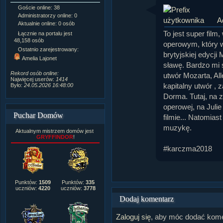
Goście online: 38
Napisanych artykułów:
1,087
Administratorzy online: 0
Dodanych newsów:
10,564
A
Aktualnie online: 0 osób
Zdjęć w galerii:
21,490
Tematów na forum:
3,921
To jest super fil
Łącznie na portalu jest
Postów na forum:
319,637
48,158 osób
operowym, który w
Komentarzy do materiałów:
Ostatnio zarejestrowany:
brytyjskiej edycji
222,019
Amelia Lajonet
Rozdanych pochwał:
3,327
sławę. Bardzo mi 
Wlepionych ostrzeżeń:
4,170
Rekord osób online:
utwór Mozarta, All
Najwięcej userów:
1414
kapitalny utwór , 
Było:
24.05.2026 16:48:00
Dorma. Tutaj, na z
operowej, na Juli
Puchar Domów
filmie... Natomias
muzykę.
Aktualnym mistrzem domów jest
GRYFFINDOR
!
#karczma2018
Punktów:
1509
Punktów:
335
uczniów:
4220
uczniów:
3778
Dodaj komentarz
Zaloguj się
, aby móc dodać kome