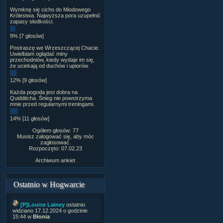
Wymknę się cicho do Miodowego
Królestwa. Najwyższa pora uzupełnić
zapasy słodkości.
9% [7 głosów]
Postraszę we Wrzeszczącej Chacie.
Uwielbiam oglądać miny
przechodniów, kiedy wydaje im się,
że uciekają od duchów i upiorów.
12% [9 głosów]
Każda pogoda jest dobra na
Quidditcha. Śnieg nie powstrzyma
mnie przed regularnymi treningami.
14% [11 głosów]
Ogółem głosów: 77
Musisz zalogować się, aby móc
zagłosować.
Rozpoczęto: 07.02.23
Archiwum ankiet
Ostatnio w Hogwarcie
[P]Louise Lainey
ostatnio
widziano 17.12.2024 o godzinie
15:44 w
Błonia