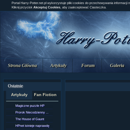
Portal Harry-Potter.net.pl wykorzystuje pliki cookies do przechowywania informacji 
Kliknij przycisk
Akceptuj Cookies
, aby zaakceptować Ciasteczka.
Strona Główna
Artykuły
Forum
Galeria
Ostatnie
Artykuły
Fan Fiction
Magiczne puzzle HP
[NZ]Rozdział 10 cz....
Prorok Niecodzienny ...
[NZ]Rozdział 10 cz....
The House of Gaunt
[NZ]Rozdział 9 cz.2...
HPnet istnieje naprawdę
Remus Lupin