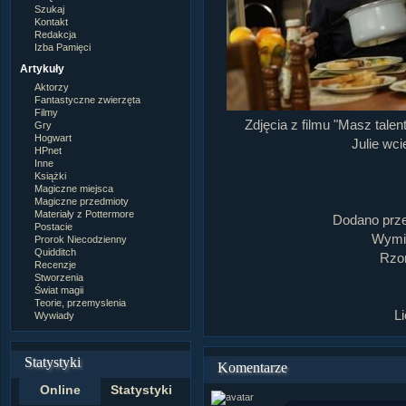
Szukaj
Kontakt
Redakcja
Izba Pamięci
Artykuły
Aktorzy
Fantastyczne zwierzęta
Filmy
Zdjęcia z filmu "Masz talen
Gry
Hogwart
Julie wci
HPnet
Inne
Książki
Magiczne miejsca
Magiczne przedmioty
Materiały z Pottermore
Dodano prz
Postacie
Wymia
Prorok Niecodzienny
Quidditch
Rzom
Recenzje
Stworzenia
Świat magii
Teorie, przemyslenia
L
Wywiady
Statystyki
Komentarze
Online
Statystyki