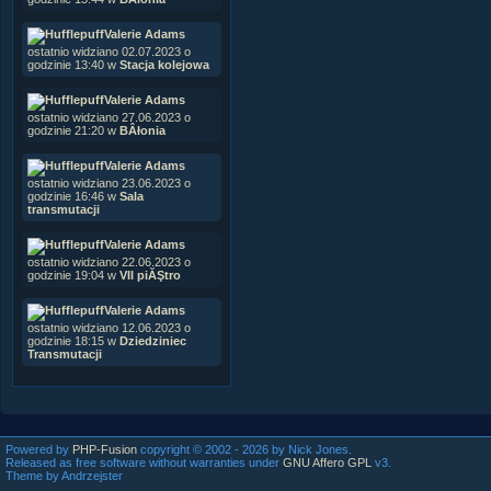
Valerie Adams
ostatnio widziano 02.07.2023 o
godzinie 13:40 w
Stacja kolejowa
Valerie Adams
ostatnio widziano 27.06.2023 o
godzinie 21:20 w
BÂłonia
Valerie Adams
ostatnio widziano 23.06.2023 o
godzinie 16:46 w
Sala
transmutacji
Valerie Adams
ostatnio widziano 22.06.2023 o
godzinie 19:04 w
VII piĂŞtro
Valerie Adams
ostatnio widziano 12.06.2023 o
godzinie 18:15 w
Dziedziniec
Transmutacji
Powered by
PHP-Fusion
copyright © 2002 - 2026 by Nick Jones.
Released as free software without warranties under
GNU Affero GPL
v3.
Theme by Andrzejster