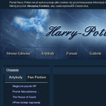
Portal Harry-Potter.net.pl wykorzystuje pliki cookies do przechowywania informacji 
Kliknij przycisk
Akceptuj Cookies
, aby zaakceptowaĂŚ Ciasteczka.
Strona Główna
Artykuły
Forum
Galeria
Ostatnie
Artykuły
Fan Fiction
Magiczne puzzle HP
[NZ]Rozdział 10 cz....
Prorok Niecodzienny ...
[NZ]Rozdział 10 cz....
The House of Gaunt
[NZ]Rozdział 9 cz.2...
HPnet istnieje naprawdę
Remus Lupin