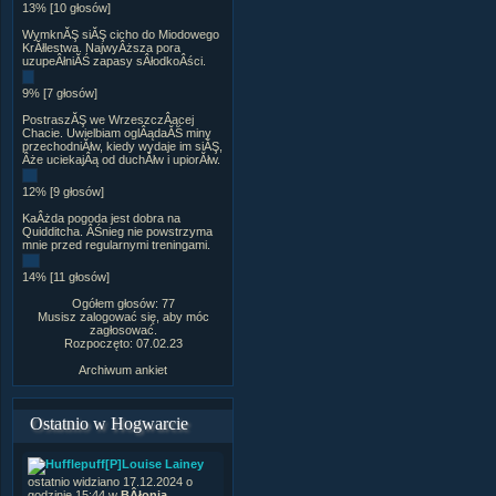
13% [10 głosów]
WymknĂŞ siĂŞ cicho do Miodowego
KrĂłlestwa. NajwyÂższa pora
uzupeÂłniĂŚ zapasy sÂłodkoÂści.
9% [7 głosów]
PostraszĂŞ we WrzeszczÂącej
Chacie. Uwielbiam oglÂądaĂŚ miny
przechodniĂłw, kiedy wydaje im siĂŞ,
Âże uciekajÂą od duchĂłw i upiorĂłw.
12% [9 głosów]
KaÂżda pogoda jest dobra na
Quidditcha. ÂŚnieg nie powstrzyma
mnie przed regularnymi treningami.
14% [11 głosów]
Ogółem głosów: 77
Musisz zalogować się, aby móc
zagłosować.
Rozpoczęto: 07.02.23
Archiwum ankiet
Ostatnio w Hogwarcie
[P]Louise Lainey
ostatnio widziano 17.12.2024 o
godzinie 15:44 w
BÂłonia