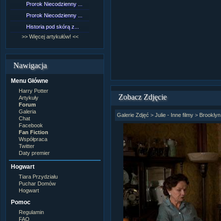
Prorok Niecodzienny ...
[NZ]Rozdział 9 cz.1...
Prorok Niecodzienny ...
[NZ]Rozdział 8 cz.2...
Historia pod skórą z...
[NZ]Rozdział 8 cz.1...
>> Więcej artykułów! <<
>> Więcej fan fiction! <<
Nawigacja
Menu Główne
Harry Potter
Zobacz Zdjęcie
Artykuły
Forum
Galeria
Galerie Zdjęć
>
Julie - Inne filmy
>
Brooklyn
Chat
Facebook
Fan Fiction
Współpraca
Twitter
Daty premier
Hogwart
Tiara Przydziału
Puchar Domów
Hogwart
Pomoc
Regulamin
FAQ