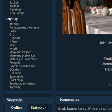
Szukaj
Kontakt
Redakcja
Izba Pamięci
Artykuły
Aktorzy
Fantastyczne zwierzęta
Filmy
Gry
Hogwart
HPnet
Julie W
Inne
Książki
Magiczne miejsca
Magiczne przedmioty
Doda
Materiały z Pottermore
Postacie
Wymiar
Prorok Niecodzienny
Rzom
Quidditch
Recenzje
Stworzenia
Świat magii
Teorie, przemyslenia
L
Wywiady
Komentarze
Statystyki
Online
Statystyki
Brak komentarzy. Może czas do