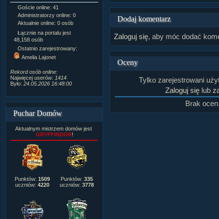
Goście online: 41
Napisanych artykułów:
1,087
Administratorzy online: 0
Dodanych newsów:
10,564
Dodaj komentarz
Aktualnie online: 0 osób
Zdjęć w galerii:
21,490
Tematów na forum:
3,921
Łącznie na portalu jest
Zaloguj się
, aby móc dodać kome
Postów na forum:
319,637
48,158 osób
Komentarzy do materiałów:
Ostatnio zarejestrowany:
222,019
Amelia Lajonet
Rozdanych pochwał:
3,327
Oceny
Wlepionych ostrzeżeń:
4,170
Rekord osób online:
Najwięcej userów:
1414
Tylko zarejestrowani uż
Było:
24.05.2026 16:48:00
Zaloguj się
lub
za
Brak ocen
Puchar Domów
Aktualnym mistrzem domów jest
GRYFFINDOR
!
Punktów:
1509
Punktów:
335
uczniów:
4220
uczniów:
3778