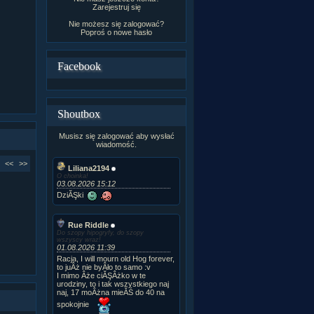
Zarejestruj się
Nie możesz się zalogować?
Poproś o
nowe hasło
Facebook
Shoutbox
Musisz się zalogować aby wysłać
wiadomość.
<<
>>
Liliana2194
O choinka!
03.08.2026 15:12
DziĂŞki
Rue Riddle
Do szopy hipogryfy, do szopy
wszyscy wraz!
01.08.2026 11:39
Racja, I will mourn old Hog forever,
to juÂż nie byÂło to samo :v
I mimo Âże ciĂŞÂżko w te
urodziny, to i tak wszystkiego naj
naj, 17 moÂżna mieĂŚ do 40 na
spokojnie