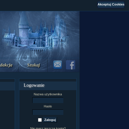
dakcja
Szukaj
Logowanie
Nazwa użytkownika
Hasło
Nie masz jeszcze konta?