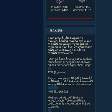
Punktów:
916
Punktów:
115
uczniów:
4452
uczniów:
4107
Ankieta
Zima przejĂŞÂła Hogwart i
okolice, Âśnieg mocno sypie, ale
to CiĂŞ nie powstrzyma przed
robieniem planĂłw. Zastanawiasz
siĂŞ, co ciekawego moÂżna
robiĂŚ w weekend:
Bitwa na ÂśnieÂżki to jest to! MoÂże
"zupeÂłnym przypadkiem" oberwie
od nas przechodzÂący obok Snape.
12% [9 głosów]
Plan to brak planu. BĂŞdĂŞ leÂżeĂŚ
w ÂłĂłÂżku, piĂŚ kakao i plotkowaĂŚ
ze wspĂłÂłlokatorami z dormitorium.
40% [31 głosów]
MĂłj nos utknie gÂłĂŞboko w
ksiÂąÂżkach. Tylko pani Pince
bĂŞdzie mnie mogÂła odgoniĂŚ od
czytania.