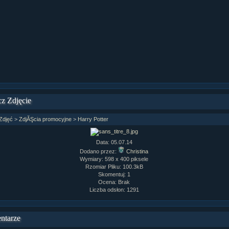
ziaÂł 9 cz....
ziaÂł 8 cz....
ziaÂł 8 cz....
fan fiction! <<
z Zdjęcie
Zdjęć
>
ZdjĂŞcia promocyjne
>
Harry Potter
Data: 05.07.14
Dodano przez:
Christina
Wymiary: 598 x 400 piksele
Rzomiar Pliku: 100.3kB
Skomentuj: 1
Ocena: Brak
Liczba odsłon: 1291
ntarze