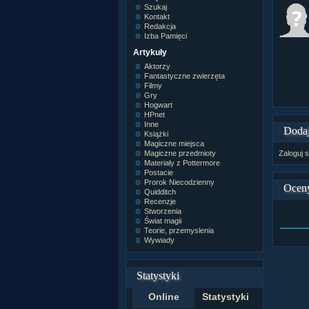
Szukaj
Kontakt
Redakcja
Izba Pamięci
Artykuły
Aktorzy
Fantastyczne zwierzęta
Filmy
Gry
Hogwart
HPnet
Inne
Dodaj
Książki
Magiczne miejsca
Magiczne przedmioty
Zaloguj s
Materiały z Pottermore
Postacie
Prorok Niecodzienny
Ocen
Quidditch
Recenzje
Stworzenia
Świat magii
Teorie, przemyslenia
Wywiady
Statystyki
Online
Statystyki