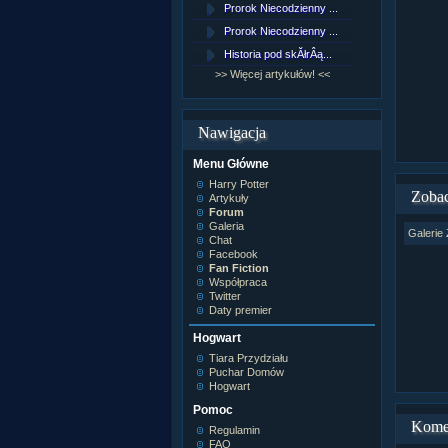
Prorok Niecodzienny ...
[NZ]Rozd
Prorok Niecodzienny ...
[NZ]Rozd
Historia pod skĂłrÂą...
[NZ]Rozd
>> Więcej artykułów! <<
>> Więcej 
Nawigacja
Menu Główne
Harry Potter
Zobac
Artykuły
Forum
Galeria
Galerie 
Chat
Facebook
Fan Fiction
Współpraca
Twitter
Daty premier
Hogwart
Tiara Przydziału
Puchar Domów
Hogwart
Pomoc
Kome
Regulamin
FAQ