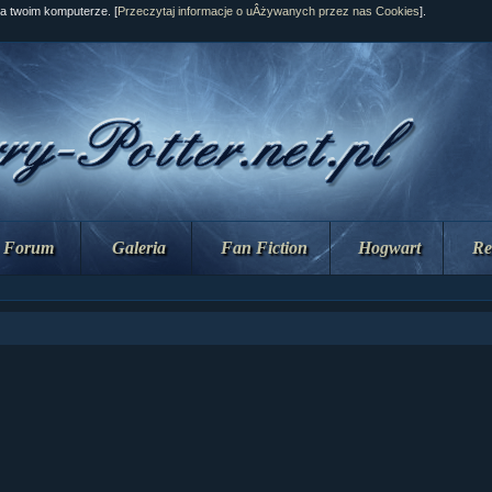
na twoim komputerze. [
Przeczytaj informacje o uÂżywanych przez nas Cookies
].
Forum
Galeria
Fan Fiction
Hogwart
Re
ziaÂł 10 cz...
ziaÂł 10 cz...
ziaÂł 9 cz....
upin