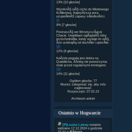
13% [10 głosów]
WymknĂŞ siĂŞ cicho do Miodowego
KrĂłlestwa. NajwyÂższa pora
uzupeÂłniĂŚ zapasy sÂłodkoÂści.
9% [7 głosów]
PostraszĂŞ we WrzeszczÂącej
Chacie. Uwielbiam oglÂądaĂŚ miny
przechodniĂłw, kiedy wydaje im siĂŞ,
Âże uciekajÂą od duchĂłw i upiorĂłw.
12% [9 głosów]
KaÂżda pogoda jest dobra na
Quidditcha. ÂŚnieg nie powstrzyma
mnie przed regularnymi treningami.
14% [11 głosów]
Ogółem głosów: 77
Musisz zalogować się, aby móc
zagłosować.
Rozpoczęto: 07.02.23
Archiwum ankiet
Ostatnio w Hogwarcie
[P]Louise Lainey
ostatnio
widziano 17.12.2024 o godzinie
15:44 w
BÂłonia