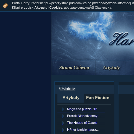
Portal Harry-Potter.net.pl wykorzystuje pliki cookies do przechowywania informacji 
Kliknij przycisk
Akceptuj Cookies
, aby zaakceptowaĂŚ Ciasteczka.
Strona Główna
Artykuły
Ostatnie
Artykuły
Fan Fiction
Magiczne puzzle HP
[NZ]Rozd
Prorok Niecodzienny ...
[NZ]Rozd
The House of Gaunt
[NZ]Rozd
HPnet istnieje napra...
Remus L