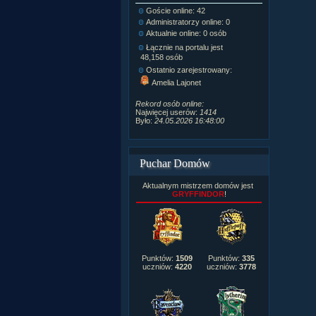
Goście online: 42
Napisanych a
Administratorzy online: 0
Dodanych n
Aktualnie online: 0 osób
Zdjęć w galeri
Tematów na f
Łącznie na portalu jest
Postów na fo
48,158 osób
Komentarzy d
Ostatnio zarejestrowany:
222,019
Amelia Lajonet
Rozdanych p
Wlepionych o
Rekord osób online:
Najwięcej userów:
1414
Było:
24.05.2026 16:48:00
Puchar Domów
Aktualnym mistrzem domów jest
GRYFFINDOR
!
Punktów:
1509
Punktów:
335
uczniów:
4220
uczniów:
3778