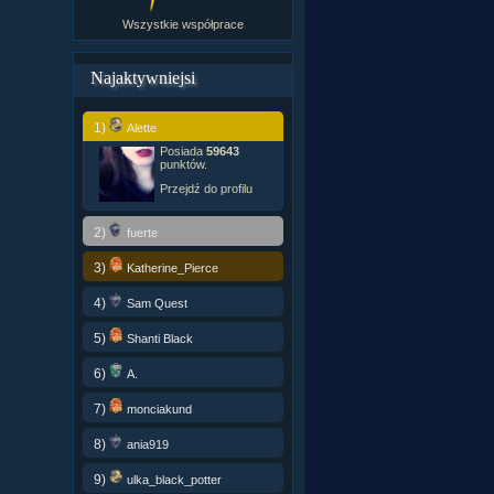
Wszystkie współprace
Najaktywniejsi
1)
Alette
Posiada
59643
punktów.
Przejdź do profilu
2)
fuerte
3)
Katherine_Pierce
4)
Sam Quest
5)
Shanti Black
6)
A.
7)
monciakund
8)
ania919
9)
ulka_black_potter