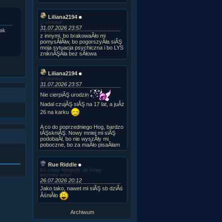
Liliana2194
O choinka!
31.07.2026 23:57
tak
z innymi, bo brakowaÂło mi
pomysÂłĂłw, bo pogorszyÂła siĂŞ
moja sytuacja psychiczna i bo LYS
zniknĂŞÂła bez sÂłowa
Liliana2194
O choinka!
31.07.2026 23:57
Nie cierpiĂŞ urodzin
Nadal czujĂŞ siĂŞ na 17 lat, a juÂż
26 na karku
A co do poprzedniego Hog, bardzo
tĂŞskniĂŞ. Nowy mniej mi siĂŞ
podobaÂł, bo nie wyszÂły mi
poboczne, bo za maÂło pisaÂłam
Rue Riddle
Do szopy hipogryfy, do szopy
wszyscy wraz!
26.07.2026 20:12
Jako tako, nawet mi siĂŞ sb dziÂś
ÂśniÂło
Archiwum