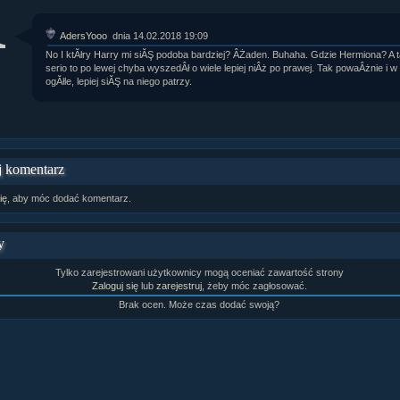
AdersYooo
dnia 14.02.2018 19:09
No I ktĂłry Harry mi siĂŞ podoba bardziej? ÂŻaden. Buhaha. Gdzie Hermiona? A 
serio to po lewej chyba wyszedÂł o wiele lepiej niÂż po prawej. Tak powaÂżnie i w
ogĂłle, lepiej siĂŞ na niego patrzy.
 komentarz
ię
, aby móc dodać komentarz.
y
Tylko zarejestrowani użytkownicy mogą oceniać zawartość strony
Zaloguj się
lub
zarejestruj
, żeby móc zagłosować.
Brak ocen. Może czas dodać swoją?