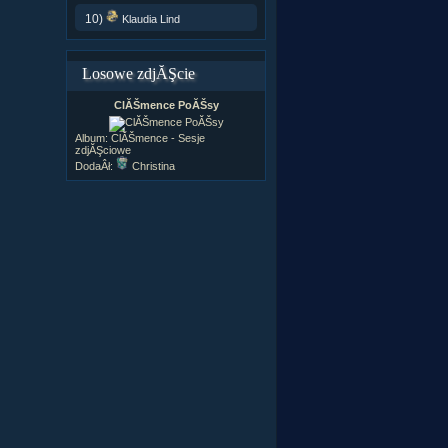
10)
Klaudia Lind
Losowe zdjĂŞcie
ClĂŠmence PoĂŠsy
Album:
ClĂŠmence - Sesje
zdjĂŞciowe
DodaÂł:
Christina