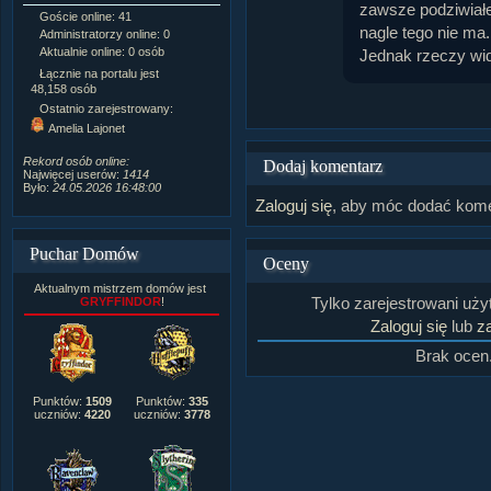
zawsze podziwiałe
Goście online: 41
Napisanych artykułów:
1,087
nagle tego nie ma.
Administratorzy online: 0
Dodanych newsów:
10,564
Aktualnie online: 0 osób
Zdjęć w galerii:
21,490
Jednak rzeczy wid
Tematów na forum:
3,921
Łącznie na portalu jest
Postów na forum:
319,637
48,158 osób
Komentarzy do materiałów:
Ostatnio zarejestrowany:
222,019
Amelia Lajonet
Rozdanych pochwał:
3,327
Wlepionych ostrzeżeń:
4,170
Rekord osób online:
Dodaj komentarz
Najwięcej userów:
1414
Było:
24.05.2026 16:48:00
Zaloguj się
, aby móc dodać kome
Puchar Domów
Oceny
Aktualnym mistrzem domów jest
Tylko zarejestrowani uż
GRYFFINDOR
!
Zaloguj się
lub
za
Brak ocen
Punktów:
1509
Punktów:
335
uczniów:
4220
uczniów:
3778