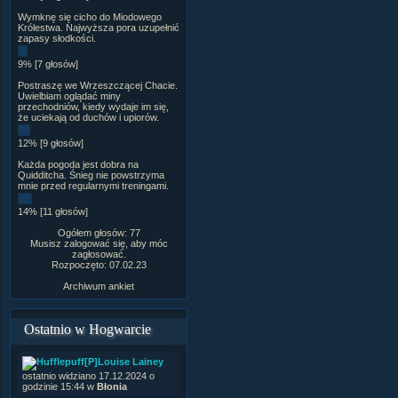
Wymknę się cicho do Miodowego
Królestwa. Najwyższa pora uzupełnić
zapasy słodkości.
9% [7 głosów]
Postraszę we Wrzeszczącej Chacie.
Uwielbiam oglądać miny
przechodniów, kiedy wydaje im się,
że uciekają od duchów i upiorów.
12% [9 głosów]
Każda pogoda jest dobra na
Quidditcha. Śnieg nie powstrzyma
mnie przed regularnymi treningami.
14% [11 głosów]
Ogółem głosów: 77
Musisz zalogować się, aby móc
zagłosować.
Rozpoczęto: 07.02.23
Archiwum ankiet
Ostatnio w Hogwarcie
[P]Louise Lainey
ostatnio widziano 17.12.2024 o
godzinie 15:44 w
Błonia