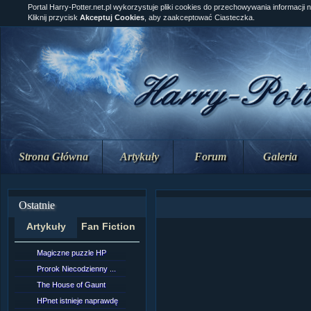
Portal Harry-Potter.net.pl wykorzystuje pliki cookies do przechowywania informacji 
Kliknij przycisk
Akceptuj Cookies
, aby zaakceptować Ciasteczka.
Strona Główna
Artykuły
Forum
Galeria
Ostatnie
Artykuły
Fan Fiction
Magiczne puzzle HP
[NZ]Rozdział 10 cz....
Prorok Niecodzienny ...
[NZ]Rozdział 10 cz....
The House of Gaunt
[NZ]Rozdział 9 cz.2...
HPnet istnieje naprawdę
Remus Lupin