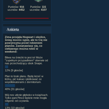
Punktów:
916
Punktów:
115
uczniów:
4452
uczniów:
4107
Ankieta
Zima przejęła Hogwart i okolice,
śnieg mocno sypie, ale to Cię nie
powstrzyma przed robieniem
planów. Zastanawiasz się, co
ciekawego można robić w
weekend:
Bitwa na śnieżki to jest to! Może
"zupełnym przypadkiem" oberwie od
nas przechodzący obok Snape.
12% [9 głosów]
Plan to brak planu. Będę leżeć w
łóżku, pić kakao i plotkować ze
współlokatorami z dormitorium.
40% [31 głosów]
Mój nos utknie głęboko w książkach.
Tylko pani Pince będzie mnie mogła
odgonić od czytania.
13% [10 głosów]