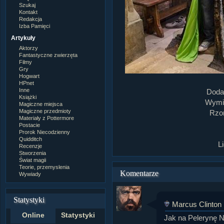
Szukaj
Kontakt
Redakcja
Izba Pamięci
Artykuły
Aktorzy
Fantastyczne zwierzęta
Filmy
Gry
Hogwart
HPnet
Inne
Doda
Książki
Wymia
Magiczne miejsca
Magiczne przedmioty
Rzom
Materiały z Pottermore
Postacie
Prorok Niecodzienny
Quidditch
L
Recenzje
Stworzenia
Świat magii
Teorie, przemyslenia
Komentarze
Wywiady
Statystyki
Marcus Clinton
Online
Statystyki
Jak na Pelerynę Ni