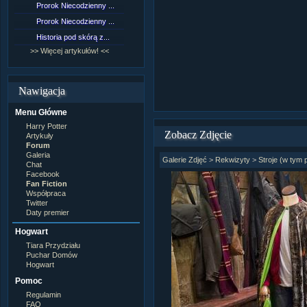
Prorok Niecodzienny ...
[NZ]Rozdział 9 cz.1...
Prorok Niecodzienny ...
[NZ]Rozdział 8 cz.2...
Historia pod skórą z...
[NZ]Rozdział 8 cz.1...
>> Więcej artykułów! <<
>> Więcej fan fiction! <<
Nawigacja
Menu Główne
Harry Potter
Zobacz Zdjęcie
Artykuły
Forum
Galeria
Galerie Zdjęć
>
Rekwizyty
>
Stroje (w tym 
Chat
Facebook
Fan Fiction
Współpraca
Twitter
Daty premier
Hogwart
Tiara Przydziału
Puchar Domów
Hogwart
Pomoc
Regulamin
FAQ