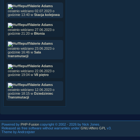
Valerie Adams
ostatnio widziano 02.07.2023 o
godzinie 13:40 w
Stacja kolejowa
Valerie Adams
ostatnio widziano 27.06.2023 o
godzinie 21:20 w
Błonia
Valerie Adams
ostatnio widziano 23.06.2023 o
godzinie 16:46 w
Sala
transmutacji
Valerie Adams
ostatnio widziano 22.06.2023 o
godzinie 19:04 w
VII piętro
Valerie Adams
ostatnio widziano 12.06.2023 o
godzinie 18:15 w
Dziedziniec
Transmutacji
Powered by
PHP-Fusion
copyright © 2002 - 2026 by Nick Jones.
Released as free software without warranties under
GNU Affero GPL
v3.
Theme by Andrzejster