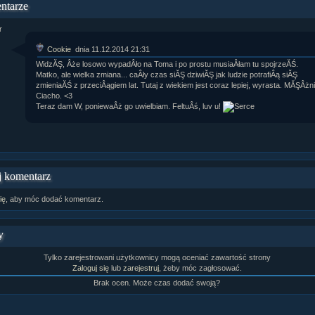
ntarze
Cookie
dnia 11.12.2014 21:31
WidzĂŞ, Âże losowo wypadÂło na Toma i po prostu musiaÂłam tu spojrzeĂŚ.
Matko, ale wielka zmiana... caÂły czas siĂŞ dziwiĂŞ jak ludzie potrafiÂą siĂŞ
zmieniaĂŚ z przeciÂągiem lat. Tutaj z wiekiem jest coraz lepiej, wyrasta. MĂŞÂżni
Ciacho. <3
Teraz dam W, poniewaÂż go uwielbiam. FeltuÂś, luv u!
 komentarz
ię
, aby móc dodać komentarz.
y
Tylko zarejestrowani użytkownicy mogą oceniać zawartość strony
Zaloguj się
lub
zarejestruj
, żeby móc zagłosować.
Brak ocen. Może czas dodać swoją?