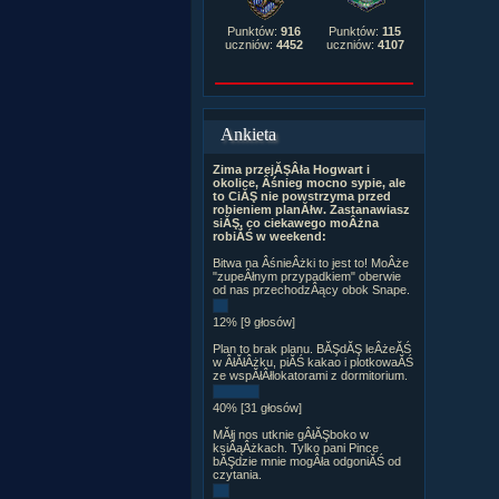
Punktów:
916
Punktów:
115
uczniów:
4452
uczniów:
4107
Ankieta
Zima przejĂŞÂła Hogwart i
okolice, Âśnieg mocno sypie, ale
to CiĂŞ nie powstrzyma przed
robieniem planĂłw. Zastanawiasz
siĂŞ, co ciekawego moÂżna
robiĂŚ w weekend:
Bitwa na ÂśnieÂżki to jest to! MoÂże
"zupeÂłnym przypadkiem" oberwie
od nas przechodzÂący obok Snape.
12% [9 głosów]
Plan to brak planu. BĂŞdĂŞ leÂżeĂŚ
w ÂłĂłÂżku, piĂŚ kakao i plotkowaĂŚ
ze wspĂłÂłlokatorami z dormitorium.
40% [31 głosów]
MĂłj nos utknie gÂłĂŞboko w
ksiÂąÂżkach. Tylko pani Pince
bĂŞdzie mnie mogÂła odgoniĂŚ od
czytania.