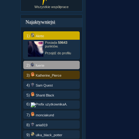
Wszystkie współprace
Najaktywniejsi
1)
Alette
Posiada
59643
punktów.
Przejdź do profilu
2)
fuerte
3)
Katherine_Pierce
4)
Sam Quest
5)
Shanti Black
6)
A.
7)
monciakund
8)
ania919
9)
ulka_black_potter