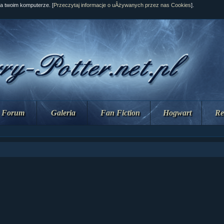
na twoim komputerze. [
Przeczytaj informacje o uÂżywanych przez nas Cookies
].
Forum
Galeria
Fan Fiction
Hogwart
Re
ziaÂł 10 cz...
ziaÂł 10 cz...
ziaÂł 9 cz....
upin