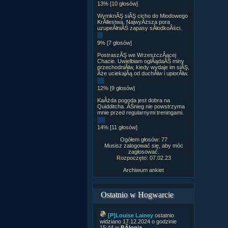
13% [10 głosów]
WymknĂŞ siĂŞ cicho do Miodowego
KrĂłlestwa. NajwyÂższa pora
uzupeÂłniĂŚ zapasy sÂłodkoÂści.
9% [7 głosów]
PostraszĂŞ we WrzeszczÂącej
Chacie. Uwielbiam oglÂądaĂŚ miny
przechodniĂłw, kiedy wydaje im siĂŞ,
Âże uciekajÂą od duchĂłw i upiorĂłw.
12% [9 głosów]
KaÂżda pogoda jest dobra na
Quidditcha. ÂŚnieg nie powstrzyma
mnie przed regularnymi treningami.
14% [11 głosów]
Ogółem głosów: 77
Musisz zalogować się, aby móc
zagłosować.
Rozpoczęto: 07.02.23
Archiwum ankiet
Ostatnio w Hogwarcie
[P]Louise Lainey
ostatnio
widziano 17.12.2024 o godzinie
15:44 w
BÂłonia