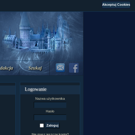
dakcja
Szukaj
Logowanie
Nazwa użytkownika
Hasło
Nie masz jeszcze konta?