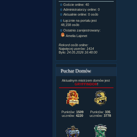
Goście online: 40
Napisanych a
Administratorzy online: 0
Dodanych n
Aktualnie online: 0 osób
Zdjęć w galeri
Tematów na f
Łącznie na portalu jest
Postów na fo
48,158 osób
Komentarzy d
Ostatnio zarejestrowany:
222,019
Amelia Lajonet
Rozdanych p
Wlepionych o
Rekord osób online:
Najwięcej userów:
1414
Było:
24.05.2026 16:48:00
Puchar Domów
Aktualnym mistrzem domów jest
GRYFFINDOR
!
Punktów:
1509
Punktów:
335
uczniów:
4220
uczniów:
3778