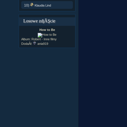
10)
Klaudia Lind
Losowe zdjĂŞcie
How to Be
Album:
Robert - Inne filmy
DodaÂł:
ania919