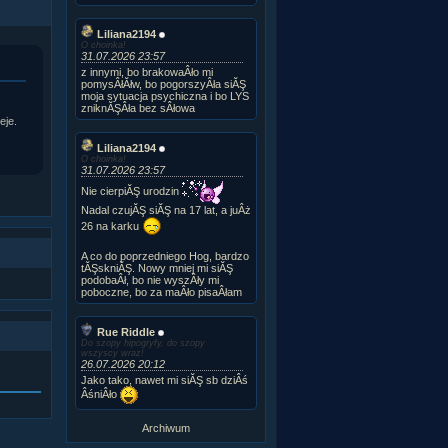
Liliana2194
O choinka!
31.07.2026 23:57
z innymi, bo brakowaÂło mi
pomysÂłĂłw, bo pogorszyÂła siĂŞ
moja sytuacja psychiczna i bo LYS
zniknĂŞÂła bez sÂłowa
eje.
Liliana2194
O choinka!
31.07.2026 23:57
Nie cierpiĂŞ urodzin
Nadal czujĂŞ siĂŞ na 17 lat, a juÂż
26 na karku
A co do poprzedniego Hog, bardzo
tĂŞskniĂŞ. Nowy mniej mi siĂŞ
podobaÂł, bo nie wyszÂły mi
poboczne, bo za maÂło pisaÂłam
Rue Riddle
Do szopy hipogryfy, do szopy
wszyscy wraz!
26.07.2026 20:12
Jako tako, nawet mi siĂŞ sb dziÂś
ÂśniÂło
Archiwum