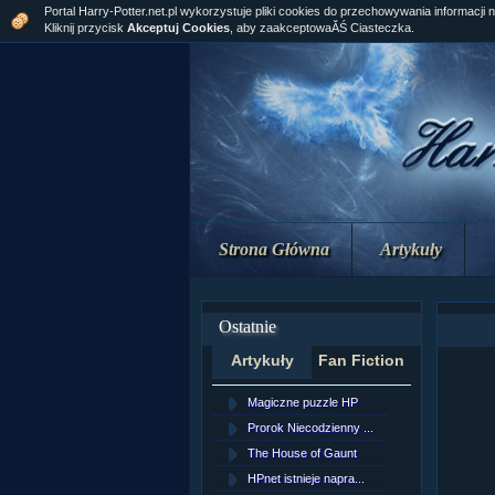
Portal Harry-Potter.net.pl wykorzystuje pliki cookies do przechowywania informacji 
Kliknij przycisk
Akceptuj Cookies
, aby zaakceptowaĂŚ Ciasteczka.
Strona Główna
Artykuły
Ostatnie
Artykuły
Fan Fiction
Magiczne puzzle HP
[NZ]Rozd
Prorok Niecodzienny ...
[NZ]Rozd
The House of Gaunt
[NZ]Rozd
HPnet istnieje napra...
Remus L