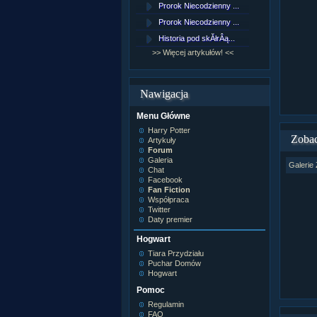
Prorok Niecodzienny ...
[NZ]Rozd
Prorok Niecodzienny ...
[NZ]Rozd
Historia pod skĂłrÂą...
[NZ]Rozd
>> Więcej artykułów! <<
>> Więcej 
Nawigacja
Menu Główne
Harry Potter
Zobac
Artykuły
Forum
Galeria
Galerie 
Chat
Facebook
Fan Fiction
Współpraca
Twitter
Daty premier
Hogwart
Tiara Przydziału
Puchar Domów
Hogwart
Pomoc
Regulamin
FAQ