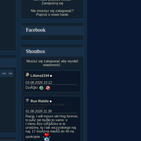
Zarejestruj się
Nie możesz się zalogować?
Poproś o
nowe hasło
Facebook
Shoutbox
Musisz się zalogować aby wysłać
wiadomość.
<<
>>
Liliana2194
O choinka!
03.08.2026 15:12
DziĂŞki
Rue Riddle
Do szopy hipogryfy, do szopy
wszyscy wraz!
01.08.2026 11:39
Racja, I will mourn old Hog forever,
to juÂż nie byÂło to samo :v
I mimo Âże ciĂŞÂżko w te
urodziny, to i tak wszystkiego naj
naj, 17 moÂżna mieĂŚ do 40 na
spokojnie