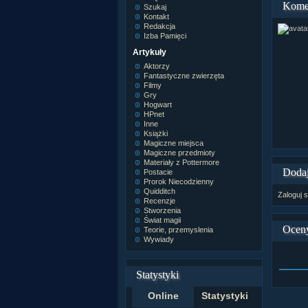
Kome
Szukaj
Kontakt
Redakcja
Izba Pamięci
Artykuły
Aktorzy
Fantastyczne zwierzęta
Filmy
Gry
Hogwart
HPnet
Inne
Książki
Magiczne miejsca
Magiczne przedmioty
Materiały z Pottermore
Dodaj
Postacie
Prorok Niecodzienny
Quidditch
Zaloguj s
Recenzje
Stworzenia
Świat magii
Ocen
Teorie, przemyslenia
Wywiady
Statystyki
Online
Statystyki