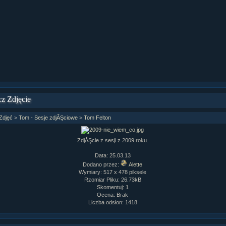
ziaÂł 9 cz....
ziaÂł 8 cz....
ziaÂł 8 cz....
fan fiction! <<
z Zdjęcie
Zdjęć
>
Tom - Sesje zdjĂŞciowe
>
Tom Felton
ZdjĂŞcie z sesji z 2009 roku.
Data: 25.03.13
Dodano przez:
Alette
Wymiary: 517 x 478 piksele
Rzomiar Pliku: 26.73kB
Skomentuj: 1
Ocena: Brak
Liczba odsłon: 1418