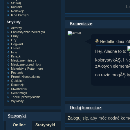
Szukaj
L
Kontakt
Redakcja
Izba Pamięci
Artykuły
Komentarze
Aktorzy
Fantastyczne zwierzęta
Filmy
Gry
Nedelle
dnia 2
Hogwart
HPnet
Hej, Âładne to to
Inne
Książki
kolorystykĂŞ. I N
Magiczne miejsca
Magiczne przedmioty
zÂłotych elementĂ
Materiały z Pottermore
Postacie
na razie mogĂŞ t
Prorok Niecodzienny
Quidditch
Recenzje
Stworzenia
Świat magii
Teorie, przemyslenia
Wywiady
Dodaj komentarz
Statystyki
Zaloguj się
, aby móc dodać kome
Online
Statystyki