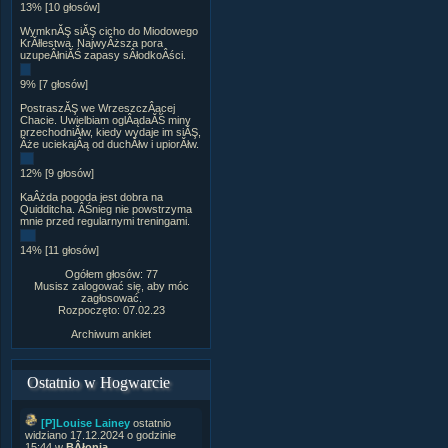
13% [10 głosów]
WymknĂŞ siĂŞ cicho do Miodowego
KrĂłlestwa. NajwyÂższa pora
uzupeÂłniĂŚ zapasy sÂłodkoÂści.
9% [7 głosów]
PostraszĂŞ we WrzeszczÂącej
Chacie. Uwielbiam oglÂądaĂŚ miny
przechodniĂłw, kiedy wydaje im siĂŞ,
Âże uciekajÂą od duchĂłw i upiorĂłw.
12% [9 głosów]
KaÂżda pogoda jest dobra na
Quidditcha. ÂŚnieg nie powstrzyma
mnie przed regularnymi treningami.
14% [11 głosów]
Ogółem głosów: 77
Musisz zalogować się, aby móc
zagłosować.
Rozpoczęto: 07.02.23
Archiwum ankiet
Ostatnio w Hogwarcie
[P]Louise Lainey
ostatnio
widziano 17.12.2024 o godzinie
15:44 w
BÂłonia