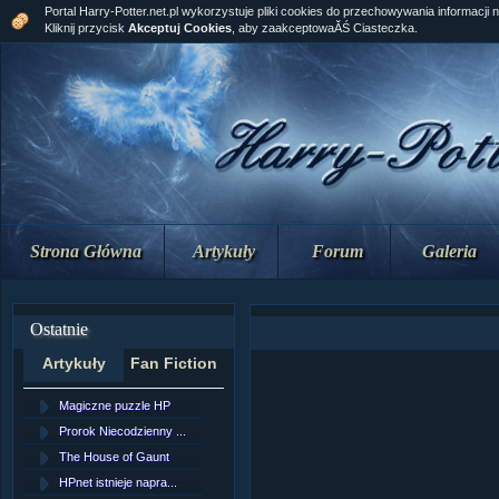
Portal Harry-Potter.net.pl wykorzystuje pliki cookies do przechowywania informacji 
Kliknij przycisk
Akceptuj Cookies
, aby zaakceptowaĂŚ Ciasteczka.
Strona Główna
Artykuły
Forum
Galeria
Ostatnie
Artykuły
Fan Fiction
Magiczne puzzle HP
[NZ]RozdziaÂł 10 cz...
Prorok Niecodzienny ...
[NZ]RozdziaÂł 10 cz...
The House of Gaunt
[NZ]RozdziaÂł 9 cz....
HPnet istnieje napra...
Remus Lupin