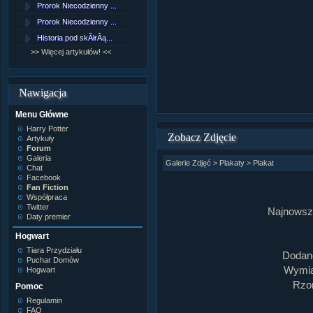
Prorok Niecodzienny ...
[NZ]RozdziaÂł 9 cz....
Prorok Niecodzienny ...
[NZ]RozdziaÂł 8 cz....
Historia pod skĂłrÂą...
[NZ]RozdziaÂł 8 cz....
>> Więcej artykułów! <<
>> Więcej fan fiction! <<
Nawigacja
Menu Główne
Harry Potter
Zobacz Zdjęcie
Artykuły
Forum
Galeria
Galerie Zdjęć
>
Plakaty
>
Plakat
Chat
Facebook
Fan Fiction
Współpraca
Twitter
Najnowszy
Daty premier
Hogwart
Tiara Przydziału
Dodan
Puchar Domów
Wymiar
Hogwart
Rzom
Pomoc
Regulamin
FAQ