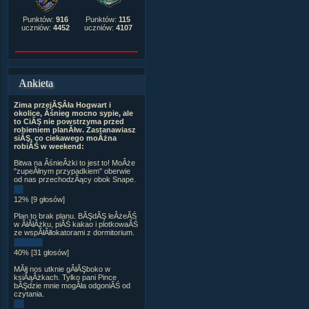
Punktów:
916
Punktów:
115
uczniów:
4452
uczniów:
4107
Ankieta
Zima przejĂŞÂła Hogwart i
okolice, Âśnieg mocno sypie, ale
to CiĂŞ nie powstrzyma przed
robieniem planĂłw. Zastanawiasz
siĂŞ, co ciekawego moÂżna
robiĂŚ w weekend:
Bitwa na ÂśnieÂżki to jest to! MoÂże
"zupeÂłnym przypadkiem" oberwie
od nas przechodzÂący obok Snape.
12% [9 głosów]
Plan to brak planu. BĂŞdĂŞ leÂżeĂŚ
w ÂłĂłÂżku, piĂŚ kakao i plotkowaĂŚ
ze wspĂłÂłlokatorami z dormitorium.
40% [31 głosów]
MĂłj nos utknie gÂłĂŞboko w
ksiÂąÂżkach. Tylko pani Pince
bĂŞdzie mnie mogÂła odgoniĂŚ od
czytania.