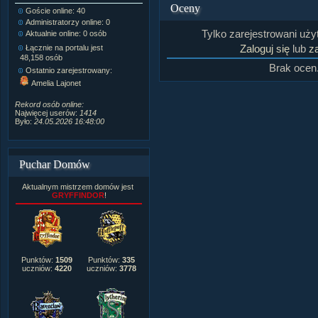
Oceny
Goście online: 40
Napisanych artykułów:
1,087
Administratorzy online: 0
Dodanych newsów:
10,564
Tylko zarejestrowani uż
Aktualnie online: 0 osób
Zdjęć w galerii:
21,490
Tematów na forum:
3,921
Zaloguj się
lub
za
Łącznie na portalu jest
Postów na forum:
319,637
48,158 osób
Brak ocen
Komentarzy do materiałów:
Ostatnio zarejestrowany:
222,019
Amelia Lajonet
Rozdanych pochwał:
3,327
Wlepionych ostrzeżeń:
4,170
Rekord osób online:
Najwięcej userów:
1414
Było:
24.05.2026 16:48:00
Puchar Domów
Aktualnym mistrzem domów jest
GRYFFINDOR
!
Punktów:
1509
Punktów:
335
uczniów:
4220
uczniów:
3778