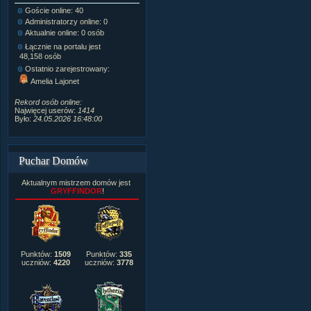
Goście online: 40
Napisanych artykułów:
1,087
Administratorzy online: 0
Dodanych newsów:
10,564
Aktualnie online: 0 osób
Zdjęć w galerii:
21,490
Tematów na forum:
3,921
Łącznie na portalu jest
Postów na forum:
319,637
48,158 osób
Komentarzy do materiałów:
Ostatnio zarejestrowany:
222,019
Amelia Lajonet
Rozdanych pochwał:
3,327
Wlepionych ostrzeżeń:
4,170
Rekord osób online:
Najwięcej userów:
1414
Było:
24.05.2026 16:48:00
Puchar Domów
Aktualnym mistrzem domów jest
GRYFFINDOR
!
Punktów:
1509
Punktów:
335
uczniów:
4220
uczniów:
3778