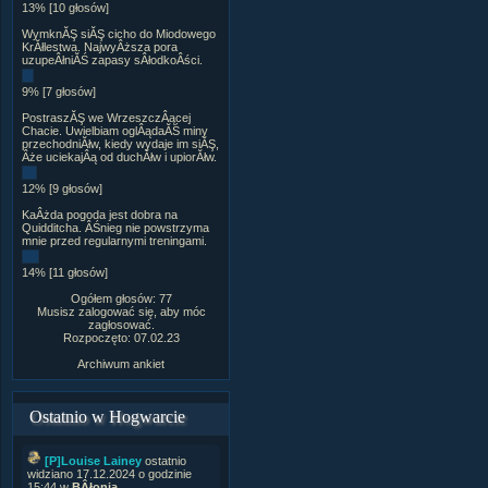
13% [10 głosów]
WymknĂŞ siĂŞ cicho do Miodowego
KrĂłlestwa. NajwyÂższa pora
uzupeÂłniĂŚ zapasy sÂłodkoÂści.
9% [7 głosów]
PostraszĂŞ we WrzeszczÂącej
Chacie. Uwielbiam oglÂądaĂŚ miny
przechodniĂłw, kiedy wydaje im siĂŞ,
Âże uciekajÂą od duchĂłw i upiorĂłw.
12% [9 głosów]
KaÂżda pogoda jest dobra na
Quidditcha. ÂŚnieg nie powstrzyma
mnie przed regularnymi treningami.
14% [11 głosów]
Ogółem głosów: 77
Musisz zalogować się, aby móc
zagłosować.
Rozpoczęto: 07.02.23
Archiwum ankiet
Ostatnio w Hogwarcie
[P]Louise Lainey
ostatnio
widziano 17.12.2024 o godzinie
15:44 w
BÂłonia