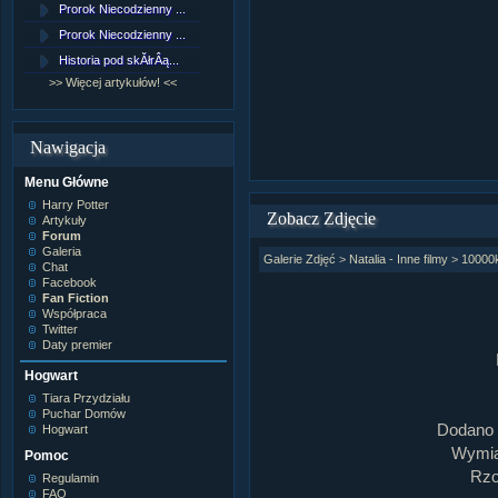
Prorok Niecodzienny ...
[NZ]RozdziaÂł 9 cz....
Prorok Niecodzienny ...
[NZ]RozdziaÂł 8 cz....
Historia pod skĂłrÂą...
[NZ]RozdziaÂł 8 cz....
>> Więcej artykułów! <<
>> Więcej fan fiction! <<
Nawigacja
Menu Główne
Harry Potter
Zobacz Zdjęcie
Artykuły
Forum
Galeria
Galerie Zdjęć
>
Natalia - Inne filmy
>
10000
Chat
Facebook
Fan Fiction
Współpraca
Twitter
Daty premier
Hogwart
Tiara Przydziału
Puchar Domów
Dodano 
Hogwart
Wymiar
Pomoc
Rzo
Regulamin
FAQ