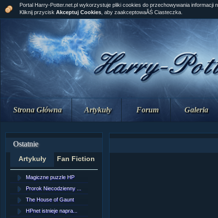
Portal Harry-Potter.net.pl wykorzystuje pliki cookies do przechowywania informacji 
Kliknij przycisk
Akceptuj Cookies
, aby zaakceptowaĂŚ Ciasteczka.
Strona Główna
Artykuły
Forum
Galeria
Ostatnie
Artykuły
Fan Fiction
Magiczne puzzle HP
[NZ]RozdziaÂł 10 cz...
Prorok Niecodzienny ...
[NZ]RozdziaÂł 10 cz...
The House of Gaunt
[NZ]RozdziaÂł 9 cz....
HPnet istnieje napra...
Remus Lupin