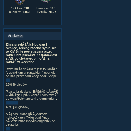
Punktów:
916
Punktów:
115
uczniów:
4452
uczniów:
4107
Ankieta
Zima przejĂŞÂła Hogwart i
okolice, Âśnieg mocno sypie, ale
to CiĂŞ nie powstrzyma przed
robieniem planĂłw. Zastanawiasz
siĂŞ, co ciekawego moÂżna
robiĂŚ w weekend:
Bitwa na ÂśnieÂżki to jest to! MoÂże
"zupeÂłnym przypadkiem" oberwie
od nas przechodzÂący obok Snape.
12% [9 głosów]
Plan to brak planu. BĂŞdĂŞ leÂżeĂŚ
w ÂłĂłÂżku, piĂŚ kakao i plotkowaĂŚ
ze wspĂłÂłlokatorami z dormitorium.
40% [31 głosów]
MĂłj nos utknie gÂłĂŞboko w
ksiÂąÂżkach. Tylko pani Pince
bĂŞdzie mnie mogÂła odgoniĂŚ od
czytania.