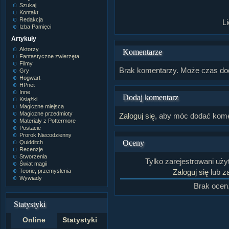
Szukaj
Kontakt
Redakcja
L
Izba Pamięci
Artykuły
Aktorzy
Komentarze
Fantastyczne zwierzęta
Filmy
Brak komentarzy. Może czas do
Gry
Hogwart
HPnet
Inne
Dodaj komentarz
Książki
Magiczne miejsca
Magiczne przedmioty
Zaloguj się
, aby móc dodać kome
Materiały z Pottermore
Postacie
Prorok Niecodzienny
Oceny
Quidditch
Recenzje
Stworzenia
Tylko zarejestrowani uż
Świat magii
Teorie, przemyslenia
Zaloguj się
lub
za
Wywiady
Brak ocen
Statystyki
Online
Statystyki