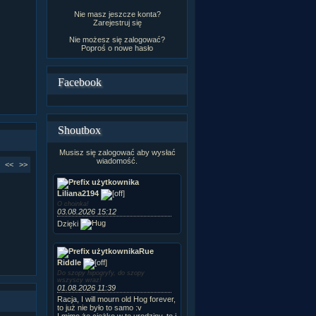
Nie masz jeszcze konta?
Zarejestruj się
Nie możesz się zalogować?
Poproś o
nowe hasło
Facebook
Shoutbox
Musisz się zalogować aby wysłać
wiadomość.
<<
>>
Liliana2194
O choinka!
03.08.2026 15:12
Dzięki
Rue
Riddle
Do szopy hipogryfy, do szopy
wszyscy wraz!
01.08.2026 11:39
Racja, I will mourn old Hog forever,
to już nie było to samo :v
I mimo że ciężko w te urodziny, to i