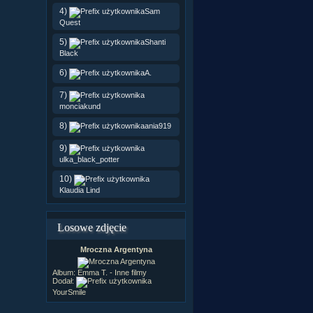
4)
Sam
Quest
5)
Shanti
Black
6)
A.
7)
monciakund
8)
ania919
9)
ulka_black_potter
10)
Klaudia Lind
Losowe zdjęcie
Mroczna Argentyna
Album:
Emma T. - Inne filmy
Dodał:
YourSmile