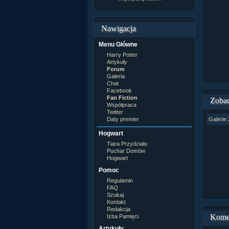
Nawigacja
Menu Główne
Harry Potter
Artykuły
Forum
Galeria
Chat
Facebook
Fan Fiction
Zobac
Współpraca
Twitter
Daty premier
Galerie 
Hogwart
Tiara Przydziału
Puchar Domów
Hogwart
Pomoc
Regulamin
FAQ
Szukaj
Kontakt
Redakcja
Kome
Izba Pamięci
Artykuły