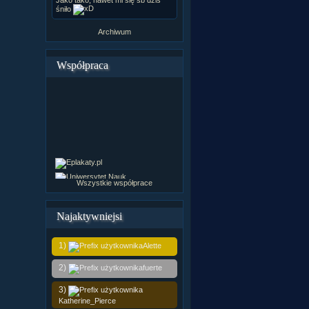
śniło
Archiwum
Współpraca
Wszystkie współprace
Najaktywniejsi
1)
Alette
2)
fuerte
3)
Katherine_Pierce