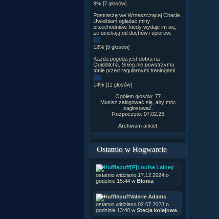
9% [7 głosów]
Postraszę we Wrzeszczącej Chacie.
Uwielbiam oglądać miny
przechodniów, kiedy wydaje im się,
że uciekają od duchów i upiorów.
12% [9 głosów]
Każda pogoda jest dobra na
Quidditcha. Śnieg nie powstrzyma
mnie przed regularnymi treningami.
14% [11 głosów]
Ogółem głosów: 77
Musisz zalogować się, aby móc
zagłosować.
Rozpoczęto: 07.02.23
Archiwum ankiet
Ostatnio w Hogwarcie
[P]Louise Lainey
ostatnio widziano 17.12.2024 o
godzinie 15:44 w
Błonia
Valerie Adams
ostatnio widziano 02.07.2023 o
godzinie 13:40 w
Stacja kolejowa