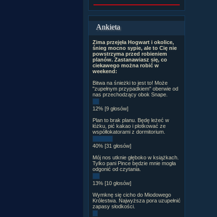
Ankieta
Zima przejęła Hogwart i okolice,
śnieg mocno sypie, ale to Cię nie
powstrzyma przed robieniem
planów. Zastanawiasz się, co
ciekawego można robić w
weekend:
Bitwa na śnieżki to jest to! Może
"zupełnym przypadkiem" oberwie od
nas przechodzący obok Snape.
12% [9 głosów]
Plan to brak planu. Będę leżeć w
łóżku, pić kakao i plotkować ze
współlokatorami z dormitorium.
40% [31 głosów]
Mój nos utknie głęboko w książkach.
Tylko pani Pince będzie mnie mogła
odgonić od czytania.
13% [10 głosów]
Wymknę się cicho do Miodowego
Królestwa. Najwyższa pora uzupełnić
zapasy słodkości.