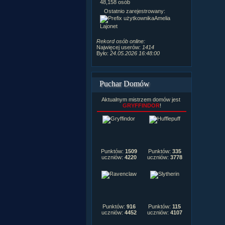
Postów na fo
48,158 osób
Komentarzy d
Ostatnio zarejestrowany:
222,019
Amelia
Rozdanych p
Lajonet
Wlepionych o
Rekord osób online:
Najwięcej userów:
1414
Było:
24.05.2026 16:48:00
Puchar Domów
Aktualnym mistrzem domów jest
GRYFFINDOR
!
Punktów:
1509
Punktów:
335
uczniów:
4220
uczniów:
3778
Punktów:
916
Punktów:
115
uczniów:
4452
uczniów:
4107