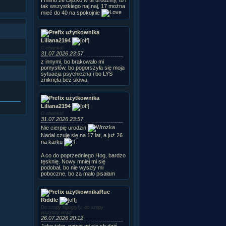
tak wszystkiego naj naj, 17 można
mieć do 40 na spokojnie
Liliana2194
O choinka!
31.07.2026 23:57
z innymi, bo brakowało mi
pomysłów, bo pogorszyła się moja
sytuacja psychiczna i bo LYS
zniknęła bez słowa
Liliana2194
O choinka!
31.07.2026 23:57
Nie cierpię urodzin
Nadal czuję się na 17 lat, a już 26
na karku
A co do poprzedniego Hog, bardzo
tęsknię. Nowy mniej mi się
podobał, bo nie wyszły mi
poboczne, bo za mało pisałam
Rue
Riddle
Do szopy hipogryfy, do szopy
wszyscy wraz!
26.07.2026 20:12
Jako tako, nawet mi się sb dziś