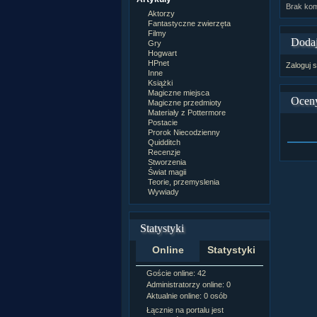
Brak kom
Aktorzy
Fantastyczne zwierzęta
Filmy
Dodaj
Gry
Hogwart
HPnet
Zaloguj s
Inne
Książki
Magiczne miejsca
Ocen
Magiczne przedmioty
Materiały z Pottermore
Postacie
Prorok Niecodzienny
Quidditch
Recenzje
Stworzenia
Świat magii
Teorie, przemyslenia
Wywiady
Statystyki
Online
Statystyki
Goście online: 42
Napisanych a
Administratorzy online: 0
Dodanych n
Aktualnie online: 0 osób
Zdjęć w galeri
Tematów na f
Łącznie na portalu jest