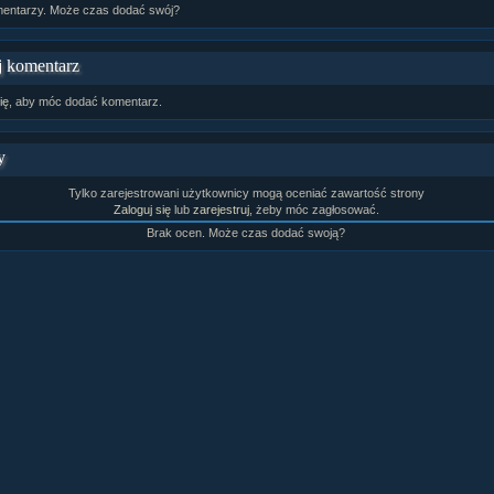
entarzy. Może czas dodać swój?
 komentarz
ię
, aby móc dodać komentarz.
y
Tylko zarejestrowani użytkownicy mogą oceniać zawartość strony
Zaloguj się
lub
zarejestruj
, żeby móc zagłosować.
Brak ocen. Może czas dodać swoją?
rtykułów:
1,087
ewsów:
10,564
i:
21,490
orum:
3,921