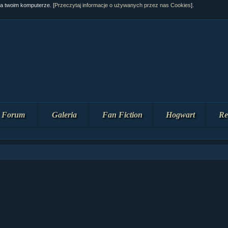
na twoim komputerze. [
Przeczytaj informacje o używanych przez nas Cookies
].
Forum
Galeria
Fan Fiction
Hogwart
Re
0 cz....
0 cz....
 cz.2...
 cz.1...
 cz.2...
 cz.1...
fan fiction! <<