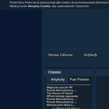
Portal Harry-Potter.net.pl wykorzystuje pliki cookies do przechowywania informacji 
Kliknij przycisk
Akceptuj Cookies
, aby zaakceptować Ciasteczka.
Strona Główna
Artykuły
Ostatnie
Artykuły
Fan Fiction
Magiczne puzzle HP
[NZ]Rozdział 1
Prorok Niecodzienny ...
[NZ]Rozdział 1
The House of Gaunt
[NZ]Rozdział 9
HPnet istnieje naprawdę
Remus Lupin
Prorok Niecodzienny ...
[NZ]Rozdział 9
Prorok Niecodzienny ...
[NZ]Rozdział 8
Historia pod skórą z...
[NZ]Rozdział 8
>> Więcej artykułów! <<
>> Więcej 