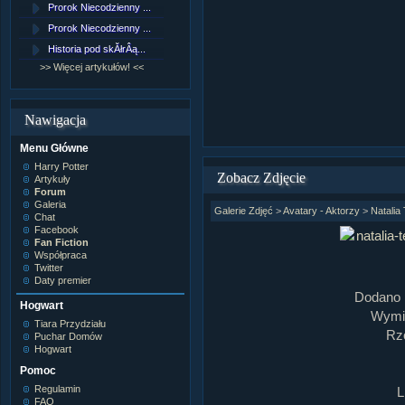
Prorok Niecodzienny ...
[NZ]RozdziaÂł 9 cz....
Prorok Niecodzienny ...
[NZ]RozdziaÂł 8 cz....
Historia pod skĂłrÂą...
[NZ]RozdziaÂł 8 cz....
>> Więcej artykułów! <<
>> Więcej fan fiction! <<
Nawigacja
Menu Główne
Harry Potter
Zobacz Zdjęcie
Artykuły
Forum
Galeria
Galerie Zdjęć
>
Avatary - Aktorzy
>
Natalia
Chat
Facebook
Fan Fiction
Współpraca
Twitter
Daty premier
Dodano 
Hogwart
Wymia
Tiara Przydziału
Rz
Puchar Domów
Hogwart
Pomoc
Regulamin
L
FAQ