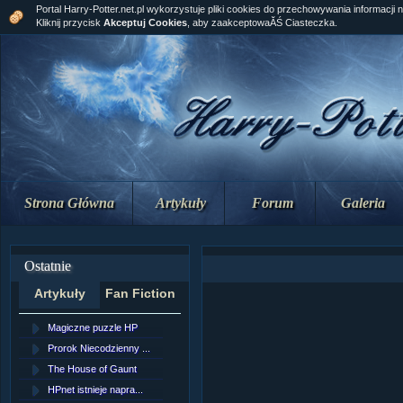
Portal Harry-Potter.net.pl wykorzystuje pliki cookies do przechowywania informacji 
Kliknij przycisk
Akceptuj Cookies
, aby zaakceptowaĂŚ Ciasteczka.
Strona Główna
Artykuły
Forum
Galeria
Ostatnie
Artykuły
Fan Fiction
Magiczne puzzle HP
[NZ]RozdziaÂł 10 cz...
Prorok Niecodzienny ...
[NZ]RozdziaÂł 10 cz...
The House of Gaunt
[NZ]RozdziaÂł 9 cz....
HPnet istnieje napra...
Remus Lupin