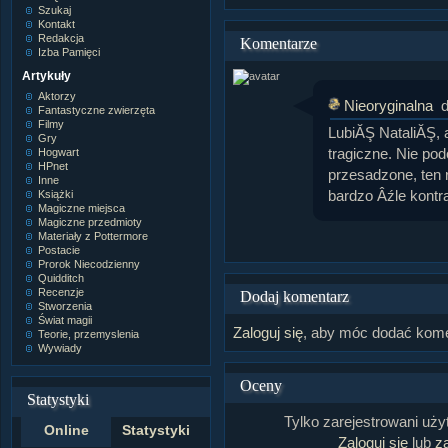
Szukaj
Kontakt
Redakcja
Komentarze
Izba Pamięci
Artykuły
Aktorzy
Nieoryginalna
d
Fantastyczne zwierzęta
Filmy
LubiĂŞ NataliĂŞ, a
Gry
tragiczne. Nie po
Hogwart
HPnet
przesadzone, ten 
Inne
bardzo Âźle kontr
Książki
Magiczne miejsca
Magiczne przedmioty
Materiały z Pottermore
Postacie
Prorok Niecodzienny
Quidditch
Recenzje
Dodaj komentarz
Stworzenia
Świat magii
Zaloguj się
, aby móc dodać kome
Teorie, przemyslenia
Wywiady
Oceny
Statystyki
Tylko zarejestrowani uż
Online
Statystyki
Zaloguj się
lub
za