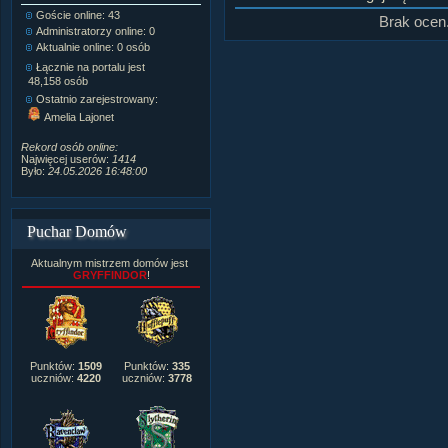
Goście online: 43
Napisanych artykułów:
1,087
Brak ocen
Administratorzy online: 0
Dodanych newsów:
10,564
Aktualnie online: 0 osób
Zdjęć w galerii:
21,490
Tematów na forum:
3,921
Łącznie na portalu jest
Postów na forum:
319,637
48,158 osób
Komentarzy do materiałów:
Ostatnio zarejestrowany:
222,019
Amelia Lajonet
Rozdanych pochwał:
3,327
Wlepionych ostrzeżeń:
4,170
Rekord osób online:
Najwięcej userów:
1414
Było:
24.05.2026 16:48:00
Puchar Domów
Aktualnym mistrzem domów jest
GRYFFINDOR
!
Punktów:
1509
Punktów:
335
uczniów:
4220
uczniów:
3778