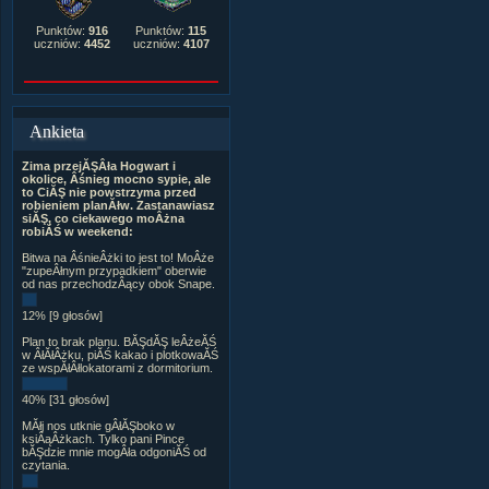
Punktów:
916
Punktów:
115
uczniów:
4452
uczniów:
4107
Ankieta
Zima przejĂŞÂła Hogwart i
okolice, Âśnieg mocno sypie, ale
to CiĂŞ nie powstrzyma przed
robieniem planĂłw. Zastanawiasz
siĂŞ, co ciekawego moÂżna
robiĂŚ w weekend:
Bitwa na ÂśnieÂżki to jest to! MoÂże
"zupeÂłnym przypadkiem" oberwie
od nas przechodzÂący obok Snape.
12% [9 głosów]
Plan to brak planu. BĂŞdĂŞ leÂżeĂŚ
w ÂłĂłÂżku, piĂŚ kakao i plotkowaĂŚ
ze wspĂłÂłlokatorami z dormitorium.
40% [31 głosów]
MĂłj nos utknie gÂłĂŞboko w
ksiÂąÂżkach. Tylko pani Pince
bĂŞdzie mnie mogÂła odgoniĂŚ od
czytania.