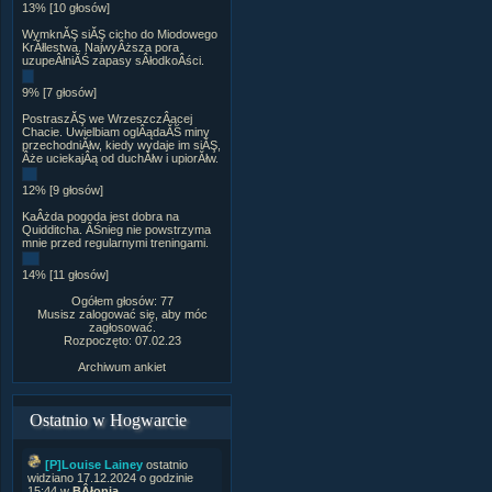
13% [10 głosów]
WymknĂŞ siĂŞ cicho do Miodowego
KrĂłlestwa. NajwyÂższa pora
uzupeÂłniĂŚ zapasy sÂłodkoÂści.
9% [7 głosów]
PostraszĂŞ we WrzeszczÂącej
Chacie. Uwielbiam oglÂądaĂŚ miny
przechodniĂłw, kiedy wydaje im siĂŞ,
Âże uciekajÂą od duchĂłw i upiorĂłw.
12% [9 głosów]
KaÂżda pogoda jest dobra na
Quidditcha. ÂŚnieg nie powstrzyma
mnie przed regularnymi treningami.
14% [11 głosów]
Ogółem głosów: 77
Musisz zalogować się, aby móc
zagłosować.
Rozpoczęto: 07.02.23
Archiwum ankiet
Ostatnio w Hogwarcie
[P]Louise Lainey
ostatnio
widziano 17.12.2024 o godzinie
15:44 w
BÂłonia