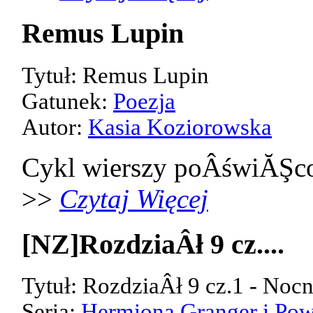
Remus Lupin
Tytuł: Remus Lupin
Gatunek:
Poezja
Autor:
Kasia Koziorowska
Cykl wierszy poÂświĂŞco
>>
Czytaj Więcej
[NZ]RozdziaÂł 9 cz....
Tytuł: RozdziaÂł 9 cz.1 - Noc
Seria:
Hermiona Granger i Pow