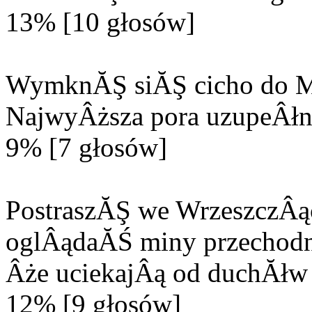
13% [10 głosów]
WymknĂŞ siĂŞ cicho do M
NajwyÂższa pora uzupeÂłn
9% [7 głosów]
PostraszĂŞ we WrzeszczÂą
oglÂądaĂŚ miny przechodn
Âże uciekajÂą od duchĂłw 
12% [9 głosów]