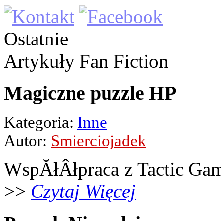
Ostatnie
Artykuły
Fan Fiction
Magiczne puzzle HP
Kategoria:
Inne
Autor:
Smierciojadek
WspĂłÂłpraca z Tactic Ga
>>
Czytaj Więcej