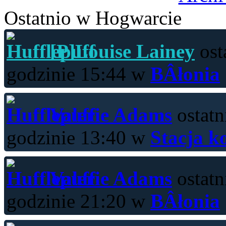
Ostatnio w Hogwarcie
[P]Louise Lainey
ost
godzinie 15:44 w
BÂłonia
Valerie Adams
ostatn
godzinie 13:40 w
Stacja k
Valerie Adams
ostatn
godzinie 21:20 w
BÂłonia