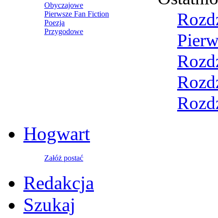
Obyczajowe
Rozdz
Pierwsze Fan Fiction
Poezja
Przygodowe
Pierw
Rozdz
Rozdz
Rozdz
Hogwart
Załóż postać
Redakcja
Szukaj