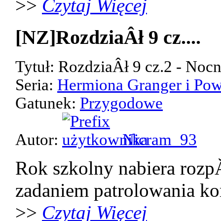
>>
Czytaj Więcej
[NZ]RozdziaÂł 9 cz....
Tytuł: RozdziaÂł 9 cz.2 - Noc
Seria:
Hermiona Granger i Pow
Gatunek:
Przygodowe
Autor:
Nicram_93
Rok szkolny nabiera rozp
zadaniem patrolowania kor
>>
Czytaj Więcej