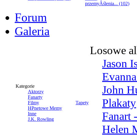
przemyÂślenia... (102)
Forum
Galeria
Losowe a
Jason I
Evanna
Kategorie
John Hu
Aktorzy
Fanarty
Plakaty
Filmy
Tapety
HPnetowe Memy
Fanart 
Inne
J.K. Rowling
Helen 