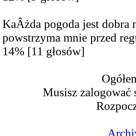
KaÂżda pogoda jest dobra n
powstrzyma mnie przed reg
14% [11 głosów]
Ogółem
Musisz zalogować s
Rozpocz
Archi