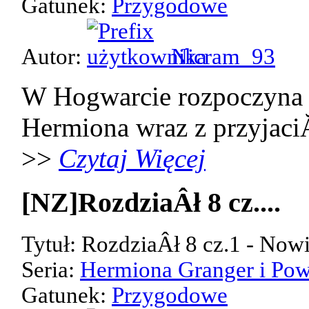
Gatunek:
Przygodowe
Autor:
Nicram_93
W Hogwarcie rozpoczyna 
Hermiona wraz z przyjaci
>>
Czytaj Więcej
[NZ]RozdziaÂł 8 cz....
Tytuł: RozdziaÂł 8 cz.1 - Now
Seria:
Hermiona Granger i Pow
Gatunek:
Przygodowe