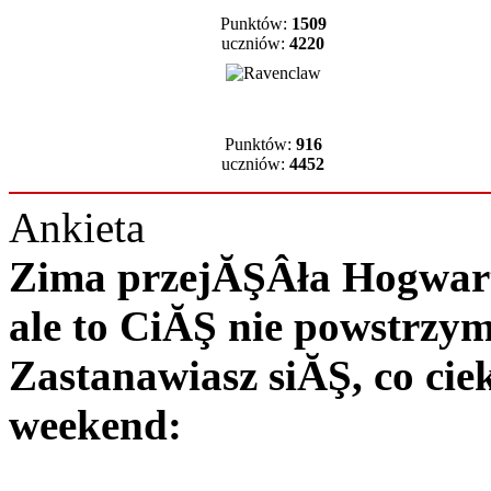
Punktów:
1509
uczniów:
4220
Punktów:
916
uczniów:
4452
Ankieta
Zima przejĂŞÂła Hogwart 
ale to CiĂŞ nie powstrzy
Zastanawiasz siĂŞ, co c
weekend: