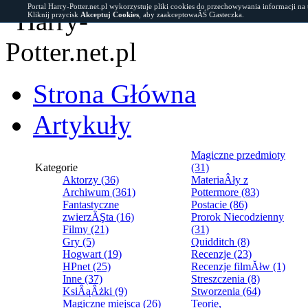
Portal Harry-Potter.net.pl wykorzystuje pliki cookies do przechowywania informacji na
Kliknij przycisk
Akceptuj Cookies
, aby zaakceptowaĂŚ Ciasteczka.
Strona Główna
Artykuły
Magiczne przedmioty
Kategorie
(31)
Aktorzy (36)
MateriaÂły z
Archiwum (361)
Pottermore (83)
Fantastyczne
Postacie (86)
zwierzĂŞta (16)
Prorok Niecodzienny
Filmy (21)
(31)
Gry (5)
Quidditch (8)
Hogwart (19)
Recenzje (23)
HPnet (25)
Recenzje filmĂłw (1)
Inne (37)
Streszczenia (8)
KsiÂąÂżki (9)
Stworzenia (64)
Magiczne miejsca (26)
Teorie,