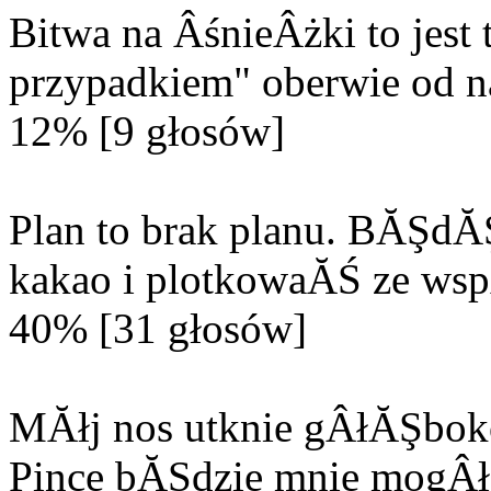
Bitwa na ÂśnieÂżki to jes
przypadkiem" oberwie od n
12% [9 głosów]
Plan to brak planu. BĂŞd
kakao i plotkowaĂŚ ze wsp
40% [31 głosów]
MĂłj nos utknie gÂłĂŞbok
Pince bĂŞdzie mnie mogÂła