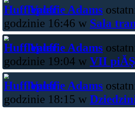
Valerie Adams
ostatn
godzinie 16:46 w
Sala tra
Valerie Adams
ostatn
godzinie 19:04 w
VII piĂŞ
Valerie Adams
ostatn
godzinie 18:15 w
Dziedzin