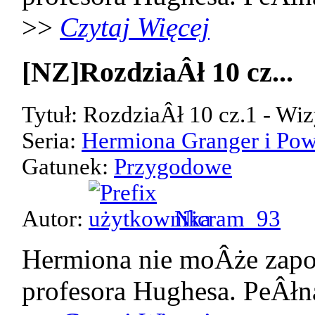
>>
Czytaj Więcej
[NZ]RozdziaÂł 10 cz...
Tytuł: RozdziaÂł 10 cz.1 - Wiz
Seria:
Hermiona Granger i Pow
Gatunek:
Przygodowe
Autor:
Nicram_93
Hermiona nie moÂże zap
profesora Hughesa. PeÂłn