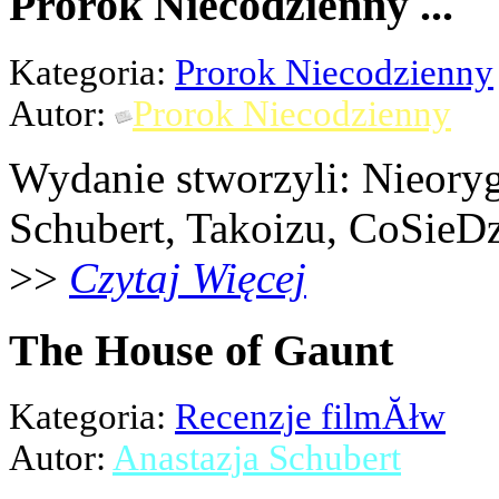
Prorok Niecodzienny ...
Kategoria:
Prorok Niecodzienny
Autor:
Prorok Niecodzienny
Wydanie stworzyli: Nieoryg
Schubert, Takoizu, CoSieDz
>>
Czytaj Więcej
The House of Gaunt
Kategoria:
Recenzje filmĂłw
Autor:
Anastazja Schubert