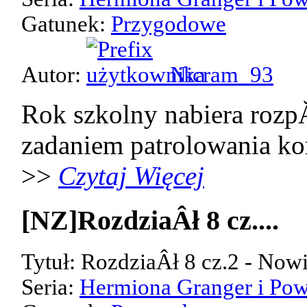
Gatunek:
Przygodowe
Autor:
Nicram_93
Rok szkolny nabiera rozp
zadaniem patrolowania kor
>>
Czytaj Więcej
[NZ]RozdziaÂł 8 cz....
Tytuł: RozdziaÂł 8 cz.2 - Now
Seria:
Hermiona Granger i Pow