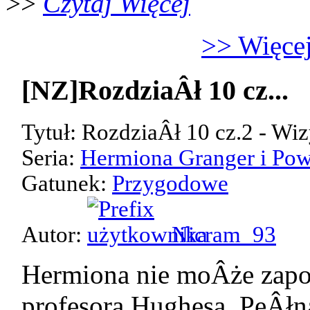
>>
Czytaj Więcej
>> Więcej
[NZ]RozdziaÂł 10 cz...
Tytuł: RozdziaÂł 10 cz.2 - Wiz
Seria:
Hermiona Granger i Pow
Gatunek:
Przygodowe
Autor:
Nicram_93
Hermiona nie moÂże zap
profesora Hughesa. PeÂłn