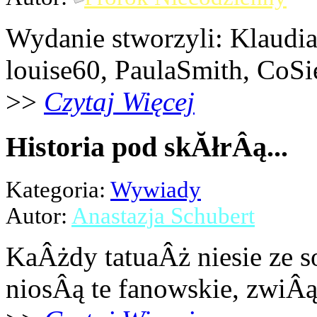
Wydanie stworzyli: Klaudi
louise60, PaulaSmith, CoSi
>>
Czytaj Więcej
Historia pod skĂłrÂą...
Kategoria:
Wywiady
Autor:
Anastazja Schubert
KaÂżdy tatuaÂż niesie ze s
niosÂą te fanowskie, zwiÂ