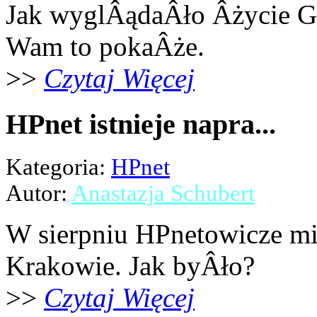
Jak wyglÂądaÂło Âżycie G
Wam to pokaÂże.
>>
Czytaj Więcej
HPnet istnieje napra...
Kategoria:
HPnet
Autor:
Anastazja Schubert
W sierpniu HPnetowicze mi
Krakowie. Jak byÂło?
>>
Czytaj Więcej