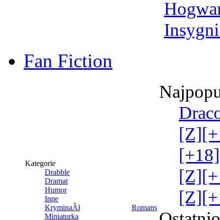
Hogwar
Insygni
Fan Fiction
Najpopu
Draco
[Z][+
[+18]
Kategorie
[Z][+
Drabble
Dramat
Humor
[Z][+
Inne
KryminaÂł
Romans
Ostatni
Miniaturka