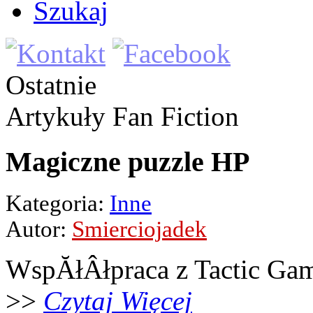
Szukaj
Ostatnie
Artykuły
Fan Fiction
Magiczne puzzle HP
Kategoria:
Inne
Autor:
Smierciojadek
WspĂłÂłpraca z Tactic Ga
>>
Czytaj Więcej