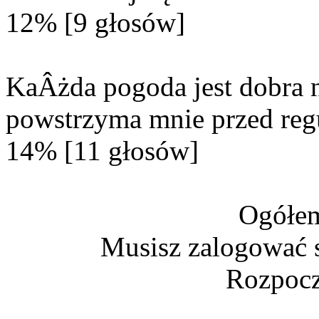
12% [9 głosów]
KaÂżda pogoda jest dobra n
powstrzyma mnie przed reg
14% [11 głosów]
Ogółem
Musisz zalogować s
Rozpocz