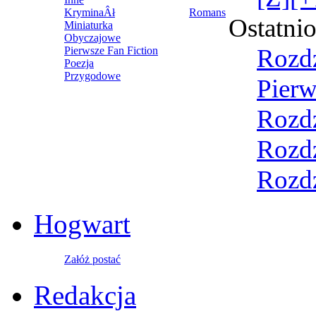
KryminaÂł
Romans
Ostatni
Miniaturka
Obyczajowe
Rozdz
Pierwsze Fan Fiction
Poezja
Przygodowe
Pierw
Rozdz
Rozdz
Rozdz
Hogwart
Załóż postać
Redakcja