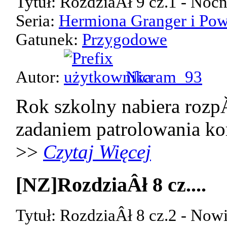
Tytuł: RozdziaÂł 9 cz.1 - Noc
Seria:
Hermiona Granger i Pow
Gatunek:
Przygodowe
Autor:
Nicram_93
Rok szkolny nabiera rozp
zadaniem patrolowania kor
>>
Czytaj Więcej
[NZ]RozdziaÂł 8 cz....
Tytuł: RozdziaÂł 8 cz.2 - Now