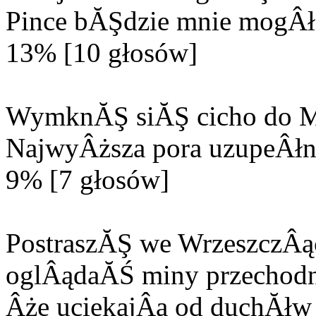
Pince bĂŞdzie mnie mogÂła
13% [10 głosów]
WymknĂŞ siĂŞ cicho do M
NajwyÂższa pora uzupeÂłn
9% [7 głosów]
PostraszĂŞ we WrzeszczÂą
oglÂądaĂŚ miny przechodn
Âże uciekajÂą od duchĂłw 