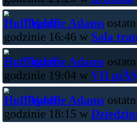
Valerie Adams
ostatn
godzinie 16:46 w
Sala tra
Valerie Adams
ostatn
godzinie 19:04 w
VII piĂŞ
Valerie Adams
ostatn
godzinie 18:15 w
Dziedzin