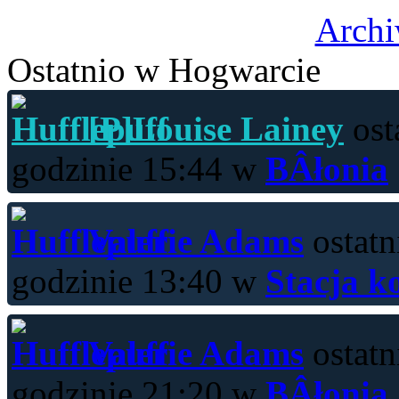
Archi
Ostatnio w Hogwarcie
[P]Louise Lainey
ost
godzinie 15:44 w
BÂłonia
Valerie Adams
ostatn
godzinie 13:40 w
Stacja k
Valerie Adams
ostatn
godzinie 21:20 w
BÂłonia