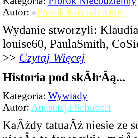
Kategoria:
Prorok Niecodzienny
Autor:
Prorok Niecodzienny
Wydanie stworzyli: Klaudi
louise60, PaulaSmith, CoSi
>>
Czytaj Więcej
Historia pod skĂłrÂą...
Kategoria:
Wywiady
Autor:
Anastazja Schubert
KaÂżdy tatuaÂż niesie ze s