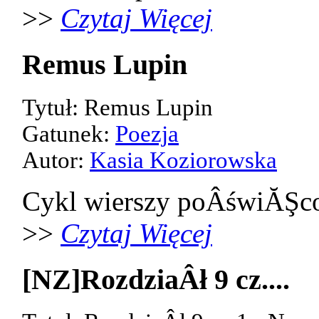
>>
Czytaj Więcej
Remus Lupin
Tytuł: Remus Lupin
Gatunek:
Poezja
Autor:
Kasia Koziorowska
Cykl wierszy poÂświĂŞco
>>
Czytaj Więcej
[NZ]RozdziaÂł 9 cz....