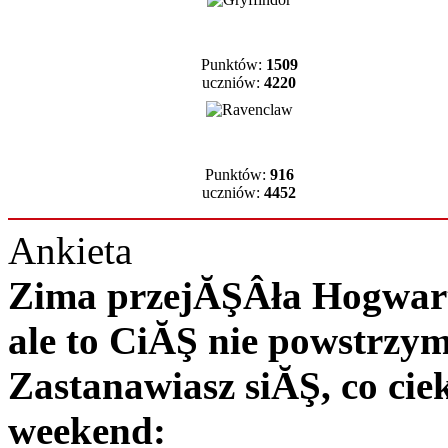
Punktów:
1509
uczniów:
4220
Punktów:
916
uczniów:
4452
Ankieta
Zima przejĂŞÂła Hogwart 
ale to CiĂŞ nie powstrzy
Zastanawiasz siĂŞ, co c
weekend: