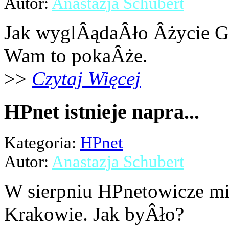
Autor:
Anastazja Schubert
Jak wyglÂądaÂło Âżycie G
Wam to pokaÂże.
>>
Czytaj Więcej
HPnet istnieje napra...
Kategoria:
HPnet
Autor:
Anastazja Schubert
W sierpniu HPnetowicze mi
Krakowie. Jak byÂło?