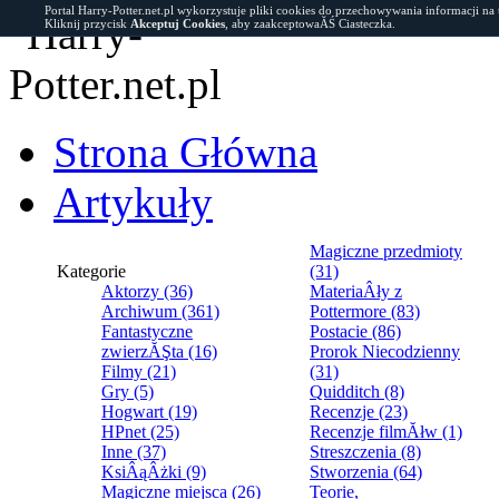
Portal Harry-Potter.net.pl wykorzystuje pliki cookies do przechowywania informacji na
Kliknij przycisk
Akceptuj Cookies
, aby zaakceptowaĂŚ Ciasteczka.
Strona Główna
Artykuły
Magiczne przedmioty
Kategorie
(31)
Aktorzy (36)
MateriaÂły z
Archiwum (361)
Pottermore (83)
Fantastyczne
Postacie (86)
zwierzĂŞta (16)
Prorok Niecodzienny
Filmy (21)
(31)
Gry (5)
Quidditch (8)
Hogwart (19)
Recenzje (23)
HPnet (25)
Recenzje filmĂłw (1)
Inne (37)
Streszczenia (8)
KsiÂąÂżki (9)
Stworzenia (64)
Magiczne miejsca (26)
Teorie,