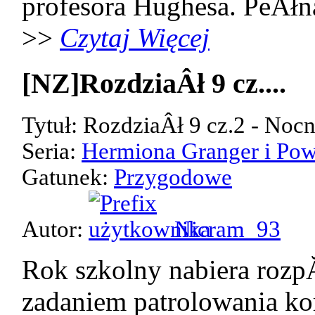
profesora Hughesa. PeÂłn
>>
Czytaj Więcej
[NZ]RozdziaÂł 9 cz....
Tytuł: RozdziaÂł 9 cz.2 - Noc
Seria:
Hermiona Granger i Pow
Gatunek:
Przygodowe
Autor:
Nicram_93
Rok szkolny nabiera rozp
zadaniem patrolowania kor