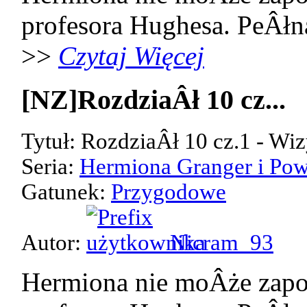
profesora Hughesa. PeÂłn
>>
Czytaj Więcej
[NZ]RozdziaÂł 10 cz...
Tytuł: RozdziaÂł 10 cz.1 - Wiz
Seria:
Hermiona Granger i Pow
Gatunek:
Przygodowe
Autor:
Nicram_93
Hermiona nie moÂże zap