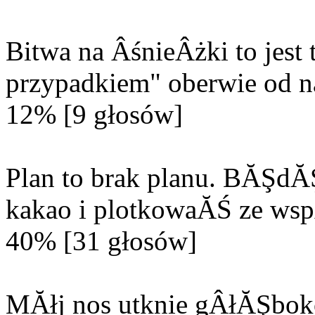
Bitwa na ÂśnieÂżki to jes
przypadkiem" oberwie od n
12% [9 głosów]
Plan to brak planu. BĂŞd
kakao i plotkowaĂŚ ze wsp
40% [31 głosów]
MĂłj nos utknie gÂłĂŞbok