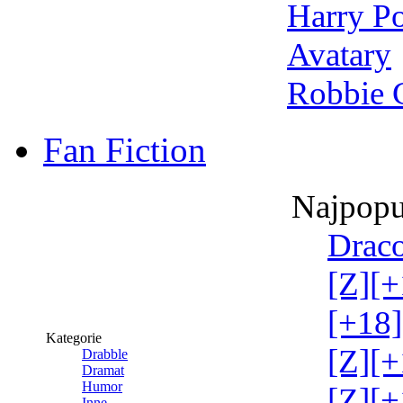
Harry Po
Avatary
Robbie 
Fan Fiction
Najpopu
Draco
[Z][+
[+18]
Kategorie
[Z][+
Drabble
Dramat
Humor
[Z][+
Inne