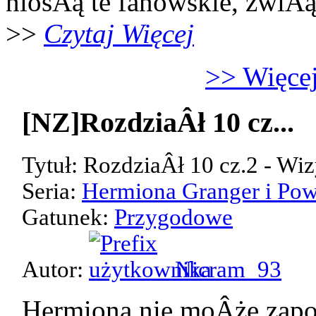
niosÂą te fanowskie, zwiÂ
>>
Czytaj Więcej
>> Więcej
[NZ]RozdziaÂł 10 cz...
Tytuł: RozdziaÂł 10 cz.2 - Wiz
Seria:
Hermiona Granger i Pow
Gatunek:
Przygodowe
Autor:
Nicram_93
Hermiona nie moÂże zap